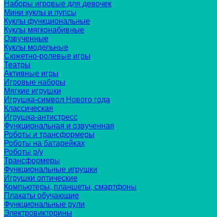
Наборы игровые для девочек
Мини куклы и пупсы
Куклы функциональные
Куклы мягконабивные
Озвученные
Куклы модельные
Сюжетно-ролевые игры
Театры
Активные игры
Игровые наборы
Мягкие игрушки
Игрушка-символ Нового года
Классическая
Игрушка-антистресс
Функциональная и озвученная
Роботы и трансформеры
Роботы на батарейках
Роботы р/у
Трансформеры
Функциональные игрушки
Игрушки оптические
Компьютеры, планшеты, смартфоны
Плакаты обучающие
Функциональные рули
Электровикторины