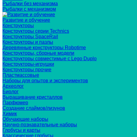
Рыбалки без механизма
Рыбалки с механизмом
Развитие и обучение
Конструкторы
Конструкторы серии Technics
Конструкторы SpaceRail
Конструкторы и пазлы
Деревянные конструкторы Robotime
Конструкторы, сборные модели
Конструкторы совместимые с Lego Duplo
Конструкторы-игрушки
Конструкторы прочие
Пластмассовые
Наборы для опытов и экспериментов
Археолог
Биолог
Выращивание кристаллов
Парфюмер
Создание слаймов/лизунов
Химик
Обучающие наборы
Научно-познавательные наборы
Глобусы и карты
Классические глобусы