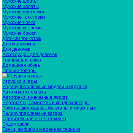
Мужские шорты
Мужские халаты
Мужские футболки
Мужские толстовки
Мужские носки
Мужские костюмы
Мужские брюки
Детский трикотаж
Для мальчиков
Для девочек
Аксессуары для девочек
Товары для дома
Домашняя обувь
Прочие товары
Игрушки и игры
Радиоуправляемые модели и игрушки
Авто и мототехника
Автотреки и железные дороги
Вертолеты, самолёты и квадрокоптеры
Роботы, динозавры, бакуганы и животные
Радиоуправляемые катера
Строительная и спецтехника
Судомодели
Танки, амфибии и военная техника