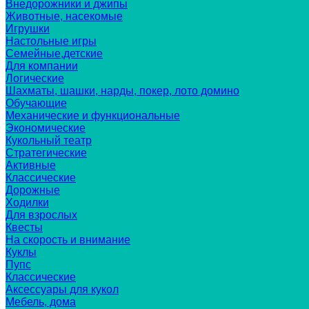
Внедорожники и джипы
Животные, насекомые
Игрушки
Настольные игры
Семейные,детские
Для компании
Логические
Шахматы, шашки, нарды, покер, лото домино
Обучающие
Механические и функциональные
Экономические
Кукольный театр
Стратегические
Активные
Классические
Дорожные
Ходилки
Для взрослых
Квесты
На скорость и внимание
Куклы
Пупс
Классические
Аксессуары для кукол
Мебель, дома