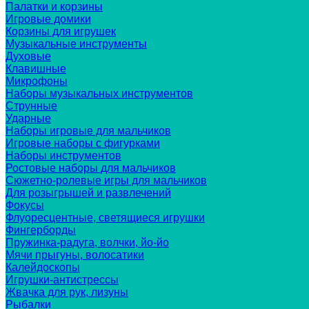
Палатки и корзины
Игровые домики
Корзины для игрушек
Музыкальные инструменты
Духовые
Клавишные
Микрофоны
Наборы музыкальных инструментов
Струнные
Ударные
Наборы игровые для мальчиков
Игровые наборы с фигурками
Наборы инструментов
Ростовые наборы для мальчиков
Сюжетно-ролевые игры для мальчиков
Для розыгрышей и развлечений
Фокусы
Флуоресцентные, светящиеся игрушки
Фингерборды
Пружинка-радуга, волчки, йо-йо
Мячи прыгуны, волосатики
Калейдоскопы
Игрушки-антистрессы
Жвачка для рук, лизуны
Рыбалки