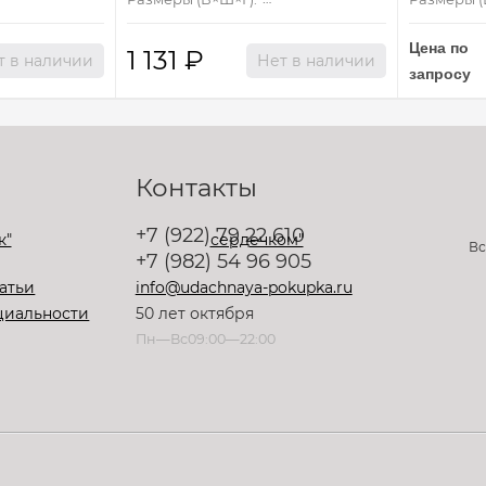
Цена по
1 131
₽
т в наличии
Нет в наличии
запросу
Контакты
+7 (922) 79 22 610
Вс
+7 (982) 54 96 905
атьи
info@udachnaya-pokupka.ru
циальности
50 лет октября
Пн—Вс09:00—22:00