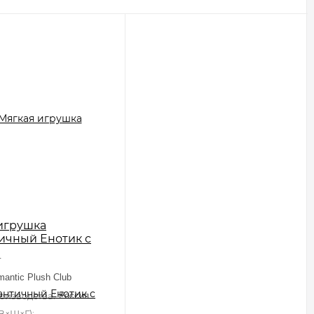
игрушка
ичный Енотик с
ом"
г
antic Plush Club
оизводства:
Россия
В×Ш×Г):
13 см×20 см×10 см