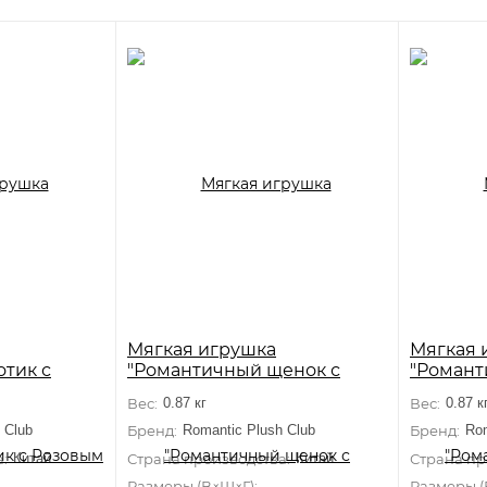
Мягкая игрушка
Мягкая 
тик с
"Романтичный щенок с
"Романт
к"
сердечком"
Сердечк
Вес:
0.87 кг
Вес:
0.87 к
 Club
Бренд:
Romantic Plush Club
Бренд:
Rom
:
Китай
Страна производства:
Китай
Страна пр
 см×30 см×14 см
Размеры (В×Ш×Г):
18 см×25 см×14 см
Размеры (