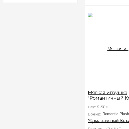
Мягкая игрушка
"Романтичный Ко
Розовым Сердеч
Вес:
0.87 кг
Бренд:
Romantic Plush
Страна производства
Размеры (В×Ш×Г):
12