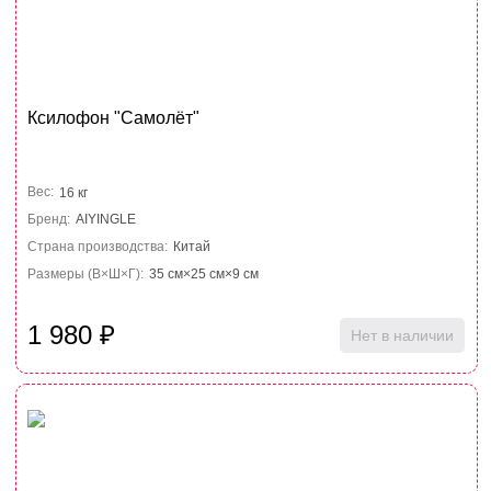
Ксилофон "Самолёт"
Вес:
16 кг
Бренд:
AIYINGLE
Страна производства:
Китай
Размеры (В×Ш×Г):
35 см×25 см×9 см
1 980
₽
Нет в наличии