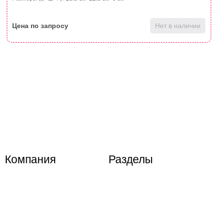
Цена по запросу
Нет в наличии
Компания
Разделы
Контактная информация
Акции и скидки
Условия доставки
Новости компании
Способы оплаты
Информационные статьи
Возврат и обмен
Политика