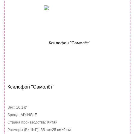
Ксилофон "Самолёт"
Вес:
16.1 кг
Бренд:
AIYINGLE
Страна производства:
Китай
Размеры (В×Ш×Г):
35 см×25 см×9 см