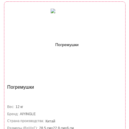
Погремушки
Вес:
12 кг
Бренд:
AIYINGLE
Страна производства:
Китай
Размеры (В×Ш×Г):
28.5 см×22.8 см×6 см