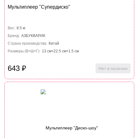
Мультиплеер "Супердиско"
Вес:
8.5 кг
Бренд:
АЗБУКВАРИК
Страна производства:
Китай
Размеры (В×Ш×Г):
13 см×22.5 см×1.5 см
643
₽
Нет в наличии