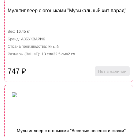
Мультиплеер с огоньками "Музыкальный хит-парад"
Вес:
16.45 кг
Бренд:
АЗБУКВАРИК
Страна производства:
Китай
Размеры (В×Ш×Г):
13 см×22.5 см×2 см
747
₽
Нет в наличии