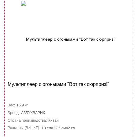
Мультиплеер с огоньками "Вот так сюрприз!"
Вес:
16.9 кг
Бренд:
АЗБУКВАРИК
Страна производства:
Китай
Размеры (В×Ш×Г):
13 см×22.5 см×2 см