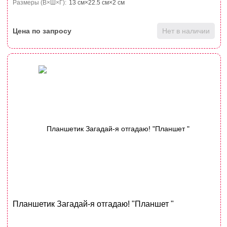
Размеры (В×Ш×Г):
13 см×22.5 см×2 см
Цена по запросу
Нет в наличии
Планшетик Загадай-я отгадаю! "Планшет "