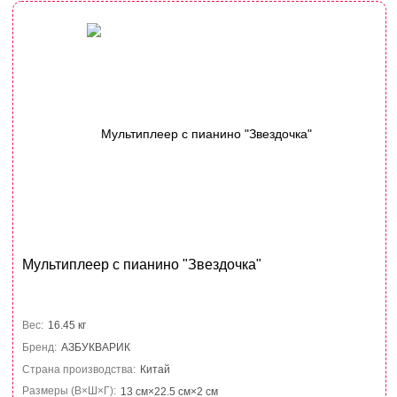
Мультиплеер с пианино "Звездочка"
Вес:
16.45 кг
Бренд:
АЗБУКВАРИК
Страна производства:
Китай
Размеры (В×Ш×Г):
13 см×22.5 см×2 см