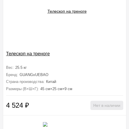
Телескоп на треноге
Вес:
25.5 кг
Бренд:
GUANGxUEBAO
Страна производства:
Китай
Размеры (В×Ш×Г):
45 см×25 см×9 см
4 524
₽
Нет в наличии