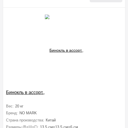
Бинокль в ассорт.,
Вес:
20 кг
Бренд:
NO MARK
Страна производства:
Китай
Размеры (В×Ш×Г):
13.5 см×13.5 см×6 см