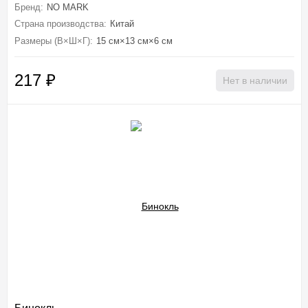
Бренд:
NO MARK
Страна производства:
Китай
Размеры (В×Ш×Г):
15 см×13 см×6 см
217
₽
Нет в наличии