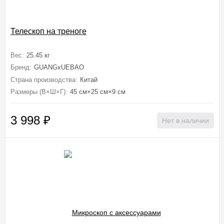
Телескоп на треноге
Вес:
25.45 кг
Бренд:
GUANGxUEBAO
Страна производства:
Китай
Размеры (В×Ш×Г):
45 см×25 см×9 см
3 998
₽
Нет в наличии