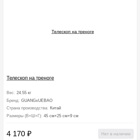
Телескоп на треноге
Вес:
24.55 кг
Бренд:
GUANGxUEBAO
Страна производства:
Китай
Размеры (В×Ш×Г):
45 см×25 см×9 см
4 170
₽
Нет в наличии