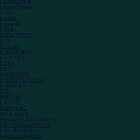
Double Eagle
Dream Woods
DuBro
Dynam
Dynamite
E-Flite
EBRU PROFI
ECX
ELBasco
ELEFANTINO
ELLY FUN
EMILY
EMP
ENERGIZER
ENERGY SOURCE
ENGTEN R
ESD
EXPAND
Eachine
Extreme RC
FACE MASK
FAN SHENG DA TOYS R
FAN WINGDA TOYS R
FAN xIN CUBE R
FANCUN WORLD