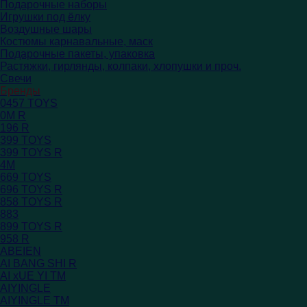
Подарочные наборы
Игрушки под ёлку
Воздушные шары
Костюмы карнавальные, маск
Подарочные пакеты, упаковка
Растяжки, гирлянды, колпаки, хлопушки и проч.
Свечи
Бренды
0457 TOYS
0M R
196 R
399 TOYS
399 TOYS R
4M
669 TOYS
696 TOYS R
858 TOYS R
883
899 TOYS R
958 R
ABEIEN
AI BANG SHI R
AI xUE YI TM
AIYINGLE
AIYINGLE TM