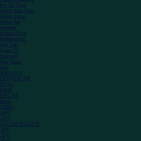
He Tai Toys
Heng Jian Toys
Heng Long
Heng Tai
Himoto
HobbyZone
Hobbywing
Hot Tab
Huan Qi
Hubsan
Hui Quan
HxL
IDEA-FLY
IJOYTON TM
INTEx
IQHB
ITELITE
Ideal
JABO
JAKI
JAS
JAZZLE PUZZLE
JDF
JDG