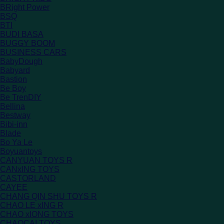
BRight Power
BSQ
BTI
BUDI BASA
BUGGY BOOM
BUSINESS CARS
BabyDough
Babyard
Bastion
Be Boy
Be TrenDIY
Bellina
Bestway
Bibi-inn
Blade
Bo Ya Le
Boyuantoys
CANYUAN TOYS R
CANxING TOYS
CASTORLAND
CAYEE
CHANG QIN SHU TOYS R
CHAO LE xING R
CHAO xIONG TOYS
CHAOCAI TOYS