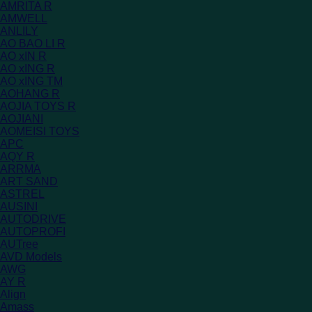
AMRITA R
AMWELL
ANLILY
AO BAO LI R
AO xIN R
AO xING R
AO xING TM
AOHANG R
AOJIA TOYS R
AOJIANI
AOMEISI TOYS
APC
AQY R
ARRMA
ART SAND
ASTREL
AUSINI
AUTODRIVE
AUTOPROFI
AUTree
AVD Models
AWG
AY R
Align
Amass