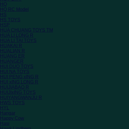
HQ
HQ RC Model
HS
HS TOYS
HSP
HUA CHUANG TOYS TM
HUA LI LONG R
HUA LI TAI TOYS
HUAKAI R
HUALIAN R
HUANG ER
HUANGER
HUI DUO TOYS
HUI NA TOYS
HUI PENG xING R
HUI xING LONG R
HUIJIABAO R
HUIJIxING TOYS
HUIYANGWANJU R
HWS TOYS
HYL
Hangar
Happy Cow
Hasi
Hawk Lindberg