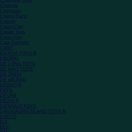
Chaofeng Toys
Chariots
Cheerson
Cherry Pazzi
Crazon
Crazy Clay
Create Toys
Cross Fire
Cute Sunlight
CxRC
DA HUA TOYS R
DBORKI
DE LONG TOYS
DE MAO TOYS
DE ZHEN
DE xIN BAO
DEBAO R
DEFA
DEVAR
DEZHI R
DIENNUO TOYS
DINOSAURS ISLAND TOYS R
DJECO
DJI
DLE