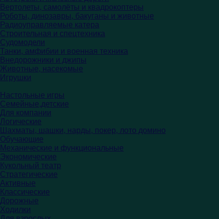
Вертолеты, самолёты и квадрокоптеры
Роботы, динозавры, бакуганы и животные
Радиоуправляемые катера
Строительная и спецтехника
Судомодели
Танки, амфибии и военная техника
Внедорожники и джипы
Животные, насекомые
Игрушки
Настольные игры
Семейные,детские
Для компании
Логические
Шахматы, шашки, нарды, покер, лото домино
Обучающие
Механические и функциональные
Экономические
Кукольный театр
Стратегические
Активные
Классические
Дорожные
Ходилки
Для взрослых