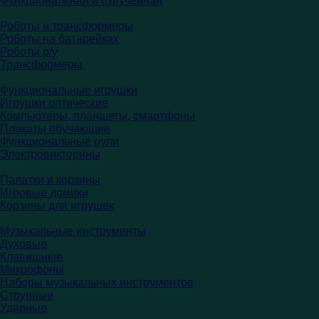
Функциональная и озвученная
Роботы и трансформеры
Роботы на батарейках
Роботы р/у
Трансформеры
Функциональные игрушки
Игрушки оптические
Компьютеры, планшеты, смартфоны
Плакаты обучающие
Функциональные рули
Электровикторины
Палатки и корзины
Игровые домики
Корзины для игрушек
Музыкальные инструменты
Духовые
Клавишные
Микрофоны
Наборы музыкальных инструментов
Струнные
Ударные