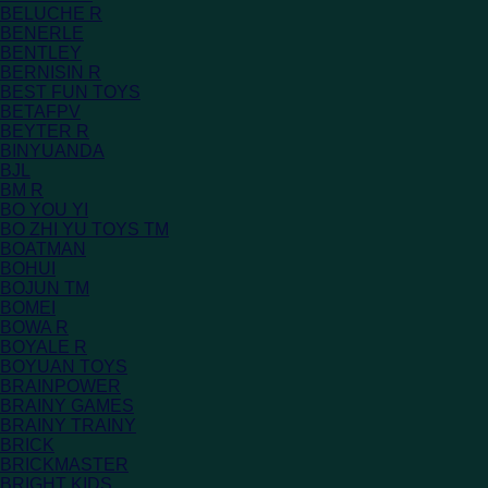
BELUCHE R
BENERLE
BENTLEY
BERNISIN R
BEST FUN TOYS
BETAFPV
BEYTER R
BINYUANDA
BJL
BM R
BO YOU YI
BO ZHI YU TOYS TM
BOATMAN
BOHUI
BOJUN TM
BOMEI
BOWA R
BOYALE R
BOYUAN TOYS
BRAINPOWER
BRAINY GAMES
BRAINY TRAINY
BRICK
BRICKMASTER
BRIGHT KIDS