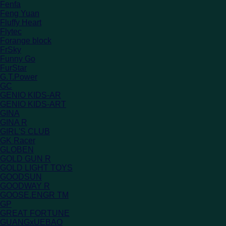
Fenfa
Feng Yuan
Fluffy Heart
Flytec
Forange block
FrSky
Funny Go
FurStar
G.T.Power
GC
GENIO KIDS-AR
GENIO KIDS-ART
GINA
GINA R
GIRL'S CLUB
GK Racer
GLOBEN
GOLD GUN R
GOLD LIGHT TOYS
GOODSUN
GOODWAY R
GOOSE.ENGR TM
GP
GREAT FORTUNE
GUANGxUEBAO