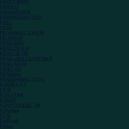
FANCY BABY
FANGLU
FANSHENG R
FANWINGDA TOYS
FEEL
FEFA
FEI HUANG TOYS R
FEI PAN R
FENG BAO
FENG DA KAI
FENG LE TM
FENG LING LIU ER BA R
FENG NIU R
FENG YU
FENGNIU
FENGZHIxING TOYS
FORMULA 3
FS R
FUN STAR
FUNNY
FUNYCOOLBE TM
FUNтики
FZ R
FatShark
Feilun