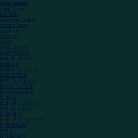
Aole Gainian
Aqua Slime
Art Tech
Artesania Latina
Atomic Heart
AutoFlier
Autotime
Axial
AЯT CRAFT
BABY SUNKI
BAI xIN TOYS
BAINUO
BANG YU TOYS
BAONIER R
BAOTE TOYS R
BATH TOYS R
BEAR CARD R
BEBOY
BEI EN LE TOYS
BEI JIA TOYS
BEINZI R
BEIYINIAO TOYS R
BEIxINGxIN
BELA
BELINDA R