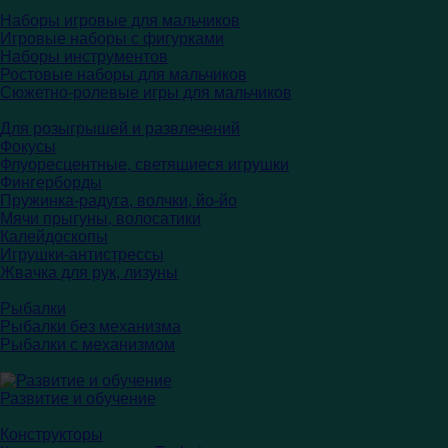
Наборы игровые для мальчиков
Игровые наборы с фигурками
Наборы инструментов
Ростовые наборы для мальчиков
Сюжетно-ролевые игры для мальчиков
Для розыгрышей и развлечений
Фокусы
Флуоресцентные, светящиеся игрушки
Фингерборды
Пружинка-радуга, волчки, йо-йо
Мячи прыгуны, волосатики
Калейдоскопы
Игрушки-антистрессы
Жвачка для рук, лизуны
Рыбалки
Рыбалки без механизма
Рыбалки с механизмом
Развитие и обучение
Конструкторы