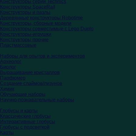
Конструкторы серии Technics
Конструкторы SpaceRail
Конструкторы и пазлы
Деревянные конструкторы Robotime
Конструкторы, сборные модели
Конструкторы совместимые с Lego Duplo
Конструкторы-игрушки
Конструкторы прочие
Пластмассовые
Наборы для опытов и экспериментов
Археолог
Биолог
Выращивание кристаллов
Парфюмер
Создание слаймов/лизунов
Химик
Обучающие наборы
Научно-познавательные наборы
Глобусы и карты
Классические глобусы
Интерактивные глобусы
Глобусы с подсветкой
Карты