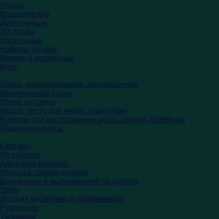
Пазлы
Классические
Деревянные
3D пазлы
Напольные
Наборы пазлов
Мягкие и магнитные
Maxi
Лепка, моделирование, мыловарение
Кинетический песок
Лепка из глины
Масса, тесто для лепки, пластилин
Наборы для изготовления мыла, свечей, бомбочек
Поделки из гипса
Картины
Из пайеток
Алмазная мозаика
Игрушка своими руками
Выжигание и выпиливание по дереву
Эбру
Детская косметика и парфюмерия
Рукоделие
Топиарии