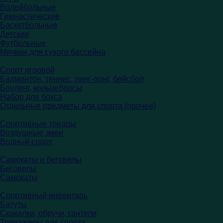
Волейбольные
Гимнастические
Баскетбольные
Детские
Футбольные
Мячики для сухого бассейна
Спорт игровой
Бадминтон, теннис, пинг-понг, бейсбол
Боулинг, кольцебросы
Набор для бокса
Отдельные предметы для спорта (прочее)
Спортивные товары
Воздушные змеи
Водный спорт
Самокаты и беговелы
Беговелы
Самокаты
Спортивный инвентарь
Батуты
Скакалки, обручи, гантели
Тренажеры для спорта