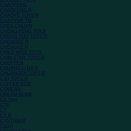
CHAOFENG
CHAOFENG R
CHAOYE TOYS R
CHAOYUE TM
CHEN CHUAN
CHENG FENG TOYS
CHENG YOU TOYS R
CHENGDE R
CHENGYE R
CHILD WISE TOYS
CHIM STAR TOYS R
CHOPPER
CHUANG LI DA R
CHUANGFA TOYS R
CJD TOYS R
COFFEE DOG
COMEAN
CREAM-SLIME
CS Toys
CTF
CY
CY R
CYNTHIA R
CaDA