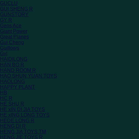
GUCLU
GUI SHENG R
GUNSTORY
GY R
Gens Ace
Giant Power
Great Planes
Gui Cheng
Guillows
Gvl
HAIDILONG
HAN BO R
HAND ROOM R
HAO SHUN YUAN TOYS
HAOLONG
HAPPY PLANT
HB
HC R
HE SHU R
HE xIN DI JIA TOYS
HE xING LONG TOYS
HEDE LONG R
HENG DI R
HENG JIA TOYS TM
HENG JIE TOYS R