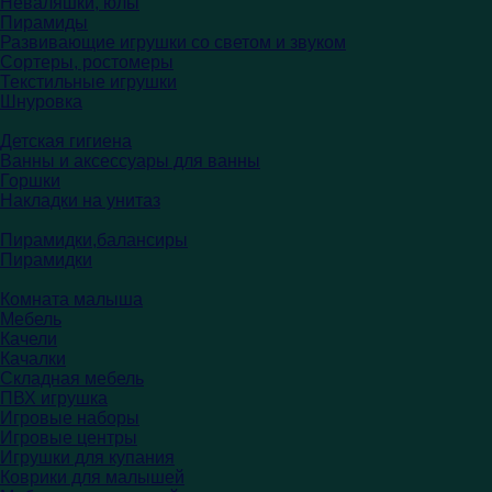
Неваляшки, юлы
Пирамиды
Развивающие игрушки со светом и звуком
Сортеры, ростомеры
Текстильные игрушки
Шнуровка
Детская гигиена
Ванны и аксессуары для ванны
Горшки
Накладки на унитаз
Пирамидки,балансиры
Пирамидки
Комната малыша
Мебель
Качели
Качалки
Складная мебель
ПВХ игрушка
Игровые наборы
Игровые центры
Игрушки для купания
Коврики для малышей