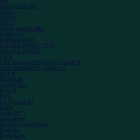
DM
DO DOUGH kits
DODO
DOJOY
DOLU
DONG MING LONG
DONG YU
DONGHUAN R
DOUBLE HAPPY TOYS
DOUBLE SPEED
DR R
DREAM MAKERS-BOARD GAMES
DREAM MAKERS-VARIOUS
DSY R
DUMOON
DURACELL
DYD R
DYS
Da Shuang Jin
DeDe
Deep RC
Dino World
Dinosaurs'Island Toys
Dnoboer
Dong Bang