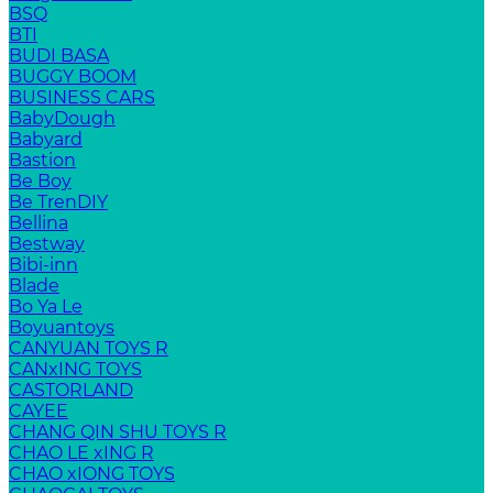
BSQ
BTI
BUDI BASA
BUGGY BOOM
BUSINESS CARS
BabyDough
Babyard
Bastion
Be Boy
Be TrenDIY
Bellina
Bestway
Bibi-inn
Blade
Bo Ya Le
Boyuantoys
CANYUAN TOYS R
CANxING TOYS
CASTORLAND
CAYEE
CHANG QIN SHU TOYS R
CHAO LE xING R
CHAO xIONG TOYS