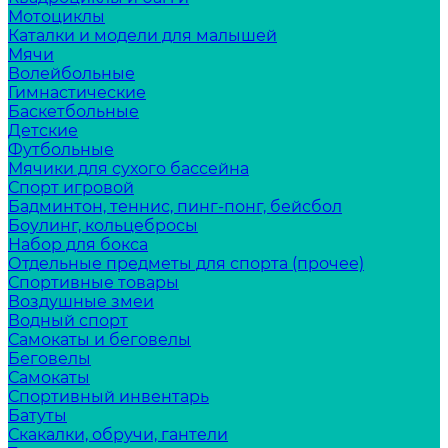
Мотоциклы
Каталки и модели для малышей
Мячи
Волейбольные
Гимнастические
Баскетбольные
Детские
Футбольные
Мячики для сухого бассейна
Спорт игровой
Бадминтон, теннис, пинг-понг, бейсбол
Боулинг, кольцебросы
Набор для бокса
Отдельные предметы для спорта (прочее)
Спортивные товары
Воздушные змеи
Водный спорт
Самокаты и беговелы
Беговелы
Самокаты
Спортивный инвентарь
Батуты
Скакалки, обручи, гантели