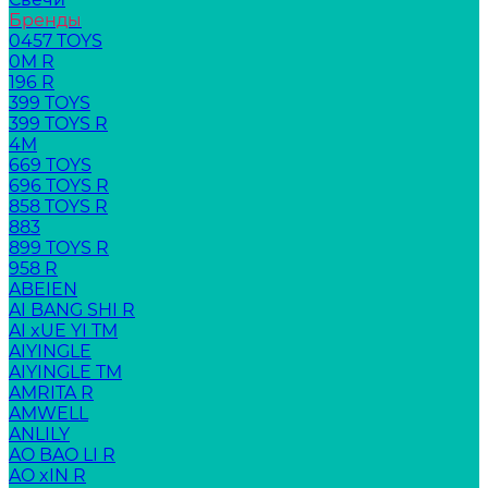
Бренды
0457 TOYS
0M R
196 R
399 TOYS
399 TOYS R
4M
669 TOYS
696 TOYS R
858 TOYS R
883
899 TOYS R
958 R
ABEIEN
AI BANG SHI R
AI xUE YI TM
AIYINGLE
AIYINGLE TM
AMRITA R
AMWELL
ANLILY
AO BAO LI R
AO xIN R