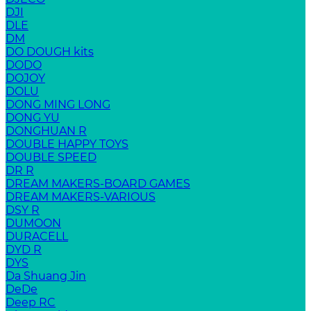
DJI
DLE
DM
DO DOUGH kits
DODO
DOJOY
DOLU
DONG MING LONG
DONG YU
DONGHUAN R
DOUBLE HAPPY TOYS
DOUBLE SPEED
DR R
DREAM MAKERS-BOARD GAMES
DREAM MAKERS-VARIOUS
DSY R
DUMOON
DURACELL
DYD R
DYS
Da Shuang Jin
DeDe
Deep RC