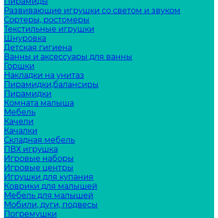
Пирамиды
Развивающие игрушки со светом и звуком
Сортеры, ростомеры
Текстильные игрушки
Шнуровка
Детская гигиена
Ванны и аксессуары для ванны
Горшки
Накладки на унитаз
Пирамидки,балансиры
Пирамидки
Комната малыша
Мебель
Качели
Качалки
Складная мебель
ПВХ игрушка
Игровые наборы
Игровые центры
Игрушки для купания
Коврики для малышей
Мебель для малышей
Мобили, дуги, подвесы
Погремушки