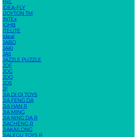
HxL
IDEA-FLY
IJOYTON TM
INTEx
IQHB
ITELITE
Ideal
JABO
JAKI
JAS
JAZZLE PUZZLE
JDF
JDG
JDQ
JDS
JF
JIA DI QI TOYS
JIA FENG DA
JIA HAN R
JIA MING
JIA NING DA R
JIACHENG R
JIAKAILONG
JIALEGU TOYS R