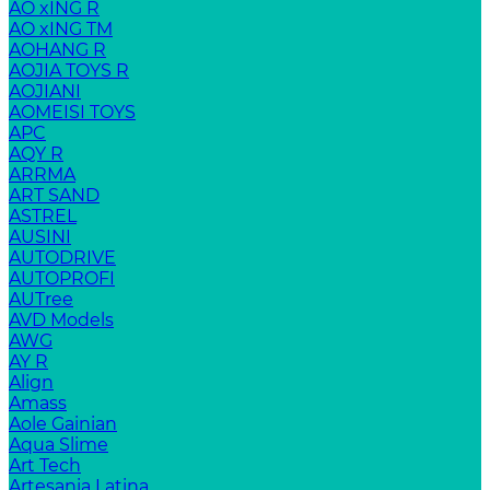
AO xING R
AO xING TM
AOHANG R
AOJIA TOYS R
AOJIANI
AOMEISI TOYS
APC
AQY R
ARRMA
ART SAND
ASTREL
AUSINI
AUTODRIVE
AUTOPROFI
AUTree
AVD Models
AWG
AY R
Align
Amass
Aole Gainian
Aqua Slime
Art Tech
Artesania Latina