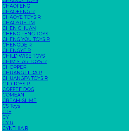
CHAOCAI TOYS
CHAOFENG
CHAOFENG R
CHAOYE TOYS R
CHAOYUE TM
CHEN CHUAN
CHENG FENG TOYS
CHENG YOU TOYS R
CHENGDE R
CHENGYE R
CHILD WISE TOYS
CHIM STAR TOYS R
CHOPPER
CHUANG LI DA R
CHUANGFA TOYS R
CJD TOYS R
COFFEE DOG
COMEAN
CREAM-SLIME
CS Toys
CTF
CY
CY R
CYNTHIA R