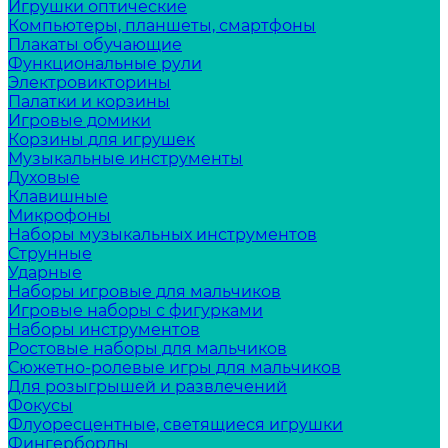
Игрушки оптические
Компьютеры, планшеты, смартфоны
Плакаты обучающие
Функциональные рули
Электровикторины
Палатки и корзины
Игровые домики
Корзины для игрушек
Музыкальные инструменты
Духовые
Клавишные
Микрофоны
Наборы музыкальных инструментов
Струнные
Ударные
Наборы игровые для мальчиков
Игровые наборы с фигурками
Наборы инструментов
Ростовые наборы для мальчиков
Сюжетно-ролевые игры для мальчиков
Для розыгрышей и развлечений
Фокусы
Флуоресцентные, светящиеся игрушки
Фингерборды