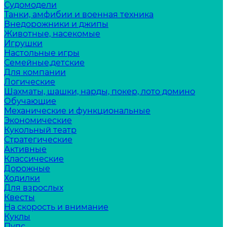
Судомодели
Танки, амфибии и военная техника
Внедорожники и джипы
Животные, насекомые
Игрушки
Настольные игры
Семейные,детские
Для компании
Логические
Шахматы, шашки, нарды, покер, лото домино
Обучающие
Механические и функциональные
Экономические
Кукольный театр
Стратегические
Активные
Классические
Дорожные
Ходилки
Для взрослых
Квесты
На скорость и внимание
Куклы
Пупс