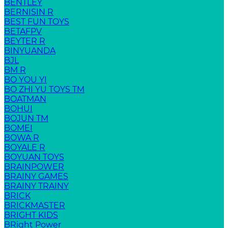
BENTLEY
BERNISIN R
BEST FUN TOYS
BETAFPV
BEYTER R
BINYUANDA
BJL
BM R
BO YOU YI
BO ZHI YU TOYS TM
BOATMAN
BOHUI
BOJUN TM
BOMEI
BOWA R
BOYALE R
BOYUAN TOYS
BRAINPOWER
BRAINY GAMES
BRAINY TRAINY
BRICK
BRICKMASTER
BRIGHT KIDS
BRight Power