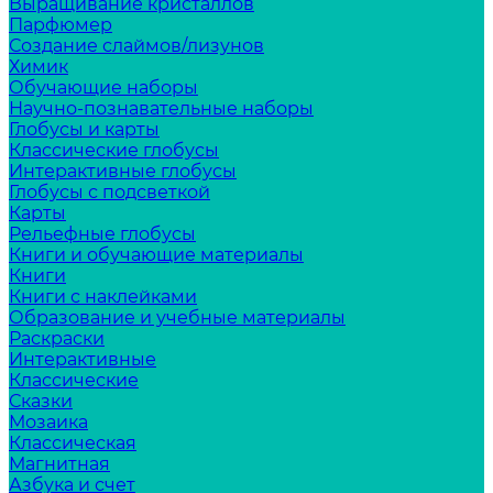
Выращивание кристаллов
Парфюмер
Создание слаймов/лизунов
Химик
Обучающие наборы
Научно-познавательные наборы
Глобусы и карты
Классические глобусы
Интерактивные глобусы
Глобусы с подсветкой
Карты
Рельефные глобусы
Книги и обучающие материалы
Книги
Книги с наклейками
Образование и учебные материалы
Раскраски
Интерактивные
Классические
Сказки
Мозаика
Классическая
Магнитная
Азбука и счет