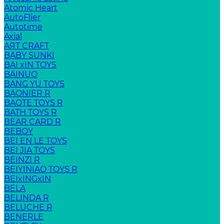
Atomic Heart
AutoFlier
Autotime
Axial
AЯT CRAFT
BABY SUNKI
BAI xIN TOYS
BAINUO
BANG YU TOYS
BAONIER R
BAOTE TOYS R
BATH TOYS R
BEAR CARD R
BEBOY
BEI EN LE TOYS
BEI JIA TOYS
BEINZI R
BEIYINIAO TOYS R
BEIxINGxIN
BELA
BELINDA R
BELUCHE R
BENERLE