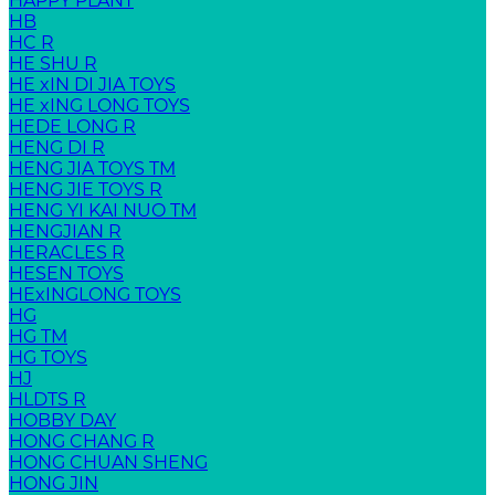
HAPPY PLANT
HB
HC R
HE SHU R
HE xIN DI JIA TOYS
HE xING LONG TOYS
HEDE LONG R
HENG DI R
HENG JIA TOYS TM
HENG JIE TOYS R
HENG YI KAI NUO TM
HENGJIAN R
HERACLES R
HESEN TOYS
HExINGLONG TOYS
HG
HG TM
HG TOYS
HJ
HLDTS R
HOBBY DAY
HONG CHANG R
HONG CHUAN SHENG
HONG JIN