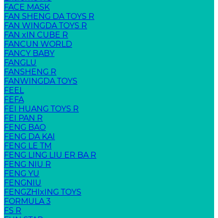
FACE MASK
FAN SHENG DA TOYS R
FAN WINGDA TOYS R
FAN xIN CUBE R
FANCUN WORLD
FANCY BABY
FANGLU
FANSHENG R
FANWINGDA TOYS
FEEL
FEFA
FEI HUANG TOYS R
FEI PAN R
FENG BAO
FENG DA KAI
FENG LE TM
FENG LING LIU ER BA R
FENG NIU R
FENG YU
FENGNIU
FENGZHIxING TOYS
FORMULA 3
FS R