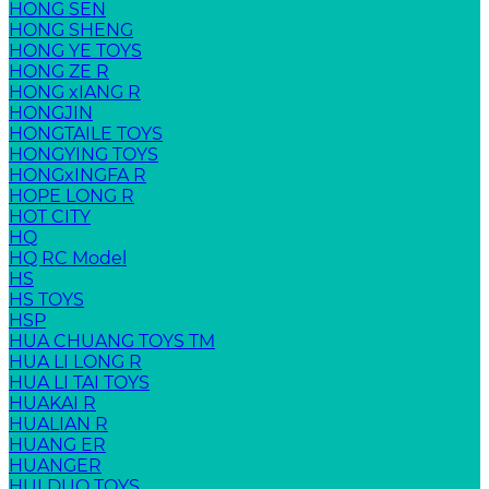
HONG SEN
HONG SHENG
HONG YE TOYS
HONG ZE R
HONG xIANG R
HONGJIN
HONGTAILE TOYS
HONGYING TOYS
HONGxINGFA R
HOPE LONG R
HOT CITY
HQ
HQ RC Model
HS
HS TOYS
HSP
HUA CHUANG TOYS TM
HUA LI LONG R
HUA LI TAI TOYS
HUAKAI R
HUALIAN R
HUANG ER
HUANGER
HUI DUO TOYS