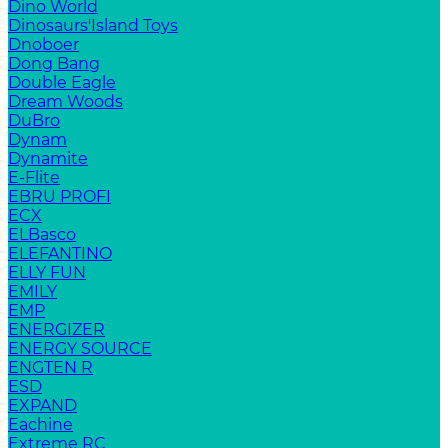
Dino World
Dinosaurs'Island Toys
Dnoboer
Dong Bang
Double Eagle
Dream Woods
DuBro
Dynam
Dynamite
E-Flite
EBRU PROFI
ECX
ELBasco
ELEFANTINO
ELLY FUN
EMILY
EMP
ENERGIZER
ENERGY SOURCE
ENGTEN R
ESD
EXPAND
Eachine
Extreme RC