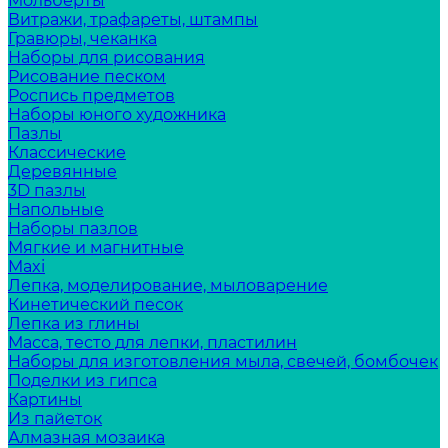
Мольберты
Витражи, трафареты, штампы
Гравюры, чеканка
Наборы для рисования
Рисование песком
Роспись предметов
Наборы юного художника
Пазлы
Классические
Деревянные
3D пазлы
Напольные
Наборы пазлов
Мягкие и магнитные
Maxi
Лепка, моделирование, мыловарение
Кинетический песок
Лепка из глины
Масса, тесто для лепки, пластилин
Наборы для изготовления мыла, свечей, бомбочек
Поделки из гипса
Картины
Из пайеток
Алмазная мозаика