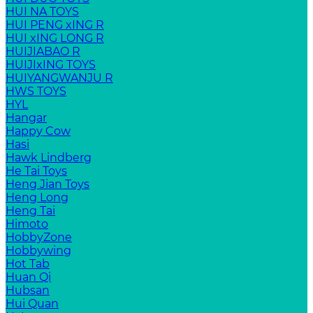
HUI NA TOYS
HUI PENG xING R
HUI xING LONG R
HUIJIABAO R
HUIJIxING TOYS
HUIYANGWANJU R
HWS TOYS
HYL
Hangar
Happy Cow
Hasi
Hawk Lindberg
He Tai Toys
Heng Jian Toys
Heng Long
Heng Tai
Himoto
HobbyZone
Hobbywing
Hot Tab
Huan Qi
Hubsan
Hui Quan