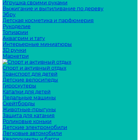
Игрушка своими руками
Выжигание и выпиливание по дереву
Эбру
Детская косметика и парфюмерия
Рукоделие
Топиарии
Аквагрим и тату
Интерьерные миниатюры
3D ручки
Маркетри
Спорт и активный отдых
Транспорт для детей
Детские велосипеды
Гироскутеры
Каталки для детей
Педальные машины
Скейтборды
Животные-прыгуны
Защита для катания
Роликовые коньки
Детские электромобили
Легковые автомобили
Квадроциклы и багги