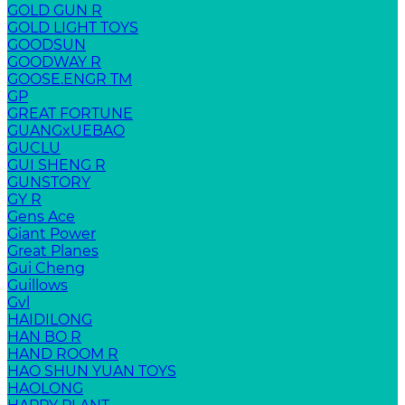
GOLD GUN R
GOLD LIGHT TOYS
GOODSUN
GOODWAY R
GOOSE.ENGR TM
GP
GREAT FORTUNE
GUANGxUEBAO
GUCLU
GUI SHENG R
GUNSTORY
GY R
Gens Ace
Giant Power
Great Planes
Gui Cheng
Guillows
Gvl
HAIDILONG
HAN BO R
HAND ROOM R
HAO SHUN YUAN TOYS
HAOLONG