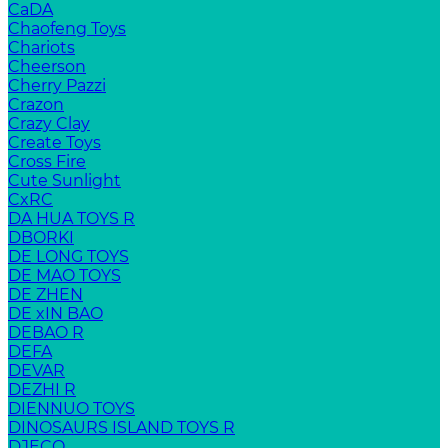
CaDA
Chaofeng Toys
Chariots
Cheerson
Cherry Pazzi
Crazon
Crazy Clay
Create Toys
Cross Fire
Cute Sunlight
CxRC
DA HUA TOYS R
DBORKI
DE LONG TOYS
DE MAO TOYS
DE ZHEN
DE xIN BAO
DEBAO R
DEFA
DEVAR
DEZHI R
DIENNUO TOYS
DINOSAURS ISLAND TOYS R
DJECO