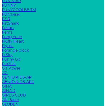
FUN STAR
FUNNY
FUNYCOOLBE TM
FUNтики
FZ R
FatShark
Feilun
Fenfa
Feng Yuan
Fluffy Heart
Flytec
Forange block
FrSky
Funny Go
FurStar
G.T.Power
GC
GENIO KIDS-AR
GENIO KIDS-ART
GINA
GINA R
GIRL'S CLUB
GK Racer
GLOBEN