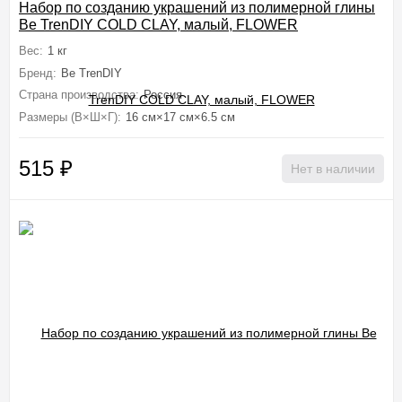
Набор по созданию украшений из полимерной глины
Be TrenDIY COLD CLAY, малый, FLOWER
Вес:
1 кг
Бренд:
Be TrenDIY
Страна производства:
Россия
Размеры (В×Ш×Г):
16 см×17 см×6.5 см
515
₽
Нет в наличии