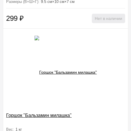
Размеры (В×Ш×Г):
9.5 см×10 см×7 см
299
₽
Нет в наличии
Горшок "Бальзамин милашка"
Вес:
1 кг