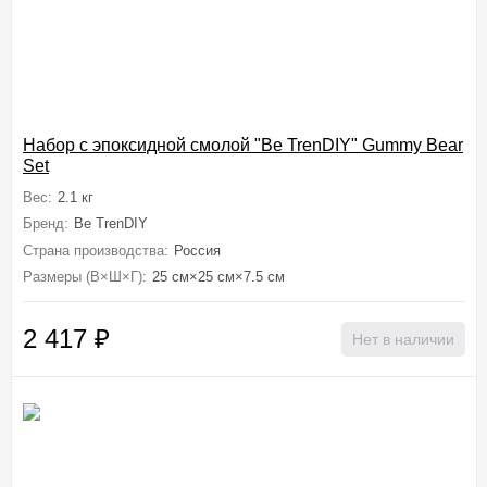
Набор с эпоксидной смолой "Be TrenDIY" Gummy Bear
Set
Вес:
2.1 кг
Бренд:
Be TrenDIY
Страна производства:
Россия
Размеры (В×Ш×Г):
25 см×25 см×7.5 см
2 417
₽
Нет в наличии