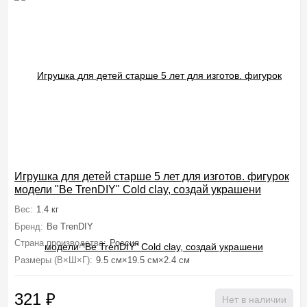
Игрушка для детей старше 5 лет для изготов. фигурок
модели "Be TrenDIY" Cold clay, создай украшени
Вес:
1.4 кг
Бренд:
Be TrenDIY
Страна производства:
Россия
Размеры (В×Ш×Г):
9.5 см×19.5 см×2.4 см
321
₽
Нет в наличии