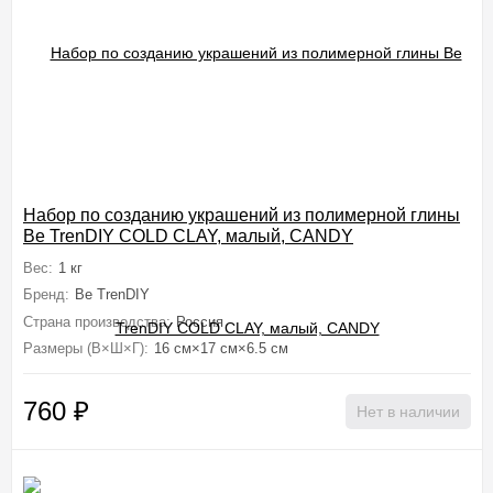
Набор по созданию украшений из полимерной глины
Be TrenDIY COLD CLAY, малый, CANDY
Вес:
1 кг
Бренд:
Be TrenDIY
Страна производства:
Россия
Размеры (В×Ш×Г):
16 см×17 см×6.5 см
760
₽
Нет в наличии