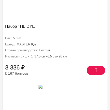
Набор "TIE DYE"
Вес:
5.8 кг
Бренд:
MASTER IQ2
Страна производства:
Россия
Размеры (В×Ш×Г):
37.5 см×6.5 см×28 см
3 336
₽
167 бонусов