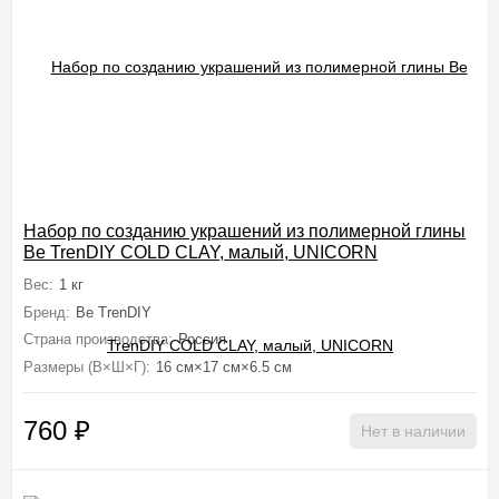
Набор по созданию украшений из полимерной глины
Be TrenDIY COLD CLAY, малый, UNICORN
Вес:
1 кг
Бренд:
Be TrenDIY
Страна производства:
Россия
Размеры (В×Ш×Г):
16 см×17 см×6.5 см
760
₽
Нет в наличии