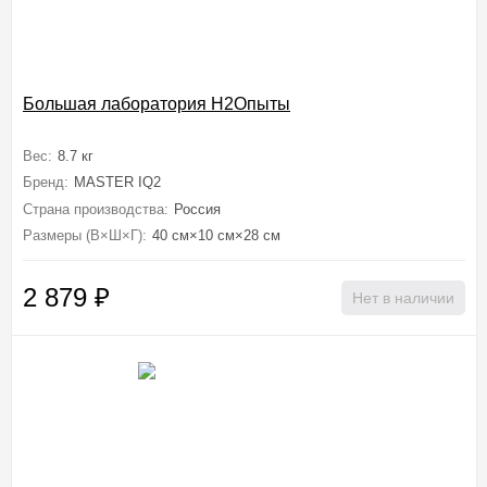
Большая лаборатория H2Опыты
Вес:
8.7 кг
Бренд:
MASTER IQ2
Страна производства:
Россия
Размеры (В×Ш×Г):
40 см×10 см×28 см
2 879
₽
Нет в наличии