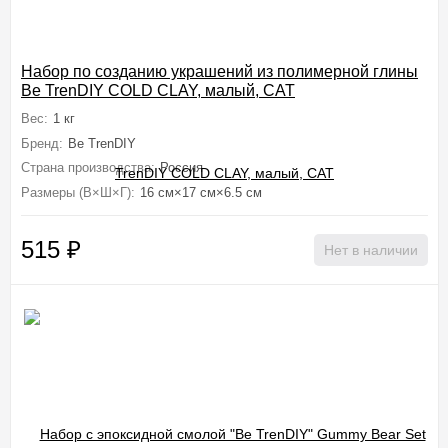
Набор по созданию украшений из полимерной глины
Be TrenDIY COLD CLAY, малый, CAT
Вес:
1 кг
Бренд:
Be TrenDIY
Страна производства:
Россия
Размеры (В×Ш×Г):
16 см×17 см×6.5 см
515
₽
Нет в наличии