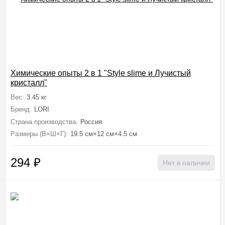
Химические опыты 2 в 1 "Style slime и Лучистый
кристалл"
Вес:
3.45 кг
Бренд:
LORI
Страна производства:
Россия
Размеры (В×Ш×Г):
19.5 см×12 см×4.5 см
294
₽
Нет в наличии