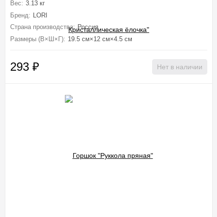
Вес:
3.13 кг
Бренд:
LORI
Страна производства:
Россия
Размеры (В×Ш×Г):
19.5 см×12 см×4.5 см
293
₽
Нет в наличии