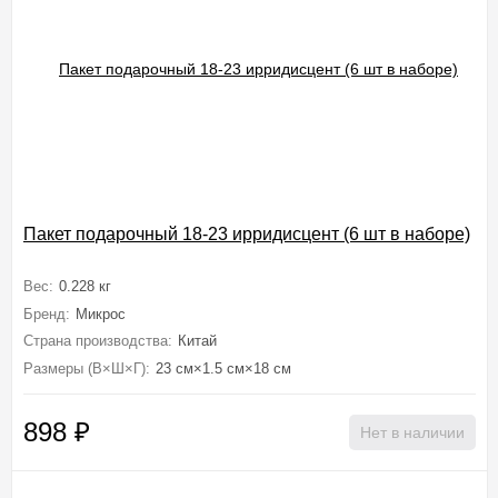
Пакет подарочный 18-23 ирридисцент (6 шт в наборе)
Вес:
0.228 кг
Бренд:
Микрос
Страна производства:
Китай
Размеры (В×Ш×Г):
23 см×1.5 см×18 см
898
₽
Нет в наличии