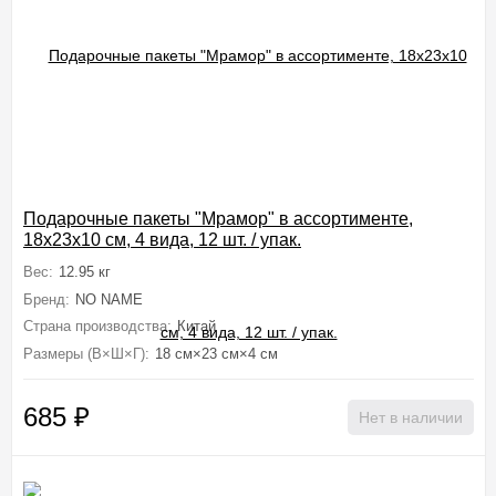
Подарочные пакеты "Мрамор" в ассортименте,
18x23x10 см, 4 вида, 12 шт. / упак.
Вес:
12.95 кг
Бренд:
NO NAME
Страна производства:
Китай
Размеры (В×Ш×Г):
18 см×23 см×4 см
685
₽
Нет в наличии