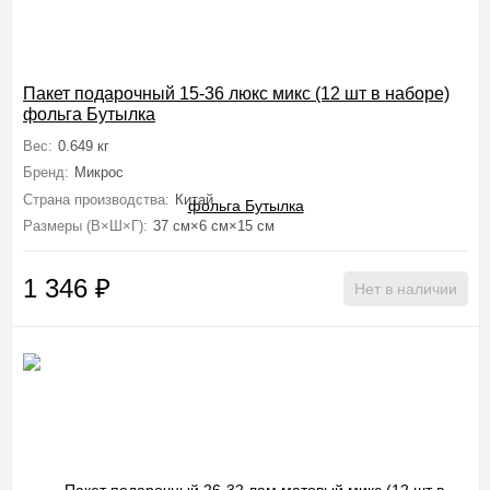
Пакет подарочный 15-36 люкс микс (12 шт в наборе)
фольга Бутылка
Вес:
0.649 кг
Бренд:
Микрос
Страна производства:
Китай
Размеры (В×Ш×Г):
37 см×6 см×15 см
1 346
₽
Нет в наличии