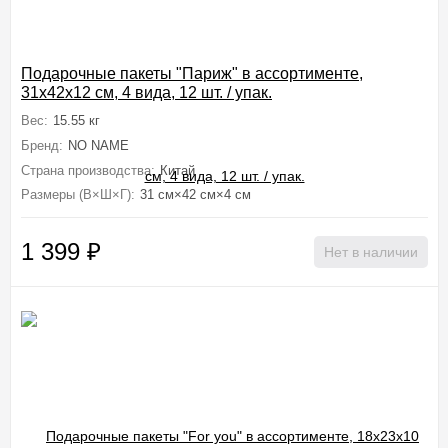
Подарочные пакеты "Париж" в ассортименте,
31x42x12 см, 4 вида, 12 шт. / упак.
Вес:
15.55 кг
Бренд:
NO NAME
Страна производства:
Китай
Размеры (В×Ш×Г):
31 см×42 см×4 см
1 399
₽
Нет в наличии