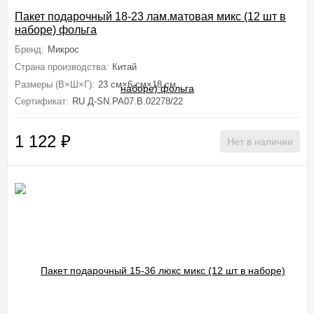
Пакет подарочный 18-23 лам.матовая микс (12 шт в
наборе) фольга
Бренд:
Микрос
Страна производства:
Китай
Размеры (В×Ш×Г):
23 см×6 см×18 см
Сертификат:
RU Д-SN.PA07.B.02278/22
1 122
₽
Нет в наличии