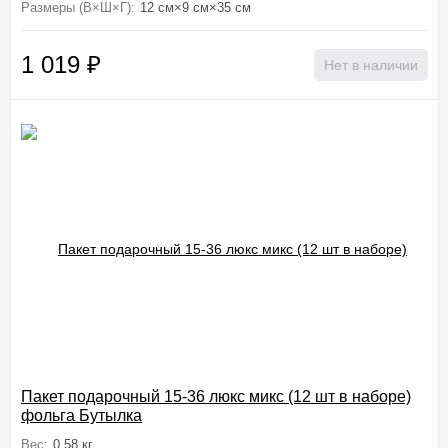
Размеры (В×Ш×Г):
12 см×9 см×35 см
1 019
₽
Нет в наличии
Пакет подарочный 15-36 люкс микс (12 шт в наборе)
фольга Бутылка
Вес:
0.58 кг