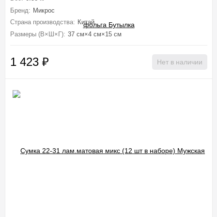
Бренд:
Микрос
Страна производства:
Китай
Размеры (В×Ш×Г):
37 см×4 см×15 см
1 423
₽
Нет в наличии