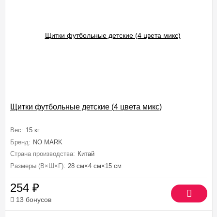
Щитки футбольные детские (4 цвета микс)
Вес:
15 кг
Бренд:
NO MARK
Страна производства:
Китай
Размеры (В×Ш×Г):
28 см×4 см×15 см
254
₽
13 бонусов