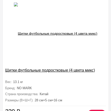
Щитки футбольные подростковые (4 цвета микс)
Вес:
13.1 кг
Бренд:
NO MARK
Страна производства:
Китай
Размеры (В×Ш×Г):
28 см×5 см×16 см