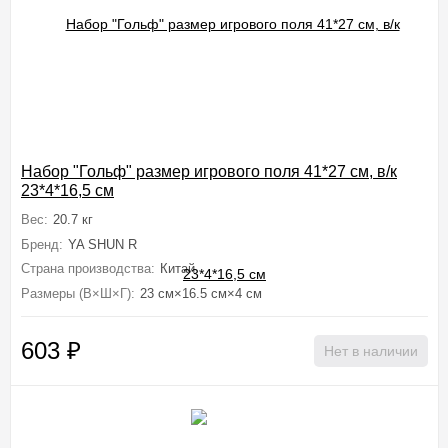
Набор "Гольф" размер игрового поля 41*27 см, в/к
23*4*16,5 см
Вес:
20.7 кг
Бренд:
YA SHUN R
Страна производства:
Китай
Размеры (В×Ш×Г):
23 см×16.5 см×4 см
603
₽
Нет в наличии