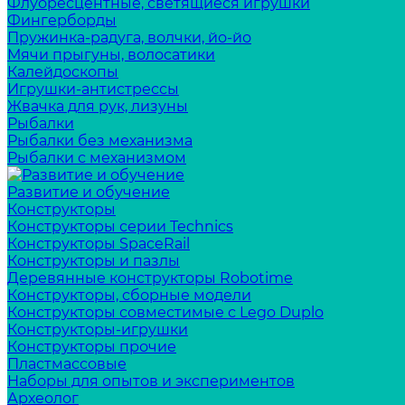
Флуоресцентные, светящиеся игрушки
Фингерборды
Пружинка-радуга, волчки, йо-йо
Мячи прыгуны, волосатики
Калейдоскопы
Игрушки-антистрессы
Жвачка для рук, лизуны
Рыбалки
Рыбалки без механизма
Рыбалки с механизмом
Развитие и обучение
Конструкторы
Конструкторы серии Technics
Конструкторы SpaceRail
Конструкторы и пазлы
Деревянные конструкторы Robotime
Конструкторы, сборные модели
Конструкторы совместимые с Lego Duplo
Конструкторы-игрушки
Конструкторы прочие
Пластмассовые
Наборы для опытов и экспериментов
Археолог