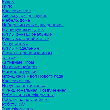
Куклы
Пупс
Классические
Аксессуары для кукол
Мебель, дома
Наборы игровые для девочек
Мини куклы и пупсы
Куклы функциональные
Куклы мягконабивные
Озвученные
Куклы модельные
Сюжетно-ролевые игры
Театры
Активные игры
Игровые наборы
Мягкие игрушки
Игрушка-символ Нового года
Классическая
Игрушка-антистресс
Функциональная и озвученная
Роботы и трансформеры
Роботы на батарейках
Роботы р/у
Трансформеры