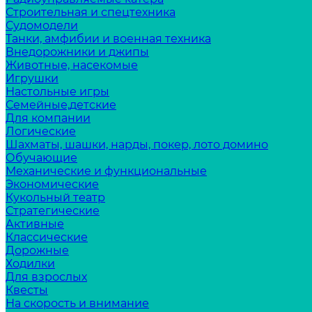
Строительная и спецтехника
Судомодели
Танки, амфибии и военная техника
Внедорожники и джипы
Животные, насекомые
Игрушки
Настольные игры
Семейные,детские
Для компании
Логические
Шахматы, шашки, нарды, покер, лото домино
Обучающие
Механические и функциональные
Экономические
Кукольный театр
Стратегические
Активные
Классические
Дорожные
Ходилки
Для взрослых
Квесты
На скорость и внимание