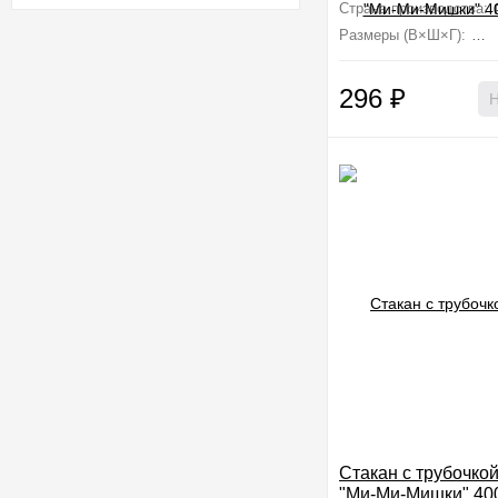
Страна производства:
Размеры (В×Ш×Г):
8.7
296
₽
Н
Стакан с трубочко
"Ми-Ми-Мишки" 400