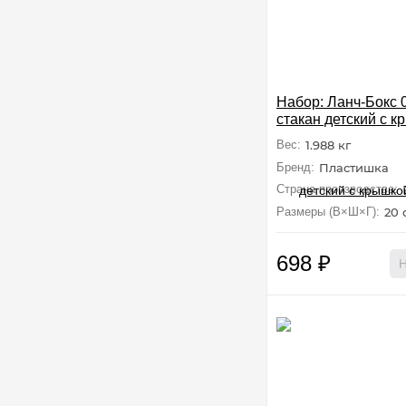
Набор: Ланч-Бокс 0
стакан детский с к
петлей и декором 0,
Вес:
1.988 кг
сиреневый
Бренд:
Пластишка
Страна производства:
Размеры (В×Ш×Г):
20 
698
₽
Н