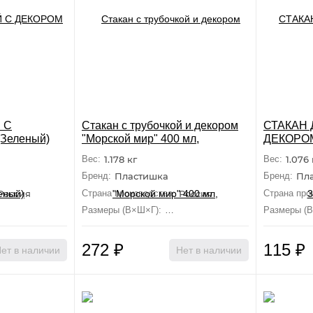
 С
Стакан с трубочкой и декором
СТАКАН 
Зеленый)
"Морской мир" 400 мл,
ДЕКОРОМ
Вес:
1.178 кг
Вес:
1.076 
Бренд:
Пластишка
Бренд:
Пл
Россия
Страна производства:
Россия
Страна про
 см×12.4 см×7.6 см
Размеры (В×Ш×Г):
8.7 см×15 см×8.2 см
Размеры (
272
₽
115
₽
ет в наличии
Нет в наличии