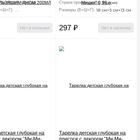
изводства:
Россия
Страна производства:
Россия
В×Ш×Г):
7.2 см×7.6 см×9.8 см
Размеры (В×Ш×Г):
18 см×5 см×13 см
297
₽
Нет в наличии
Нет в наличии
етская глубокая на
Тарелка детская глубокая на
с декором "Ми-Ми-
присосе с декором "Ми-Ми-