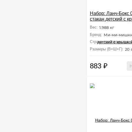
Набор: Ланч-Бокс 0
стакан детский с к
петлей и декором 
Вес:
1.988 кг
Мишки"
Бренд:
Ми-ми-мишк
Страна производства:
Размеры (В×Ш×Г):
20 
883
₽
Н