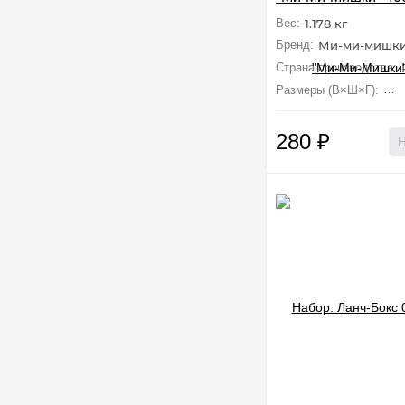
Вес:
1.178 кг
Бренд:
Ми-ми-мишк
Страна производства:
Размеры (В×Ш×Г):
8.7
280
₽
Н