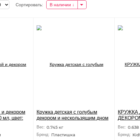
Сортировать:
В наличии
й и декором
Кружка детская с голубым
КРУЖКА 
 мл, цвет:
декором и нескользящим дном
ДЕКОРО
200 мл,
ДНОМ 20
Вес:
0.745 кг
Вес:
0.638
и
Бренд:
Пластишка
Бренд:
Kid