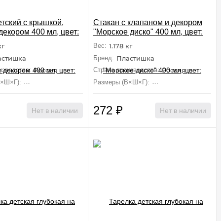
етский с крышкой,
Стакан с клапаном и декором
декором 400 мл, цвет:
"Морское диско" 400 мл, цвет:
сиреневый
кг
Вес:
1.178 кг
астишка
Бренд:
Пластишка
изводства:
Россия
Страна производства:
Россия
В×Ш×Г):
7.9 см×16.8 см×7.2 см
Размеры (В×Ш×Г):
8.7 см×15 см×8.2 см
272
₽
Нет в наличии
Нет в наличии