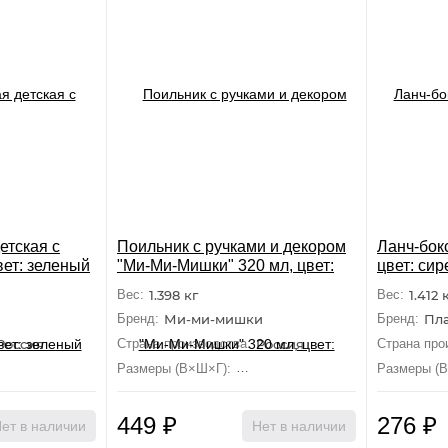
етская с
Поильник с ручками и декором
Ланч-бокс
вет: зеленый
"Ми-Ми-Мишки" 320 мл, цвет:
цвет: си
оранжевый,
Вес:
1.398 кг
Вес:
1.412 
Бренд:
Ми-ми-мишки
Бренд:
Пл
Россия
Страна производства:
Россия
Страна про
6 см×4.4 см×18.6 см
Размеры (В×Ш×Г):
12.4 см×12.6 см×8.3 см
Размеры (
449
₽
276
₽
ет в наличии
Нет в наличии