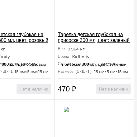
етская глубокая на
Тарелка детская глубокая на
300 мл, цвет: розовый
присоске 300 мл, цвет: зеленый
 кг
Вес:
0.964 кг
finity
Бренд:
Kidfinity
изводства:
Россия
Страна производства:
Россия
В×Ш×Г):
15 см×5 см×15 см
Размеры (В×Ш×Г):
15 см×5 см×15 см
470
₽
Нет в наличии
Нет в наличии