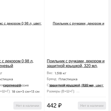
 с декором 0,98 л,
Поильник с ручками, декором и
реневый
защитной крышкой, 320 мл,
цвет: оранжевый
кг
Вес:
1.518 кг
астишка
Бренд:
Пластишка
изводства:
Россия
Страна производства:
Россия
В×Ш×Г):
18 см×5 см×13 см
Размеры (В×Ш×Г):
12.4 см×12.6 см×8.3 с
442
₽
Нет в наличии
Нет в наличии