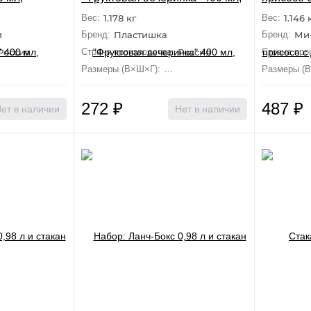
цвет: оранжевый
Мишки", 
Вес:
1.178 кг
Вес:
1.146 
и
Бренд:
Пластишка
Бренд:
Ми
Россия
Страна производства:
Россия
Страна про
 см×15 см×8.2 см
Размеры (В×Ш×Г):
8.7 см×15 см×8.2 см
Размеры (
272
₽
487
₽
ет в наличии
Нет в наличии