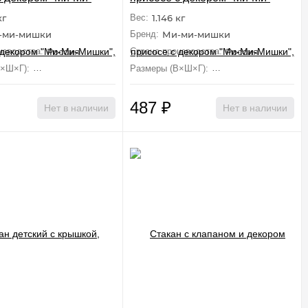
цвет: оранжевый
Мишки", цвет: зеленый
кг
Вес:
1.146 кг
-ми-мишки
Бренд:
Ми-ми-мишки
изводства:
Россия
Страна производства:
Россия
В×Ш×Г):
18 см×5.2 см×18 см
Размеры (В×Ш×Г):
18 см×5.2 см×18 см
487
₽
Нет в наличии
Нет в наличии