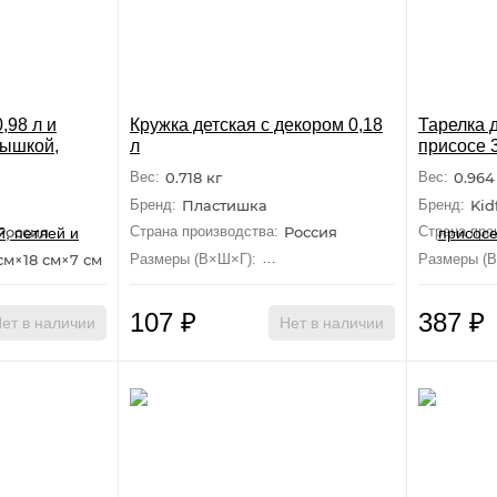
,98 л и
Кружка детская с декором 0,18
Тарелка д
рышкой,
л
присосе 
4 л, цвет:
Вес:
0.718 кг
Вес:
0.964
Бренд:
Пластишка
Бренд:
Kid
Россия
Страна производства:
Россия
Страна про
см×18 см×7 см
Размеры (В×Ш×Г):
6.8 см×7.7 см×6.8 см
Размеры (
107
₽
387
₽
ет в наличии
Нет в наличии