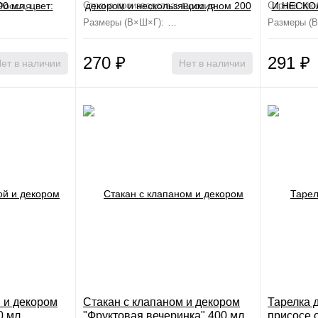
Россия
Страна производства:
Россия
Страна про
 см×15 см×8.2 см
Размеры (В×Ш×Г):
7.2 см×7.6 см×9.8 см
Размеры (
270
₽
291
₽
ет в наличии
Нет в наличии
й и декором
Стакан с клапаном и декором
Тарелка д
 мл,
"Фруктовая вечеринка" 400 мл,
присосе 