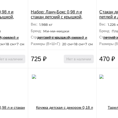
,98 л и
Набор: Ланч-Бокс 0,98 л и
Стакан д
рышкой,
стакан детский с крышкой,
петлей и 
"Ми-Ми-
петлей и декором "Ми-Ми-
зеленый
Вес:
1.988 кг
Вес:
1.226 
Мишки"
и
Бренд:
Ми-ми-мишки
Бренд:
Пл
Россия
Страна производства:
Россия
Страна про
см×18 см×7 см
Размеры (В×Ш×Г):
20 см×18 см×7 см
Размеры (
725
₽
470
₽
ет в наличии
Нет в наличии