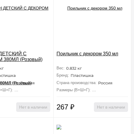
ДЕТСКИЙ С
Поильник с декором 350 мл
 380МЛ (Розовый)
кг
Вес:
0.832 кг
астишка
Бренд:
Пластишка
изводства:
Россия
Страна производства:
Россия
В×Ш×Г):
7.6 см×12.4 см×7.6 см
Размеры (В×Ш×Г):
8.1 см×14.4 см×8.1 см
267
₽
Нет в наличии
Нет в наличии