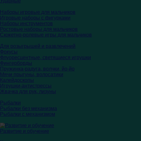
Ударные
Наборы игровые для мальчиков
Игровые наборы с фигурками
Наборы инструментов
Ростовые наборы для мальчиков
Сюжетно-ролевые игры для мальчиков
Для розыгрышей и развлечений
Фокусы
Флуоресцентные, светящиеся игрушки
Фингерборды
Пружинка-радуга, волчки, йо-йо
Мячи прыгуны, волосатики
Калейдоскопы
Игрушки-антистрессы
Жвачка для рук, лизуны
Рыбалки
Рыбалки без механизма
Рыбалки с механизмом
Развитие и обучение