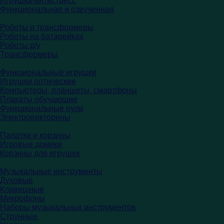
Игрушка-антистресс
Функциональная и озвученная
Роботы и трансформеры
Роботы на батарейках
Роботы р/у
Трансформеры
Функциональные игрушки
Игрушки оптические
Компьютеры, планшеты, смартфоны
Плакаты обучающие
Функциональные рули
Электровикторины
Палатки и корзины
Игровые домики
Корзины для игрушек
Музыкальные инструменты
Духовые
Клавишные
Микрофоны
Наборы музыкальных инструментов
Струнные