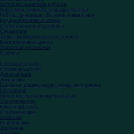
Автотреки и железные дороги
Вертолеты, самолёты и квадрокоптеры
Роботы, динозавры, бакуганы и животные
Радиоуправляемые катера
Строительная и спецтехника
Судомодели
Танки, амфибии и военная техника
Внедорожники и джипы
Животные, насекомые
Игрушки
Настольные игры
Семейные,детские
Для компании
Логические
Шахматы, шашки, нарды, покер, лото домино
Обучающие
Механические и функциональные
Экономические
Кукольный театр
Стратегические
Активные
Классические
Дорожные
Ходилки