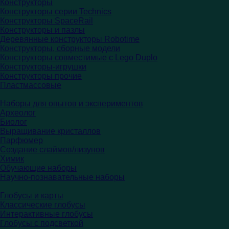
Конструкторы
Конструкторы серии Technics
Конструкторы SpaceRail
Конструкторы и пазлы
Деревянные конструкторы Robotime
Конструкторы, сборные модели
Конструкторы совместимые с Lego Duplo
Конструкторы-игрушки
Конструкторы прочие
Пластмассовые
Наборы для опытов и экспериментов
Археолог
Биолог
Выращивание кристаллов
Парфюмер
Создание слаймов/лизунов
Химик
Обучающие наборы
Научно-познавательные наборы
Глобусы и карты
Классические глобусы
Интерактивные глобусы
Глобусы с подсветкой