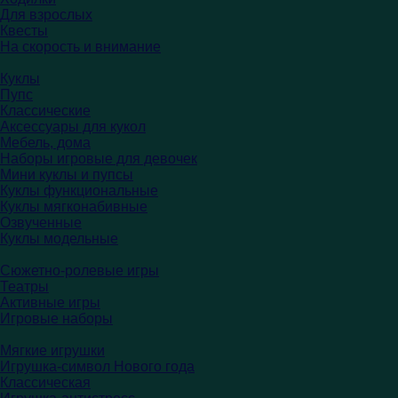
Для взрослых
Квесты
На скорость и внимание
Куклы
Пупс
Классические
Аксессуары для кукол
Мебель, дома
Наборы игровые для девочек
Мини куклы и пупсы
Куклы функциональные
Куклы мягконабивные
Озвученные
Куклы модельные
Сюжетно-ролевые игры
Театры
Активные игры
Игровые наборы
Мягкие игрушки
Игрушка-символ Нового года
Классическая