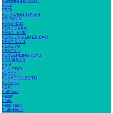
FANWINGDA TOYS
FEEL
FEFA
FEI HUANG TOYS R
FEI PAN R
FENG BAO
FENG DA KAI
FENG LE TM
FENG LING LIU ER BA R
FENG NIU R
FENG YU
FENGNIU
FENGZHIxING TOYS
FORMULA 3
FS R
FUN STAR
FUNNY
FUNYCOOLBE TM
FUNтики
FZ R
FatShark
Feilun
Fenfa
Feng Yuan
Fluffy Heart