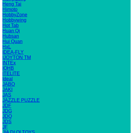
Heng Tai
Himoto
HobbyZone
Hobbywing
Hot Tab
Huan Qi
Hubsan
Hui Quan
HxL
IDEA-FLY
IJOYTON TM
INTEx
IQHB
ITELITE
Ideal
JABO
JAKI
JAS
JAZZLE PUZZLE
JDF
JDG
JDQ
JDS
JF
JIA DI QI TOYS