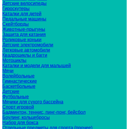
Детские велосипеды
Гироскутеры
Каталки для детей
Педальные машины
Скейтборды
Животные-прыгуны
Защита для катания
Роликовые коньки
Детские электромобили
Легковые автомобили
Квадроциклы и багги
Мотоциклы
Каталки и модели для малышей
Мячи
Волейбольные
Гимнастические
Баскетбольные
Детские
Футбольные
Мячики для сухого бассейна
Спорт игровой
Бадминтон, теннис, пинг-понг, бейсбол
Боулинг, кольцебросы
Набор для бокса
Отдельные предметы для спорта (прочее)