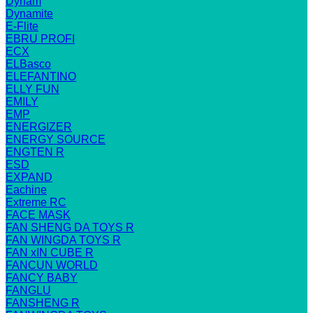
Dynam
Dynamite
E-Flite
EBRU PROFI
ECX
ELBasco
ELEFANTINO
ELLY FUN
EMILY
EMP
ENERGIZER
ENERGY SOURCE
ENGTEN R
ESD
EXPAND
Eachine
Extreme RC
FACE MASK
FAN SHENG DA TOYS R
FAN WINGDA TOYS R
FAN xIN CUBE R
FANCUN WORLD
FANCY BABY
FANGLU
FANSHENG R