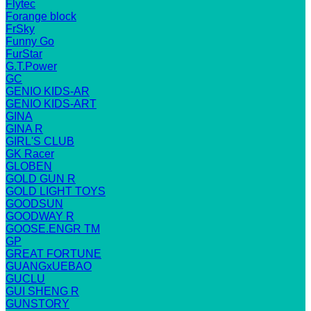
Flytec
Forange block
FrSky
Funny Go
FurStar
G.T.Power
GC
GENIO KIDS-AR
GENIO KIDS-ART
GINA
GINA R
GIRL'S CLUB
GK Racer
GLOBEN
GOLD GUN R
GOLD LIGHT TOYS
GOODSUN
GOODWAY R
GOOSE.ENGR TM
GP
GREAT FORTUNE
GUANGxUEBAO
GUCLU
GUI SHENG R
GUNSTORY