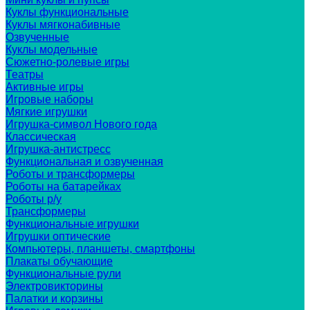
Куклы функциональные
Куклы мягконабивные
Озвученные
Куклы модельные
Сюжетно-ролевые игры
Театры
Активные игры
Игровые наборы
Мягкие игрушки
Игрушка-символ Нового года
Классическая
Игрушка-антистресс
Функциональная и озвученная
Роботы и трансформеры
Роботы на батарейках
Роботы р/у
Трансформеры
Функциональные игрушки
Игрушки оптические
Компьютеры, планшеты, смартфоны
Плакаты обучающие
Функциональные рули
Электровикторины
Палатки и корзины