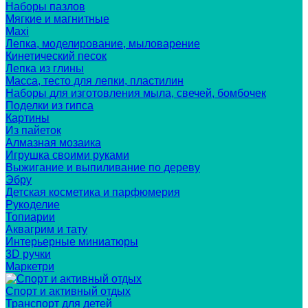
Наборы пазлов
Мягкие и магнитные
Maxi
Лепка, моделирование, мыловарение
Кинетический песок
Лепка из глины
Масса, тесто для лепки, пластилин
Наборы для изготовления мыла, свечей, бомбочек
Поделки из гипса
Картины
Из пайеток
Алмазная мозаика
Игрушка своими руками
Выжигание и выпиливание по дереву
Эбру
Детская косметика и парфюмерия
Рукоделие
Топиарии
Аквагрим и тату
Интерьерные миниатюры
3D ручки
Маркетри
Спорт и активный отдых
Транспорт для детей