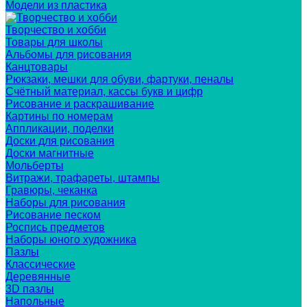
Модели из пластика
Творчество и хобби
Товары для школы
Альбомы для рисования
Канцтовары
Рюкзаки, мешки для обуви, фартуки, пеналы
Счётный материал, кассы букв и цифр
Рисование и раскрашивание
Картины по номерам
Аппликации, поделки
Доски для рисования
Доски магнитные
Мольберты
Витражи, трафареты, штампы
Гравюры, чеканка
Наборы для рисования
Рисование песком
Роспись предметов
Наборы юного художника
Пазлы
Классические
Деревянные
3D пазлы
Напольные