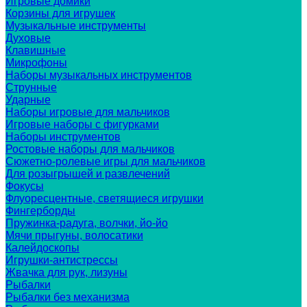
Игровые домики
Корзины для игрушек
Музыкальные инструменты
Духовые
Клавишные
Микрофоны
Наборы музыкальных инструментов
Струнные
Ударные
Наборы игровые для мальчиков
Игровые наборы с фигурками
Наборы инструментов
Ростовые наборы для мальчиков
Сюжетно-ролевые игры для мальчиков
Для розыгрышей и развлечений
Фокусы
Флуоресцентные, светящиеся игрушки
Фингерборды
Пружинка-радуга, волчки, йо-йо
Мячи прыгуны, волосатики
Калейдоскопы
Игрушки-антистрессы
Жвачка для рук, лизуны
Рыбалки
Рыбалки без механизма