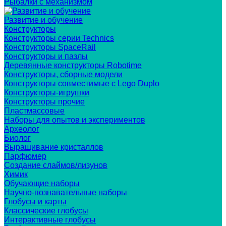
Рыбалки с механизмом
Развитие и обучение
Конструкторы
Конструкторы серии Technics
Конструкторы SpaceRail
Конструкторы и пазлы
Деревянные конструкторы Robotime
Конструкторы, сборные модели
Конструкторы совместимые с Lego Duplo
Конструкторы-игрушки
Конструкторы прочие
Пластмассовые
Наборы для опытов и экспериментов
Археолог
Биолог
Выращивание кристаллов
Парфюмер
Создание слаймов/лизунов
Химик
Обучающие наборы
Научно-познавательные наборы
Глобусы и карты
Классические глобусы
Интерактивные глобусы