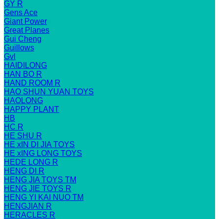
GY R
Gens Ace
Giant Power
Great Planes
Gui Cheng
Guillows
Gvl
HAIDILONG
HAN BO R
HAND ROOM R
HAO SHUN YUAN TOYS
HAOLONG
HAPPY PLANT
HB
HC R
HE SHU R
HE xIN DI JIA TOYS
HE xING LONG TOYS
HEDE LONG R
HENG DI R
HENG JIA TOYS TM
HENG JIE TOYS R
HENG YI KAI NUO TM
HENGJIAN R
HERACLES R