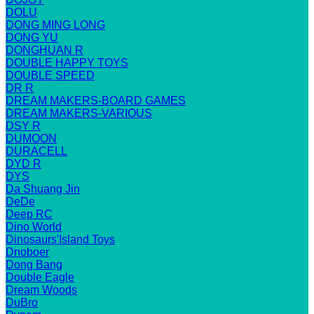
DOLU
DONG MING LONG
DONG YU
DONGHUAN R
DOUBLE HAPPY TOYS
DOUBLE SPEED
DR R
DREAM MAKERS-BOARD GAMES
DREAM MAKERS-VARIOUS
DSY R
DUMOON
DURACELL
DYD R
DYS
Da Shuang Jin
DeDe
Deep RC
Dino World
Dinosaurs'Island Toys
Dnoboer
Dong Bang
Double Eagle
Dream Woods
DuBro