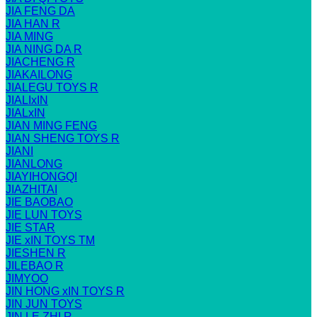
JIA FENG DA
JIA HAN R
JIA MING
JIA NING DA R
JIACHENG R
JIAKAILONG
JIALEGU TOYS R
JIALIxIN
JIALxIN
JIAN MING FENG
JIAN SHENG TOYS R
JIANI
JIANLONG
JIAYIHONGQI
JIAZHITAI
JIE BAOBAO
JIE LUN TOYS
JIE STAR
JIE xIN TOYS TM
JIESHEN R
JILEBAO R
JIMYOO
JIN HONG xIN TOYS R
JIN JUN TOYS
JIN LE ZHI R