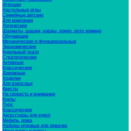
Игрушки
Настольные игры
Семейные,детские
Для компании
Логические
Шахматы, шашки, нарды, покер, лото домино
Обучающие
Механические и функциональные
Экономические
Кукольный театр
Стратегические
Активные
Классические
Дорожные
Ходилки
Для взрослых
Квесты
На скорость и внимание
Куклы
Пупс
Классические
Аксессуары для кукол
Мебель, дома
Наборы игровые для девочек
Мини куклы и пупсы