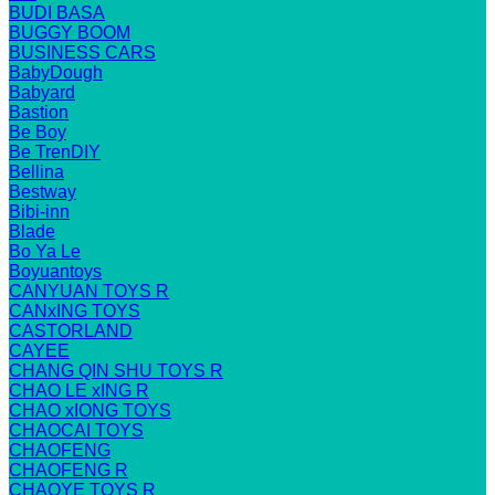
BUDI BASA
BUGGY BOOM
BUSINESS CARS
BabyDough
Babyard
Bastion
Be Boy
Be TrenDIY
Bellina
Bestway
Bibi-inn
Blade
Bo Ya Le
Boyuantoys
CANYUAN TOYS R
CANxING TOYS
CASTORLAND
CAYEE
CHANG QIN SHU TOYS R
CHAO LE xING R
CHAO xIONG TOYS
CHAOCAI TOYS
CHAOFENG
CHAOFENG R
CHAOYE TOYS R