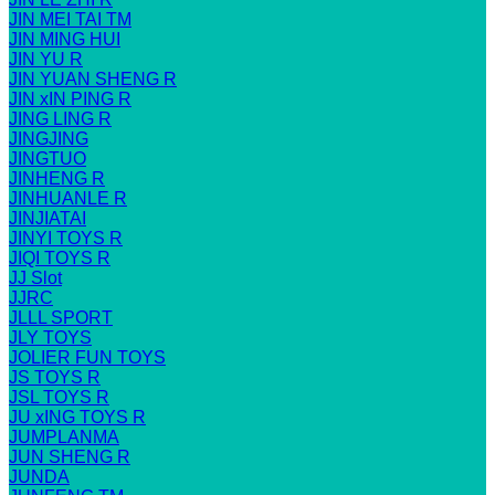
JIN MEI TAI TM
JIN MING HUI
JIN YU R
JIN YUAN SHENG R
JIN xIN PING R
JING LING R
JINGJING
JINGTUO
JINHENG R
JINHUANLE R
JINJIATAI
JINYI TOYS R
JIQI TOYS R
JJ Slot
JJRC
JLLL SPORT
JLY TOYS
JOLIER FUN TOYS
JS TOYS R
JSL TOYS R
JU xING TOYS R
JUMPLANMA
JUN SHENG R
JUNDA