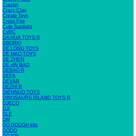
Crazon
Crazy Clay
Create Toys
Cross Fire
Cute Sunlight
CxRC
DA HUA TOYS R
DBORKI
DE LONG TOYS
DE MAO TOYS
DE ZHEN
DE xIN BAO
DEBAO R
DEFA
DEVAR
DEZHI R
DIENNUO TOYS
DINOSAURS ISLAND TOYS R
DJECO
DJI
DLE
DM
DO DOUGH kits
DODO
DOJOY