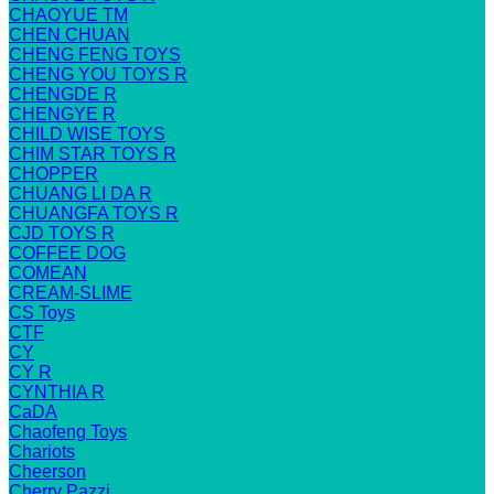
CHAOYUE TM
CHEN CHUAN
CHENG FENG TOYS
CHENG YOU TOYS R
CHENGDE R
CHENGYE R
CHILD WISE TOYS
CHIM STAR TOYS R
CHOPPER
CHUANG LI DA R
CHUANGFA TOYS R
CJD TOYS R
COFFEE DOG
COMEAN
CREAM-SLIME
CS Toys
CTF
CY
CY R
CYNTHIA R
CaDA
Chaofeng Toys
Chariots
Cheerson
Cherry Pazzi