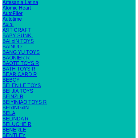
Artesania Latina
Atomic Heart
AutoFlier
Autotime
Axial
AЯT CRAFT
BABY SUNKI
BAI xIN TOYS
BAINUO
BANG YU TOYS
BAONIER R
BAOTE TOYS R
BATH TOYS R
BEAR CARD R
BEBOY
BEI EN LE TOYS
BEI JIA TOYS
BEINZI R
BEIYINIAO TOYS R
BEIxINGxIN
BELA
BELINDA R
BELUCHE R
BENERLE
BENTLEY