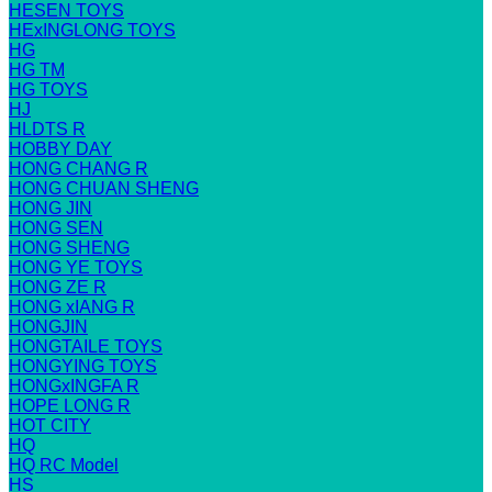
HESEN TOYS
HExINGLONG TOYS
HG
HG TM
HG TOYS
HJ
HLDTS R
HOBBY DAY
HONG CHANG R
HONG CHUAN SHENG
HONG JIN
HONG SEN
HONG SHENG
HONG YE TOYS
HONG ZE R
HONG xIANG R
HONGJIN
HONGTAILE TOYS
HONGYING TOYS
HONGxINGFA R
HOPE LONG R
HOT CITY
HQ
HQ RC Model
HS