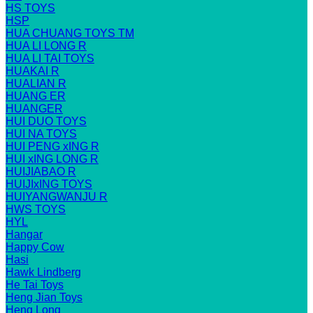
HS TOYS
HSP
HUA CHUANG TOYS TM
HUA LI LONG R
HUA LI TAI TOYS
HUAKAI R
HUALIAN R
HUANG ER
HUANGER
HUI DUO TOYS
HUI NA TOYS
HUI PENG xING R
HUI xING LONG R
HUIJIABAO R
HUIJIxING TOYS
HUIYANGWANJU R
HWS TOYS
HYL
Hangar
Happy Cow
Hasi
Hawk Lindberg
He Tai Toys
Heng Jian Toys
Heng Long