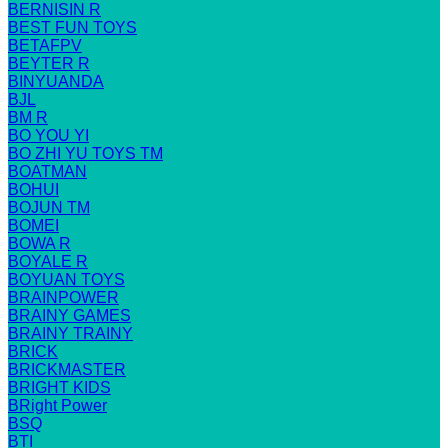
BERNISIN R
BEST FUN TOYS
BETAFPV
BEYTER R
BINYUANDA
BJL
BM R
BO YOU YI
BO ZHI YU TOYS TM
BOATMAN
BOHUI
BOJUN TM
BOMEI
BOWA R
BOYALE R
BOYUAN TOYS
BRAINPOWER
BRAINY GAMES
BRAINY TRAINY
BRICK
BRICKMASTER
BRIGHT KIDS
BRight Power
BSQ
BTI