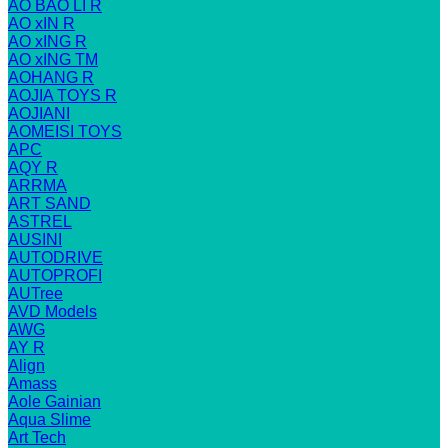
AO BAO LI R
AO xIN R
AO xING R
AO xING TM
AOHANG R
AOJIA TOYS R
AOJIANI
AOMEISI TOYS
APC
AQY R
ARRMA
ART SAND
ASTREL
AUSINI
AUTODRIVE
AUTOPROFI
AUTree
AVD Models
AWG
AY R
Align
Amass
Aole Gainian
Aqua Slime
Art Tech