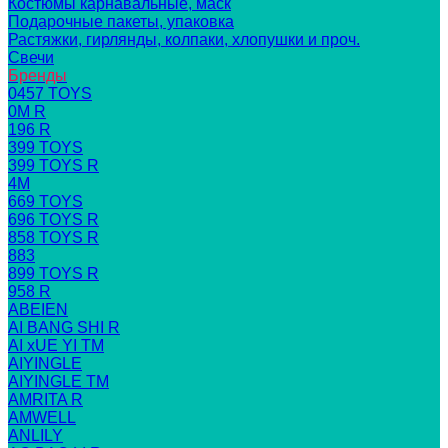
Костюмы карнавальные, маск
Подарочные пакеты, упаковка
Растяжки, гирлянды, колпаки, хлопушки и проч.
Свечи
Бренды
0457 TOYS
0M R
196 R
399 TOYS
399 TOYS R
4M
669 TOYS
696 TOYS R
858 TOYS R
883
899 TOYS R
958 R
ABEIEN
AI BANG SHI R
AI xUE YI TM
AIYINGLE
AIYINGLE TM
AMRITA R
AMWELL
ANLILY