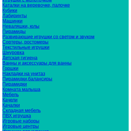
Каталки на веревочке, палочке
Кубики
Лабиринты
Машинки
Неваляшки, юлы
Пирамиды
Развивающие игрушки со светом и звуком
Сортеры, ростомеры
Текстильные игрушки
Шнуровка
Детская гигиена
Ванны и аксессуары для ванны
Горшки
Накладки на унитаз
Пирамидки,балансиры
Пирамидки
Комната малыша
Мебель
Качели
Качалки
Складная мебель
ПВХ игрушка
Игровые наборы
Игровые центры