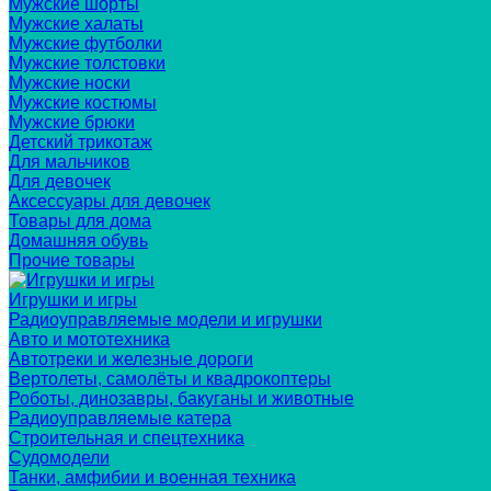
Мужские шорты
Мужские халаты
Мужские футболки
Мужские толстовки
Мужские носки
Мужские костюмы
Мужские брюки
Детский трикотаж
Для мальчиков
Для девочек
Аксессуары для девочек
Товары для дома
Домашняя обувь
Прочие товары
Игрушки и игры
Радиоуправляемые модели и игрушки
Авто и мототехника
Автотреки и железные дороги
Вертолеты, самолёты и квадрокоптеры
Роботы, динозавры, бакуганы и животные
Радиоуправляемые катера
Строительная и спецтехника
Судомодели
Танки, амфибии и военная техника