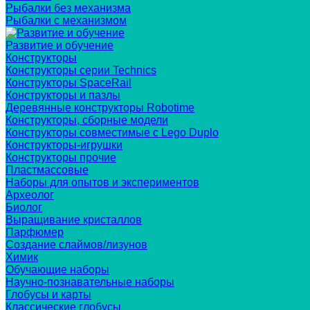
Рыбалки без механизма
Рыбалки с механизмом
Развитие и обучение
Конструкторы
Конструкторы серии Technics
Конструкторы SpaceRail
Конструкторы и пазлы
Деревянные конструкторы Robotime
Конструкторы, сборные модели
Конструкторы совместимые с Lego Duplo
Конструкторы-игрушки
Конструкторы прочие
Пластмассовые
Наборы для опытов и экспериментов
Археолог
Биолог
Выращивание кристаллов
Парфюмер
Создание слаймов/лизунов
Химик
Обучающие наборы
Научно-познавательные наборы
Глобусы и карты
Классические глобусы