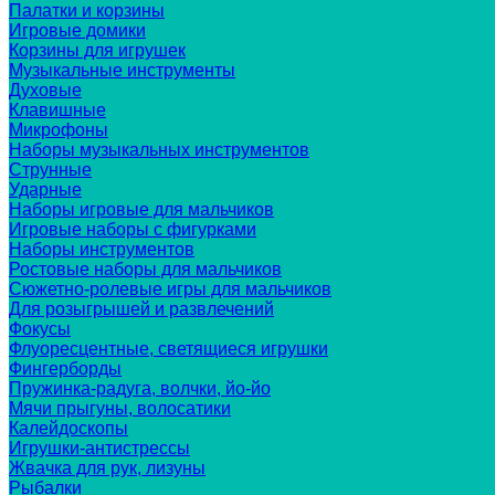
Палатки и корзины
Игровые домики
Корзины для игрушек
Музыкальные инструменты
Духовые
Клавишные
Микрофоны
Наборы музыкальных инструментов
Струнные
Ударные
Наборы игровые для мальчиков
Игровые наборы с фигурками
Наборы инструментов
Ростовые наборы для мальчиков
Сюжетно-ролевые игры для мальчиков
Для розыгрышей и развлечений
Фокусы
Флуоресцентные, светящиеся игрушки
Фингерборды
Пружинка-радуга, волчки, йо-йо
Мячи прыгуны, волосатики
Калейдоскопы
Игрушки-антистрессы
Жвачка для рук, лизуны
Рыбалки