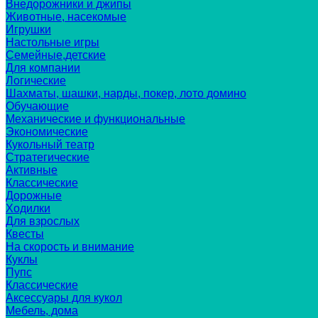
Внедорожники и джипы
Животные, насекомые
Игрушки
Настольные игры
Семейные,детские
Для компании
Логические
Шахматы, шашки, нарды, покер, лото домино
Обучающие
Механические и функциональные
Экономические
Кукольный театр
Стратегические
Активные
Классические
Дорожные
Ходилки
Для взрослых
Квесты
На скорость и внимание
Куклы
Пупс
Классические
Аксессуары для кукол
Мебель, дома