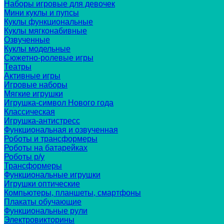
Наборы игровые для девочек
Мини куклы и пупсы
Куклы функциональные
Куклы мягконабивные
Озвученные
Куклы модельные
Сюжетно-ролевые игры
Театры
Активные игры
Игровые наборы
Мягкие игрушки
Игрушка-символ Нового года
Классическая
Игрушка-антистресс
Функциональная и озвученная
Роботы и трансформеры
Роботы на батарейках
Роботы р/у
Трансформеры
Функциональные игрушки
Игрушки оптические
Компьютеры, планшеты, смартфоны
Плакаты обучающие
Функциональные рули
Электровикторины