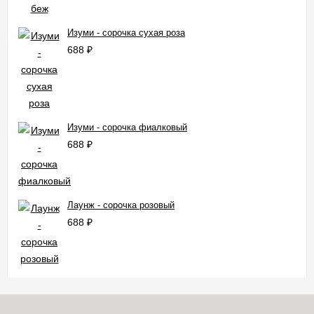
Изуми - сорочка сухая роза
688
₽
Изуми - сорочка фиалковый
688
₽
Лаунж - сорочка розовый
688
₽