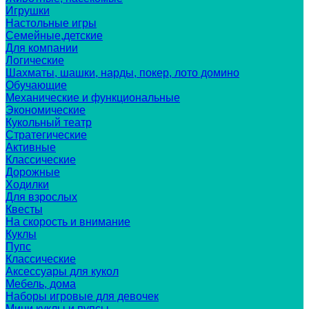
Игрушки
Настольные игры
Семейные,детские
Для компании
Логические
Шахматы, шашки, нарды, покер, лото домино
Обучающие
Механические и функциональные
Экономические
Кукольный театр
Стратегические
Активные
Классические
Дорожные
Ходилки
Для взрослых
Квесты
На скорость и внимание
Куклы
Пупс
Классические
Аксессуары для кукол
Мебель, дома
Наборы игровые для девочек
Мини куклы и пупсы