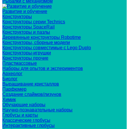
Рыбалки с механизмом
Развитие и обучение
Конструкторы
Конструкторы серии Technics
Конструкторы SpaceRail
Конструкторы и пазлы
Деревянные конструкторы Robotime
Конструкторы, сборные модели
Конструкторы совместимые с Lego Duplo
Конструкторы-игрушки
Конструкторы прочие
Пластмассовые
Наборы для опытов и экспериментов
Археолог
Биолог
Выращивание кристаллов
Парфюмер
Создание слаймов/лизунов
Химик
Обучающие наборы
Научно-познавательные наборы
Глобусы и карты
Классические глобусы
Интерактивные глобусы