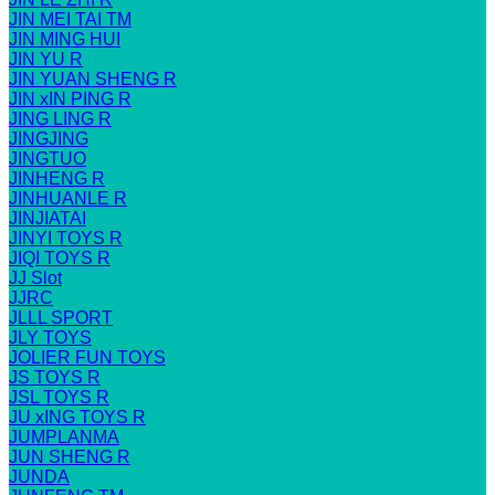
JIN MEI TAI TM
JIN MING HUI
JIN YU R
JIN YUAN SHENG R
JIN xIN PING R
JING LING R
JINGJING
JINGTUO
JINHENG R
JINHUANLE R
JINJIATAI
JINYI TOYS R
JIQI TOYS R
JJ Slot
JJRC
JLLL SPORT
JLY TOYS
JOLIER FUN TOYS
JS TOYS R
JSL TOYS R
JU xING TOYS R
JUMPLANMA
JUN SHENG R
JUNDA