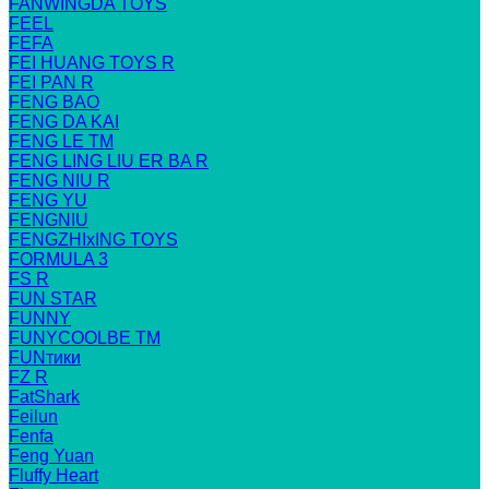
FANWINGDA TOYS
FEEL
FEFA
FEI HUANG TOYS R
FEI PAN R
FENG BAO
FENG DA KAI
FENG LE TM
FENG LING LIU ER BA R
FENG NIU R
FENG YU
FENGNIU
FENGZHIxING TOYS
FORMULA 3
FS R
FUN STAR
FUNNY
FUNYCOOLBE TM
FUNтики
FZ R
FatShark
Feilun
Fenfa
Feng Yuan
Fluffy Heart