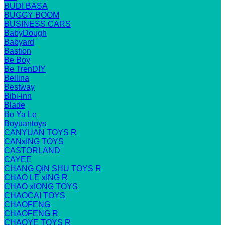
BUDI BASA
BUGGY BOOM
BUSINESS CARS
BabyDough
Babyard
Bastion
Be Boy
Be TrenDIY
Bellina
Bestway
Bibi-inn
Blade
Bo Ya Le
Boyuantoys
CANYUAN TOYS R
CANxING TOYS
CASTORLAND
CAYEE
CHANG QIN SHU TOYS R
CHAO LE xING R
CHAO xIONG TOYS
CHAOCAI TOYS
CHAOFENG
CHAOFENG R
CHAOYE TOYS R