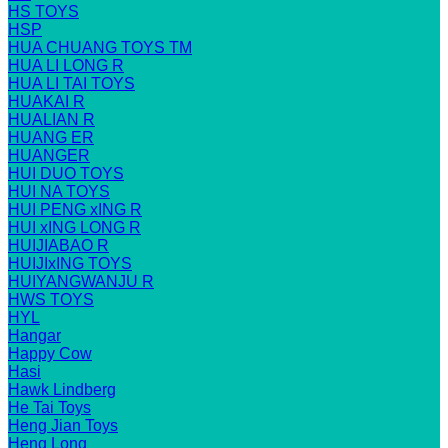
HS TOYS
HSP
HUA CHUANG TOYS TM
HUA LI LONG R
HUA LI TAI TOYS
HUAKAI R
HUALIAN R
HUANG ER
HUANGER
HUI DUO TOYS
HUI NA TOYS
HUI PENG xING R
HUI xING LONG R
HUIJIABAO R
HUIJIxING TOYS
HUIYANGWANJU R
HWS TOYS
HYL
Hangar
Happy Cow
Hasi
Hawk Lindberg
He Tai Toys
Heng Jian Toys
Heng Long