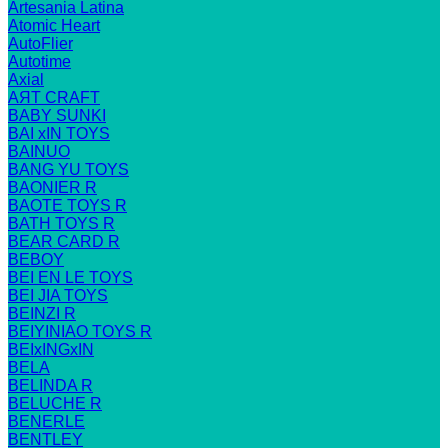
Artesania Latina
Atomic Heart
AutoFlier
Autotime
Axial
AЯT CRAFT
BABY SUNKI
BAI xIN TOYS
BAINUO
BANG YU TOYS
BAONIER R
BAOTE TOYS R
BATH TOYS R
BEAR CARD R
BEBOY
BEI EN LE TOYS
BEI JIA TOYS
BEINZI R
BEIYINIAO TOYS R
BEIxINGxIN
BELA
BELINDA R
BELUCHE R
BENERLE
BENTLEY