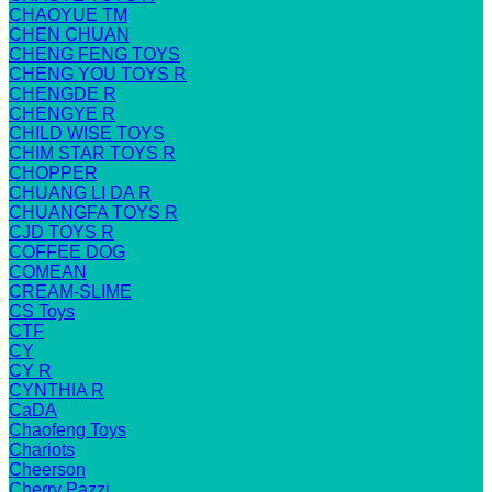
CHAOYUE TM
CHEN CHUAN
CHENG FENG TOYS
CHENG YOU TOYS R
CHENGDE R
CHENGYE R
CHILD WISE TOYS
CHIM STAR TOYS R
CHOPPER
CHUANG LI DA R
CHUANGFA TOYS R
CJD TOYS R
COFFEE DOG
COMEAN
CREAM-SLIME
CS Toys
CTF
CY
CY R
CYNTHIA R
CaDA
Chaofeng Toys
Chariots
Cheerson
Cherry Pazzi