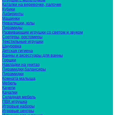
Каталки на веревочке, палочке
Кубики
Лабиринты
Машинки
Неваляшки, юлы
Пирамиды
Развивающие игрушки со светом и звуком
Сортеры, ростомеры
Текстильные игрушки
Шнуровка
Детская гигиена
Ванны и аксессуары для ванны
Горшки
Накладки на унитаз
Пирамидки,балансиры
Пирамидки
Комната малыша
Мебель
Качели
Качалки
Складная мебель
ПВХ игрушка
Игровые наборы
Игровые центры