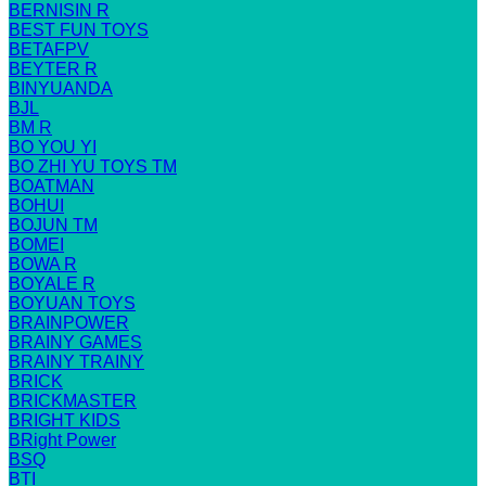
BERNISIN R
BEST FUN TOYS
BETAFPV
BEYTER R
BINYUANDA
BJL
BM R
BO YOU YI
BO ZHI YU TOYS TM
BOATMAN
BOHUI
BOJUN TM
BOMEI
BOWA R
BOYALE R
BOYUAN TOYS
BRAINPOWER
BRAINY GAMES
BRAINY TRAINY
BRICK
BRICKMASTER
BRIGHT KIDS
BRight Power
BSQ
BTI