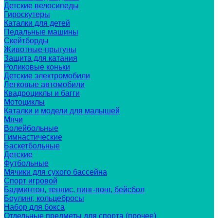
Детские велосипеды
Гироскутеры
Каталки для детей
Педальные машины
Скейтборды
Животные-прыгуны
Защита для катания
Роликовые коньки
Детские электромобили
Легковые автомобили
Квадроциклы и багги
Мотоциклы
Каталки и модели для малышей
Мячи
Волейбольные
Гимнастические
Баскетбольные
Детские
Футбольные
Мячики для сухого бассейна
Спорт игровой
Бадминтон, теннис, пинг-понг, бейсбол
Боулинг, кольцебросы
Набор для бокса
Отдельные предметы для спорта (прочее)