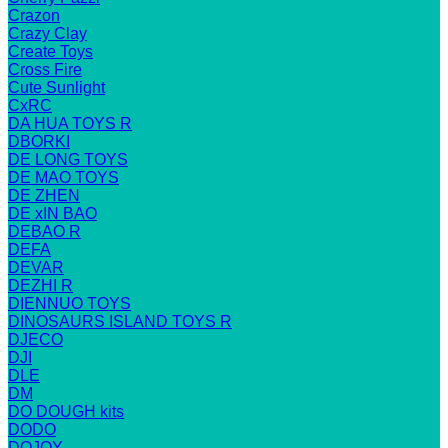
Crazon
Crazy Clay
Create Toys
Cross Fire
Cute Sunlight
CxRC
DA HUA TOYS R
DBORKI
DE LONG TOYS
DE MAO TOYS
DE ZHEN
DE xIN BAO
DEBAO R
DEFA
DEVAR
DEZHI R
DIENNUO TOYS
DINOSAURS ISLAND TOYS R
DJECO
DJI
DLE
DM
DO DOUGH kits
DODO
DOJOY