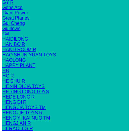
GY R
Gens Ace
Giant Power
Great Planes
Gui Cheng
Guillows
Gvl
HAIDILONG
HAN BO R
HAND ROOM R
HAO SHUN YUAN TOYS
HAOLONG
HAPPY PLANT
HB
HC R
HE SHU R
HE xIN DI JIA TOYS
HE xING LONG TOYS
HEDE LONG R
HENG DI R
HENG JIA TOYS TM
HENG JIE TOYS R
HENG YI KAI NUO TM
HENGJIAN R
HERACLES R