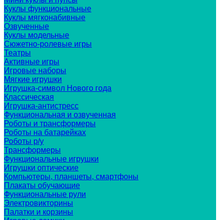
Куклы функциональные
Куклы мягконабивные
Озвученные
Куклы модельные
Сюжетно-ролевые игры
Театры
Активные игры
Игровые наборы
Мягкие игрушки
Игрушка-символ Нового года
Классическая
Игрушка-антистресс
Функциональная и озвученная
Роботы и трансформеры
Роботы на батарейках
Роботы р/у
Трансформеры
Функциональные игрушки
Игрушки оптические
Компьютеры, планшеты, смартфоны
Плакаты обучающие
Функциональные рули
Электровикторины
Палатки и корзины