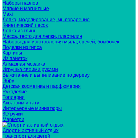
Наборы пазлов
Мягкие и магнитные
Maxi
Лепка, моделирование, мыловарение
Кинетический песок
Лепка из глины
Масса, тесто для лепки, пластилин
Наборы для изготовления мыла, свечей, бомбочек
Поделки из гипса
Картины
Из пайеток
Алмазная мозаика
Игрушка своими руками
Выжигание и выпиливание по дереву
Эбру
Детская косметика и парфюмерия
Рукоделие
Топиарии
Аквагрим и тату
Интерьерные миниатюры
3D ручки
Маркетри
Спорт и активный отдых
Транспорт для детей