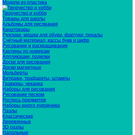
Модели из пластика
Творчество и хобби
Товары для школы
Альбомы для рисования
Канцтовары
Рюкзаки, мешки для обуви, фартуки, пеналы
Счётный материал, кассы букв и цифр
Рисование и раскрашивание
Картины по номерам
Аппликации, поделки
Доски для рисования
Доски магнитные
Мольберты
Витражи, трафареты, штампы
Гравюры, чеканка
Наборы для рисования
Рисование песком
Роспись предметов
Наборы юного художника
Пазлы
Классические
Деревянные
3D пазлы
Напольные