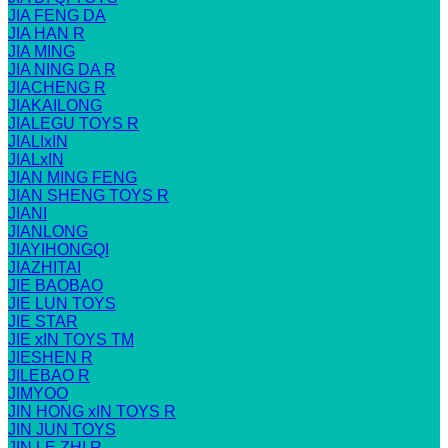
JIA FENG DA
JIA HAN R
JIA MING
JIA NING DA R
JIACHENG R
JIAKAILONG
JIALEGU TOYS R
JIALIxIN
JIALxIN
JIAN MING FENG
JIAN SHENG TOYS R
JIANI
JIANLONG
JIAYIHONGQI
JIAZHITAI
JIE BAOBAO
JIE LUN TOYS
JIE STAR
JIE xIN TOYS TM
JIESHEN R
JILEBAO R
JIMYOO
JIN HONG xIN TOYS R
JIN JUN TOYS
JIN LE ZHI R