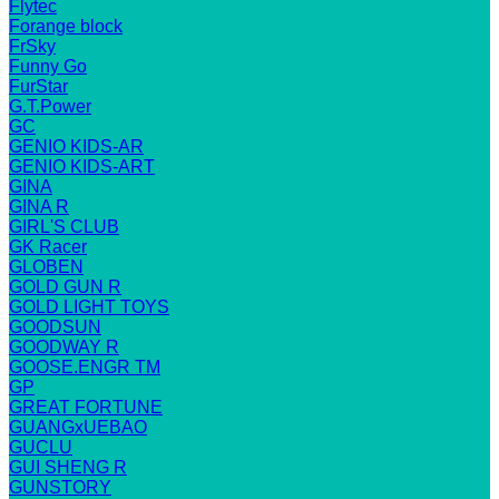
Flytec
Forange block
FrSky
Funny Go
FurStar
G.T.Power
GC
GENIO KIDS-AR
GENIO KIDS-ART
GINA
GINA R
GIRL'S CLUB
GK Racer
GLOBEN
GOLD GUN R
GOLD LIGHT TOYS
GOODSUN
GOODWAY R
GOOSE.ENGR TM
GP
GREAT FORTUNE
GUANGxUEBAO
GUCLU
GUI SHENG R
GUNSTORY