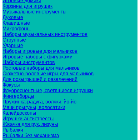
Игровые домики
Корзины для игрушек
Музыкальные инструменты
Духовые
Клавишные
Микрофоны
Наборы музыкальных инструментов
Струнные
Ударные
Наборы игровые для мальчиков
Игровые наборы с фигурками
Наборы инструментов
Ростовые наборы для мальчиков
Сюжетно-ролевые игры для мальчиков
Для розыгрышей и развлечений
Фокусы
Флуоресцентные, светящиеся игрушки
Фингерборды
Пружинка-радуга, волчки, йо-йо
Мячи прыгуны, волосатики
Калейдоскопы
Игрушки-антистрессы
Жвачка для рук, лизуны
Рыбалки
Рыбалки без механизма