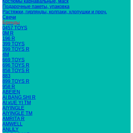
Костюмы карнавальные, маск
Подарочные пакеты, упаковка
Растяжки, гирлянды, колпаки, хлопушки и проч.
Свечи
Бренды
0457 TOYS
0M R
196 R
399 TOYS
399 TOYS R
4M
669 TOYS
696 TOYS R
858 TOYS R
883
899 TOYS R
958 R
ABEIEN
AI BANG SHI R
AI xUE YI TM
AIYINGLE
AIYINGLE TM
AMRITA R
AMWELL
ANLILY