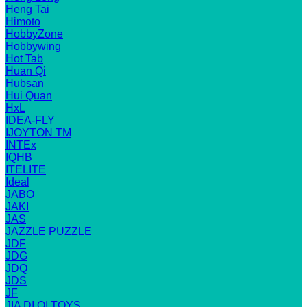
Heng Tai
Himoto
HobbyZone
Hobbywing
Hot Tab
Huan Qi
Hubsan
Hui Quan
HxL
IDEA-FLY
IJOYTON TM
INTEx
IQHB
ITELITE
Ideal
JABO
JAKI
JAS
JAZZLE PUZZLE
JDF
JDG
JDQ
JDS
JF
JIA DI QI TOYS