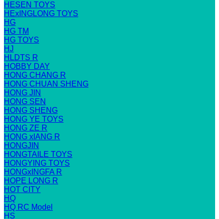
HESEN TOYS
HExINGLONG TOYS
HG
HG TM
HG TOYS
HJ
HLDTS R
HOBBY DAY
HONG CHANG R
HONG CHUAN SHENG
HONG JIN
HONG SEN
HONG SHENG
HONG YE TOYS
HONG ZE R
HONG xIANG R
HONGJIN
HONGTAILE TOYS
HONGYING TOYS
HONGxINGFA R
HOPE LONG R
HOT CITY
HQ
HQ RC Model
HS