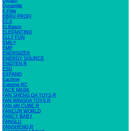
Dynam
Dynamite
E-Flite
EBRU PROFI
ECX
ELBasco
ELEFANTINO
ELLY FUN
EMILY
EMP
ENERGIZER
ENERGY SOURCE
ENGTEN R
ESD
EXPAND
Eachine
Extreme RC
FACE MASK
FAN SHENG DA TOYS R
FAN WINGDA TOYS R
FAN xIN CUBE R
FANCUN WORLD
FANCY BABY
FANGLU
FANSHENG R