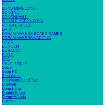
DOLU
DONG MING LONG
DONG YU
DONGHUAN R
DOUBLE HAPPY TOYS
DOUBLE SPEED
DR R
DREAM MAKERS-BOARD GAMES
DREAM MAKERS-VARIOUS
DSY R
DUMOON
DURACELL
DYD R
DYS
Da Shuang Jin
DeDe
Deep RC
Dino World
Dinosaurs'Island Toys
Dnoboer
Dong Bang
Double Eagle
Dream Woods
DuBro