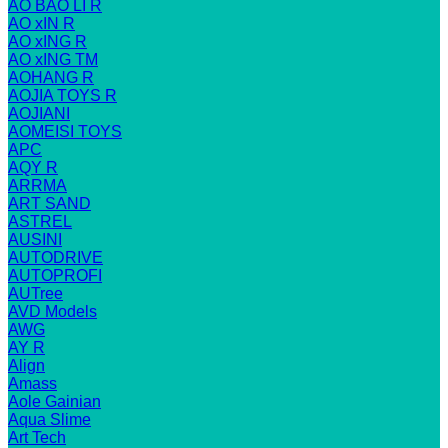
AO BAO LI R
AO xIN R
AO xING R
AO xING TM
AOHANG R
AOJIA TOYS R
AOJIANI
AOMEISI TOYS
APC
AQY R
ARRMA
ART SAND
ASTREL
AUSINI
AUTODRIVE
AUTOPROFI
AUTree
AVD Models
AWG
AY R
Align
Amass
Aole Gainian
Aqua Slime
Art Tech