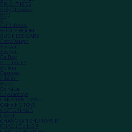
BRIGHT KIDS
BRight Power
BSQ
BTI
BUDI BASA
BUGGY BOOM
BUSINESS CARS
BabyDough
Babyard
Bastion
Be Boy
Be TrenDIY
Bellina
Bestway
Bibi-inn
Blade
Bo Ya Le
Boyuantoys
CANYUAN TOYS R
CANxING TOYS
CASTORLAND
CAYEE
CHANG QIN SHU TOYS R
CHAO LE xING R
CHAO xIONG TOYS