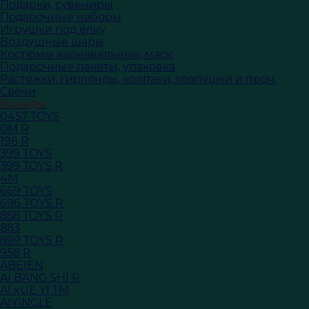
Подарки, сувениры
Подарочные наборы
Игрушки под ёлку
Воздушные шары
Костюмы карнавальные, маск
Подарочные пакеты, упаковка
Растяжки, гирлянды, колпаки, хлопушки и проч.
Свечи
Бренды
0457 TOYS
0M R
196 R
399 TOYS
399 TOYS R
4M
669 TOYS
696 TOYS R
858 TOYS R
883
899 TOYS R
958 R
ABEIEN
AI BANG SHI R
AI xUE YI TM
AIYINGLE