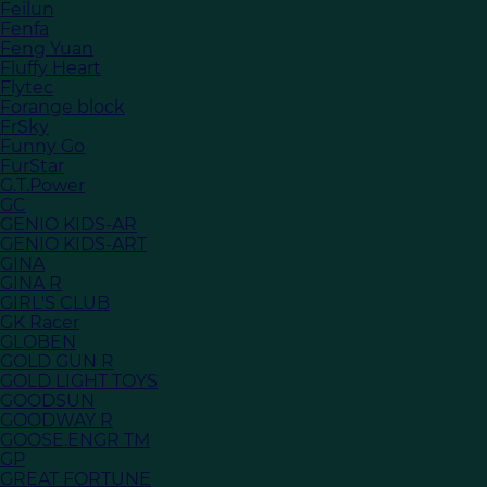
Feilun
Fenfa
Feng Yuan
Fluffy Heart
Flytec
Forange block
FrSky
Funny Go
FurStar
G.T.Power
GC
GENIO KIDS-AR
GENIO KIDS-ART
GINA
GINA R
GIRL'S CLUB
GK Racer
GLOBEN
GOLD GUN R
GOLD LIGHT TOYS
GOODSUN
GOODWAY R
GOOSE.ENGR TM
GP
GREAT FORTUNE