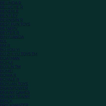
BELINDA R
BELUCHE R
BENERLE
BENTLEY
BERNISIN R
BEST FUN TOYS
BETAFPV
BEYTER R
BINYUANDA
BJL
BM R
BO YOU YI
BO ZHI YU TOYS TM
BOATMAN
BOHUI
BOJUN TM
BOMEI
BOWA R
BOYALE R
BOYUAN TOYS
BRAINPOWER
BRAINY GAMES
BRAINY TRAINY
BRICK
BRICKMASTER