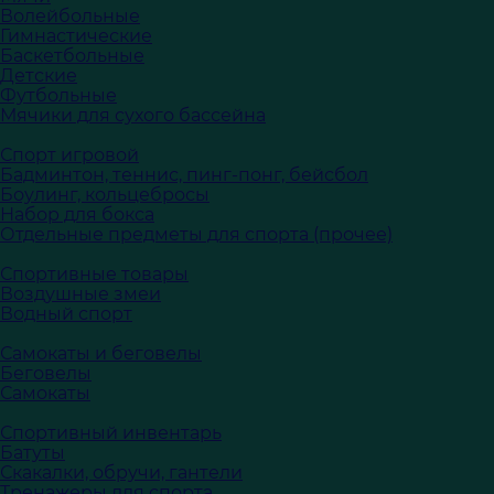
Волейбольные
Гимнастические
Баскетбольные
Детские
Футбольные
Мячики для сухого бассейна
Спорт игровой
Бадминтон, теннис, пинг-понг, бейсбол
Боулинг, кольцебросы
Набор для бокса
Отдельные предметы для спорта (прочее)
Спортивные товары
Воздушные змеи
Водный спорт
Самокаты и беговелы
Беговелы
Самокаты
Спортивный инвентарь
Батуты
Скакалки, обручи, гантели
Тренажеры для спорта