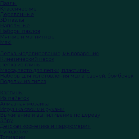
Пазлы
Классические
Деревянные
3D пазлы
Напольные
Наборы пазлов
Мягкие и магнитные
Maxi
Лепка, моделирование, мыловарение
Кинетический песок
Лепка из глины
Масса, тесто для лепки, пластилин
Наборы для изготовления мыла, свечей, бомбочек
Поделки из гипса
Картины
Из пайеток
Алмазная мозаика
Игрушка своими руками
Выжигание и выпиливание по дереву
Эбру
Детская косметика и парфюмерия
Рукоделие
Топиарии