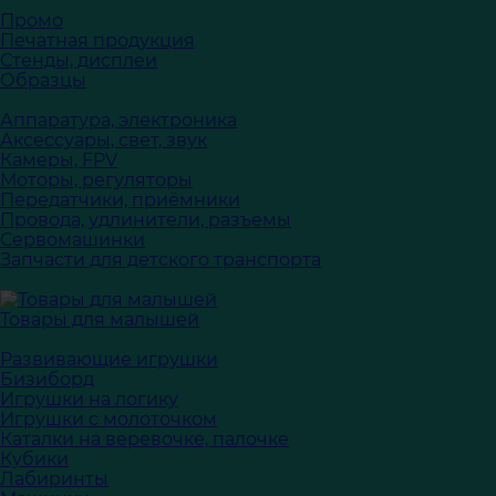
Промо
Печатная продукция
Стенды, дисплеи
Образцы
Аппаратура, электроника
Аксессуары, свет, звук
Камеры, FPV
Моторы, регуляторы
Передатчики, приёмники
Провода, удлинители, разъемы
Сервомашинки
Запчасти для детского транспорта
Товары для малышей
Развивающие игрушки
Бизиборд
Игрушки на логику
Игрушки с молоточком
Каталки на веревочке, палочке
Кубики
Лабиринты