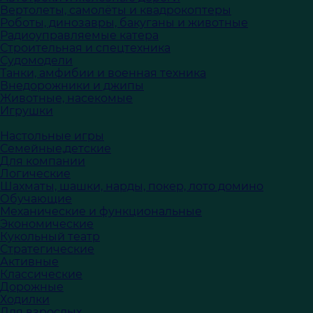
Вертолеты, самолёты и квадрокоптеры
Роботы, динозавры, бакуганы и животные
Радиоуправляемые катера
Строительная и спецтехника
Судомодели
Танки, амфибии и военная техника
Внедорожники и джипы
Животные, насекомые
Игрушки
Настольные игры
Семейные,детские
Для компании
Логические
Шахматы, шашки, нарды, покер, лото домино
Обучающие
Механические и функциональные
Экономические
Кукольный театр
Стратегические
Активные
Классические
Дорожные
Ходилки
Для взрослых