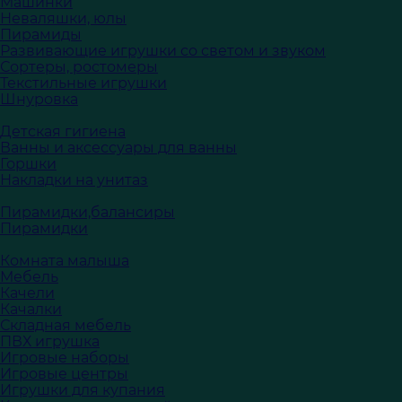
Машинки
Неваляшки, юлы
Пирамиды
Развивающие игрушки со светом и звуком
Сортеры, ростомеры
Текстильные игрушки
Шнуровка
Детская гигиена
Ванны и аксессуары для ванны
Горшки
Накладки на унитаз
Пирамидки,балансиры
Пирамидки
Комната малыша
Мебель
Качели
Качалки
Складная мебель
ПВХ игрушка
Игровые наборы
Игровые центры
Игрушки для купания