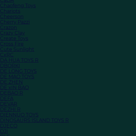
CaDA
Chaofeng Toys
Chariots
Cheerson
Cherry Pazzi
Crazon
Crazy Clay
Create Toys
Cross Fire
Cute Sunlight
CxRC
DA HUA TOYS R
DBORKI
DE LONG TOYS
DE MAO TOYS
DE ZHEN
DE xIN BAO
DEBAO R
DEFA
DEVAR
DEZHI R
DIENNUO TOYS
DINOSAURS ISLAND TOYS R
DJECO
DJI