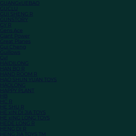
GUANGxUEBAO
GUCLU
GUI SHENG R
GUNSTORY
GY R
Gens Ace
Giant Power
Great Planes
Gui Cheng
Guillows
Gvl
HAIDILONG
HAN BO R
HAND ROOM R
HAO SHUN YUAN TOYS
HAOLONG
HAPPY PLANT
HB
HC R
HE SHU R
HE xIN DI JIA TOYS
HE xING LONG TOYS
HEDE LONG R
HENG DI R
HENG JIA TOYS TM