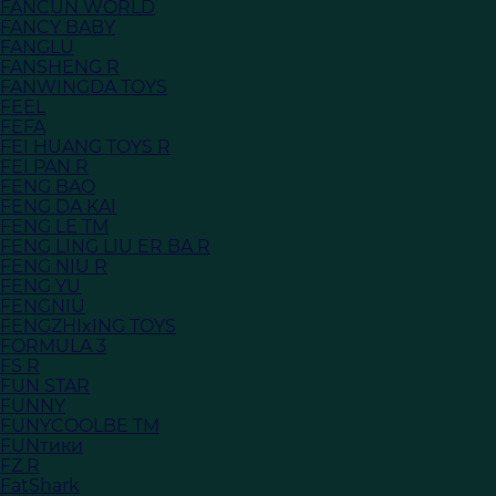
FANCUN WORLD
FANCY BABY
FANGLU
FANSHENG R
FANWINGDA TOYS
FEEL
FEFA
FEI HUANG TOYS R
FEI PAN R
FENG BAO
FENG DA KAI
FENG LE TM
FENG LING LIU ER BA R
FENG NIU R
FENG YU
FENGNIU
FENGZHIxING TOYS
FORMULA 3
FS R
FUN STAR
FUNNY
FUNYCOOLBE TM
FUNтики
FZ R
FatShark