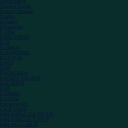
Dong Bang
Double Eagle
Dream Woods
DuBro
Dynam
Dynamite
E-Flite
EBRU PROFI
ECX
ELBasco
ELEFANTINO
ELLY FUN
EMILY
EMP
ENERGIZER
ENERGY SOURCE
ENGTEN R
ESD
EXPAND
Eachine
Extreme RC
FACE MASK
FAN SHENG DA TOYS R
FAN WINGDA TOYS R
FAN xIN CUBE R