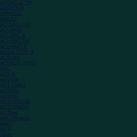
AIYINGLE TM
AMRITA R
AMWELL
ANLILY
AO BAO LI R
AO xIN R
AO xING R
AO xING TM
AOHANG R
AOJIA TOYS R
AOJIANI
AOMEISI TOYS
APC
AQY R
ARRMA
ART SAND
ASTREL
AUSINI
AUTODRIVE
AUTOPROFI
AUTree
AVD Models
AWG
AY R
Align