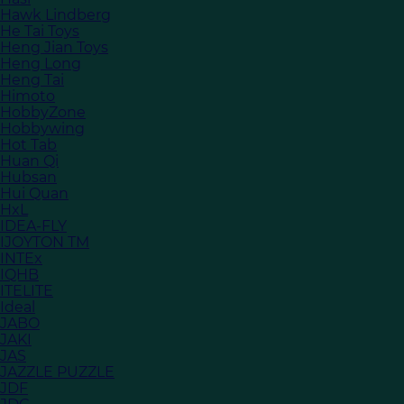
Hawk Lindberg
He Tai Toys
Heng Jian Toys
Heng Long
Heng Tai
Himoto
HobbyZone
Hobbywing
Hot Tab
Huan Qi
Hubsan
Hui Quan
HxL
IDEA-FLY
IJOYTON TM
INTEx
IQHB
ITELITE
Ideal
JABO
JAKI
JAS
JAZZLE PUZZLE
JDF