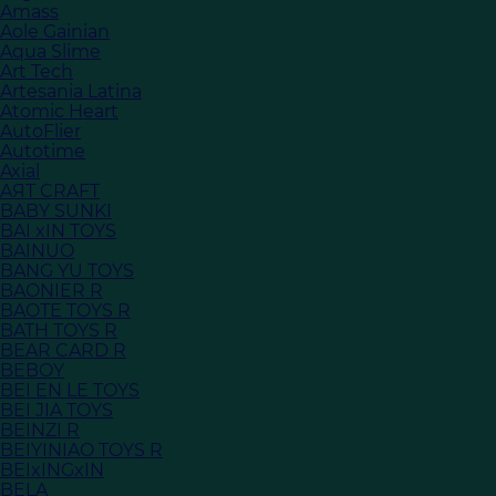
Amass
Aole Gainian
Aqua Slime
Art Tech
Artesania Latina
Atomic Heart
AutoFlier
Autotime
Axial
AЯT CRAFT
BABY SUNKI
BAI xIN TOYS
BAINUO
BANG YU TOYS
BAONIER R
BAOTE TOYS R
BATH TOYS R
BEAR CARD R
BEBOY
BEI EN LE TOYS
BEI JIA TOYS
BEINZI R
BEIYINIAO TOYS R
BEIxINGxIN
BELA