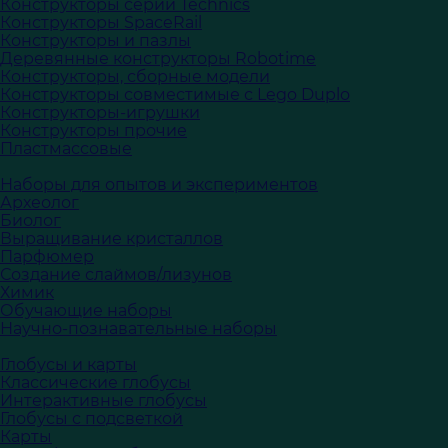
Конструкторы серии Technics
Конструкторы SpaceRail
Конструкторы и пазлы
Деревянные конструкторы Robotime
Конструкторы, сборные модели
Конструкторы совместимые с Lego Duplo
Конструкторы-игрушки
Конструкторы прочие
Пластмассовые
Наборы для опытов и экспериментов
Археолог
Биолог
Выращивание кристаллов
Парфюмер
Создание слаймов/лизунов
Химик
Обучающие наборы
Научно-познавательные наборы
Глобусы и карты
Классические глобусы
Интерактивные глобусы
Глобусы с подсветкой
Карты