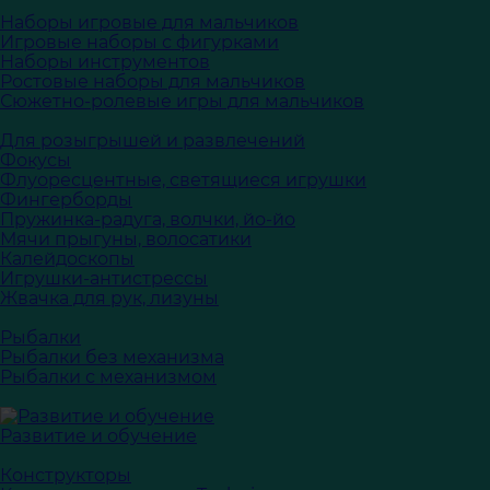
Наборы игровые для мальчиков
Игровые наборы с фигурками
Наборы инструментов
Ростовые наборы для мальчиков
Сюжетно-ролевые игры для мальчиков
Для розыгрышей и развлечений
Фокусы
Флуоресцентные, светящиеся игрушки
Фингерборды
Пружинка-радуга, волчки, йо-йо
Мячи прыгуны, волосатики
Калейдоскопы
Игрушки-антистрессы
Жвачка для рук, лизуны
Рыбалки
Рыбалки без механизма
Рыбалки с механизмом
Развитие и обучение
Конструкторы