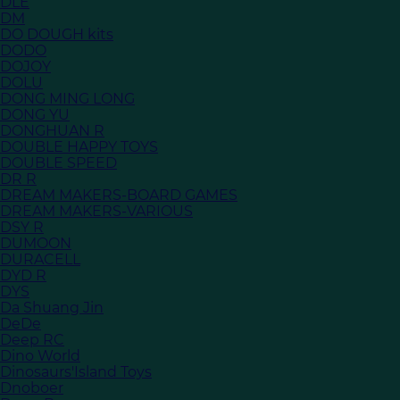
DLE
DM
DO DOUGH kits
DODO
DOJOY
DOLU
DONG MING LONG
DONG YU
DONGHUAN R
DOUBLE HAPPY TOYS
DOUBLE SPEED
DR R
DREAM MAKERS-BOARD GAMES
DREAM MAKERS-VARIOUS
DSY R
DUMOON
DURACELL
DYD R
DYS
Da Shuang Jin
DeDe
Deep RC
Dino World
Dinosaurs'Island Toys
Dnoboer