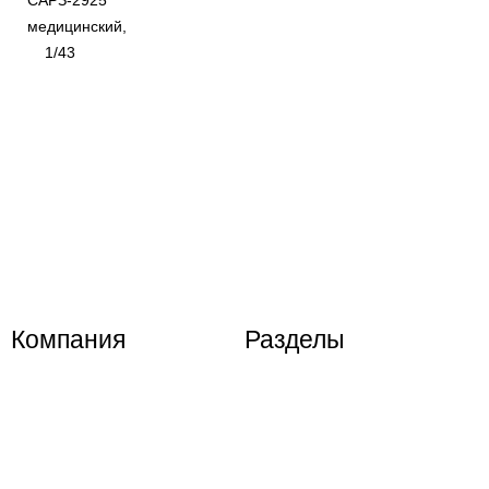
Компания
Разделы
Контактная информация
Акции и скидки
Условия доставки
Новости компании
Способы оплаты
Информационные статьи
Возврат и обмен
Политика