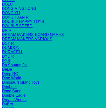
DOLU
DONG MING LONG
DONG YU
DONGHUAN R
DOUBLE HAPPY TOYS
DOUBLE SPEED
DR R
DREAM MAKERS-BOARD GAMES
DREAM MAKERS-VARIOUS
DSY R
DUMOON
DURACELL
DYD R
DYS
Da Shuang Jin
DeDe
Deep RC
Dino World
Dinosaurs'Island Toys
Dnoboer
Dong Bang
Double Eagle
Dream Woods
DuBro