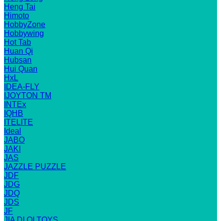
Heng Tai
Himoto
HobbyZone
Hobbywing
Hot Tab
Huan Qi
Hubsan
Hui Quan
HxL
IDEA-FLY
IJOYTON TM
INTEx
IQHB
ITELITE
Ideal
JABO
JAKI
JAS
JAZZLE PUZZLE
JDF
JDG
JDQ
JDS
JF
JIA DI QI TOYS