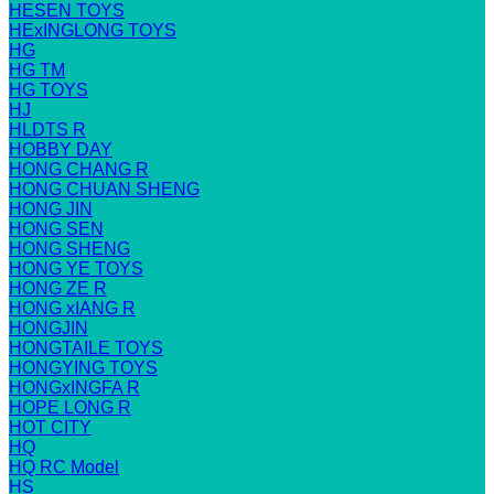
HESEN TOYS
HExINGLONG TOYS
HG
HG TM
HG TOYS
HJ
HLDTS R
HOBBY DAY
HONG CHANG R
HONG CHUAN SHENG
HONG JIN
HONG SEN
HONG SHENG
HONG YE TOYS
HONG ZE R
HONG xIANG R
HONGJIN
HONGTAILE TOYS
HONGYING TOYS
HONGxINGFA R
HOPE LONG R
HOT CITY
HQ
HQ RC Model
HS