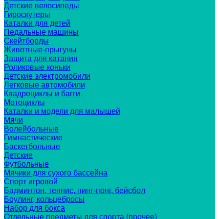
Детские велосипеды
Гироскутеры
Каталки для детей
Педальные машины
Скейтборды
Животные-прыгуны
Защита для катания
Роликовые коньки
Детские электромобили
Легковые автомобили
Квадроциклы и багги
Мотоциклы
Каталки и модели для малышей
Мячи
Волейбольные
Гимнастические
Баскетбольные
Детские
Футбольные
Мячики для сухого бассейна
Спорт игровой
Бадминтон, теннис, пинг-понг, бейсбол
Боулинг, кольцебросы
Набор для бокса
Отдельные предметы для спорта (прочее)