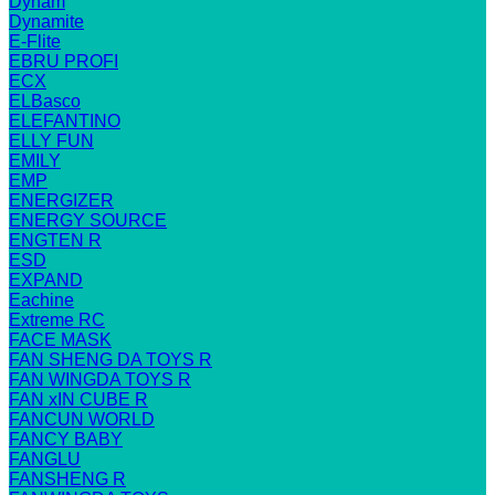
Dynam
Dynamite
E-Flite
EBRU PROFI
ECX
ELBasco
ELEFANTINO
ELLY FUN
EMILY
EMP
ENERGIZER
ENERGY SOURCE
ENGTEN R
ESD
EXPAND
Eachine
Extreme RC
FACE MASK
FAN SHENG DA TOYS R
FAN WINGDA TOYS R
FAN xIN CUBE R
FANCUN WORLD
FANCY BABY
FANGLU
FANSHENG R