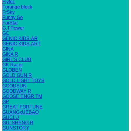
Flytec
Forange block
FrSky
Funny Go
FurStar
G.T.Power
GC
GENIO KIDS-AR
GENIO KIDS-ART
GINA
GINA R
GIRL'S CLUB
GK Racer
GLOBEN
GOLD GUN R
GOLD LIGHT TOYS
GOODSUN
GOODWAY R
GOOSE.ENGR TM
GP
GREAT FORTUNE
GUANGxUEBAO
GUCLU
GUI SHENG R
GUNSTORY