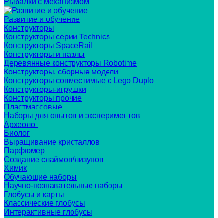
Рыбалки с механизмом
Развитие и обучение
Конструкторы
Конструкторы серии Technics
Конструкторы SpaceRail
Конструкторы и пазлы
Деревянные конструкторы Robotime
Конструкторы, сборные модели
Конструкторы совместимые с Lego Duplo
Конструкторы-игрушки
Конструкторы прочие
Пластмассовые
Наборы для опытов и экспериментов
Археолог
Биолог
Выращивание кристаллов
Парфюмер
Создание слаймов/лизунов
Химик
Обучающие наборы
Научно-познавательные наборы
Глобусы и карты
Классические глобусы
Интерактивные глобусы