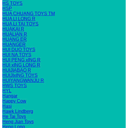
HS TOYS
HSP
HUA CHUANG TOYS TM
HUA LI LONG R
HUA LI TAI TOYS
HUAKAI R
HUALIAN R
HUANG ER
HUANGER
HUI DUO TOYS
HUI NA TOYS
HUI PENG xING R
HUI xING LONG R
HUIJIABAO R
HUIJIxING TOYS
HUIYANGWANJU R
HWS TOYS
HYL
Hangar
Happy Cow
Hasi
Hawk Lindberg
He Tai Toys
Heng Jian Toys
Heng Long