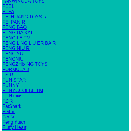
FANWINGDA TOYS
FEEL
FEFA
FEI HUANG TOYS R
FEI PAN R
FENG BAO
FENG DA KAI
FENG LE TM
FENG LING LIU ER BA R
FENG NIU R
FENG YU
FENGNIU
FENGZHIxING TOYS
FORMULA 3
FS R
FUN STAR
FUNNY
FUNYCOOLBE TM
FUNтики
FZ R
FatShark
Feilun
Fenfa
Feng Yuan
Fluffy Heart