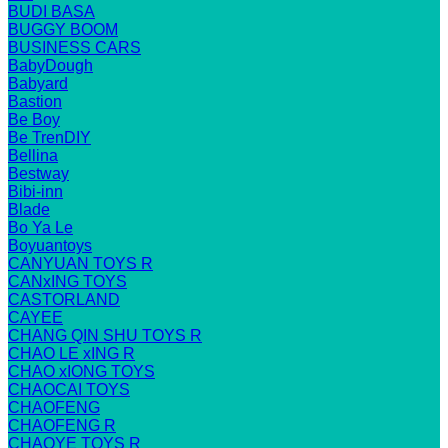
BUDI BASA
BUGGY BOOM
BUSINESS CARS
BabyDough
Babyard
Bastion
Be Boy
Be TrenDIY
Bellina
Bestway
Bibi-inn
Blade
Bo Ya Le
Boyuantoys
CANYUAN TOYS R
CANxING TOYS
CASTORLAND
CAYEE
CHANG QIN SHU TOYS R
CHAO LE xING R
CHAO xIONG TOYS
CHAOCAI TOYS
CHAOFENG
CHAOFENG R
CHAOYE TOYS R