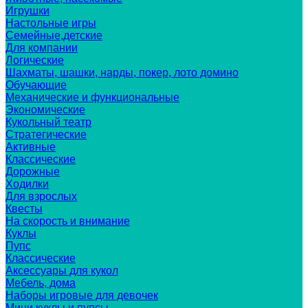
Игрушки
Настольные игры
Семейные,детские
Для компании
Логические
Шахматы, шашки, нарды, покер, лото домино
Обучающие
Механические и функциональные
Экономические
Кукольный театр
Стратегические
Активные
Классические
Дорожные
Ходилки
Для взрослых
Квесты
На скорость и внимание
Куклы
Пупс
Классические
Аксессуары для кукол
Мебель, дома
Наборы игровые для девочек
Мини куклы и пупсы