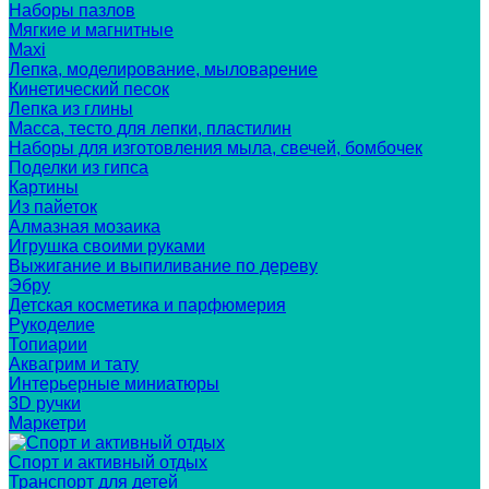
Наборы пазлов
Мягкие и магнитные
Maxi
Лепка, моделирование, мыловарение
Кинетический песок
Лепка из глины
Масса, тесто для лепки, пластилин
Наборы для изготовления мыла, свечей, бомбочек
Поделки из гипса
Картины
Из пайеток
Алмазная мозаика
Игрушка своими руками
Выжигание и выпиливание по дереву
Эбру
Детская косметика и парфюмерия
Рукоделие
Топиарии
Аквагрим и тату
Интерьерные миниатюры
3D ручки
Маркетри
Спорт и активный отдых
Транспорт для детей