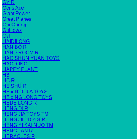
GY R
Gens Ace
Giant Power
Great Planes
Gui Cheng
Guillows
Gvl
HAIDILONG
HAN BO R
HAND ROOM R
HAO SHUN YUAN TOYS
HAOLONG
HAPPY PLANT
HB
HC R
HE SHU R
HE xIN DI JIA TOYS
HE xING LONG TOYS
HEDE LONG R
HENG DI R
HENG JIA TOYS TM
HENG JIE TOYS R
HENG YI KAI NUO TM
HENGJIAN R
HERACLES R