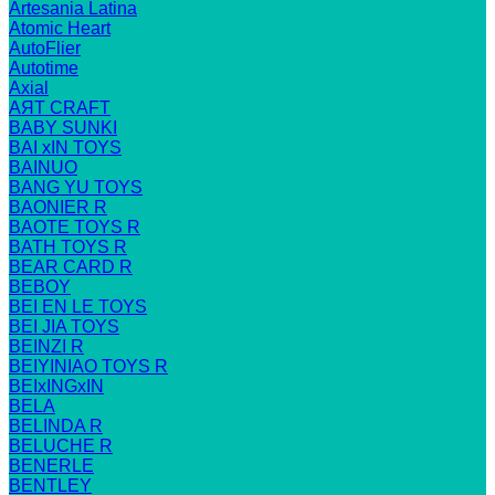
Artesania Latina
Atomic Heart
AutoFlier
Autotime
Axial
AЯT CRAFT
BABY SUNKI
BAI xIN TOYS
BAINUO
BANG YU TOYS
BAONIER R
BAOTE TOYS R
BATH TOYS R
BEAR CARD R
BEBOY
BEI EN LE TOYS
BEI JIA TOYS
BEINZI R
BEIYINIAO TOYS R
BEIxINGxIN
BELA
BELINDA R
BELUCHE R
BENERLE
BENTLEY