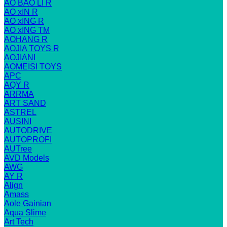
AO BAO LI R
AO xIN R
AO xING R
AO xING TM
AOHANG R
AOJIA TOYS R
AOJIANI
AOMEISI TOYS
APC
AQY R
ARRMA
ART SAND
ASTREL
AUSINI
AUTODRIVE
AUTOPROFI
AUTree
AVD Models
AWG
AY R
Align
Amass
Aole Gainian
Aqua Slime
Art Tech