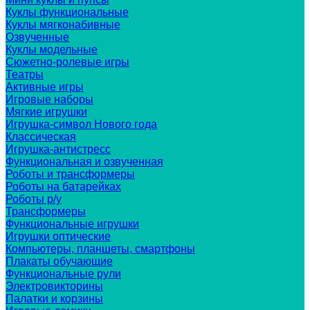
Куклы функциональные
Куклы мягконабивные
Озвученные
Куклы модельные
Сюжетно-ролевые игры
Театры
Активные игры
Игровые наборы
Мягкие игрушки
Игрушка-символ Нового года
Классическая
Игрушка-антистресс
Функциональная и озвученная
Роботы и трансформеры
Роботы на батарейках
Роботы р/у
Трансформеры
Функциональные игрушки
Игрушки оптические
Компьютеры, планшеты, смартфоны
Плакаты обучающие
Функциональные рули
Электровикторины
Палатки и корзины