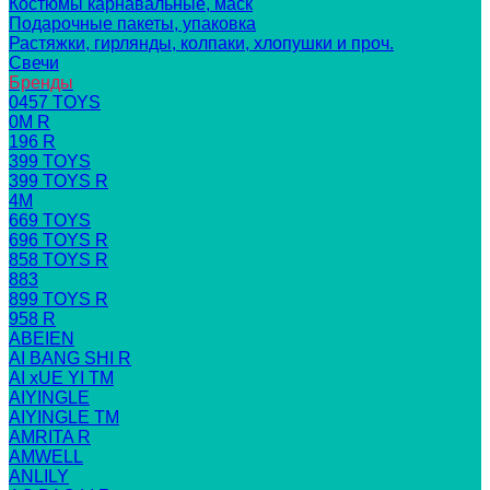
Костюмы карнавальные, маск
Подарочные пакеты, упаковка
Растяжки, гирлянды, колпаки, хлопушки и проч.
Свечи
Бренды
0457 TOYS
0M R
196 R
399 TOYS
399 TOYS R
4M
669 TOYS
696 TOYS R
858 TOYS R
883
899 TOYS R
958 R
ABEIEN
AI BANG SHI R
AI xUE YI TM
AIYINGLE
AIYINGLE TM
AMRITA R
AMWELL
ANLILY