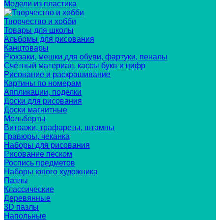
Модели из пластика
Творчество и хобби
Товары для школы
Альбомы для рисования
Канцтовары
Рюкзаки, мешки для обуви, фартуки, пеналы
Счётный материал, кассы букв и цифр
Рисование и раскрашивание
Картины по номерам
Аппликации, поделки
Доски для рисования
Доски магнитные
Мольберты
Витражи, трафареты, штампы
Гравюры, чеканка
Наборы для рисования
Рисование песком
Роспись предметов
Наборы юного художника
Пазлы
Классические
Деревянные
3D пазлы
Напольные