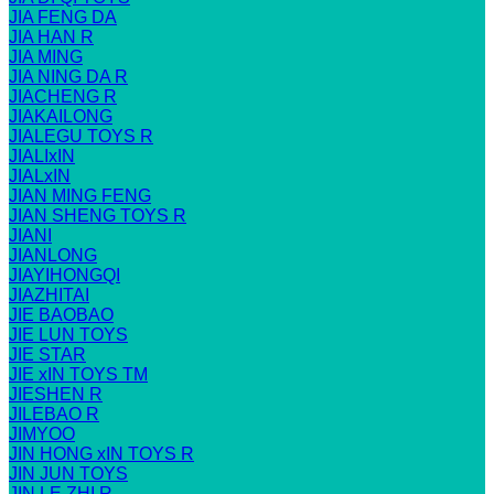
JIA FENG DA
JIA HAN R
JIA MING
JIA NING DA R
JIACHENG R
JIAKAILONG
JIALEGU TOYS R
JIALIxIN
JIALxIN
JIAN MING FENG
JIAN SHENG TOYS R
JIANI
JIANLONG
JIAYIHONGQI
JIAZHITAI
JIE BAOBAO
JIE LUN TOYS
JIE STAR
JIE xIN TOYS TM
JIESHEN R
JILEBAO R
JIMYOO
JIN HONG xIN TOYS R
JIN JUN TOYS
JIN LE ZHI R