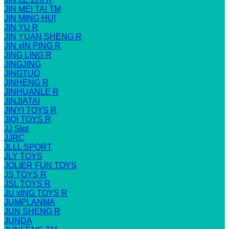
JIN MEI TAI TM
JIN MING HUI
JIN YU R
JIN YUAN SHENG R
JIN xIN PING R
JING LING R
JINGJING
JINGTUO
JINHENG R
JINHUANLE R
JINJIATAI
JINYI TOYS R
JIQI TOYS R
JJ Slot
JJRC
JLLL SPORT
JLY TOYS
JOLIER FUN TOYS
JS TOYS R
JSL TOYS R
JU xING TOYS R
JUMPLANMA
JUN SHENG R
JUNDA