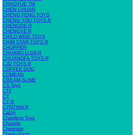
CHAOYUE TM
CHEN CHUAN
CHENG FENG TOYS
CHENG YOU TOYS R
CHENGDE R
CHENGYE R
CHILD WISE TOYS
CHIM STAR TOYS R
CHOPPER
CHUANG LI DA R
CHUANGFA TOYS R
CJD TOYS R
COFFEE DOG
COMEAN
CREAM-SLIME
CS Toys
CTF
CY
CY R
CYNTHIA R
CaDA
Chaofeng Toys
Chariots
Cheerson
Cherry Pazzi