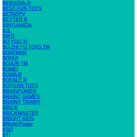
BERNISIN R
BEST FUN TOYS
BETAFPV
BEYTER R
BINYUANDA
BJL
BM R
BO YOU YI
BO ZHI YU TOYS TM
BOATMAN
BOHUI
BOJUN TM
BOMEI
BOWA R
BOYALE R
BOYUAN TOYS
BRAINPOWER
BRAINY GAMES
BRAINY TRAINY
BRICK
BRICKMASTER
BRIGHT KIDS
BRight Power
BSQ
BTI