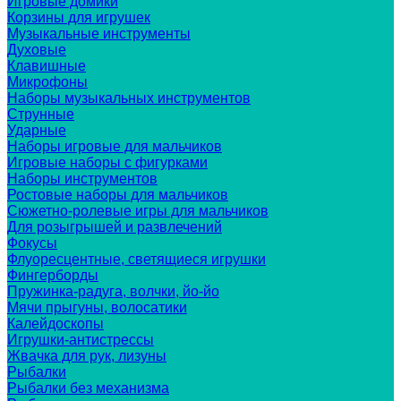
Игровые домики
Корзины для игрушек
Музыкальные инструменты
Духовые
Клавишные
Микрофоны
Наборы музыкальных инструментов
Струнные
Ударные
Наборы игровые для мальчиков
Игровые наборы с фигурками
Наборы инструментов
Ростовые наборы для мальчиков
Сюжетно-ролевые игры для мальчиков
Для розыгрышей и развлечений
Фокусы
Флуоресцентные, светящиеся игрушки
Фингерборды
Пружинка-радуга, волчки, йо-йо
Мячи прыгуны, волосатики
Калейдоскопы
Игрушки-антистрессы
Жвачка для рук, лизуны
Рыбалки
Рыбалки без механизма