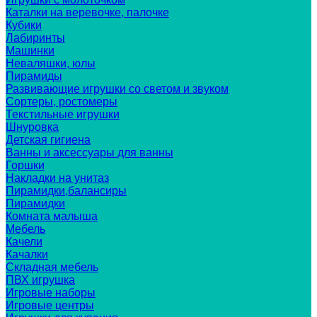
Каталки на веревочке, палочке
Кубики
Лабиринты
Машинки
Неваляшки, юлы
Пирамиды
Развивающие игрушки со светом и звуком
Сортеры, ростомеры
Текстильные игрушки
Шнуровка
Детская гигиена
Ванны и аксессуары для ванны
Горшки
Накладки на унитаз
Пирамидки,балансиры
Пирамидки
Комната малыша
Мебель
Качели
Качалки
Складная мебель
ПВХ игрушка
Игровые наборы
Игровые центры