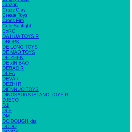
Crazon
Crazy Clay
Create Toys
Cross Fire
Cute Sunlight
CxRC
DA HUA TOYS R
DBORKI
DE LONG TOYS
DE MAO TOYS
DE ZHEN
DE xIN BAO
DEBAO R
DEFA
DEVAR
DEZHI R
DIENNUO TOYS
DINOSAURS ISLAND TOYS R
DJECO
DJI
DLE
DM
DO DOUGH kits
DODO
DOJOY