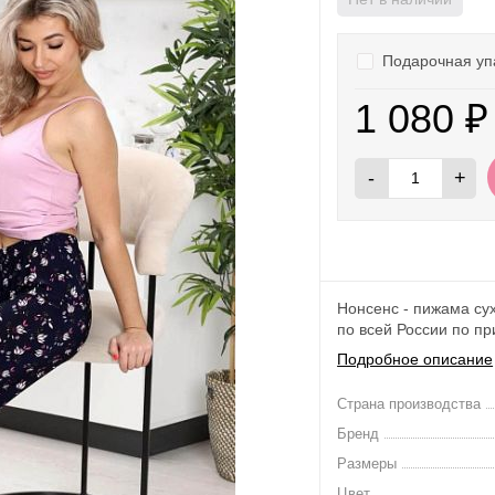
Подарочная уп
1 080
₽
-
+
Нонсенс - пижама су
по всей России по при
Подробное описание
Страна производства
Бренд
Размеры
Цвет