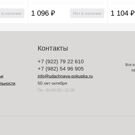
1 096
₽
1 104
₽
 в наличии
Нет в наличии
Контакты
+7 (922) 79 22 610
Вся и
+7 (982) 54 96 905
о
ьи
info@udachnaya-pokupka.ru
льности
50 лет октября
Пн—Вс09:00—22:00