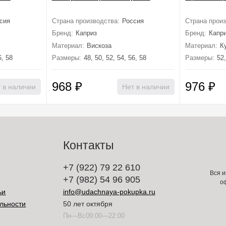
сия
Страна производства:
Россия
Страна произ
Бренд:
Каприз
Бренд:
Капр
Материал:
Вискоза
Материал:
К
6, 58
Размеры:
48, 50, 52, 54, 56, 58
Размеры:
52,
968
₽
976
₽
 в наличии
Нет в наличии
Контакты
+7 (922) 79 22 610
Вся и
+7 (982) 54 96 905
о
ьи
info@udachnaya-pokupka.ru
льности
50 лет октября
Пн—Вс09:00—22:00