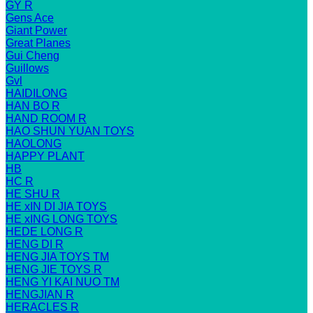
GY R
Gens Ace
Giant Power
Great Planes
Gui Cheng
Guillows
Gvl
HAIDILONG
HAN BO R
HAND ROOM R
HAO SHUN YUAN TOYS
HAOLONG
HAPPY PLANT
HB
HC R
HE SHU R
HE xIN DI JIA TOYS
HE xING LONG TOYS
HEDE LONG R
HENG DI R
HENG JIA TOYS TM
HENG JIE TOYS R
HENG YI KAI NUO TM
HENGJIAN R
HERACLES R