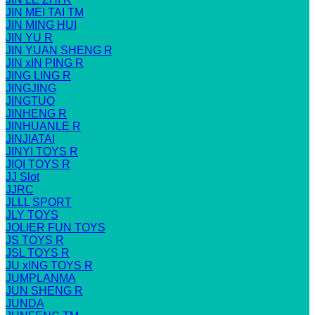
JIN MEI TAI TM
JIN MING HUI
JIN YU R
JIN YUAN SHENG R
JIN xIN PING R
JING LING R
JINGJING
JINGTUO
JINHENG R
JINHUANLE R
JINJIATAI
JINYI TOYS R
JIQI TOYS R
JJ Slot
JJRC
JLLL SPORT
JLY TOYS
JOLIER FUN TOYS
JS TOYS R
JSL TOYS R
JU xING TOYS R
JUMPLANMA
JUN SHENG R
JUNDA