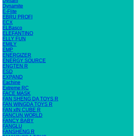
Dynam
Dynamite
E-Flite
EBRU PROFI
ECX
ELBasco
ELEFANTINO
ELLY FUN
EMILY
EMP
ENERGIZER
ENERGY SOURCE
ENGTEN R
ESD
EXPAND
Eachine
Extreme RC
FACE MASK
FAN SHENG DA TOYS R
FAN WINGDA TOYS R
FAN xIN CUBE R
FANCUN WORLD
FANCY BABY
FANGLU
FANSHENG R