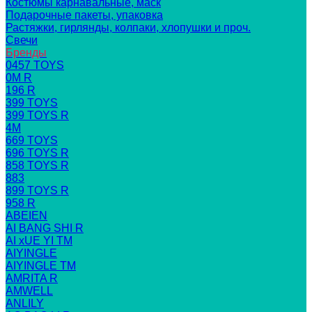
Костюмы карнавальные, маск
Подарочные пакеты, упаковка
Растяжки, гирлянды, колпаки, хлопушки и проч.
Свечи
Бренды
0457 TOYS
0M R
196 R
399 TOYS
399 TOYS R
4M
669 TOYS
696 TOYS R
858 TOYS R
883
899 TOYS R
958 R
ABEIEN
AI BANG SHI R
AI xUE YI TM
AIYINGLE
AIYINGLE TM
AMRITA R
AMWELL
ANLILY