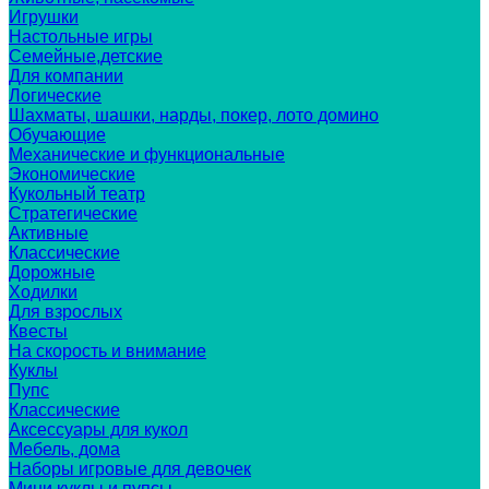
Игрушки
Настольные игры
Семейные,детские
Для компании
Логические
Шахматы, шашки, нарды, покер, лото домино
Обучающие
Механические и функциональные
Экономические
Кукольный театр
Стратегические
Активные
Классические
Дорожные
Ходилки
Для взрослых
Квесты
На скорость и внимание
Куклы
Пупс
Классические
Аксессуары для кукол
Мебель, дома
Наборы игровые для девочек
Мини куклы и пупсы