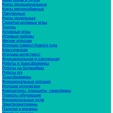
Куклы функциональные
Куклы мягконабивные
Озвученные
Куклы модельные
Сюжетно-ролевые игры
Театры
Активные игры
Игровые наборы
Мягкие игрушки
Игрушка-символ Нового года
Классическая
Игрушка-антистресс
Функциональная и озвученная
Роботы и трансформеры
Роботы на батарейках
Роботы р/у
Трансформеры
Функциональные игрушки
Игрушки оптические
Компьютеры, планшеты, смартфоны
Плакаты обучающие
Функциональные рули
Электровикторины
Палатки и корзины