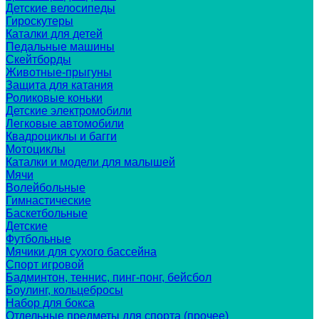
Детские велосипеды
Гироскутеры
Каталки для детей
Педальные машины
Скейтборды
Животные-прыгуны
Защита для катания
Роликовые коньки
Детские электромобили
Легковые автомобили
Квадроциклы и багги
Мотоциклы
Каталки и модели для малышей
Мячи
Волейбольные
Гимнастические
Баскетбольные
Детские
Футбольные
Мячики для сухого бассейна
Спорт игровой
Бадминтон, теннис, пинг-понг, бейсбол
Боулинг, кольцебросы
Набор для бокса
Отдельные предметы для спорта (прочее)