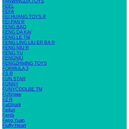
FANWINGDA TOYS
FEEL
FEFA
FEI HUANG TOYS R
FEI PAN R
FENG BAO
FENG DA KAI
FENG LE TM
FENG LING LIU ER BA R
FENG NIU R
FENG YU
FENGNIU
FENGZHIxING TOYS
FORMULA 3
FS R
FUN STAR
FUNNY
FUNYCOOLBE TM
FUNтики
FZ R
FatShark
Feilun
Fenfa
Feng Yuan
Fluffy Heart