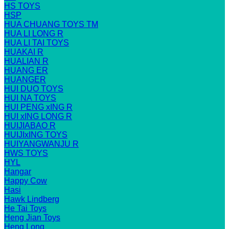
HS TOYS
HSP
HUA CHUANG TOYS TM
HUA LI LONG R
HUA LI TAI TOYS
HUAKAI R
HUALIAN R
HUANG ER
HUANGER
HUI DUO TOYS
HUI NA TOYS
HUI PENG xING R
HUI xING LONG R
HUIJIABAO R
HUIJIxING TOYS
HUIYANGWANJU R
HWS TOYS
HYL
Hangar
Happy Cow
Hasi
Hawk Lindberg
He Tai Toys
Heng Jian Toys
Heng Long