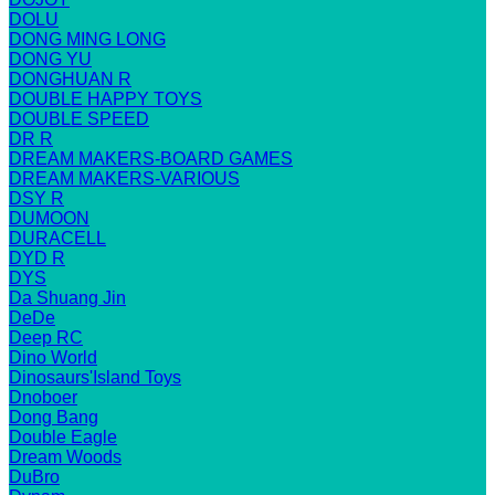
DOLU
DONG MING LONG
DONG YU
DONGHUAN R
DOUBLE HAPPY TOYS
DOUBLE SPEED
DR R
DREAM MAKERS-BOARD GAMES
DREAM MAKERS-VARIOUS
DSY R
DUMOON
DURACELL
DYD R
DYS
Da Shuang Jin
DeDe
Deep RC
Dino World
Dinosaurs'Island Toys
Dnoboer
Dong Bang
Double Eagle
Dream Woods
DuBro