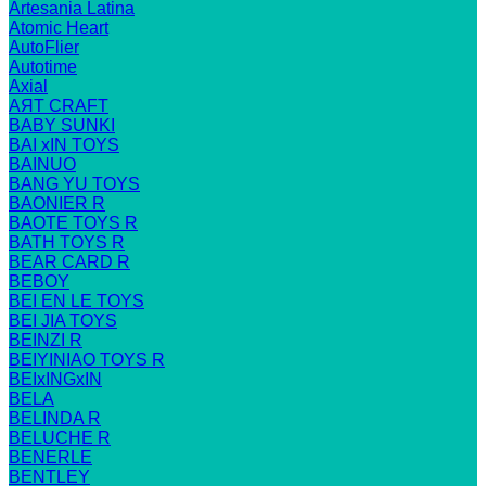
Artesania Latina
Atomic Heart
AutoFlier
Autotime
Axial
AЯT CRAFT
BABY SUNKI
BAI xIN TOYS
BAINUO
BANG YU TOYS
BAONIER R
BAOTE TOYS R
BATH TOYS R
BEAR CARD R
BEBOY
BEI EN LE TOYS
BEI JIA TOYS
BEINZI R
BEIYINIAO TOYS R
BEIxINGxIN
BELA
BELINDA R
BELUCHE R
BENERLE
BENTLEY