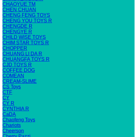
CHAOYUE TM
CHEN CHUAN
CHENG FENG TOYS
CHENG YOU TOYS R
CHENGDE R
CHENGYE R
CHILD WISE TOYS
CHIM STAR TOYS R
CHOPPER
CHUANG LI DA R
CHUANGFA TOYS R
CJD TOYS R
COFFEE DOG
COMEAN
CREAM-SLIME
CS Toys
CTF
CY
CY R
CYNTHIA R
CaDA
Chaofeng Toys
Chariots
Cheerson
Cherry Pazzi