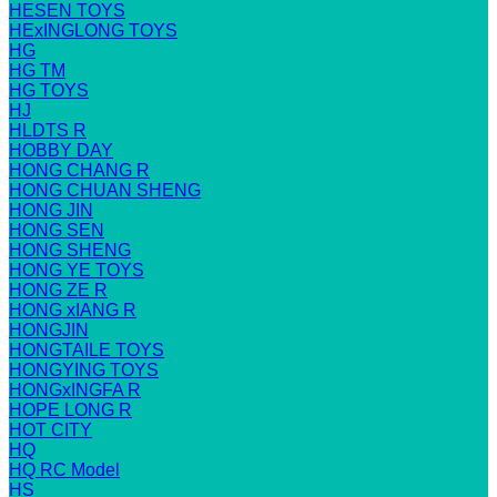
HESEN TOYS
HExINGLONG TOYS
HG
HG TM
HG TOYS
HJ
HLDTS R
HOBBY DAY
HONG CHANG R
HONG CHUAN SHENG
HONG JIN
HONG SEN
HONG SHENG
HONG YE TOYS
HONG ZE R
HONG xIANG R
HONGJIN
HONGTAILE TOYS
HONGYING TOYS
HONGxINGFA R
HOPE LONG R
HOT CITY
HQ
HQ RC Model
HS