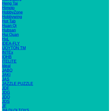
Heng Tai
Himoto
HobbyZone
Hobbywing
Hot Tab
Huan Qi
Hubsan
Hui Quan
HxL
IDEA-FLY
IJOYTON TM
INTEx
IQHB
ITELITE
Ideal
JABO
JAKI
JAS
JAZZLE PUZZLE
JDF
JDG
JDQ
JDS
JF
JIA DI QI TOYS