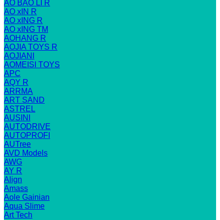
AO BAO LI R
AO xIN R
AO xING R
AO xING TM
AOHANG R
AOJIA TOYS R
AOJIANI
AOMEISI TOYS
APC
AQY R
ARRMA
ART SAND
ASTREL
AUSINI
AUTODRIVE
AUTOPROFI
AUTree
AVD Models
AWG
AY R
Align
Amass
Aole Gainian
Aqua Slime
Art Tech