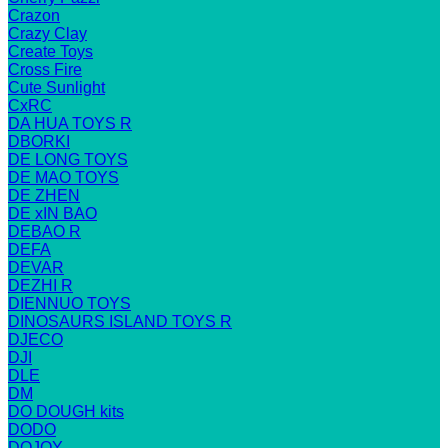
Crazon
Crazy Clay
Create Toys
Cross Fire
Cute Sunlight
CxRC
DA HUA TOYS R
DBORKI
DE LONG TOYS
DE MAO TOYS
DE ZHEN
DE xIN BAO
DEBAO R
DEFA
DEVAR
DEZHI R
DIENNUO TOYS
DINOSAURS ISLAND TOYS R
DJECO
DJI
DLE
DM
DO DOUGH kits
DODO
DOJOY