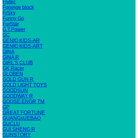
Flytec
Forange block
FrSky
Funny Go
FurStar
G.T.Power
GC
GENIO KIDS-AR
GENIO KIDS-ART
GINA
GINA R
GIRL'S CLUB
GK Racer
GLOBEN
GOLD GUN R
GOLD LIGHT TOYS
GOODSUN
GOODWAY R
GOOSE.ENGR TM
GP
GREAT FORTUNE
GUANGxUEBAO
GUCLU
GUI SHENG R
GUNSTORY