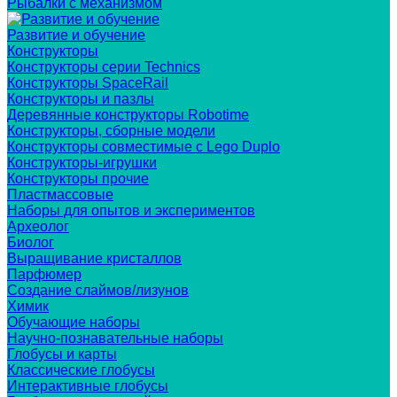
Рыбалки с механизмом
Развитие и обучение
Конструкторы
Конструкторы серии Technics
Конструкторы SpaceRail
Конструкторы и пазлы
Деревянные конструкторы Robotime
Конструкторы, сборные модели
Конструкторы совместимые с Lego Duplo
Конструкторы-игрушки
Конструкторы прочие
Пластмассовые
Наборы для опытов и экспериментов
Археолог
Биолог
Выращивание кристаллов
Парфюмер
Создание слаймов/лизунов
Химик
Обучающие наборы
Научно-познавательные наборы
Глобусы и карты
Классические глобусы
Интерактивные глобусы