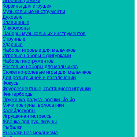
Игровые домики
Корзины для игрушек
Музыкальные инструменты
Духовые
Клавишные
Микрофоны
Наборы музыкальных инструментов
Струнные
Ударные
Наборы игровые для мальчиков
Игровые наборы с фигурками
Наборы инструментов
Ростовые наборы для мальчиков
Сюжетно-ролевые игры для мальчиков
Для розыгрышей и развлечений
Фокусы
Флуоресцентные, светящиеся игрушки
Фингерборды
Пружинка-радуга, волчки, йо-йо
Мячи прыгуны, волосатики
Калейдоскопы
Игрушки-антистрессы
Жвачка для рук, лизуны
Рыбалки
Рыбалки без механизма