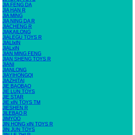
JIA FENG DA
JIA HAN R
JIA MING
JIA NING DA R
JIACHENG R
JIAKAILONG
JIALEGU TOYS R
JIALIxIN
JIALxIN
JIAN MING FENG
JIAN SHENG TOYS R
JIANI
JIANLONG
JIAYIHONGQI
JIAZHITAI
JIE BAOBAO
JIE LUN TOYS
JIE STAR
JIE xIN TOYS TM
JIESHEN R
JILEBAO R
JIMYOO
JIN HONG xIN TOYS R
JIN JUN TOYS
JIN LE ZHI R