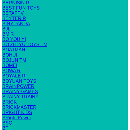
BERNISIN R
BEST FUN TOYS
BETAFPV
BEYTER R
BINYUANDA
BJL
BM R
BO YOU YI
BO ZHI YU TOYS TM
BOATMAN
BOHUI
BOJUN TM
BOMEI
BOWA R
BOYALE R
BOYUAN TOYS
BRAINPOWER
BRAINY GAMES
BRAINY TRAINY
BRICK
BRICKMASTER
BRIGHT KIDS
BRight Power
BSQ
BTI