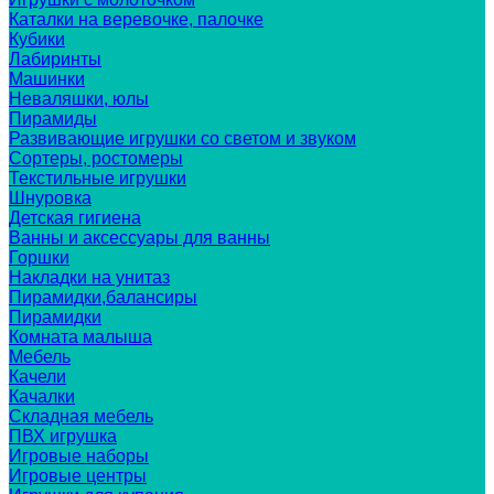
Каталки на веревочке, палочке
Кубики
Лабиринты
Машинки
Неваляшки, юлы
Пирамиды
Развивающие игрушки со светом и звуком
Сортеры, ростомеры
Текстильные игрушки
Шнуровка
Детская гигиена
Ванны и аксессуары для ванны
Горшки
Накладки на унитаз
Пирамидки,балансиры
Пирамидки
Комната малыша
Мебель
Качели
Качалки
Складная мебель
ПВХ игрушка
Игровые наборы
Игровые центры