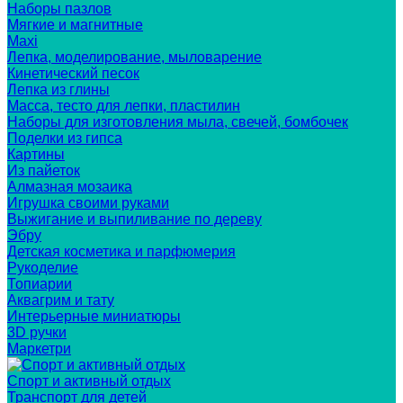
Наборы пазлов
Мягкие и магнитные
Maxi
Лепка, моделирование, мыловарение
Кинетический песок
Лепка из глины
Масса, тесто для лепки, пластилин
Наборы для изготовления мыла, свечей, бомбочек
Поделки из гипса
Картины
Из пайеток
Алмазная мозаика
Игрушка своими руками
Выжигание и выпиливание по дереву
Эбру
Детская косметика и парфюмерия
Рукоделие
Топиарии
Аквагрим и тату
Интерьерные миниатюры
3D ручки
Маркетри
Спорт и активный отдых
Транспорт для детей