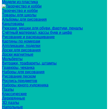
Модели из пластика
Творчество и хобби
Товары для школы
Альбомы для рисования
Канцтовары
Рюкзаки, мешки для обуви, фартуки, пеналы
Счётный материал, кассы букв и цифр
Рисование и раскрашивание
Картины по номерам
Аппликации, поделки
Доски для рисования
Доски магнитные
Мольберты
Витражи, трафареты, штампы
Гравюры, чеканка
Наборы для рисования
Рисование песком
Роспись предметов
Наборы юного художника
Пазлы
Классические
Деревянные
3D пазлы
Напольные