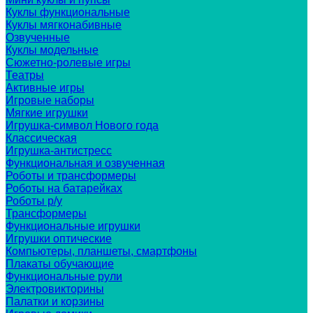
Куклы функциональные
Куклы мягконабивные
Озвученные
Куклы модельные
Сюжетно-ролевые игры
Театры
Активные игры
Игровые наборы
Мягкие игрушки
Игрушка-символ Нового года
Классическая
Игрушка-антистресс
Функциональная и озвученная
Роботы и трансформеры
Роботы на батарейках
Роботы р/у
Трансформеры
Функциональные игрушки
Игрушки оптические
Компьютеры, планшеты, смартфоны
Плакаты обучающие
Функциональные рули
Электровикторины
Палатки и корзины