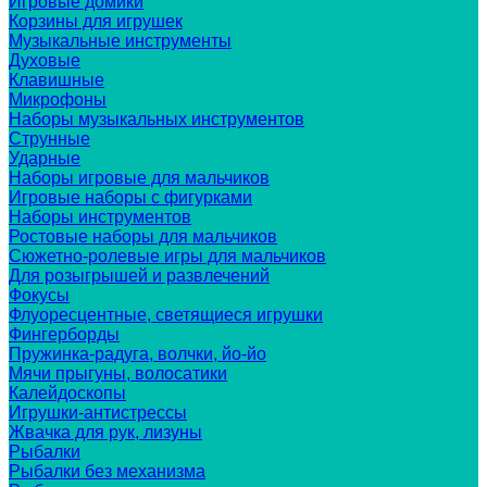
Игровые домики
Корзины для игрушек
Музыкальные инструменты
Духовые
Клавишные
Микрофоны
Наборы музыкальных инструментов
Струнные
Ударные
Наборы игровые для мальчиков
Игровые наборы с фигурками
Наборы инструментов
Ростовые наборы для мальчиков
Сюжетно-ролевые игры для мальчиков
Для розыгрышей и развлечений
Фокусы
Флуоресцентные, светящиеся игрушки
Фингерборды
Пружинка-радуга, волчки, йо-йо
Мячи прыгуны, волосатики
Калейдоскопы
Игрушки-антистрессы
Жвачка для рук, лизуны
Рыбалки
Рыбалки без механизма