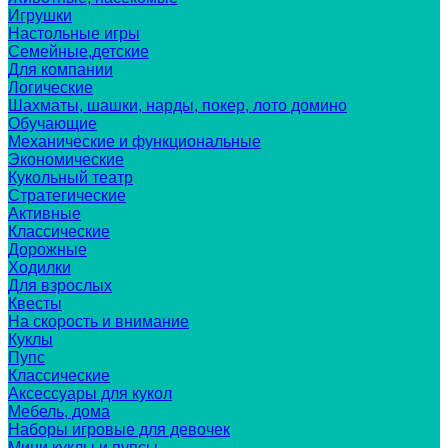
Игрушки
Настольные игры
Семейные,детские
Для компании
Логические
Шахматы, шашки, нарды, покер, лото домино
Обучающие
Механические и функциональные
Экономические
Кукольный театр
Стратегические
Активные
Классические
Дорожные
Ходилки
Для взрослых
Квесты
На скорость и внимание
Куклы
Пупс
Классические
Аксессуары для кукол
Мебель, дома
Наборы игровые для девочек
Мини куклы и пупсы