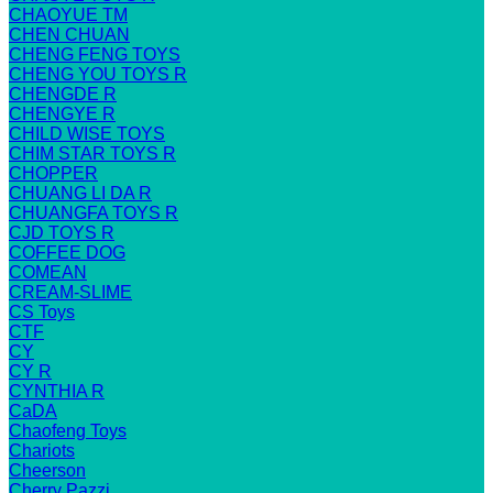
CHAOYUE TM
CHEN CHUAN
CHENG FENG TOYS
CHENG YOU TOYS R
CHENGDE R
CHENGYE R
CHILD WISE TOYS
CHIM STAR TOYS R
CHOPPER
CHUANG LI DA R
CHUANGFA TOYS R
CJD TOYS R
COFFEE DOG
COMEAN
CREAM-SLIME
CS Toys
CTF
CY
CY R
CYNTHIA R
CaDA
Chaofeng Toys
Chariots
Cheerson
Cherry Pazzi