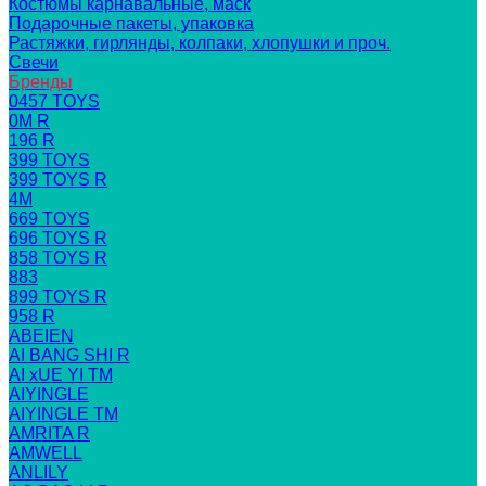
Костюмы карнавальные, маск
Подарочные пакеты, упаковка
Растяжки, гирлянды, колпаки, хлопушки и проч.
Свечи
Бренды
0457 TOYS
0M R
196 R
399 TOYS
399 TOYS R
4M
669 TOYS
696 TOYS R
858 TOYS R
883
899 TOYS R
958 R
ABEIEN
AI BANG SHI R
AI xUE YI TM
AIYINGLE
AIYINGLE TM
AMRITA R
AMWELL
ANLILY