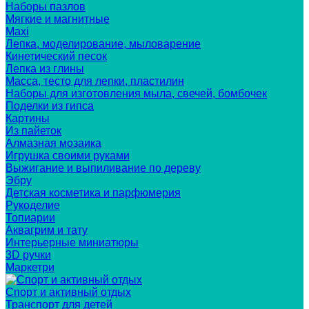
Наборы пазлов
Мягкие и магнитные
Maxi
Лепка, моделирование, мыловарение
Кинетический песок
Лепка из глины
Масса, тесто для лепки, пластилин
Наборы для изготовления мыла, свечей, бомбочек
Поделки из гипса
Картины
Из пайеток
Алмазная мозаика
Игрушка своими руками
Выжигание и выпиливание по дереву
Эбру
Детская косметика и парфюмерия
Рукоделие
Топиарии
Аквагрим и тату
Интерьерные миниатюры
3D ручки
Маркетри
Спорт и активный отдых
Транспорт для детей