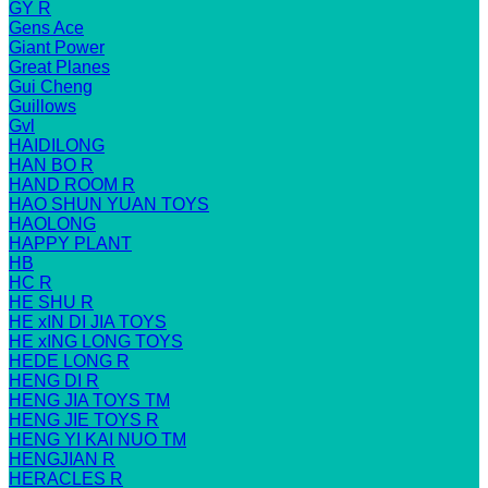
GY R
Gens Ace
Giant Power
Great Planes
Gui Cheng
Guillows
Gvl
HAIDILONG
HAN BO R
HAND ROOM R
HAO SHUN YUAN TOYS
HAOLONG
HAPPY PLANT
HB
HC R
HE SHU R
HE xIN DI JIA TOYS
HE xING LONG TOYS
HEDE LONG R
HENG DI R
HENG JIA TOYS TM
HENG JIE TOYS R
HENG YI KAI NUO TM
HENGJIAN R
HERACLES R