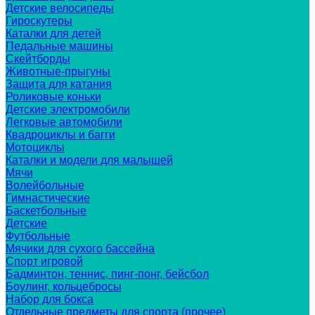
Детские велосипеды
Гироскутеры
Каталки для детей
Педальные машины
Скейтборды
Животные-прыгуны
Защита для катания
Роликовые коньки
Детские электромобили
Легковые автомобили
Квадроциклы и багги
Мотоциклы
Каталки и модели для малышей
Мячи
Волейбольные
Гимнастические
Баскетбольные
Детские
Футбольные
Мячики для сухого бассейна
Спорт игровой
Бадминтон, теннис, пинг-понг, бейсбол
Боулинг, кольцебросы
Набор для бокса
Отдельные предметы для спорта (прочее)