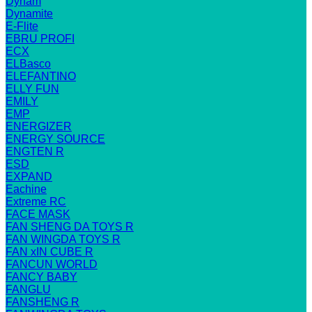
Dynam
Dynamite
E-Flite
EBRU PROFI
ECX
ELBasco
ELEFANTINO
ELLY FUN
EMILY
EMP
ENERGIZER
ENERGY SOURCE
ENGTEN R
ESD
EXPAND
Eachine
Extreme RC
FACE MASK
FAN SHENG DA TOYS R
FAN WINGDA TOYS R
FAN xIN CUBE R
FANCUN WORLD
FANCY BABY
FANGLU
FANSHENG R