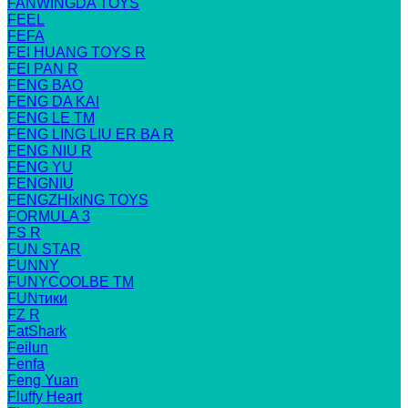
FANWINGDA TOYS
FEEL
FEFA
FEI HUANG TOYS R
FEI PAN R
FENG BAO
FENG DA KAI
FENG LE TM
FENG LING LIU ER BA R
FENG NIU R
FENG YU
FENGNIU
FENGZHIxING TOYS
FORMULA 3
FS R
FUN STAR
FUNNY
FUNYCOOLBE TM
FUNтики
FZ R
FatShark
Feilun
Fenfa
Feng Yuan
Fluffy Heart