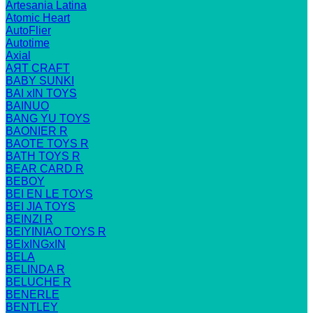
Artesania Latina
Atomic Heart
AutoFlier
Autotime
Axial
AЯT CRAFT
BABY SUNKI
BAI xIN TOYS
BAINUO
BANG YU TOYS
BAONIER R
BAOTE TOYS R
BATH TOYS R
BEAR CARD R
BEBOY
BEI EN LE TOYS
BEI JIA TOYS
BEINZI R
BEIYINIAO TOYS R
BEIxINGxIN
BELA
BELINDA R
BELUCHE R
BENERLE
BENTLEY