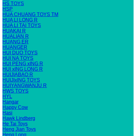
HS TOYS
HSP
HUA CHUANG TOYS TM
HUA LI LONG R
HUA LI TAI TOYS
HUAKAI R
HUALIAN R
HUANG ER
HUANGER
HUI DUO TOYS
HUI NA TOYS
HUI PENG xING R
HUI xING LONG R
HUIJIABAO R
HUIJIxING TOYS
HUIYANGWANJU R
HWS TOYS
HYL
Hangar
Happy Cow
Hasi
Hawk Lindberg
He Tai Toys
Heng Jian Toys
Heng Long