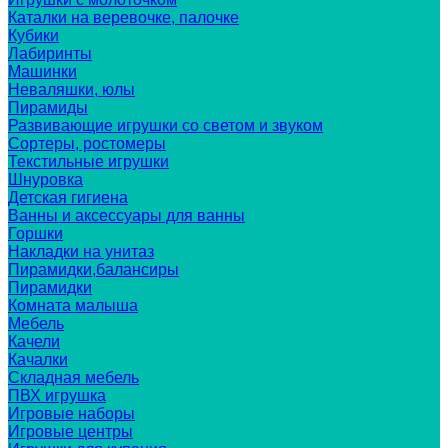
Каталки на веревочке, палочке
Кубики
Лабиринты
Машинки
Неваляшки, юлы
Пирамиды
Развивающие игрушки со светом и звуком
Сортеры, ростомеры
Текстильные игрушки
Шнуровка
Детская гигиена
Ванны и аксессуары для ванны
Горшки
Накладки на унитаз
Пирамидки,балансиры
Пирамидки
Комната малыша
Мебель
Качели
Качалки
Складная мебель
ПВХ игрушка
Игровые наборы
Игровые центры