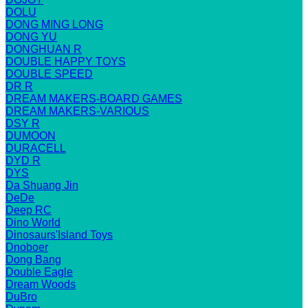
DOLU
DONG MING LONG
DONG YU
DONGHUAN R
DOUBLE HAPPY TOYS
DOUBLE SPEED
DR R
DREAM MAKERS-BOARD GAMES
DREAM MAKERS-VARIOUS
DSY R
DUMOON
DURACELL
DYD R
DYS
Da Shuang Jin
DeDe
Deep RC
Dino World
Dinosaurs'Island Toys
Dnoboer
Dong Bang
Double Eagle
Dream Woods
DuBro