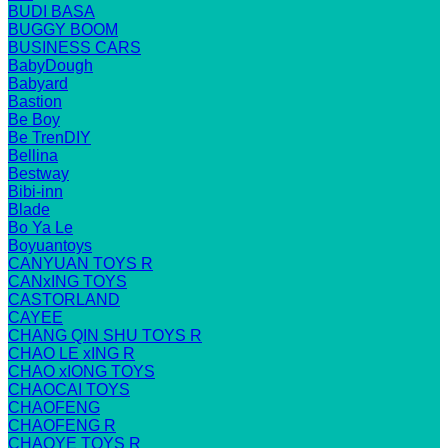
BUDI BASA
BUGGY BOOM
BUSINESS CARS
BabyDough
Babyard
Bastion
Be Boy
Be TrenDIY
Bellina
Bestway
Bibi-inn
Blade
Bo Ya Le
Boyuantoys
CANYUAN TOYS R
CANxING TOYS
CASTORLAND
CAYEE
CHANG QIN SHU TOYS R
CHAO LE xING R
CHAO xIONG TOYS
CHAOCAI TOYS
CHAOFENG
CHAOFENG R
CHAOYE TOYS R