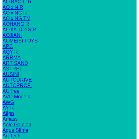
AO BAO LI R
AO xIN R
AO xING R
AO xING TM
AOHANG R
AOJIA TOYS R
AOJIANI
AOMEISI TOYS
APC
AQY R
ARRMA
ART SAND
ASTREL
AUSINI
AUTODRIVE
AUTOPROFI
AUTree
AVD Models
AWG
AY R
Align
Amass
Aole Gainian
Aqua Slime
Art Tech