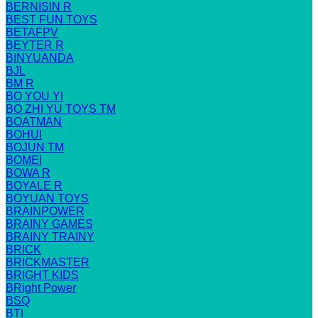
BERNISIN R
BEST FUN TOYS
BETAFPV
BEYTER R
BINYUANDA
BJL
BM R
BO YOU YI
BO ZHI YU TOYS TM
BOATMAN
BOHUI
BOJUN TM
BOMEI
BOWA R
BOYALE R
BOYUAN TOYS
BRAINPOWER
BRAINY GAMES
BRAINY TRAINY
BRICK
BRICKMASTER
BRIGHT KIDS
BRight Power
BSQ
BTI