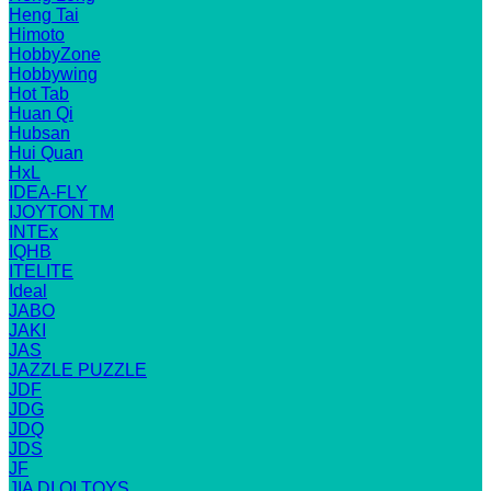
Heng Tai
Himoto
HobbyZone
Hobbywing
Hot Tab
Huan Qi
Hubsan
Hui Quan
HxL
IDEA-FLY
IJOYTON TM
INTEx
IQHB
ITELITE
Ideal
JABO
JAKI
JAS
JAZZLE PUZZLE
JDF
JDG
JDQ
JDS
JF
JIA DI QI TOYS