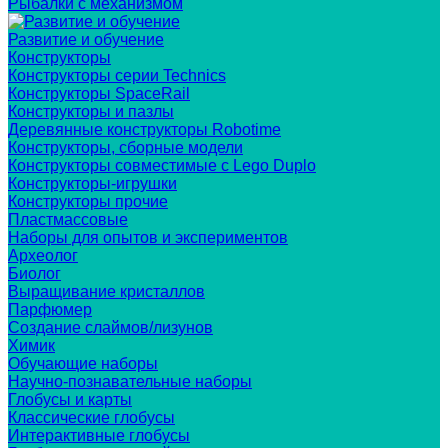
Рыбалки с механизмом
Развитие и обучение
Конструкторы
Конструкторы серии Technics
Конструкторы SpaceRail
Конструкторы и пазлы
Деревянные конструкторы Robotime
Конструкторы, сборные модели
Конструкторы совместимые с Lego Duplo
Конструкторы-игрушки
Конструкторы прочие
Пластмассовые
Наборы для опытов и экспериментов
Археолог
Биолог
Выращивание кристаллов
Парфюмер
Создание слаймов/лизунов
Химик
Обучающие наборы
Научно-познавательные наборы
Глобусы и карты
Классические глобусы
Интерактивные глобусы