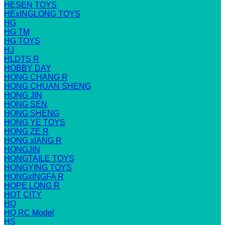
HESEN TOYS
HExINGLONG TOYS
HG
HG TM
HG TOYS
HJ
HLDTS R
HOBBY DAY
HONG CHANG R
HONG CHUAN SHENG
HONG JIN
HONG SEN
HONG SHENG
HONG YE TOYS
HONG ZE R
HONG xIANG R
HONGJIN
HONGTAILE TOYS
HONGYING TOYS
HONGxINGFA R
HOPE LONG R
HOT CITY
HQ
HQ RC Model
HS