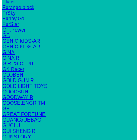
Flytec
Forange block
FrSky
Funny Go
FurStar
G.T.Power
GC
GENIO KIDS-AR
GENIO KIDS-ART
GINA
GINA R
GIRL'S CLUB
GK Racer
GLOBEN
GOLD GUN R
GOLD LIGHT TOYS
GOODSUN
GOODWAY R
GOOSE.ENGR TM
GP
GREAT FORTUNE
GUANGxUEBAO
GUCLU
GUI SHENG R
GUNSTORY