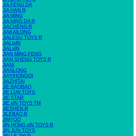
JIA FENG DA
JIA HAN R
JIA MING
JIA NING DA R
JIACHENG R
JIAKAILONG
JIALEGU TOYS R
JIALIxIN
JIALxIN
JIAN MING FENG
JIAN SHENG TOYS R
JIANI
JIANLONG
JIAYIHONGQI
JIAZHITAI
JIE BAOBAO
JIE LUN TOYS
JIE STAR
JIE xIN TOYS TM
JIESHEN R
JILEBAO R
JIMYOO
JIN HONG xIN TOYS R
JIN JUN TOYS
JIN LE ZHI R