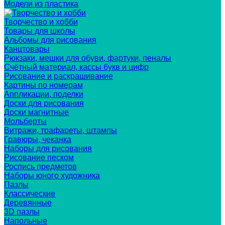
Модели из пластика
Творчество и хобби
Товары для школы
Альбомы для рисования
Канцтовары
Рюкзаки, мешки для обуви, фартуки, пеналы
Счётный материал, кассы букв и цифр
Рисование и раскрашивание
Картины по номерам
Аппликации, поделки
Доски для рисования
Доски магнитные
Мольберты
Витражи, трафареты, штампы
Гравюры, чеканка
Наборы для рисования
Рисование песком
Роспись предметов
Наборы юного художника
Пазлы
Классические
Деревянные
3D пазлы
Напольные