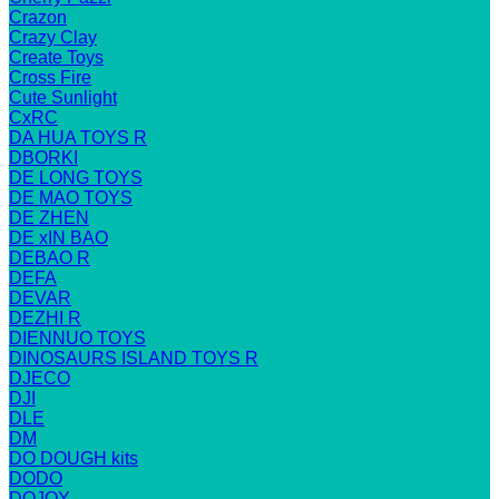
Crazon
Crazy Clay
Create Toys
Cross Fire
Cute Sunlight
CxRC
DA HUA TOYS R
DBORKI
DE LONG TOYS
DE MAO TOYS
DE ZHEN
DE xIN BAO
DEBAO R
DEFA
DEVAR
DEZHI R
DIENNUO TOYS
DINOSAURS ISLAND TOYS R
DJECO
DJI
DLE
DM
DO DOUGH kits
DODO
DOJOY