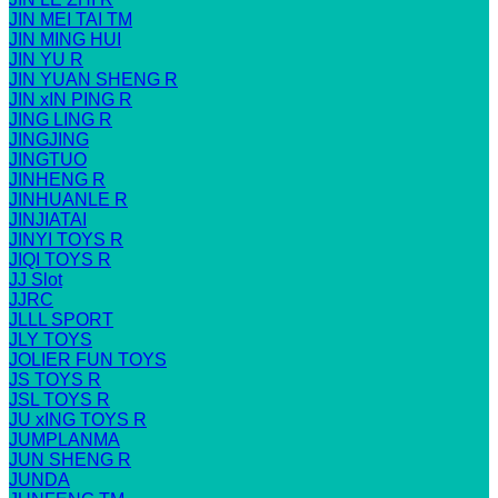
JIN MEI TAI TM
JIN MING HUI
JIN YU R
JIN YUAN SHENG R
JIN xIN PING R
JING LING R
JINGJING
JINGTUO
JINHENG R
JINHUANLE R
JINJIATAI
JINYI TOYS R
JIQI TOYS R
JJ Slot
JJRC
JLLL SPORT
JLY TOYS
JOLIER FUN TOYS
JS TOYS R
JSL TOYS R
JU xING TOYS R
JUMPLANMA
JUN SHENG R
JUNDA