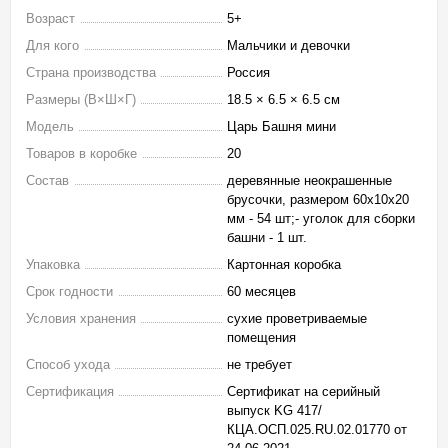
Возраст
5+
Для кого
Мальчики и девочки
Страна производства
Россия
Размеры (В×Ш×Г)
18.5 × 6.5 × 6.5 см
Модель
Царь Башня мини
Товаров в коробке
20
Состав
деревянные неокрашенные
брусочки, размером 60х10х20
мм - 54 шт;- уголок для сборки
башни - 1 шт.
Упаковка
Картонная коробка
Срок годности
60 месяцев
Условия хранения
сухие проветриваемые
помещения
Способ ухода
не требует
Сертификация
Сертификат на серийный
выпуск KG 417/
КЦА.ОСП.025.RU.02.01770 от