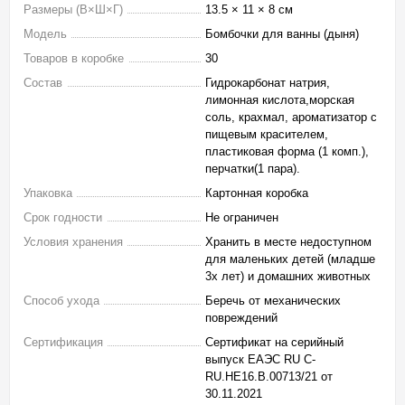
Размеры (В×Ш×Г)
13.5 × 11 × 8 см
Модель
Бомбочки для ванны (дыня)
Товаров в коробке
30
Состав
Гидрокарбонат натрия,
лимонная кислота,морская
соль, крахмал, ароматизатор с
пищевым красителем,
пластиковая форма (1 комп.),
перчатки(1 пара).
Упаковка
Картонная коробка
Срок годности
Не ограничен
Условия хранения
Хранить в месте недоступном
для маленьких детей (младше
3х лет) и домашних животных
Способ ухода
Беречь от механических
повреждений
Сертификация
Сертификат на серийный
выпуск ЕАЭС RU С-
RU.НЕ16.В.00713/21 от
30.11.2021