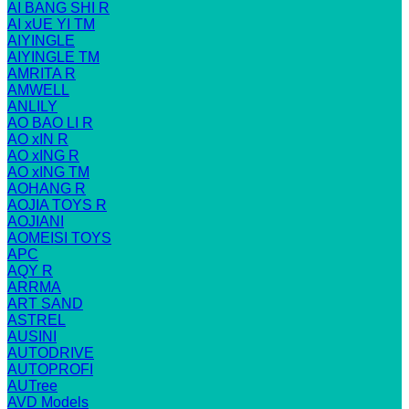
AI BANG SHI R
AI xUE YI TM
AIYINGLE
AIYINGLE TM
AMRITA R
AMWELL
ANLILY
AO BAO LI R
AO xIN R
AO xING R
AO xING TM
AOHANG R
AOJIA TOYS R
AOJIANI
AOMEISI TOYS
APC
AQY R
ARRMA
ART SAND
ASTREL
AUSINI
AUTODRIVE
AUTOPROFI
AUTree
AVD Models