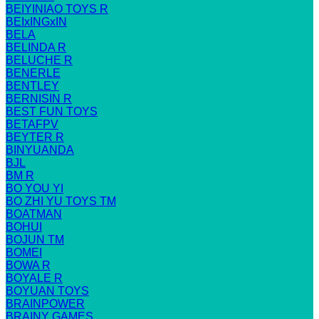
BEIYINIAO TOYS R
BEIxINGxIN
BELA
BELINDA R
BELUCHE R
BENERLE
BENTLEY
BERNISIN R
BEST FUN TOYS
BETAFPV
BEYTER R
BINYUANDA
BJL
BM R
BO YOU YI
BO ZHI YU TOYS TM
BOATMAN
BOHUI
BOJUN TM
BOMEI
BOWA R
BOYALE R
BOYUAN TOYS
BRAINPOWER
BRAINY GAMES