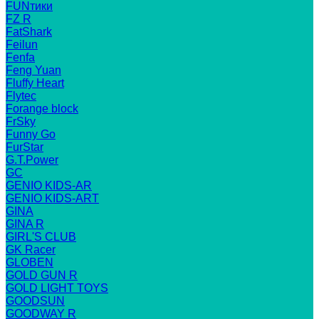
FUNтики
FZ R
FatShark
Feilun
Fenfa
Feng Yuan
Fluffy Heart
Flytec
Forange block
FrSky
Funny Go
FurStar
G.T.Power
GC
GENIO KIDS-AR
GENIO KIDS-ART
GINA
GINA R
GIRL'S CLUB
GK Racer
GLOBEN
GOLD GUN R
GOLD LIGHT TOYS
GOODSUN
GOODWAY R