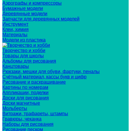
Аэрографы и компрессоры
Бумажные модели
Деревянные модели
Запчасти для деревянных моделей
Инструмент
Клеи, химия
Материалы
Модели из пластика
Творчество и хобби
Товары для школы
Альбомы для рисования
Канцтовары
Рюкзаки, мешки для обуви, фартуки, пеналы
Счётный материал, кассы букв и цифр
Рисование и раскрашивание
Картины по номерам
Аппликации, поделки
Доски для рисования
Доски магнитные
Мольберты
Витражи, трафареты, штампы
Гравюры, чеканка
Наборы для рисования
Рисование песком