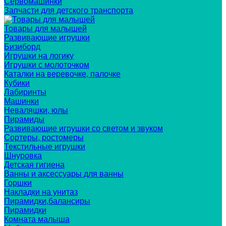
Сервомашинки
Запчасти для детского транспорта
Товары для малышей
Развивающие игрушки
Бизиборд
Игрушки на логику
Игрушки с молоточком
Каталки на веревочке, палочке
Кубики
Лабиринты
Машинки
Неваляшки, юлы
Пирамиды
Развивающие игрушки со светом и звуком
Сортеры, ростомеры
Текстильные игрушки
Шнуровка
Детская гигиена
Ванны и аксессуары для ванны
Горшки
Накладки на унитаз
Пирамидки,балансиры
Пирамидки
Комната малыша