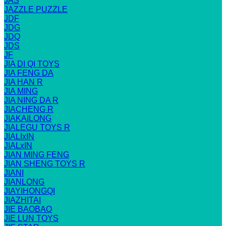
JAS
JAZZLE PUZZLE
JDF
JDG
JDQ
JDS
JF
JIA DI QI TOYS
JIA FENG DA
JIA HAN R
JIA MING
JIA NING DA R
JIACHENG R
JIAKAILONG
JIALEGU TOYS R
JIALIxIN
JIALxIN
JIAN MING FENG
JIAN SHENG TOYS R
JIANI
JIANLONG
JIAYIHONGQI
JIAZHITAI
JIE BAOBAO
JIE LUN TOYS