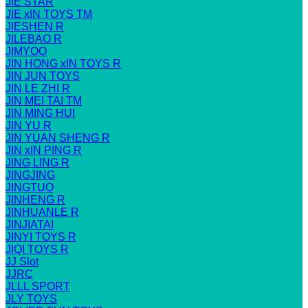
JIE STAR
JIE xIN TOYS TM
JIESHEN R
JILEBAO R
JIMYOO
JIN HONG xIN TOYS R
JIN JUN TOYS
JIN LE ZHI R
JIN MEI TAI TM
JIN MING HUI
JIN YU R
JIN YUAN SHENG R
JIN xIN PING R
JING LING R
JINGJING
JINGTUO
JINHENG R
JINHUANLE R
JINJIATAI
JINYI TOYS R
JIQI TOYS R
JJ Slot
JJRC
JLLL SPORT
JLY TOYS