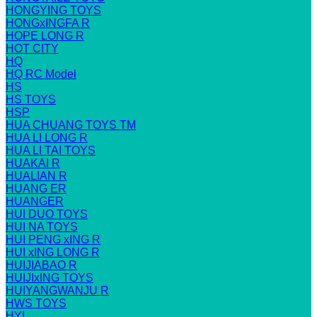
HONGYING TOYS
HONGxINGFA R
HOPE LONG R
HOT CITY
HQ
HQ RC Model
HS
HS TOYS
HSP
HUA CHUANG TOYS TM
HUA LI LONG R
HUA LI TAI TOYS
HUAKAI R
HUALIAN R
HUANG ER
HUANGER
HUI DUO TOYS
HUI NA TOYS
HUI PENG xING R
HUI xING LONG R
HUIJIABAO R
HUIJIxING TOYS
HUIYANGWANJU R
HWS TOYS
HYL