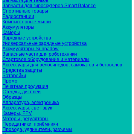
Запчасти для танков
Запчасти для гироскутеров Smart Balance
Спортивные товары
Радиостанции
Компьютерные мыши
Аккумуляторы
Камеры
Зарядные устройства
Универсальные зарядные устройства
Аккумуляторы Sunpadow
Запасные части для роботехники
Стартовое оборудование и материалы
Аксессуары для велосипедов, самокатов и беговелов
Средства защиты
Батарейки
Промо
Печатная продукция
Стенды, дисплеи
Образцы
Аппаратура, электроника
Аксессуары, свет, звук
Камеры, FPV
Моторы, регуляторы
Передатчики, приёмники
Провода, удлинители, разъемы