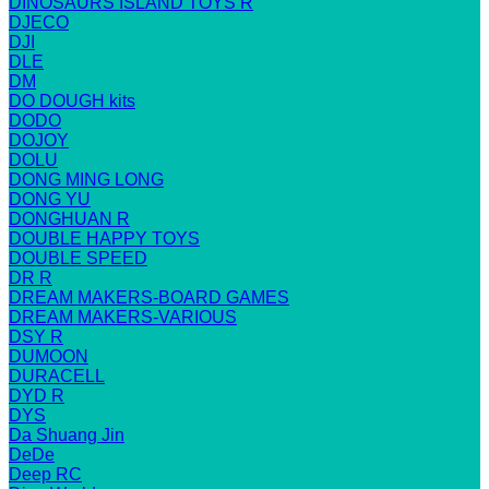
DINOSAURS ISLAND TOYS R
DJECO
DJI
DLE
DM
DO DOUGH kits
DODO
DOJOY
DOLU
DONG MING LONG
DONG YU
DONGHUAN R
DOUBLE HAPPY TOYS
DOUBLE SPEED
DR R
DREAM MAKERS-BOARD GAMES
DREAM MAKERS-VARIOUS
DSY R
DUMOON
DURACELL
DYD R
DYS
Da Shuang Jin
DeDe
Deep RC