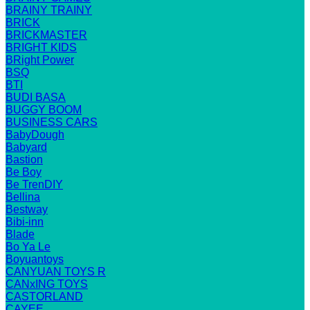
BRAINY TRAINY
BRICK
BRICKMASTER
BRIGHT KIDS
BRight Power
BSQ
BTI
BUDI BASA
BUGGY BOOM
BUSINESS CARS
BabyDough
Babyard
Bastion
Be Boy
Be TrenDIY
Bellina
Bestway
Bibi-inn
Blade
Bo Ya Le
Boyuantoys
CANYUAN TOYS R
CANxING TOYS
CASTORLAND
CAYEE