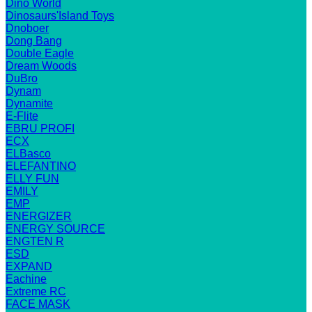
Dino World
Dinosaurs'Island Toys
Dnoboer
Dong Bang
Double Eagle
Dream Woods
DuBro
Dynam
Dynamite
E-Flite
EBRU PROFI
ECX
ELBasco
ELEFANTINO
ELLY FUN
EMILY
EMP
ENERGIZER
ENERGY SOURCE
ENGTEN R
ESD
EXPAND
Eachine
Extreme RC
FACE MASK