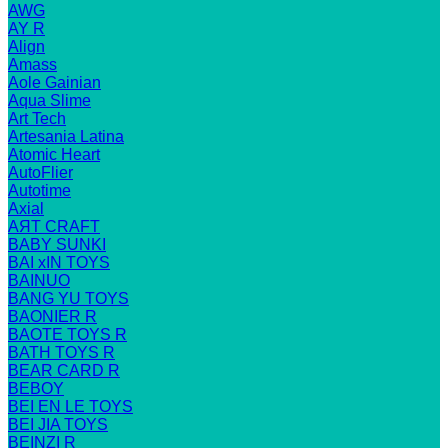
AWG
AY R
Align
Amass
Aole Gainian
Aqua Slime
Art Tech
Artesania Latina
Atomic Heart
AutoFlier
Autotime
Axial
AЯT CRAFT
BABY SUNKI
BAI xIN TOYS
BAINUO
BANG YU TOYS
BAONIER R
BAOTE TOYS R
BATH TOYS R
BEAR CARD R
BEBOY
BEI EN LE TOYS
BEI JIA TOYS
BEINZI R