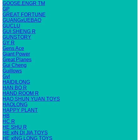
GOOSE.ENGR TM
GP
GREAT FORTUNE
GUANGxUEBAO
GUCLU
GUI SHENG R
GUNSTORY
GY R
Gens Ace
Giant Power
Great Planes
Gui Cheng
Guillows
Gvl
HAIDILONG
HAN BO R
HAND ROOM R
HAO SHUN YUAN TOYS
HAOLONG
HAPPY PLANT
HB
HC R
HE SHU R
HE xIN DI JIA TOYS
HE xING LONG TOYS