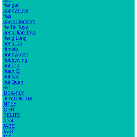
Hangar
Happy Cow
Hasi
Hawk Lindberg
He Tai Toys
Heng Jian Toys
Heng Long
Heng Tai
Himoto
HobbyZone
Hobbywing
Hot Tab
Huan Qi
Hubsan
Hui Quan
HxL
IDEA-FLY
IJOYTON TM
INTEx
IQHB
ITELITE
Ideal
JABO
JAKI