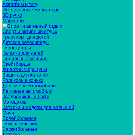
Аквагрим и тату
Интерьерные миниатюры
3D ручки
Маркетри
Спорт и активный отдых
Транспорт для детей
Детские велосипеды
Гироскутеры
Каталки для детей
Педальные машины
Скейтборды
Животные-прыгуны
Защита для катания
Роликовые коньки
Детские электромобили
Легковые автомобили
Квадроциклы и багги
Мотоциклы
Каталки и модели для малышей
Мячи
Волейбольные
Гимнастические
Баскетбольные
Детские