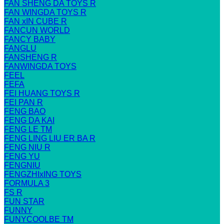
FAN SHENG DA TOYS R
FAN WINGDA TOYS R
FAN xIN CUBE R
FANCUN WORLD
FANCY BABY
FANGLU
FANSHENG R
FANWINGDA TOYS
FEEL
FEFA
FEI HUANG TOYS R
FEI PAN R
FENG BAO
FENG DA KAI
FENG LE TM
FENG LING LIU ER BA R
FENG NIU R
FENG YU
FENGNIU
FENGZHIxING TOYS
FORMULA 3
FS R
FUN STAR
FUNNY
FUNYCOOLBE TM