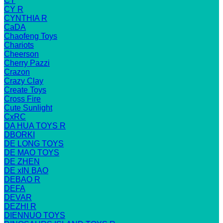
CY
CY R
CYNTHIA R
CaDA
Chaofeng Toys
Chariots
Cheerson
Cherry Pazzi
Crazon
Crazy Clay
Create Toys
Cross Fire
Cute Sunlight
CxRC
DA HUA TOYS R
DBORKI
DE LONG TOYS
DE MAO TOYS
DE ZHEN
DE xIN BAO
DEBAO R
DEFA
DEVAR
DEZHI R
DIENNUO TOYS