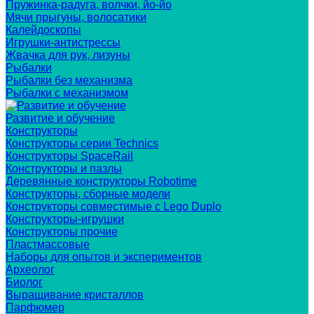
Пружинка-радуга, волчки, йо-йо
Мячи прыгуны, волосатики
Калейдоскопы
Игрушки-антистрессы
Жвачка для рук, лизуны
Рыбалки
Рыбалки без механизма
Рыбалки с механизмом
Развитие и обучение
Конструкторы
Конструкторы серии Technics
Конструкторы SpaceRail
Конструкторы и пазлы
Деревянные конструкторы Robotime
Конструкторы, сборные модели
Конструкторы совместимые с Lego Duplo
Конструкторы-игрушки
Конструкторы прочие
Пластмассовые
Наборы для опытов и экспериментов
Археолог
Биолог
Выращивание кристаллов
Парфюмер