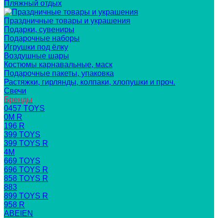
Пляжный отдых
Праздничные товары и украшения
Подарки, сувениры
Подарочные наборы
Игрушки под ёлку
Воздушные шары
Костюмы карнавальные, маск
Подарочные пакеты, упаковка
Растяжки, гирлянды, колпаки, хлопушки и проч.
Свечи
Бренды
0457 TOYS
0M R
196 R
399 TOYS
399 TOYS R
4M
669 TOYS
696 TOYS R
858 TOYS R
883
899 TOYS R
958 R
ABEIEN