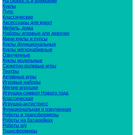
На скорость и внимание
Куклы
Пупс
Классические
Аксессуары для кукол
Мебель, дома
Наборы игровые для девочек
Мини куклы и пупсы
Куклы функциональные
Куклы мягконабивные
Озвученные
Куклы модельные
Сюжетно-ролевые игры
Театры
Активные игры
Игровые наборы
Мягкие игрушки
Игрушка-символ Нового года
Классическая
Игрушка-антистресс
Функциональная и озвученная
Роботы и трансформеры
Роботы на батарейках
Роботы р/у
Трансформеры