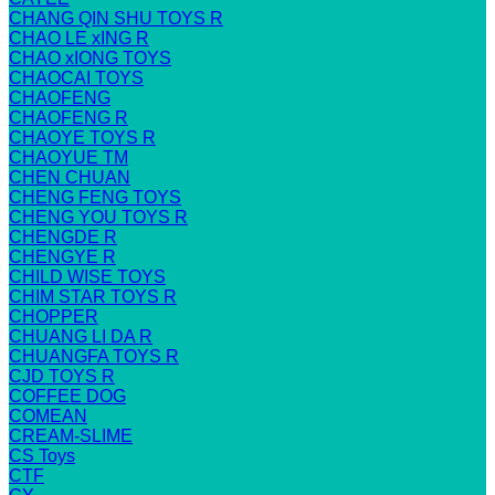
CHANG QIN SHU TOYS R
CHAO LE xING R
CHAO xIONG TOYS
CHAOCAI TOYS
CHAOFENG
CHAOFENG R
CHAOYE TOYS R
CHAOYUE TM
CHEN CHUAN
CHENG FENG TOYS
CHENG YOU TOYS R
CHENGDE R
CHENGYE R
CHILD WISE TOYS
CHIM STAR TOYS R
CHOPPER
CHUANG LI DA R
CHUANGFA TOYS R
CJD TOYS R
COFFEE DOG
COMEAN
CREAM-SLIME
CS Toys
CTF