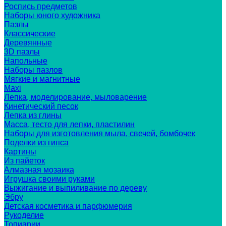
Роспись предметов
Наборы юного художника
Пазлы
Классические
Деревянные
3D пазлы
Напольные
Наборы пазлов
Мягкие и магнитные
Maxi
Лепка, моделирование, мыловарение
Кинетический песок
Лепка из глины
Масса, тесто для лепки, пластилин
Наборы для изготовления мыла, свечей, бомбочек
Поделки из гипса
Картины
Из пайеток
Алмазная мозаика
Игрушка своими руками
Выжигание и выпиливание по дереву
Эбру
Детская косметика и парфюмерия
Рукоделие
Топиарии