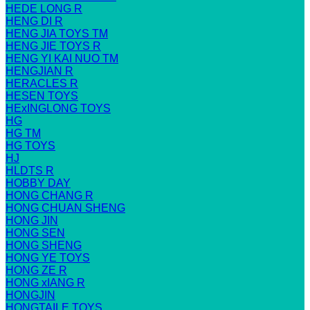
HEDE LONG R
HENG DI R
HENG JIA TOYS TM
HENG JIE TOYS R
HENG YI KAI NUO TM
HENGJIAN R
HERACLES R
HESEN TOYS
HExINGLONG TOYS
HG
HG TM
HG TOYS
HJ
HLDTS R
HOBBY DAY
HONG CHANG R
HONG CHUAN SHENG
HONG JIN
HONG SEN
HONG SHENG
HONG YE TOYS
HONG ZE R
HONG xIANG R
HONGJIN
HONGTAILE TOYS