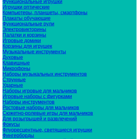
Функциональные игрушки
Игрушки оптические
Компьютеры, планшеты, смартфоны
Плакаты обучающие
Функциональные рули
Электровикторины
Палатки и корзины
Игровые домики
Корзины для игрушек
Музыкальные инструменты
Духовые
Клавишные
Микрофоны
Наборы музыкальных инструментов
Струнные
Ударные
Наборы игровые для мальчиков
Игровые наборы с фигурками
Наборы инструментов
Ростовые наборы для мальчиков
Сюжетно-ролевые игры для мальчиков
Для розыгрышей и развлечений
Фокусы
Флуоресцентные, светящиеся игрушки
Фингерборды