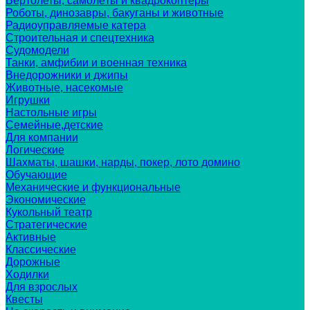
Вертолеты, самолёты и квадрокоптеры
Роботы, динозавры, бакуганы и животные
Радиоуправляемые катера
Строительная и спецтехника
Судомодели
Танки, амфибии и военная техника
Внедорожники и джипы
Животные, насекомые
Игрушки
Настольные игры
Семейные,детские
Для компании
Логические
Шахматы, шашки, нарды, покер, лото домино
Обучающие
Механические и функциональные
Экономические
Кукольный театр
Стратегические
Активные
Классические
Дорожные
Ходилки
Для взрослых
Квесты