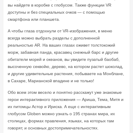
вы найдете в коробке с глобусом. Также функции VR
доступны и без специальных очков — с помощью
смартфона или планшета.
А чтобы глаза отдохнули от VR-изображения, в меню
всегда можно выбрать разделы с дополненной
реальностью AR. На ваших глазах оживет толстокожий
морж, забавная панда, красавец снежный барс и другие
обитатели морей и океанов, вы увидите пузатый баобаб,
высоченную секвойю, дерево, на котором растет шоколад,
и другие удивительные растения, побываете на Монблане,
в Сахаре, Марианской впадине и не только!
Обо всем этом весело и понятно расскажут уже знакомые
герои интерактивного приложения — Ариша, Тема, Митя и
их питомцы Астор и Ириска. А еще с интерактивным
глобусом Globen можно узнать о 195 странах мира, их
столицах, формах правления, языках, на которых там
говорят, и основных достопримечательностях.