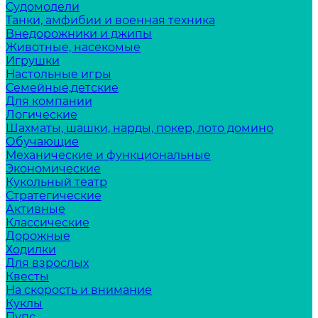
Судомодели
Танки, амфибии и военная техника
Внедорожники и джипы
Животные, насекомые
Игрушки
Настольные игры
Семейные,детские
Для компании
Логические
Шахматы, шашки, нарды, покер, лото домино
Обучающие
Механические и функциональные
Экономические
Кукольный театр
Стратегические
Активные
Классические
Дорожные
Ходилки
Для взрослых
Квесты
На скорость и внимание
Куклы
Пупс