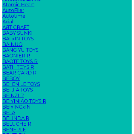
Atomic Heart
AutoFlier
Autotime
Axial
AЯT CRAFT
BABY SUNKI
BAI xIN TOYS
BAINUO
BANG YU TOYS
BAONIER R
BAOTE TOYS R
BATH TOYS R
BEAR CARD R
BEBOY
BEI EN LE TOYS
BEI JIA TOYS
BEINZI R
BEIYINIAO TOYS R
BEIxINGxIN
BELA
BELINDA R
BELUCHE R
BENERLE