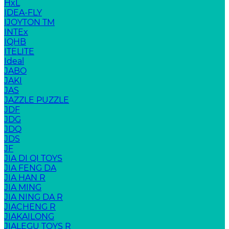
HxL
IDEA-FLY
IJOYTON TM
INTEx
IQHB
ITELITE
Ideal
JABO
JAKI
JAS
JAZZLE PUZZLE
JDF
JDG
JDQ
JDS
JF
JIA DI QI TOYS
JIA FENG DA
JIA HAN R
JIA MING
JIA NING DA R
JIACHENG R
JIAKAILONG
JIALEGU TOYS R