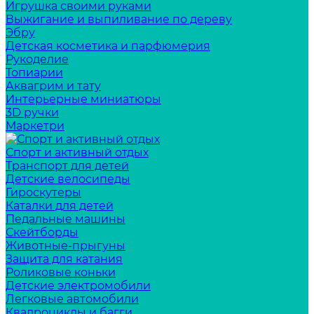
Игрушка своими руками
Выжигание и выпиливание по дереву
Эбру
Детская косметика и парфюмерия
Рукоделие
Топиарии
Аквагрим и тату
Интерьерные миниатюры
3D ручки
Маркетри
Спорт и активный отдых
Транспорт для детей
Детские велосипеды
Гироскутеры
Каталки для детей
Педальные машины
Скейтборды
Животные-прыгуны
Защита для катания
Роликовые коньки
Детские электромобили
Легковые автомобили
Квадроциклы и багги