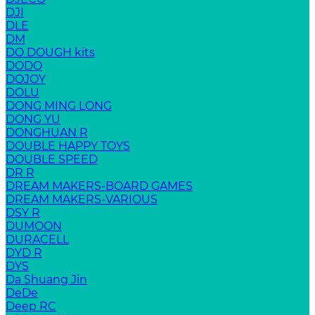
DJI
DLE
DM
DO DOUGH kits
DODO
DOJOY
DOLU
DONG MING LONG
DONG YU
DONGHUAN R
DOUBLE HAPPY TOYS
DOUBLE SPEED
DR R
DREAM MAKERS-BOARD GAMES
DREAM MAKERS-VARIOUS
DSY R
DUMOON
DURACELL
DYD R
DYS
Da Shuang Jin
DeDe
Deep RC