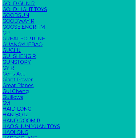
GOLD GUN R
GOLD LIGHT TOYS
GOODSUN
GOODWAY R
GOOSE.ENGR TM
GP
GREAT FORTUNE
GUANGxUEBAO
GUCLU
GUI SHENG R
GUNSTORY
GY R
Gens Ace
Giant Power
Great Planes
Gui Cheng
Guillows
Gvl
HAIDILONG
HAN BO R
HAND ROOM R
HAO SHUN YUAN TOYS
HAOLONG