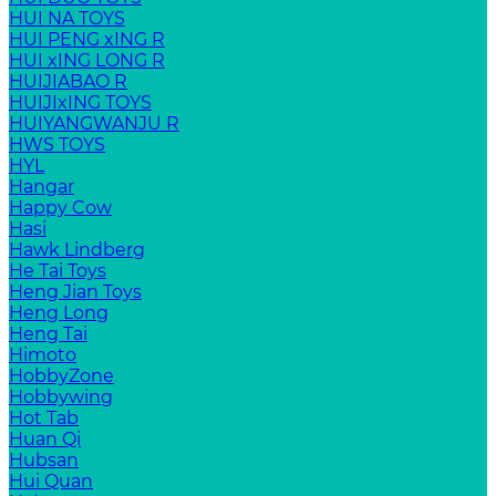
HUI NA TOYS
HUI PENG xING R
HUI xING LONG R
HUIJIABAO R
HUIJIxING TOYS
HUIYANGWANJU R
HWS TOYS
HYL
Hangar
Happy Cow
Hasi
Hawk Lindberg
He Tai Toys
Heng Jian Toys
Heng Long
Heng Tai
Himoto
HobbyZone
Hobbywing
Hot Tab
Huan Qi
Hubsan
Hui Quan