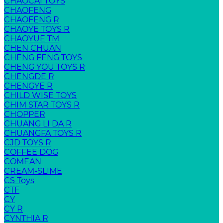
CHAOCAI TOYS
CHAOFENG
CHAOFENG R
CHAOYE TOYS R
CHAOYUE TM
CHEN CHUAN
CHENG FENG TOYS
CHENG YOU TOYS R
CHENGDE R
CHENGYE R
CHILD WISE TOYS
CHIM STAR TOYS R
CHOPPER
CHUANG LI DA R
CHUANGFA TOYS R
CJD TOYS R
COFFEE DOG
COMEAN
CREAM-SLIME
CS Toys
CTF
CY
CY R
CYNTHIA R