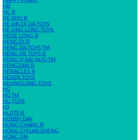
HAPPY PLANT
HB
HC R
HE SHU R
HE xIN DI JIA TOYS
HE xING LONG TOYS
HEDE LONG R
HENG DI R
HENG JIA TOYS TM
HENG JIE TOYS R
HENG YI KAI NUO TM
HENGJIAN R
HERACLES R
HESEN TOYS
HExINGLONG TOYS
HG
HG TM
HG TOYS
HJ
HLDTS R
HOBBY DAY
HONG CHANG R
HONG CHUAN SHENG
HONG JIN