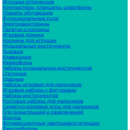
Игрушки оптические
Компьютеры, планшеты, смартфоны
Плакаты обучающие
Функциональные рули
Электровикторины
Палатки и корзины
Игровые домики
Корзины для игрушек
Музыкальные инструменты
Духовые
Клавишные
Микрофоны
Наборы музыкальных инструментов
Струнные
Ударные
Наборы игровые для мальчиков
Игровые наборы с фигурками
Наборы инструментов
Ростовые наборы для мальчиков
Сюжетно-ролевые игры для мальчиков
Для розыгрышей и развлечений
Фокусы
Флуоресцентные, светящиеся игрушки
Фингерборды