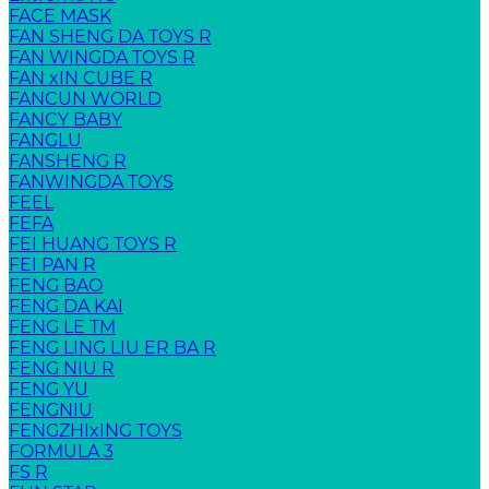
FACE MASK
FAN SHENG DA TOYS R
FAN WINGDA TOYS R
FAN xIN CUBE R
FANCUN WORLD
FANCY BABY
FANGLU
FANSHENG R
FANWINGDA TOYS
FEEL
FEFA
FEI HUANG TOYS R
FEI PAN R
FENG BAO
FENG DA KAI
FENG LE TM
FENG LING LIU ER BA R
FENG NIU R
FENG YU
FENGNIU
FENGZHIxING TOYS
FORMULA 3
FS R