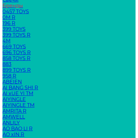
Бренды
0457 TOYS
0M R
196 R
399 TOYS
399 TOYS R
4M
669 TOYS
696 TOYS R
858 TOYS R
883
899 TOYS R
958 R
ABEIEN
AI BANG SHI R
AI xUE YI TM
AIYINGLE
AIYINGLE TM
AMRITA R
AMWELL
ANLILY
AO BAO LI R
AO xIN R