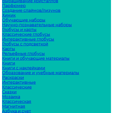
Выращивание кристаллов
Парфюмер
Создание слаймов/лизунов
Химик
Обучающие наборы
Научно-познавательные наборы
Глобусы и карты
Классические глобусы
Интерактивные глобусы
Глобусы с подсветкой
Карты
Рельефные глобусы
Книги и обучающие материалы
Книги
Книги с наклейками
Образование и учебные материалы
Раскраски
Интерактивные
Классические
Сказки
Мозаика
Классическая
Магнитная
Азбука и счет