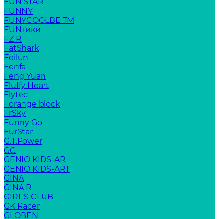
FUN STAR
FUNNY
FUNYCOOLBE TM
FUNтики
FZ R
FatShark
Feilun
Fenfa
Feng Yuan
Fluffy Heart
Flytec
Forange block
FrSky
Funny Go
FurStar
G.T.Power
GC
GENIO KIDS-AR
GENIO KIDS-ART
GINA
GINA R
GIRL'S CLUB
GK Racer
GLOBEN