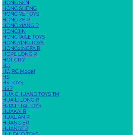
HONG SEN
HONG SHENG
HONG YE TOYS
HONG ZE R
HONG xIANG R
HONGJIN
HONGTAILE TOYS
HONGYING TOYS
HONGxINGFA R
HOPE LONG R
HOT CITY
HQ
HQ RC Model
HS
HS TOYS
HSP
HUA CHUANG TOYS TM
HUA LI LONG R
HUA LI TAI TOYS
HUAKAI R
HUALIAN R
HUANG ER
HUANGER
HUI DUO TOYS