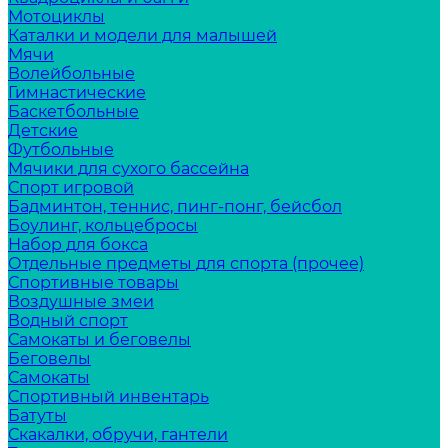
Мотоциклы
Каталки и модели для малышей
Мячи
Волейбольные
Гимнастические
Баскетбольные
Детские
Футбольные
Мячики для сухого бассейна
Спорт игровой
Бадминтон, теннис, пинг-понг, бейсбол
Боулинг, кольцебросы
Набор для бокса
Отдельные предметы для спорта (прочее)
Спортивные товары
Воздушные змеи
Водный спорт
Самокаты и беговелы
Беговелы
Самокаты
Спортивный инвентарь
Батуты
Скакалки, обручи, гантели