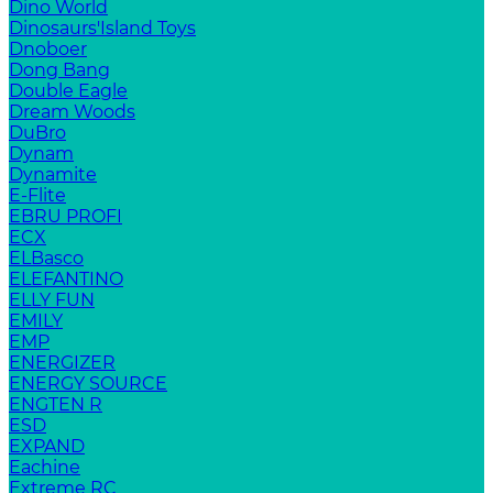
Dino World
Dinosaurs'Island Toys
Dnoboer
Dong Bang
Double Eagle
Dream Woods
DuBro
Dynam
Dynamite
E-Flite
EBRU PROFI
ECX
ELBasco
ELEFANTINO
ELLY FUN
EMILY
EMP
ENERGIZER
ENERGY SOURCE
ENGTEN R
ESD
EXPAND
Eachine
Extreme RC