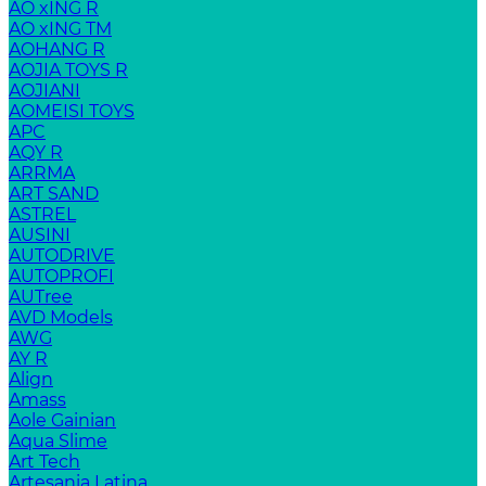
AO xING R
AO xING TM
AOHANG R
AOJIA TOYS R
AOJIANI
AOMEISI TOYS
APC
AQY R
ARRMA
ART SAND
ASTREL
AUSINI
AUTODRIVE
AUTOPROFI
AUTree
AVD Models
AWG
AY R
Align
Amass
Aole Gainian
Aqua Slime
Art Tech
Artesania Latina