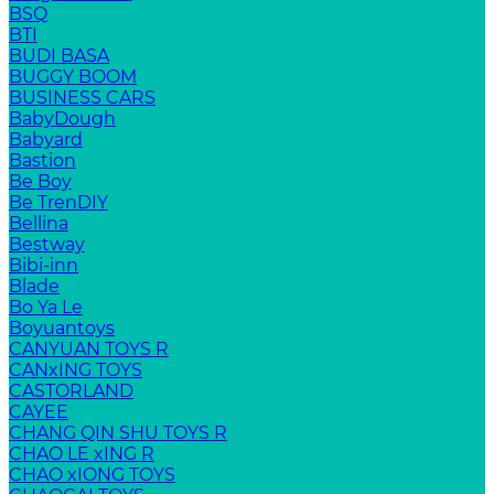
BSQ
BTI
BUDI BASA
BUGGY BOOM
BUSINESS CARS
BabyDough
Babyard
Bastion
Be Boy
Be TrenDIY
Bellina
Bestway
Bibi-inn
Blade
Bo Ya Le
Boyuantoys
CANYUAN TOYS R
CANxING TOYS
CASTORLAND
CAYEE
CHANG QIN SHU TOYS R
CHAO LE xING R
CHAO xIONG TOYS