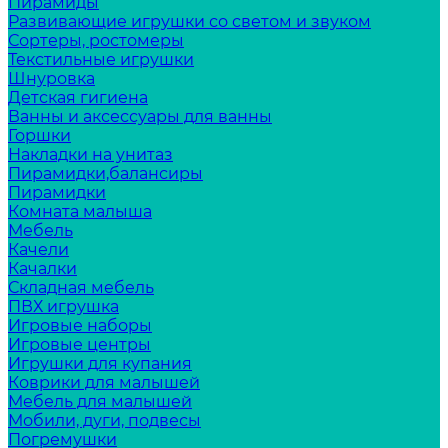
Пирамиды
Развивающие игрушки со светом и звуком
Сортеры, ростомеры
Текстильные игрушки
Шнуровка
Детская гигиена
Ванны и аксессуары для ванны
Горшки
Накладки на унитаз
Пирамидки,балансиры
Пирамидки
Комната малыша
Мебель
Качели
Качалки
Складная мебель
ПВХ игрушка
Игровые наборы
Игровые центры
Игрушки для купания
Коврики для малышей
Мебель для малышей
Мобили, дуги, подвесы
Погремушки