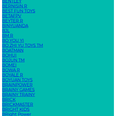
BENTLEY
BERNISIN R
BEST FUN TOYS
BETAFPV
BEYTER R
BINYUANDA
BJL
BM R
BO YOU YI
BO ZHI YU TOYS TM
BOATMAN
BOHUI
BOJUN TM
BOMEI
BOWA R
BOYALE R
BOYUAN TOYS
BRAINPOWER
BRAINY GAMES
BRAINY TRAINY
BRICK
BRICKMASTER
BRIGHT KIDS
BRight Power