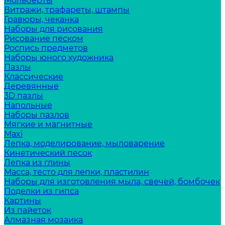
Мольберты
Витражи, трафареты, штампы
Гравюры, чеканка
Наборы для рисования
Рисование песком
Роспись предметов
Наборы юного художника
Пазлы
Классические
Деревянные
3D пазлы
Напольные
Наборы пазлов
Мягкие и магнитные
Maxi
Лепка, моделирование, мыловарение
Кинетический песок
Лепка из глины
Масса, тесто для лепки, пластилин
Наборы для изготовления мыла, свечей, бомбочек
Поделки из гипса
Картины
Из пайеток
Алмазная мозаика