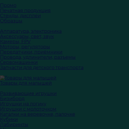
Промо
Печатная продукция
Стенды, дисплеи
Образцы
Аппаратура, электроника
Аксессуары, свет, звук
Камеры, FPV
Моторы, регуляторы
Передатчики, приёмники
Провода, удлинители, разъемы
Сервомашинки
Запчасти для детского транспорта
Товары для малышей
Развивающие игрушки
Бизиборд
Игрушки на логику
Игрушки с молоточком
Каталки на веревочке, палочке
Кубики
Лабиринты