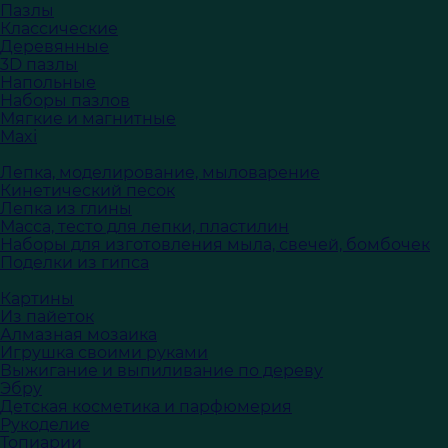
Пазлы
Классические
Деревянные
3D пазлы
Напольные
Наборы пазлов
Мягкие и магнитные
Maxi
Лепка, моделирование, мыловарение
Кинетический песок
Лепка из глины
Масса, тесто для лепки, пластилин
Наборы для изготовления мыла, свечей, бомбочек
Поделки из гипса
Картины
Из пайеток
Алмазная мозаика
Игрушка своими руками
Выжигание и выпиливание по дереву
Эбру
Детская косметика и парфюмерия
Рукоделие
Топиарии