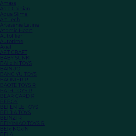
Amass
Aole Gainian
Aqua Slime
Art Tech
Artesania Latina
Atomic Heart
AutoFlier
Autotime
Axial
AЯT CRAFT
BABY SUNKI
BAI xIN TOYS
BAINUO
BANG YU TOYS
BAONIER R
BAOTE TOYS R
BATH TOYS R
BEAR CARD R
BEBOY
BEI EN LE TOYS
BEI JIA TOYS
BEINZI R
BEIYINIAO TOYS R
BEIxINGxIN
BELA