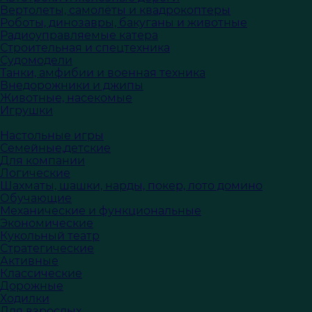
Вертолеты, самолёты и квадрокоптеры
Роботы, динозавры, бакуганы и животные
Радиоуправляемые катера
Строительная и спецтехника
Судомодели
Танки, амфибии и военная техника
Внедорожники и джипы
Животные, насекомые
Игрушки
Настольные игры
Семейные,детские
Для компании
Логические
Шахматы, шашки, нарды, покер, лото домино
Обучающие
Механические и функциональные
Экономические
Кукольный театр
Стратегические
Активные
Классические
Дорожные
Ходилки
Для взрослых