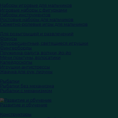
Наборы игровые для мальчиков
Игровые наборы с фигурками
Наборы инструментов
Ростовые наборы для мальчиков
Сюжетно-ролевые игры для мальчиков
Для розыгрышей и развлечений
Фокусы
Флуоресцентные, светящиеся игрушки
Фингерборды
Пружинка-радуга, волчки, йо-йо
Мячи прыгуны, волосатики
Калейдоскопы
Игрушки-антистрессы
Жвачка для рук, лизуны
Рыбалки
Рыбалки без механизма
Рыбалки с механизмом
Развитие и обучение
Конструкторы