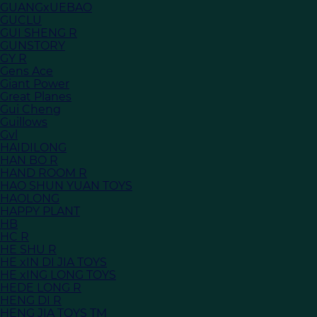
GUANGxUEBAO
GUCLU
GUI SHENG R
GUNSTORY
GY R
Gens Ace
Giant Power
Great Planes
Gui Cheng
Guillows
Gvl
HAIDILONG
HAN BO R
HAND ROOM R
HAO SHUN YUAN TOYS
HAOLONG
HAPPY PLANT
HB
HC R
HE SHU R
HE xIN DI JIA TOYS
HE xING LONG TOYS
HEDE LONG R
HENG DI R
HENG JIA TOYS TM