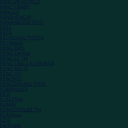
FANCUN WORLD
FANCY BABY
FANGLU
FANSHENG R
FANWINGDA TOYS
FEEL
FEFA
FEI HUANG TOYS R
FEI PAN R
FENG BAO
FENG DA KAI
FENG LE TM
FENG LING LIU ER BA R
FENG NIU R
FENG YU
FENGNIU
FENGZHIxING TOYS
FORMULA 3
FS R
FUN STAR
FUNNY
FUNYCOOLBE TM
FUNтики
FZ R
FatShark