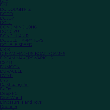
DLE
DM
DO DOUGH kits
DODO
DOJOY
DOLU
DONG MING LONG
DONG YU
DONGHUAN R
DOUBLE HAPPY TOYS
DOUBLE SPEED
DR R
DREAM MAKERS-BOARD GAMES
DREAM MAKERS-VARIOUS
DSY R
DUMOON
DURACELL
DYD R
DYS
Da Shuang Jin
DeDe
Deep RC
Dino World
Dinosaurs'Island Toys
Dnoboer