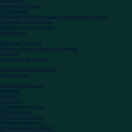
Машинки
Неваляшки, юлы
Пирамиды
Развивающие игрушки со светом и звуком
Сортеры, ростомеры
Текстильные игрушки
Шнуровка
Детская гигиена
Ванны и аксессуары для ванны
Горшки
Накладки на унитаз
Пирамидки,балансиры
Пирамидки
Комната малыша
Мебель
Качели
Качалки
Складная мебель
ПВХ игрушка
Игровые наборы
Игровые центры
Игрушки для купания