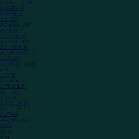
AIYINGLE TM
AMRITA R
AMWELL
ANLILY
AO BAO LI R
AO xIN R
AO xING R
AO xING TM
AOHANG R
AOJIA TOYS R
AOJIANI
AOMEISI TOYS
APC
AQY R
ARRMA
ART SAND
ASTREL
AUSINI
AUTODRIVE
AUTOPROFI
AUTree
AVD Models
AWG
AY R
Align