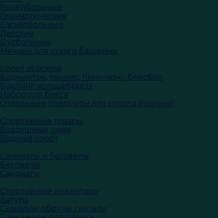
Волейбольные
Гимнастические
Баскетбольные
Детские
Футбольные
Мячики для сухого бассейна
Спорт игровой
Бадминтон, теннис, пинг-понг, бейсбол
Боулинг, кольцебросы
Набор для бокса
Отдельные предметы для спорта (прочее)
Спортивные товары
Воздушные змеи
Водный спорт
Самокаты и беговелы
Беговелы
Самокаты
Спортивный инвентарь
Батуты
Скакалки, обручи, гантели
Тренажеры для спорта