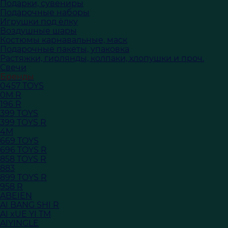
Подарки, сувениры
Подарочные наборы
Игрушки под ёлку
Воздушные шары
Костюмы карнавальные, маск
Подарочные пакеты, упаковка
Растяжки, гирлянды, колпаки, хлопушки и проч.
Свечи
Бренды
0457 TOYS
0M R
196 R
399 TOYS
399 TOYS R
4M
669 TOYS
696 TOYS R
858 TOYS R
883
899 TOYS R
958 R
ABEIEN
AI BANG SHI R
AI xUE YI TM
AIYINGLE