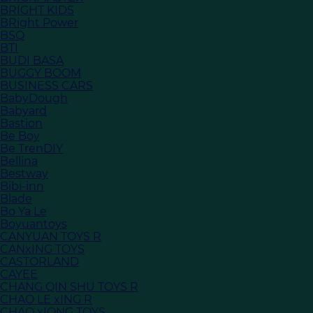
BRIGHT KIDS
BRight Power
BSQ
BTI
BUDI BASA
BUGGY BOOM
BUSINESS CARS
BabyDough
Babyard
Bastion
Be Boy
Be TrenDIY
Bellina
Bestway
Bibi-inn
Blade
Bo Ya Le
Boyuantoys
CANYUAN TOYS R
CANxING TOYS
CASTORLAND
CAYEE
CHANG QIN SHU TOYS R
CHAO LE xING R
CHAO xIONG TOYS