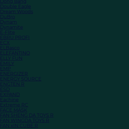
Dong Bang
Double Eagle
Dream Woods
DuBro
Dynam
Dynamite
E-Flite
EBRU PROFI
ECX
ELBasco
ELEFANTINO
ELLY FUN
EMILY
EMP
ENERGIZER
ENERGY SOURCE
ENGTEN R
ESD
EXPAND
Eachine
Extreme RC
FACE MASK
FAN SHENG DA TOYS R
FAN WINGDA TOYS R
FAN xIN CUBE R