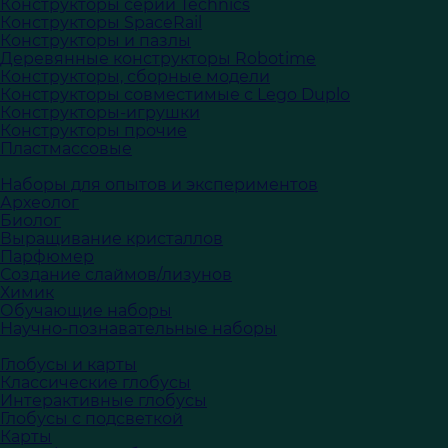
Конструкторы серии Technics
Конструкторы SpaceRail
Конструкторы и пазлы
Деревянные конструкторы Robotime
Конструкторы, сборные модели
Конструкторы совместимые с Lego Duplo
Конструкторы-игрушки
Конструкторы прочие
Пластмассовые
Наборы для опытов и экспериментов
Археолог
Биолог
Выращивание кристаллов
Парфюмер
Создание слаймов/лизунов
Химик
Обучающие наборы
Научно-познавательные наборы
Глобусы и карты
Классические глобусы
Интерактивные глобусы
Глобусы с подсветкой
Карты