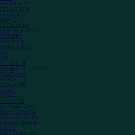
BELINDA R
BELUCHE R
BENERLE
BENTLEY
BERNISIN R
BEST FUN TOYS
BETAFPV
BEYTER R
BINYUANDA
BJL
BM R
BO YOU YI
BO ZHI YU TOYS TM
BOATMAN
BOHUI
BOJUN TM
BOMEI
BOWA R
BOYALE R
BOYUAN TOYS
BRAINPOWER
BRAINY GAMES
BRAINY TRAINY
BRICK
BRICKMASTER