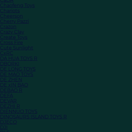
CaDA
Chaofeng Toys
Chariots
Cheerson
Cherry Pazzi
Crazon
Crazy Clay
Create Toys
Cross Fire
Cute Sunlight
CxRC
DA HUA TOYS R
DBORKI
DE LONG TOYS
DE MAO TOYS
DE ZHEN
DE xIN BAO
DEBAO R
DEFA
DEVAR
DEZHI R
DIENNUO TOYS
DINOSAURS ISLAND TOYS R
DJECO
DJI