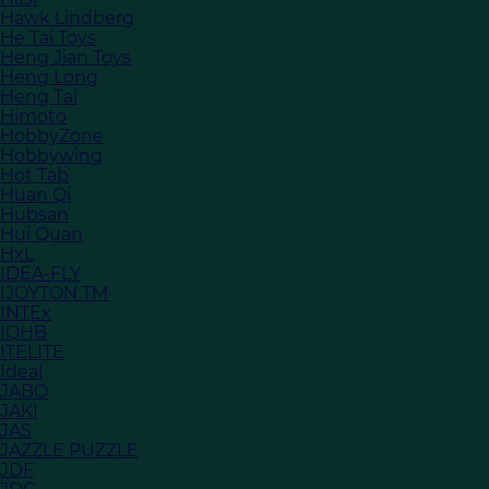
Hawk Lindberg
He Tai Toys
Heng Jian Toys
Heng Long
Heng Tai
Himoto
HobbyZone
Hobbywing
Hot Tab
Huan Qi
Hubsan
Hui Quan
HxL
IDEA-FLY
IJOYTON TM
INTEx
IQHB
ITELITE
Ideal
JABO
JAKI
JAS
JAZZLE PUZZLE
JDF