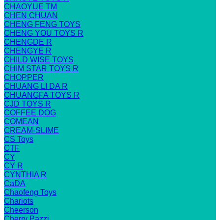
CHAOYUE TM
CHEN CHUAN
CHENG FENG TOYS
CHENG YOU TOYS R
CHENGDE R
CHENGYE R
CHILD WISE TOYS
CHIM STAR TOYS R
CHOPPER
CHUANG LI DA R
CHUANGFA TOYS R
CJD TOYS R
COFFEE DOG
COMEAN
CREAM-SLIME
CS Toys
CTF
CY
CY R
CYNTHIA R
CaDA
Chaofeng Toys
Chariots
Cheerson
Cherry Pazzi