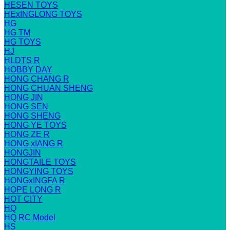
HESEN TOYS
HExINGLONG TOYS
HG
HG TM
HG TOYS
HJ
HLDTS R
HOBBY DAY
HONG CHANG R
HONG CHUAN SHENG
HONG JIN
HONG SEN
HONG SHENG
HONG YE TOYS
HONG ZE R
HONG xIANG R
HONGJIN
HONGTAILE TOYS
HONGYING TOYS
HONGxINGFA R
HOPE LONG R
HOT CITY
HQ
HQ RC Model
HS