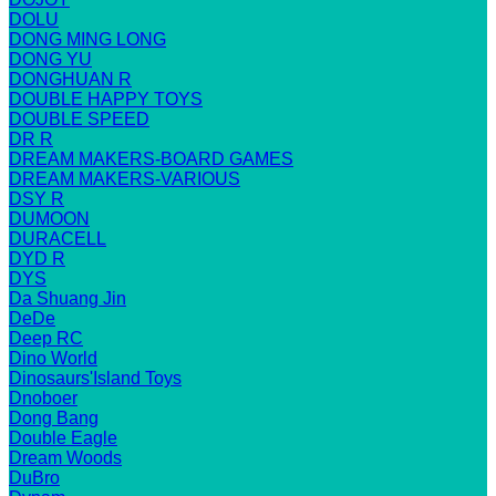
DOLU
DONG MING LONG
DONG YU
DONGHUAN R
DOUBLE HAPPY TOYS
DOUBLE SPEED
DR R
DREAM MAKERS-BOARD GAMES
DREAM MAKERS-VARIOUS
DSY R
DUMOON
DURACELL
DYD R
DYS
Da Shuang Jin
DeDe
Deep RC
Dino World
Dinosaurs'Island Toys
Dnoboer
Dong Bang
Double Eagle
Dream Woods
DuBro