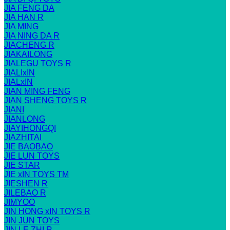
JIA FENG DA
JIA HAN R
JIA MING
JIA NING DA R
JIACHENG R
JIAKAILONG
JIALEGU TOYS R
JIALIxIN
JIALxIN
JIAN MING FENG
JIAN SHENG TOYS R
JIANI
JIANLONG
JIAYIHONGQI
JIAZHITAI
JIE BAOBAO
JIE LUN TOYS
JIE STAR
JIE xIN TOYS TM
JIESHEN R
JILEBAO R
JIMYOO
JIN HONG xIN TOYS R
JIN JUN TOYS
JIN LE ZHI R