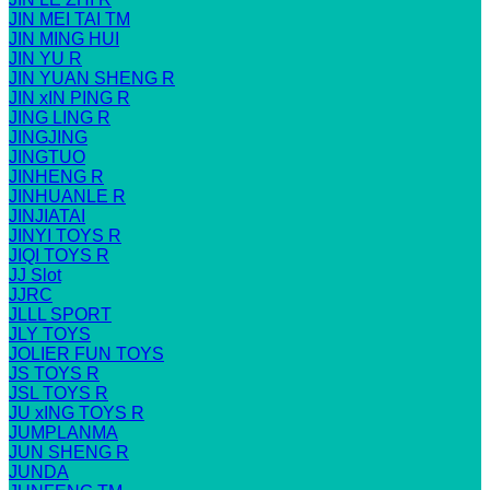
JIN MEI TAI TM
JIN MING HUI
JIN YU R
JIN YUAN SHENG R
JIN xIN PING R
JING LING R
JINGJING
JINGTUO
JINHENG R
JINHUANLE R
JINJIATAI
JINYI TOYS R
JIQI TOYS R
JJ Slot
JJRC
JLLL SPORT
JLY TOYS
JOLIER FUN TOYS
JS TOYS R
JSL TOYS R
JU xING TOYS R
JUMPLANMA
JUN SHENG R
JUNDA