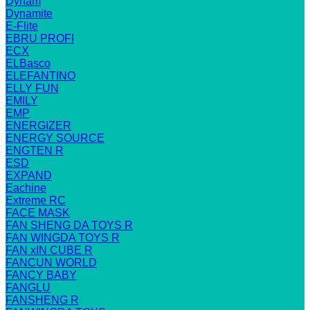
Dynam
Dynamite
E-Flite
EBRU PROFI
ECX
ELBasco
ELEFANTINO
ELLY FUN
EMILY
EMP
ENERGIZER
ENERGY SOURCE
ENGTEN R
ESD
EXPAND
Eachine
Extreme RC
FACE MASK
FAN SHENG DA TOYS R
FAN WINGDA TOYS R
FAN xIN CUBE R
FANCUN WORLD
FANCY BABY
FANGLU
FANSHENG R