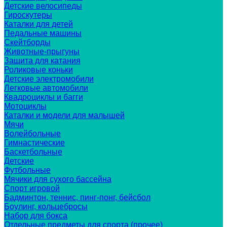
Детские велосипеды
Гироскутеры
Каталки для детей
Педальные машины
Скейтборды
Животные-прыгуны
Защита для катания
Роликовые коньки
Детские электромобили
Легковые автомобили
Квадроциклы и багги
Мотоциклы
Каталки и модели для малышей
Мячи
Волейбольные
Гимнастические
Баскетбольные
Детские
Футбольные
Мячики для сухого бассейна
Спорт игровой
Бадминтон, теннис, пинг-понг, бейсбол
Боулинг, кольцебросы
Набор для бокса
Отдельные предметы для спорта (прочее)