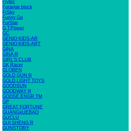
Flytec
Forange block
FrSky
Funny Go
FurStar
G.T.Power
GC
GENIO KIDS-AR
GENIO KIDS-ART
GINA
GINA R
GIRL'S CLUB
GK Racer
GLOBEN
GOLD GUN R
GOLD LIGHT TOYS
GOODSUN
GOODWAY R
GOOSE.ENGR TM
GP
GREAT FORTUNE
GUANGxUEBAO
GUCLU
GUI SHENG R
GUNSTORY