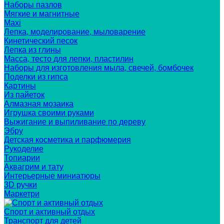
Наборы пазлов
Мягкие и магнитные
Maxi
Лепка, моделирование, мыловарение
Кинетический песок
Лепка из глины
Масса, тесто для лепки, пластилин
Наборы для изготовления мыла, свечей, бомбочек
Поделки из гипса
Картины
Из пайеток
Алмазная мозаика
Игрушка своими руками
Выжигание и выпиливание по дереву
Эбру
Детская косметика и парфюмерия
Рукоделие
Топиарии
Аквагрим и тату
Интерьерные миниатюры
3D ручки
Маркетри
Спорт и активный отдых
Транспорт для детей