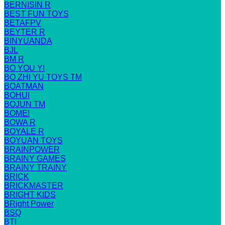
BERNISIN R
BEST FUN TOYS
BETAFPV
BEYTER R
BINYUANDA
BJL
BM R
BO YOU YI
BO ZHI YU TOYS TM
BOATMAN
BOHUI
BOJUN TM
BOMEI
BOWA R
BOYALE R
BOYUAN TOYS
BRAINPOWER
BRAINY GAMES
BRAINY TRAINY
BRICK
BRICKMASTER
BRIGHT KIDS
BRight Power
BSQ
BTI