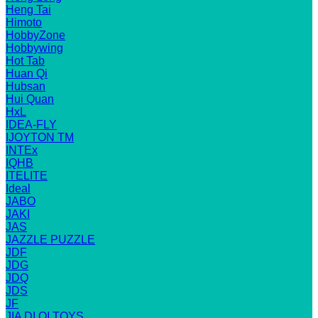
Heng Tai
Himoto
HobbyZone
Hobbywing
Hot Tab
Huan Qi
Hubsan
Hui Quan
HxL
IDEA-FLY
IJOYTON TM
INTEx
IQHB
ITELITE
Ideal
JABO
JAKI
JAS
JAZZLE PUZZLE
JDF
JDG
JDQ
JDS
JF
JIA DI QI TOYS