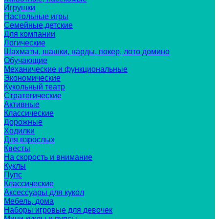
Игрушки
Настольные игры
Семейные,детские
Для компании
Логические
Шахматы, шашки, нарды, покер, лото домино
Обучающие
Механические и функциональные
Экономические
Кукольный театр
Стратегические
Активные
Классические
Дорожные
Ходилки
Для взрослых
Квесты
На скорость и внимание
Куклы
Пупс
Классические
Аксессуары для кукол
Мебель, дома
Наборы игровые для девочек
Мини куклы и пупсы