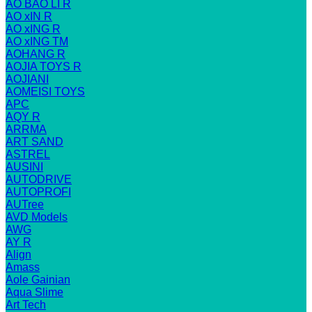
AO BAO LI R
AO xIN R
AO xING R
AO xING TM
AOHANG R
AOJIA TOYS R
AOJIANI
AOMEISI TOYS
APC
AQY R
ARRMA
ART SAND
ASTREL
AUSINI
AUTODRIVE
AUTOPROFI
AUTree
AVD Models
AWG
AY R
Align
Amass
Aole Gainian
Aqua Slime
Art Tech