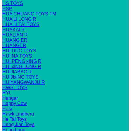
HS TOYS
HSP
HUA CHUANG TOYS TM
HUA LI LONG R
HUA LI TAI TOYS
HUAKAI R
HUALIAN R
HUANG ER
HUANGER
HUI DUO TOYS
HUI NA TOYS
HUI PENG xING R
HUI xING LONG R
HUIJIABAO R
HUIJIxING TOYS
HUIYANGWANJU R
HWS TOYS
HYL
Hangar
Happy Cow
Hasi
Hawk Lindberg
He Tai Toys
Heng Jian Toys
Heng Long