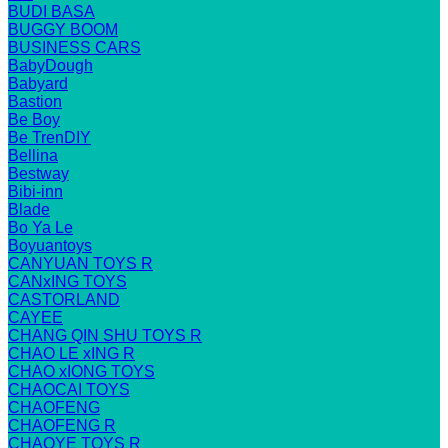
BUDI BASA
BUGGY BOOM
BUSINESS CARS
BabyDough
Babyard
Bastion
Be Boy
Be TrenDIY
Bellina
Bestway
Bibi-inn
Blade
Bo Ya Le
Boyuantoys
CANYUAN TOYS R
CANxING TOYS
CASTORLAND
CAYEE
CHANG QIN SHU TOYS R
CHAO LE xING R
CHAO xIONG TOYS
CHAOCAI TOYS
CHAOFENG
CHAOFENG R
CHAOYE TOYS R