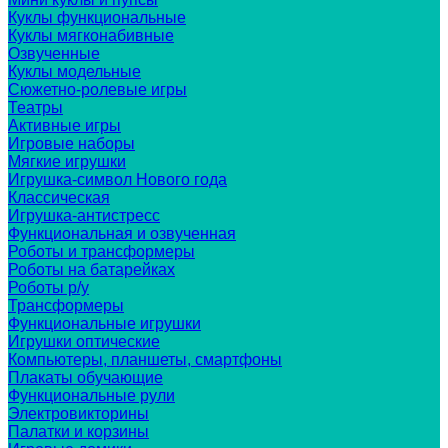
Куклы функциональные
Куклы мягконабивные
Озвученные
Куклы модельные
Сюжетно-ролевые игры
Театры
Активные игры
Игровые наборы
Мягкие игрушки
Игрушка-символ Нового года
Классическая
Игрушка-антистресс
Функциональная и озвученная
Роботы и трансформеры
Роботы на батарейках
Роботы р/у
Трансформеры
Функциональные игрушки
Игрушки оптические
Компьютеры, планшеты, смартфоны
Плакаты обучающие
Функциональные рули
Электровикторины
Палатки и корзины