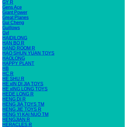
GY R
Gens Ace
Giant Power
Great Planes
Gui Cheng
Guillows
Gvl
HAIDILONG
HAN BO R
HAND ROOM R
HAO SHUN YUAN TOYS
HAOLONG
HAPPY PLANT
HB
HC R
HE SHU R
HE xIN DI JIA TOYS
HE xING LONG TOYS
HEDE LONG R
HENG DI R
HENG JIA TOYS TM
HENG JIE TOYS R
HENG YI KAI NUO TM
HENGJIAN R
HERACLES R