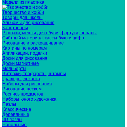
Модели из пластика
Творчество и хобби
Товары для школы
Альбомы для рисования
Канцтовары
Рюкзаки, мешки для обуви, фартуки, пеналы
Счётный материал, кассы букв и цифр
Рисование и раскрашивание
Картины по номерам
Аппликации, поделки
Доски для рисования
Доски магнитные
Мольберты
Витражи, трафареты, штампы
Гравюры, чеканка
Наборы для рисования
Рисование песком
Роспись предметов
Наборы юного художника
Пазлы
Классические
Деревянные
3D пазлы
Напольные