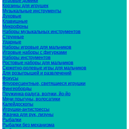
Игровые домики
Корзины для игрушек
Музыкальные инструменты
Духовые
Клавишные
Микрофоны
Наборы музыкальных инструментов
Струнные
Ударные
Наборы игровые для мальчиков
Игровые наборы с фигурками
Наборы инструментов
Ростовые наборы для мальчиков
Сюжетно-ролевые игры для мальчиков
Для розыгрышей и развлечений
Фокусы
Флуоресцентные, светящиеся игрушки
Фингерборды
Пружинка-радуга, волчки, йо-йо
Мячи прыгуны, волосатики
Калейдоскопы
Игрушки-антистрессы
Жвачка для рук, лизуны
Рыбалки
Рыбалки без механизма