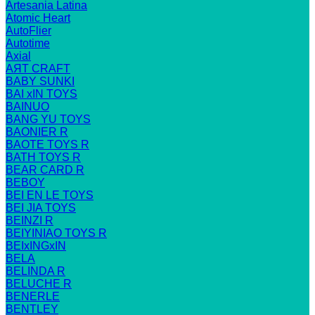
Artesania Latina
Atomic Heart
AutoFlier
Autotime
Axial
AЯT CRAFT
BABY SUNKI
BAI xIN TOYS
BAINUO
BANG YU TOYS
BAONIER R
BAOTE TOYS R
BATH TOYS R
BEAR CARD R
BEBOY
BEI EN LE TOYS
BEI JIA TOYS
BEINZI R
BEIYINIAO TOYS R
BEIxINGxIN
BELA
BELINDA R
BELUCHE R
BENERLE
BENTLEY