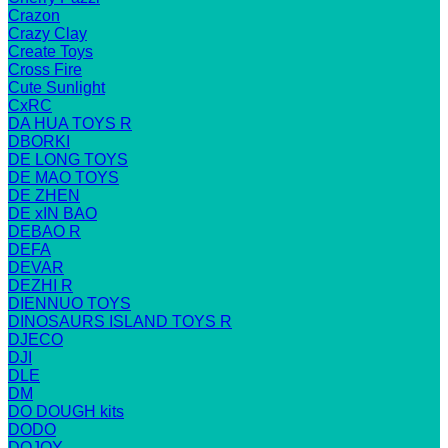
Crazon
Crazy Clay
Create Toys
Cross Fire
Cute Sunlight
CxRC
DA HUA TOYS R
DBORKI
DE LONG TOYS
DE MAO TOYS
DE ZHEN
DE xIN BAO
DEBAO R
DEFA
DEVAR
DEZHI R
DIENNUO TOYS
DINOSAURS ISLAND TOYS R
DJECO
DJI
DLE
DM
DO DOUGH kits
DODO
DOJOY