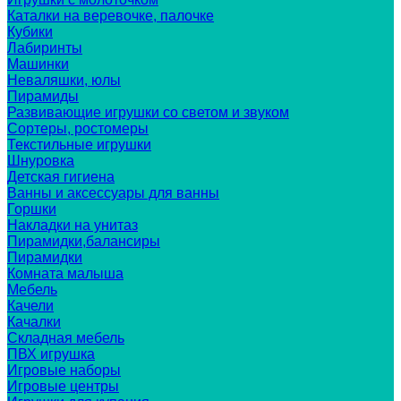
Каталки на веревочке, палочке
Кубики
Лабиринты
Машинки
Неваляшки, юлы
Пирамиды
Развивающие игрушки со светом и звуком
Сортеры, ростомеры
Текстильные игрушки
Шнуровка
Детская гигиена
Ванны и аксессуары для ванны
Горшки
Накладки на унитаз
Пирамидки,балансиры
Пирамидки
Комната малыша
Мебель
Качели
Качалки
Складная мебель
ПВХ игрушка
Игровые наборы
Игровые центры