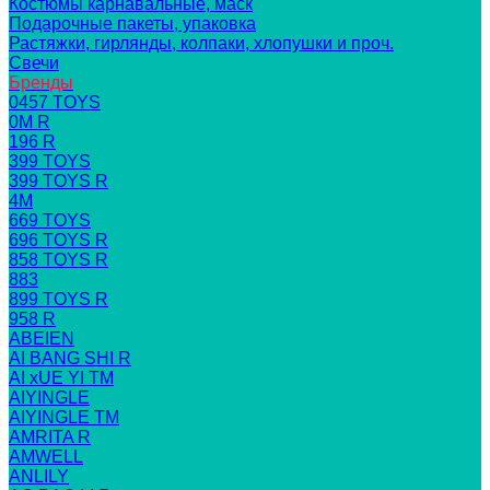
Костюмы карнавальные, маск
Подарочные пакеты, упаковка
Растяжки, гирлянды, колпаки, хлопушки и проч.
Свечи
Бренды
0457 TOYS
0M R
196 R
399 TOYS
399 TOYS R
4M
669 TOYS
696 TOYS R
858 TOYS R
883
899 TOYS R
958 R
ABEIEN
AI BANG SHI R
AI xUE YI TM
AIYINGLE
AIYINGLE TM
AMRITA R
AMWELL
ANLILY