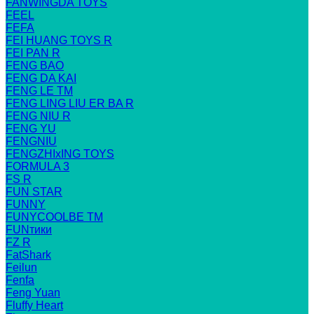
FANWINGDA TOYS
FEEL
FEFA
FEI HUANG TOYS R
FEI PAN R
FENG BAO
FENG DA KAI
FENG LE TM
FENG LING LIU ER BA R
FENG NIU R
FENG YU
FENGNIU
FENGZHIxING TOYS
FORMULA 3
FS R
FUN STAR
FUNNY
FUNYCOOLBE TM
FUNтики
FZ R
FatShark
Feilun
Fenfa
Feng Yuan
Fluffy Heart