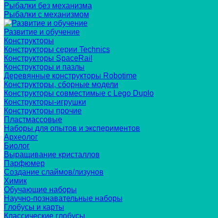
Рыбалки без механизма
Рыбалки с механизмом
Развитие и обучение
Конструкторы
Конструкторы серии Technics
Конструкторы SpaceRail
Конструкторы и пазлы
Деревянные конструкторы Robotime
Конструкторы, сборные модели
Конструкторы совместимые с Lego Duplo
Конструкторы-игрушки
Конструкторы прочие
Пластмассовые
Наборы для опытов и экспериментов
Археолог
Биолог
Выращивание кристаллов
Парфюмер
Создание слаймов/лизунов
Химик
Обучающие наборы
Научно-познавательные наборы
Глобусы и карты
Классические глобусы