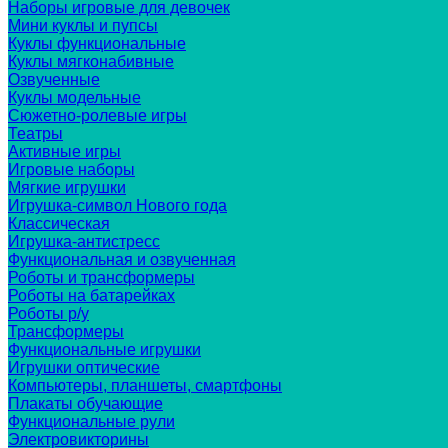
Наборы игровые для девочек
Мини куклы и пупсы
Куклы функциональные
Куклы мягконабивные
Озвученные
Куклы модельные
Сюжетно-ролевые игры
Театры
Активные игры
Игровые наборы
Мягкие игрушки
Игрушка-символ Нового года
Классическая
Игрушка-антистресс
Функциональная и озвученная
Роботы и трансформеры
Роботы на батарейках
Роботы р/у
Трансформеры
Функциональные игрушки
Игрушки оптические
Компьютеры, планшеты, смартфоны
Плакаты обучающие
Функциональные рули
Электровикторины