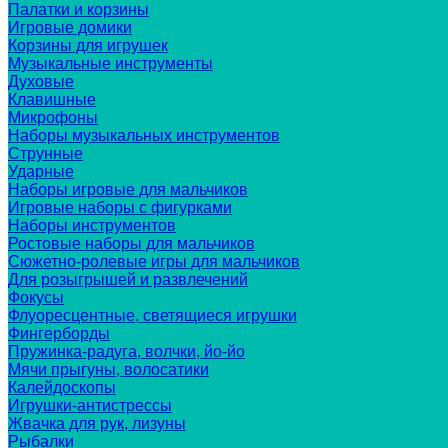
Палатки и корзины
Игровые домики
Корзины для игрушек
Музыкальные инструменты
Духовые
Клавишные
Микрофоны
Наборы музыкальных инструментов
Струнные
Ударные
Наборы игровые для мальчиков
Игровые наборы с фигурками
Наборы инструментов
Ростовые наборы для мальчиков
Сюжетно-ролевые игры для мальчиков
Для розыгрышей и развлечений
Фокусы
Флуоресцентные, светящиеся игрушки
Фингерборды
Пружинка-радуга, волчки, йо-йо
Мячи прыгуны, волосатики
Калейдоскопы
Игрушки-антистрессы
Жвачка для рук, лизуны
Рыбалки