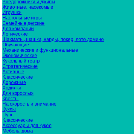
Внедорожники и джипы
Животные, насекомые
Игрушки
Настольные игры
Семейные,детские
Для компании
Логические
Шахматы, шашки, нарды, покер, лото домино
Обучающие
Механические и функциональные
Экономические
Кукольный театр
Стратегические
Активные
Классические
Дорожные
Ходилки
Для взрослых
Квесты
На скорость и внимание
Куклы
Пупс
Классические
Аксессуары для кукол
Мебель, дома