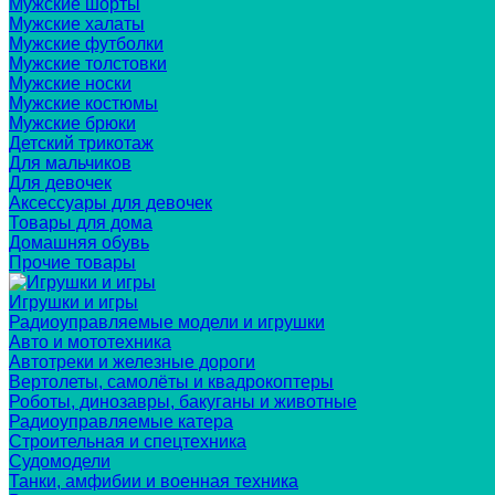
Мужские шорты
Мужские халаты
Мужские футболки
Мужские толстовки
Мужские носки
Мужские костюмы
Мужские брюки
Детский трикотаж
Для мальчиков
Для девочек
Аксессуары для девочек
Товары для дома
Домашняя обувь
Прочие товары
Игрушки и игры
Радиоуправляемые модели и игрушки
Авто и мототехника
Автотреки и железные дороги
Вертолеты, самолёты и квадрокоптеры
Роботы, динозавры, бакуганы и животные
Радиоуправляемые катера
Строительная и спецтехника
Судомодели
Танки, амфибии и военная техника