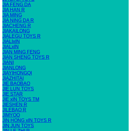
JIA FENG DA
JIA HAN R
JIA MING
JIA NING DA R
JIACHENG R
JIAKAILONG
JIALEGU TOYS R
JIALIxIN
JIALxIN
JIAN MING FENG
JIAN SHENG TOYS R
JIANI
JIANLONG
JIAYIHONGQI
JIAZHITAI
JIE BAOBAO
JIE LUN TOYS
JIE STAR
JIE xIN TOYS TM
JIESHEN R
JILEBAO R
JIMYOO
JIN HONG xIN TOYS R
JIN JUN TOYS
JIN LE ZHI R