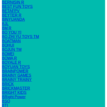
BERNISIN R
BEST FUN TOYS
BETAFPV
BEYTER R
BINYUANDA
BJL
BM R
BO YOU YI
BO ZHI YU TOYS TM
BOATMAN
BOHUI
BOJUN TM
BOMEI
BOWA R
BOYALE R
BOYUAN TOYS
BRAINPOWER
BRAINY GAMES
BRAINY TRAINY
BRICK
BRICKMASTER
BRIGHT KIDS
BRight Power
BSQ
BTI