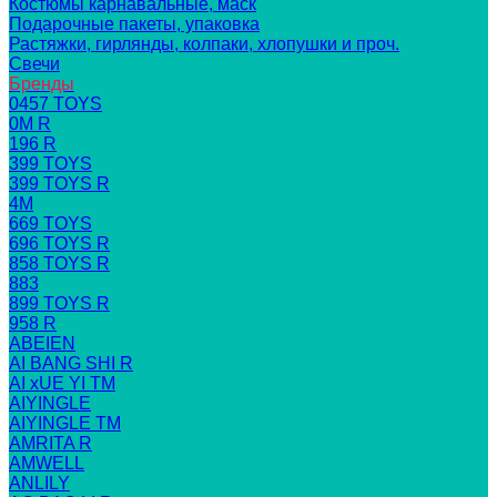
Костюмы карнавальные, маск
Подарочные пакеты, упаковка
Растяжки, гирлянды, колпаки, хлопушки и проч.
Свечи
Бренды
0457 TOYS
0M R
196 R
399 TOYS
399 TOYS R
4M
669 TOYS
696 TOYS R
858 TOYS R
883
899 TOYS R
958 R
ABEIEN
AI BANG SHI R
AI xUE YI TM
AIYINGLE
AIYINGLE TM
AMRITA R
AMWELL
ANLILY