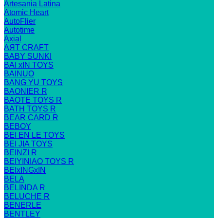
Artesania Latina
Atomic Heart
AutoFlier
Autotime
Axial
AЯT CRAFT
BABY SUNKI
BAI xIN TOYS
BAINUO
BANG YU TOYS
BAONIER R
BAOTE TOYS R
BATH TOYS R
BEAR CARD R
BEBOY
BEI EN LE TOYS
BEI JIA TOYS
BEINZI R
BEIYINIAO TOYS R
BEIxINGxIN
BELA
BELINDA R
BELUCHE R
BENERLE
BENTLEY