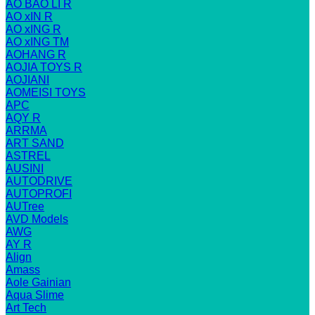
AO BAO LI R
AO xIN R
AO xING R
AO xING TM
AOHANG R
AOJIA TOYS R
AOJIANI
AOMEISI TOYS
APC
AQY R
ARRMA
ART SAND
ASTREL
AUSINI
AUTODRIVE
AUTOPROFI
AUTree
AVD Models
AWG
AY R
Align
Amass
Aole Gainian
Aqua Slime
Art Tech