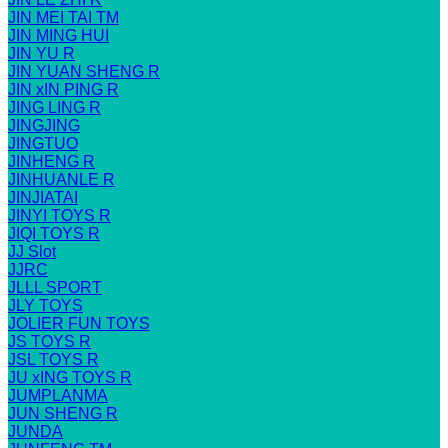
JIN MEI TAI TM
JIN MING HUI
JIN YU R
JIN YUAN SHENG R
JIN xIN PING R
JING LING R
JINGJING
JINGTUO
JINHENG R
JINHUANLE R
JINJIATAI
JINYI TOYS R
JIQI TOYS R
JJ Slot
JJRC
JLLL SPORT
JLY TOYS
JOLIER FUN TOYS
JS TOYS R
JSL TOYS R
JU xING TOYS R
JUMPLANMA
JUN SHENG R
JUNDA