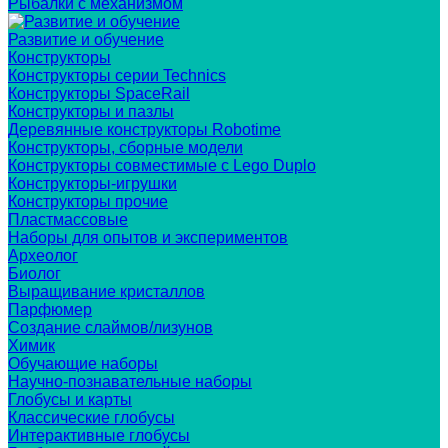
Рыбалки с механизмом
Развитие и обучение
Конструкторы
Конструкторы серии Technics
Конструкторы SpaceRail
Конструкторы и пазлы
Деревянные конструкторы Robotime
Конструкторы, сборные модели
Конструкторы совместимые с Lego Duplo
Конструкторы-игрушки
Конструкторы прочие
Пластмассовые
Наборы для опытов и экспериментов
Археолог
Биолог
Выращивание кристаллов
Парфюмер
Создание слаймов/лизунов
Химик
Обучающие наборы
Научно-познавательные наборы
Глобусы и карты
Классические глобусы
Интерактивные глобусы