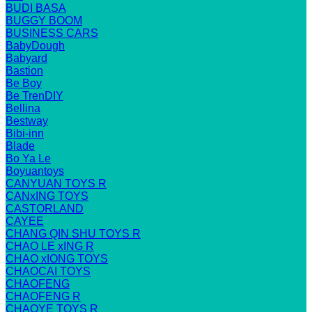
BUDI BASA
BUGGY BOOM
BUSINESS CARS
BabyDough
Babyard
Bastion
Be Boy
Be TrenDIY
Bellina
Bestway
Bibi-inn
Blade
Bo Ya Le
Boyuantoys
CANYUAN TOYS R
CANxING TOYS
CASTORLAND
CAYEE
CHANG QIN SHU TOYS R
CHAO LE xING R
CHAO xIONG TOYS
CHAOCAI TOYS
CHAOFENG
CHAOFENG R
CHAOYE TOYS R