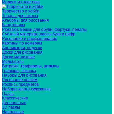
Модели из пластика
Творчество и хобби
Товары для школы
Альбомы для рисования
Канцтовары
Рюкзаки, мешки для обуви, фартуки, пеналы
Счётный материал, кассы букв и цифр
Рисование и раскрашивание
Картины по номерам
Аппликации, поделки
Доски для рисования
Доски магнитные
Мольберты
Витражи, трафареты, штампы
Гравюры, чеканка
Наборы для рисования
Рисование песком
Роспись предметов
Наборы юного художника
Пазлы
Классические
Деревянные
3D пазлы
Напольные