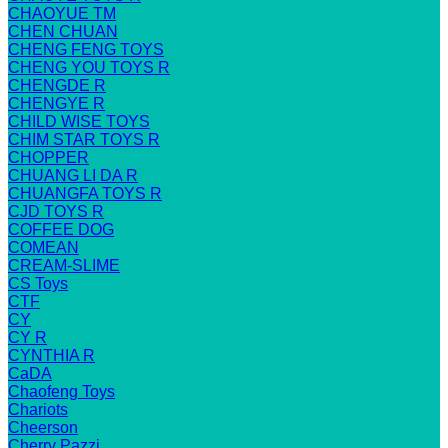
CHAOYUE TM
CHEN CHUAN
CHENG FENG TOYS
CHENG YOU TOYS R
CHENGDE R
CHENGYE R
CHILD WISE TOYS
CHIM STAR TOYS R
CHOPPER
CHUANG LI DA R
CHUANGFA TOYS R
CJD TOYS R
COFFEE DOG
COMEAN
CREAM-SLIME
CS Toys
CTF
CY
CY R
CYNTHIA R
CaDA
Chaofeng Toys
Chariots
Cheerson
Cherry Pazzi