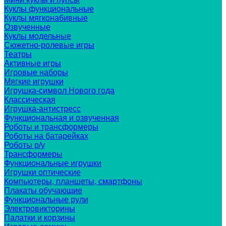
Куклы функциональные
Куклы мягконабивные
Озвученные
Куклы модельные
Сюжетно-ролевые игры
Театры
Активные игры
Игровые наборы
Мягкие игрушки
Игрушка-символ Нового года
Классическая
Игрушка-антистресс
Функциональная и озвученная
Роботы и трансформеры
Роботы на батарейках
Роботы р/у
Трансформеры
Функциональные игрушки
Игрушки оптические
Компьютеры, планшеты, смартфоны
Плакаты обучающие
Функциональные рули
Электровикторины
Палатки и корзины