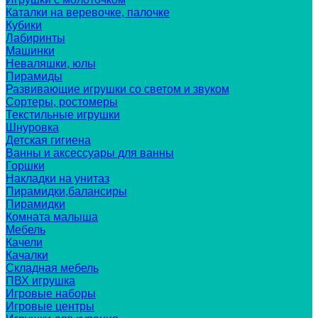
Каталки на веревочке, палочке
Кубики
Лабиринты
Машинки
Неваляшки, юлы
Пирамиды
Развивающие игрушки со светом и звуком
Сортеры, ростомеры
Текстильные игрушки
Шнуровка
Детская гигиена
Ванны и аксессуары для ванны
Горшки
Накладки на унитаз
Пирамидки,балансиры
Пирамидки
Комната малыша
Мебель
Качели
Качалки
Складная мебель
ПВХ игрушка
Игровые наборы
Игровые центры