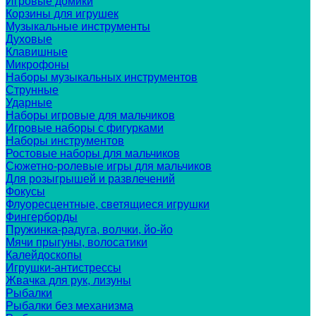
Игровые домики
Корзины для игрушек
Музыкальные инструменты
Духовые
Клавишные
Микрофоны
Наборы музыкальных инструментов
Струнные
Ударные
Наборы игровые для мальчиков
Игровые наборы с фигурками
Наборы инструментов
Ростовые наборы для мальчиков
Сюжетно-ролевые игры для мальчиков
Для розыгрышей и развлечений
Фокусы
Флуоресцентные, светящиеся игрушки
Фингерборды
Пружинка-радуга, волчки, йо-йо
Мячи прыгуны, волосатики
Калейдоскопы
Игрушки-антистрессы
Жвачка для рук, лизуны
Рыбалки
Рыбалки без механизма