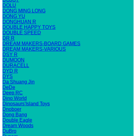
DOLU
DONG MING LONG
DONG YU
DONGHUAN R
DOUBLE HAPPY TOYS
DOUBLE SPEED
DR R
DREAM MAKERS-BOARD GAMES
DREAM MAKERS-VARIOUS
DSY R
DUMOON
DURACELL
DYD R
DYS
Da Shuang Jin
DeDe
Deep RC
Dino World
Dinosaurs'Island Toys
Dnoboer
Dong Bang
Double Eagle
Dream Woods
DuBro