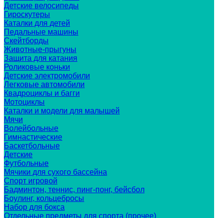
Детские велосипеды
Гироскутеры
Каталки для детей
Педальные машины
Скейтборды
Животные-прыгуны
Защита для катания
Роликовые коньки
Детские электромобили
Легковые автомобили
Квадроциклы и багги
Мотоциклы
Каталки и модели для малышей
Мячи
Волейбольные
Гимнастические
Баскетбольные
Детские
Футбольные
Мячики для сухого бассейна
Спорт игровой
Бадминтон, теннис, пинг-понг, бейсбол
Боулинг, кольцебросы
Набор для бокса
Отдельные предметы для спорта (прочее)