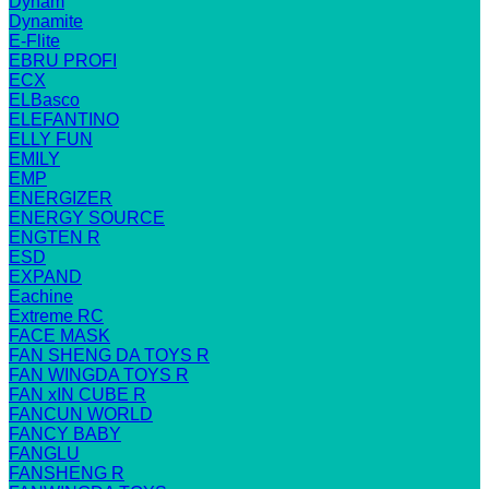
Dynam
Dynamite
E-Flite
EBRU PROFI
ECX
ELBasco
ELEFANTINO
ELLY FUN
EMILY
EMP
ENERGIZER
ENERGY SOURCE
ENGTEN R
ESD
EXPAND
Eachine
Extreme RC
FACE MASK
FAN SHENG DA TOYS R
FAN WINGDA TOYS R
FAN xIN CUBE R
FANCUN WORLD
FANCY BABY
FANGLU
FANSHENG R