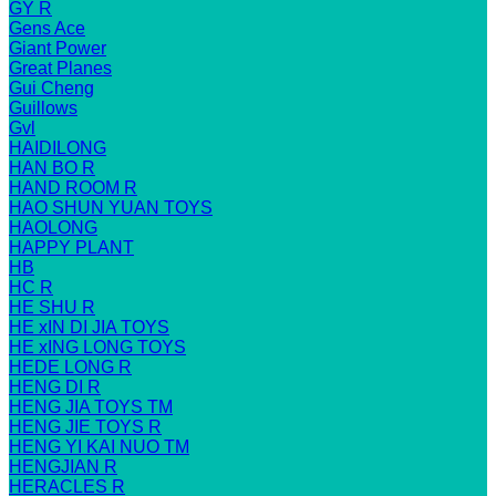
GY R
Gens Ace
Giant Power
Great Planes
Gui Cheng
Guillows
Gvl
HAIDILONG
HAN BO R
HAND ROOM R
HAO SHUN YUAN TOYS
HAOLONG
HAPPY PLANT
HB
HC R
HE SHU R
HE xIN DI JIA TOYS
HE xING LONG TOYS
HEDE LONG R
HENG DI R
HENG JIA TOYS TM
HENG JIE TOYS R
HENG YI KAI NUO TM
HENGJIAN R
HERACLES R