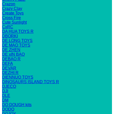
Crazon
Crazy Clay
Create Toys
Cross Fire
Cute Sunlight
CxRC
DA HUA TOYS R
DBORKI
DE LONG TOYS
DE MAO TOYS
DE ZHEN
DE xIN BAO
DEBAO R
DEFA
DEVAR
DEZHI R
DIENNUO TOYS
DINOSAURS ISLAND TOYS R
DJECO
DJI
DLE
DM
DO DOUGH kits
DODO
DOJOY