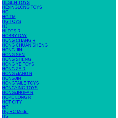
HESEN TOYS
HExINGLONG TOYS
HG
HG TM
HG TOYS
HJ
HLDTS R
HOBBY DAY
HONG CHANG R
HONG CHUAN SHENG
HONG JIN
HONG SEN
HONG SHENG
HONG YE TOYS
HONG ZE R
HONG xIANG R
HONGJIN
HONGTAILE TOYS
HONGYING TOYS
HONGxINGFA R
HOPE LONG R
HOT CITY
HQ
HQ RC Model
HS