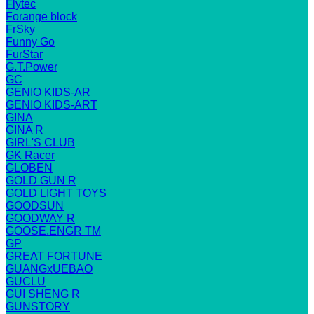
Flytec
Forange block
FrSky
Funny Go
FurStar
G.T.Power
GC
GENIO KIDS-AR
GENIO KIDS-ART
GINA
GINA R
GIRL'S CLUB
GK Racer
GLOBEN
GOLD GUN R
GOLD LIGHT TOYS
GOODSUN
GOODWAY R
GOOSE.ENGR TM
GP
GREAT FORTUNE
GUANGxUEBAO
GUCLU
GUI SHENG R
GUNSTORY