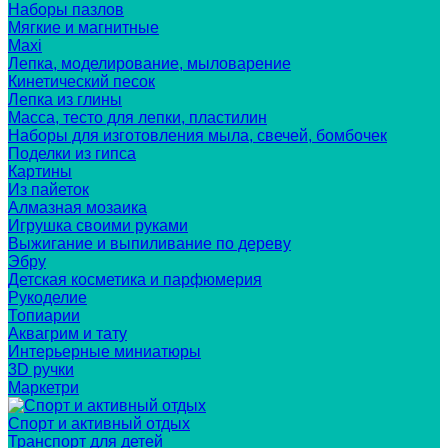
Наборы пазлов
Мягкие и магнитные
Maxi
Лепка, моделирование, мыловарение
Кинетический песок
Лепка из глины
Масса, тесто для лепки, пластилин
Наборы для изготовления мыла, свечей, бомбочек
Поделки из гипса
Картины
Из пайеток
Алмазная мозаика
Игрушка своими руками
Выжигание и выпиливание по дереву
Эбру
Детская косметика и парфюмерия
Рукоделие
Топиарии
Аквагрим и тату
Интерьерные миниатюры
3D ручки
Маркетри
Спорт и активный отдых
Транспорт для детей