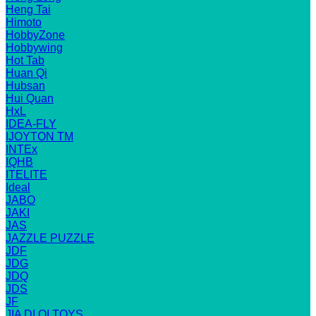
Heng Tai
Himoto
HobbyZone
Hobbywing
Hot Tab
Huan Qi
Hubsan
Hui Quan
HxL
IDEA-FLY
IJOYTON TM
INTEx
IQHB
ITELITE
Ideal
JABO
JAKI
JAS
JAZZLE PUZZLE
JDF
JDG
JDQ
JDS
JF
JIA DI QI TOYS