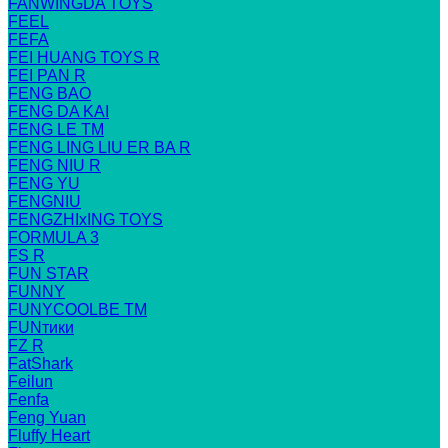
FANWINGDA TOYS
FEEL
FEFA
FEI HUANG TOYS R
FEI PAN R
FENG BAO
FENG DA KAI
FENG LE TM
FENG LING LIU ER BA R
FENG NIU R
FENG YU
FENGNIU
FENGZHIxING TOYS
FORMULA 3
FS R
FUN STAR
FUNNY
FUNYCOOLBE TM
FUNтики
FZ R
FatShark
Feilun
Fenfa
Feng Yuan
Fluffy Heart