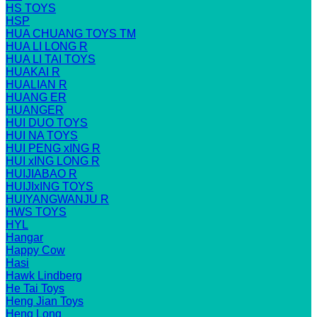
HS TOYS
HSP
HUA CHUANG TOYS TM
HUA LI LONG R
HUA LI TAI TOYS
HUAKAI R
HUALIAN R
HUANG ER
HUANGER
HUI DUO TOYS
HUI NA TOYS
HUI PENG xING R
HUI xING LONG R
HUIJIABAO R
HUIJIxING TOYS
HUIYANGWANJU R
HWS TOYS
HYL
Hangar
Happy Cow
Hasi
Hawk Lindberg
He Tai Toys
Heng Jian Toys
Heng Long