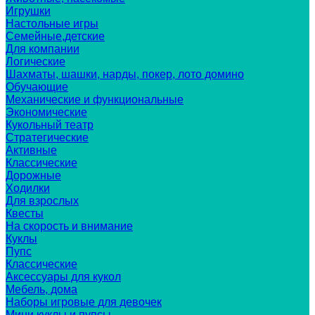
Игрушки
Настольные игры
Семейные,детские
Для компании
Логические
Шахматы, шашки, нарды, покер, лото домино
Обучающие
Механические и функциональные
Экономические
Кукольный театр
Стратегические
Активные
Классические
Дорожные
Ходилки
Для взрослых
Квесты
На скорость и внимание
Куклы
Пупс
Классические
Аксессуары для кукол
Мебель, дома
Наборы игровые для девочек
Мини куклы и пупсы