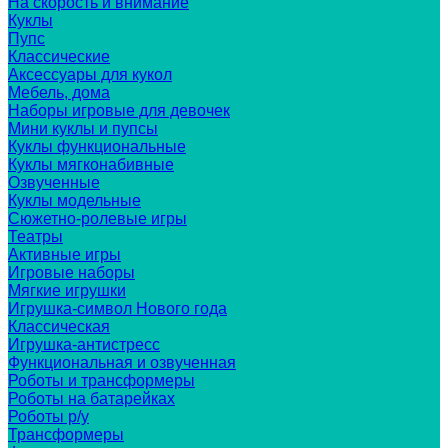
На скорость и внимание
Куклы
Пупс
Классические
Аксессуары для кукол
Мебель, дома
Наборы игровые для девочек
Мини куклы и пупсы
Куклы функциональные
Куклы мягконабивные
Озвученные
Куклы модельные
Сюжетно-ролевые игры
Театры
Активные игры
Игровые наборы
Мягкие игрушки
Игрушка-символ Нового года
Классическая
Игрушка-антистресс
Функциональная и озвученная
Роботы и трансформеры
Роботы на батарейках
Роботы р/у
Трансформеры