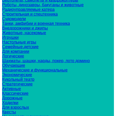
Вертолеты, самолёты и квадрокоптеры
Роботы, динозавры, бакуганы и животные
Радиоуправляемые катера
Строительная и спецтехника
Судомодели
Танки, амфибии и военная техника
Внедорожники и джипы
Животные, насекомые
Игрушки
Настольные игры
Семейные,детские
Для компании
Логические
Шахматы, шашки, нарды, покер, лото домино
Обучающие
Механические и функциональные
Экономические
Кукольный театр
Стратегические
Активные
Классические
Дорожные
Ходилки
Для взрослых
Квесты