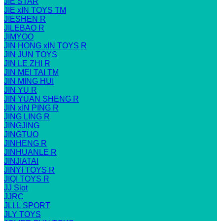
JIE STAR
JIE xIN TOYS TM
JIESHEN R
JILEBAO R
JIMYOO
JIN HONG xIN TOYS R
JIN JUN TOYS
JIN LE ZHI R
JIN MEI TAI TM
JIN MING HUI
JIN YU R
JIN YUAN SHENG R
JIN xIN PING R
JING LING R
JINGJING
JINGTUO
JINHENG R
JINHUANLE R
JINJIATAI
JINYI TOYS R
JIQI TOYS R
JJ Slot
JJRC
JLLL SPORT
JLY TOYS