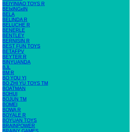
BEIYINIAO TOYS R
BEIxINGxIN
BELA
BELINDA R
BELUCHE R
BENERLE
BENTLEY
BERNISIN R
BEST FUN TOYS
BETAFPV
BEYTER R
BINYUANDA
BJL
BM R
BO YOU YI
BO ZHI YU TOYS TM
BOATMAN
BOHUI
BOJUN TM
BOMEI
BOWA R
BOYALE R
BOYUAN TOYS
BRAINPOWER
BRAINY GAMES