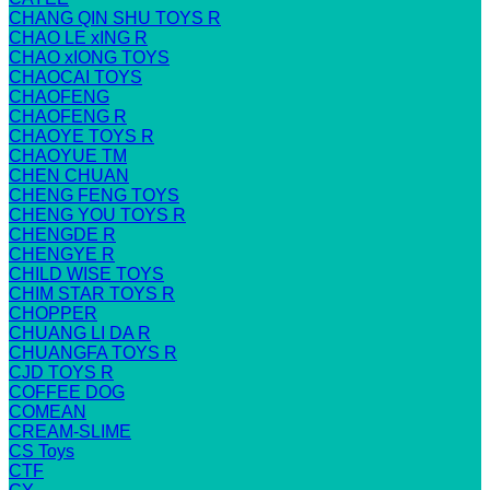
CHANG QIN SHU TOYS R
CHAO LE xING R
CHAO xIONG TOYS
CHAOCAI TOYS
CHAOFENG
CHAOFENG R
CHAOYE TOYS R
CHAOYUE TM
CHEN CHUAN
CHENG FENG TOYS
CHENG YOU TOYS R
CHENGDE R
CHENGYE R
CHILD WISE TOYS
CHIM STAR TOYS R
CHOPPER
CHUANG LI DA R
CHUANGFA TOYS R
CJD TOYS R
COFFEE DOG
COMEAN
CREAM-SLIME
CS Toys
CTF