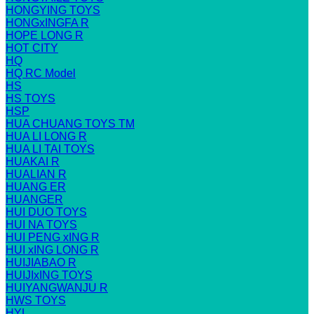
HONGYING TOYS
HONGxINGFA R
HOPE LONG R
HOT CITY
HQ
HQ RC Model
HS
HS TOYS
HSP
HUA CHUANG TOYS TM
HUA LI LONG R
HUA LI TAI TOYS
HUAKAI R
HUALIAN R
HUANG ER
HUANGER
HUI DUO TOYS
HUI NA TOYS
HUI PENG xING R
HUI xING LONG R
HUIJIABAO R
HUIJIxING TOYS
HUIYANGWANJU R
HWS TOYS
HYL