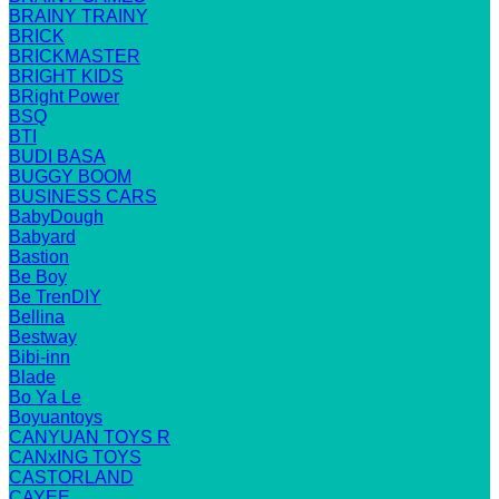
BRAINY TRAINY
BRICK
BRICKMASTER
BRIGHT KIDS
BRight Power
BSQ
BTI
BUDI BASA
BUGGY BOOM
BUSINESS CARS
BabyDough
Babyard
Bastion
Be Boy
Be TrenDIY
Bellina
Bestway
Bibi-inn
Blade
Bo Ya Le
Boyuantoys
CANYUAN TOYS R
CANxING TOYS
CASTORLAND
CAYEE