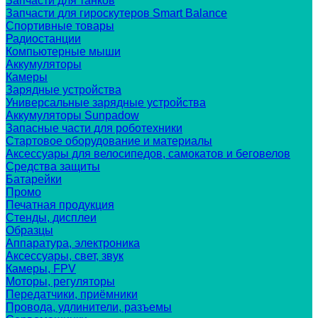
Запчасти для танков
Запчасти для гироскутеров Smart Balance
Спортивные товары
Радиостанции
Компьютерные мыши
Аккумуляторы
Камеры
Зарядные устройства
Универсальные зарядные устройства
Аккумуляторы Sunpadow
Запасные части для роботехники
Стартовое оборудование и материалы
Аксессуары для велосипедов, самокатов и беговелов
Средства защиты
Батарейки
Промо
Печатная продукция
Стенды, дисплеи
Образцы
Аппаратура, электроника
Аксессуары, свет, звук
Камеры, FPV
Моторы, регуляторы
Передатчики, приёмники
Провода, удлинители, разъемы