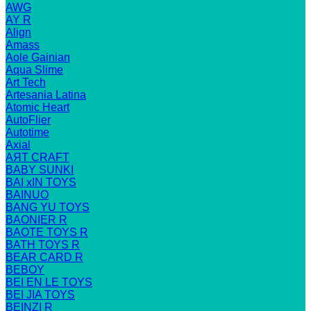
AWG
AY R
Align
Amass
Aole Gainian
Aqua Slime
Art Tech
Artesania Latina
Atomic Heart
AutoFlier
Autotime
Axial
AЯT CRAFT
BABY SUNKI
BAI xIN TOYS
BAINUO
BANG YU TOYS
BAONIER R
BAOTE TOYS R
BATH TOYS R
BEAR CARD R
BEBOY
BEI EN LE TOYS
BEI JIA TOYS
BEINZI R