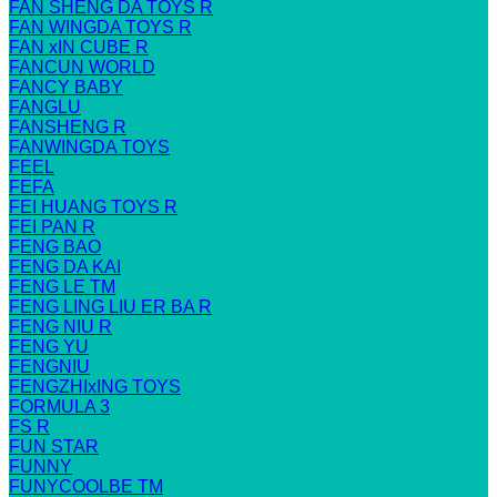
FAN SHENG DA TOYS R
FAN WINGDA TOYS R
FAN xIN CUBE R
FANCUN WORLD
FANCY BABY
FANGLU
FANSHENG R
FANWINGDA TOYS
FEEL
FEFA
FEI HUANG TOYS R
FEI PAN R
FENG BAO
FENG DA KAI
FENG LE TM
FENG LING LIU ER BA R
FENG NIU R
FENG YU
FENGNIU
FENGZHIxING TOYS
FORMULA 3
FS R
FUN STAR
FUNNY
FUNYCOOLBE TM