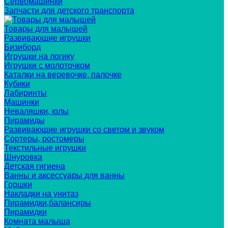
Сервомашинки
Запчасти для детского транспорта
Товары для малышей
Развивающие игрушки
Бизиборд
Игрушки на логику
Игрушки с молоточком
Каталки на веревочке, палочке
Кубики
Лабиринты
Машинки
Неваляшки, юлы
Пирамиды
Развивающие игрушки со светом и звуком
Сортеры, ростомеры
Текстильные игрушки
Шнуровка
Детская гигиена
Ванны и аксессуары для ванны
Горшки
Накладки на унитаз
Пирамидки,балансиры
Пирамидки
Комната малыша