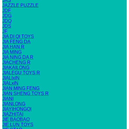
JAS
JAZZLE PUZZLE
JDF
JDG
JDQ
JDS
JF
JIA DI QI TOYS
JIA FENG DA
JIA HAN R
JIA MING
JIA NING DA R
JIACHENG R
JIAKAILONG
JIALEGU TOYS R
JIALIxIN
JIALxIN
JIAN MING FENG
JIAN SHENG TOYS R
JIANI
JIANLONG
JIAYIHONGQI
JIAZHITAI
JIE BAOBAO
JIE LUN TOYS