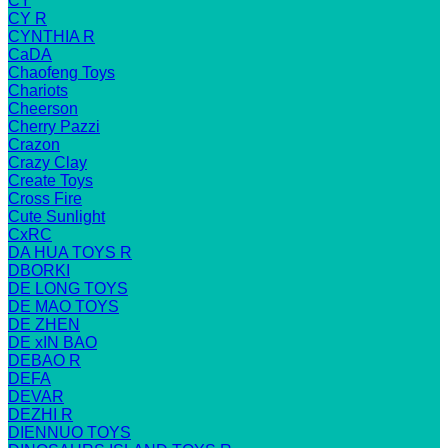
CY
CY R
CYNTHIA R
CaDA
Chaofeng Toys
Chariots
Cheerson
Cherry Pazzi
Crazon
Crazy Clay
Create Toys
Cross Fire
Cute Sunlight
CxRC
DA HUA TOYS R
DBORKI
DE LONG TOYS
DE MAO TOYS
DE ZHEN
DE xIN BAO
DEBAO R
DEFA
DEVAR
DEZHI R
DIENNUO TOYS