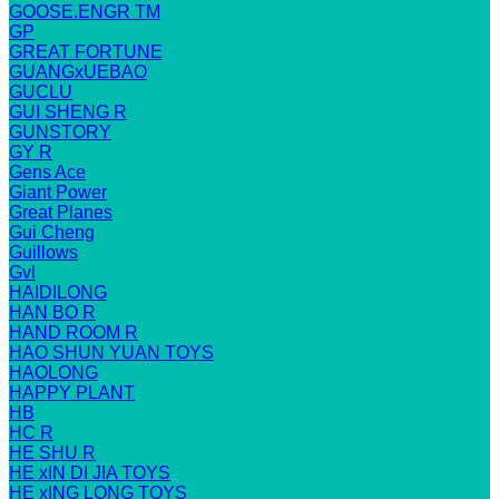
GOOSE.ENGR TM
GP
GREAT FORTUNE
GUANGxUEBAO
GUCLU
GUI SHENG R
GUNSTORY
GY R
Gens Ace
Giant Power
Great Planes
Gui Cheng
Guillows
Gvl
HAIDILONG
HAN BO R
HAND ROOM R
HAO SHUN YUAN TOYS
HAOLONG
HAPPY PLANT
HB
HC R
HE SHU R
HE xIN DI JIA TOYS
HE xING LONG TOYS