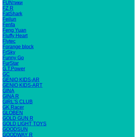
FUNтики
FZ R
FatShark
Feilun
Fenfa
Feng Yuan
Fluffy Heart
Flytec
Forange block
FrSky
Funny Go
FurStar
G.T.Power
GC
GENIO KIDS-AR
GENIO KIDS-ART
GINA
GINA R
GIRL'S CLUB
GK Racer
GLOBEN
GOLD GUN R
GOLD LIGHT TOYS
GOODSUN
GOODWAY R