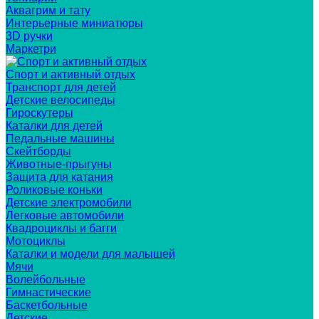
Аквагрим и тату
Интерьерные миниатюры
3D ручки
Маркетри
Спорт и активный отдых
Транспорт для детей
Детские велосипеды
Гироскутеры
Каталки для детей
Педальные машины
Скейтборды
Животные-прыгуны
Защита для катания
Роликовые коньки
Детские электромобили
Легковые автомобили
Квадроциклы и багги
Мотоциклы
Каталки и модели для малышей
Мячи
Волейбольные
Гимнастические
Баскетбольные
Детские