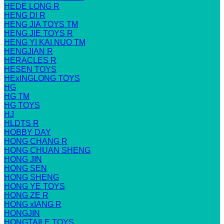
HEDE LONG R
HENG DI R
HENG JIA TOYS TM
HENG JIE TOYS R
HENG YI KAI NUO TM
HENGJIAN R
HERACLES R
HESEN TOYS
HExINGLONG TOYS
HG
HG TM
HG TOYS
HJ
HLDTS R
HOBBY DAY
HONG CHANG R
HONG CHUAN SHENG
HONG JIN
HONG SEN
HONG SHENG
HONG YE TOYS
HONG ZE R
HONG xIANG R
HONGJIN
HONGTAILE TOYS