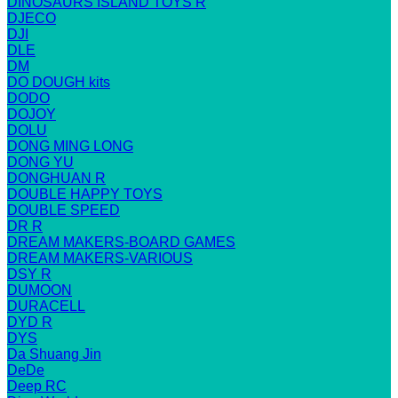
DINOSAURS ISLAND TOYS R
DJECO
DJI
DLE
DM
DO DOUGH kits
DODO
DOJOY
DOLU
DONG MING LONG
DONG YU
DONGHUAN R
DOUBLE HAPPY TOYS
DOUBLE SPEED
DR R
DREAM MAKERS-BOARD GAMES
DREAM MAKERS-VARIOUS
DSY R
DUMOON
DURACELL
DYD R
DYS
Da Shuang Jin
DeDe
Deep RC