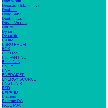
Dino World
Dinosaurs'Island Toys
Dnoboer
Dong Bang
Double Eagle
Dream Woods
DuBro
Dynam
Dynamite
E-Flite
EBRU PROFI
ECX
ELBasco
ELEFANTINO
ELLY FUN
EMILY
EMP
ENERGIZER
ENERGY SOURCE
ENGTEN R
ESD
EXPAND
Eachine
Extreme RC
FACE MASK