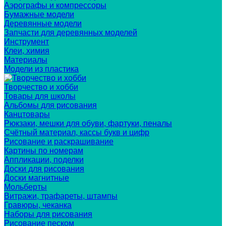
Аэрографы и компрессоры
Бумажные модели
Деревянные модели
Запчасти для деревянных моделей
Инструмент
Клеи, химия
Материалы
Модели из пластика
Творчество и хобби
Товары для школы
Альбомы для рисования
Канцтовары
Рюкзаки, мешки для обуви, фартуки, пеналы
Счётный материал, кассы букв и цифр
Рисование и раскрашивание
Картины по номерам
Аппликации, поделки
Доски для рисования
Доски магнитные
Мольберты
Витражи, трафареты, штампы
Гравюры, чеканка
Наборы для рисования
Рисование песком