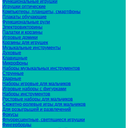
Функциональные игрушки
Игрушки оптические
Компьютеры, планшеты, смартфоны
Плакаты обучающие
Функциональные рули
Электровикторины
Палатки и корзины
Игровые домики
Корзины для игрушек
Музыкальные инструменты
Духовые
Клавишные
Микрофоны
Наборы музыкальных инструментов
Струнные
Ударные
Наборы игровые для мальчиков
Игровые наборы с фигурками
Наборы инструментов
Ростовые наборы для мальчиков
Сюжетно-ролевые игры для мальчиков
Для розыгрышей и развлечений
Фокусы
Флуоресцентные, светящиеся игрушки
Фингерборды