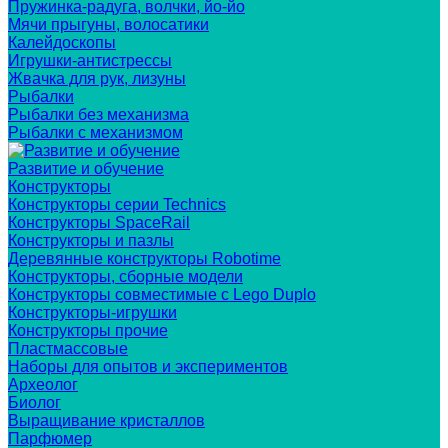
Пружинка-радуга, волчки, йо-йо
Мячи прыгуны, волосатики
Калейдоскопы
Игрушки-антистрессы
Жвачка для рук, лизуны
Рыбалки
Рыбалки без механизма
Рыбалки с механизмом
Развитие и обучение
Конструкторы
Конструкторы серии Technics
Конструкторы SpaceRail
Конструкторы и пазлы
Деревянные конструкторы Robotime
Конструкторы, сборные модели
Конструкторы совместимые с Lego Duplo
Конструкторы-игрушки
Конструкторы прочие
Пластмассовые
Наборы для опытов и экспериментов
Археолог
Биолог
Выращивание кристаллов
Парфюмер