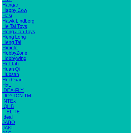
Hangar
Happy Cow
Hasi
Hawk Lindberg
He Tai Toys
Heng Jian Toys
Heng Long
Heng Tai
Himoto
HobbyZone
Hobbywing
Hot Tab
Huan Qi
Hubsan
Hui Quan
HxL
IDEA-FLY
IJOYTON TM
INTEx
IQHB
ITELITE
Ideal
JABO
JAKI