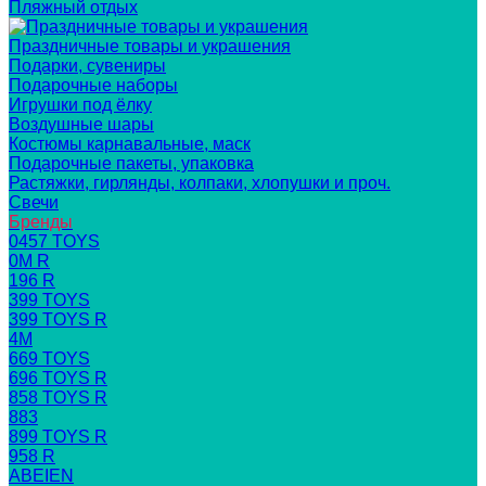
Пляжный отдых
Праздничные товары и украшения
Подарки, сувениры
Подарочные наборы
Игрушки под ёлку
Воздушные шары
Костюмы карнавальные, маск
Подарочные пакеты, упаковка
Растяжки, гирлянды, колпаки, хлопушки и проч.
Свечи
Бренды
0457 TOYS
0M R
196 R
399 TOYS
399 TOYS R
4M
669 TOYS
696 TOYS R
858 TOYS R
883
899 TOYS R
958 R
ABEIEN