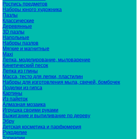
Роспись предметов
Наборы юного художника
Пазлы
Классические
Деревянные
3D пазлы
Напольные
Наборы пазлов
Мягкие и магнитные
Maxi
Лепка, моделирование, мыловарение
Кинетический песок
Лепка из глины
Масса, тесто для лепки, пластилин
Наборы для изготовления мыла, свечей, бомбочек
Поделки из гипса
Картины
Из пайеток
Алмазная мозаика
Игрушка своими руками
Выжигание и выпиливание по дереву
Эбру
Детская косметика и парфюмерия
Рукоделие
Топиарии