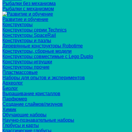
Рыбалки без механизма
Рыбалки с механизмом
Развитие и обучение
Конструкторы
Конструкторы серии Technics
Конструкторы SpaceRail
Конструкторы и пазлы
Деревянные конструкторы Robotime
Конструкторы, сборные модели
Конструкторы совместимые с Lego Duplo
Конструкторы-игрушки
Конструкторы прочие
Пластмассовые
Наборы для опытов и экспериментов
Археолог
Биолог
Выращивание кристаллов
Парфюмер
Создание слаймов/лизунов
Химик
Обучающие наборы
Научно-познавательные наборы
Глобусы и карты
Классические глобусы