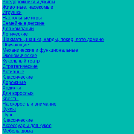
Внедорожники и джипы
Животные, насекомые
Игрушки
Настольные игры
Семейные,детские
Для компании
Логические
Шахматы, шашки, нарды, покер, лото домино
Обучающие
Механические и функциональные
Экономические
Кукольный театр
Стратегические
Активные
Классические
Дорожные
Ходилки
Для взрослых
Квесты
На скорость и внимание
Куклы
Пупс
Классические
Аксессуары для кукол
Мебель, дома