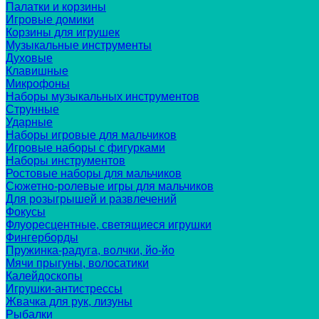
Палатки и корзины
Игровые домики
Корзины для игрушек
Музыкальные инструменты
Духовые
Клавишные
Микрофоны
Наборы музыкальных инструментов
Струнные
Ударные
Наборы игровые для мальчиков
Игровые наборы с фигурками
Наборы инструментов
Ростовые наборы для мальчиков
Сюжетно-ролевые игры для мальчиков
Для розыгрышей и развлечений
Фокусы
Флуоресцентные, светящиеся игрушки
Фингерборды
Пружинка-радуга, волчки, йо-йо
Мячи прыгуны, волосатики
Калейдоскопы
Игрушки-антистрессы
Жвачка для рук, лизуны
Рыбалки