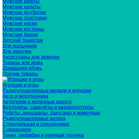
Мужские шорты
Мужские халаты
Мужские футболки
Мужские толстовки
Мужские носки
Мужские костюмы
Мужские брюки
Детский трикотаж
Для мальчиков
Для девочек
Аксессуары для девочек
Товары для дома
Домашняя обувь
Прочие товары
Игрушки и игры
Радиоуправляемые модели и игрушки
Авто и мототехника
Автотреки и железные дороги
Вертолеты, самолёты и квадрокоптеры
Роботы, динозавры, бакуганы и животные
Радиоуправляемые катера
Строительная и спецтехника
Судомодели
Танки, амфибии и военная техника