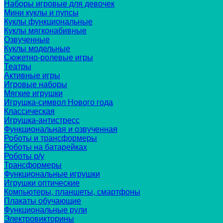
Наборы игровые для девочек
Мини куклы и пупсы
Куклы функциональные
Куклы мягконабивные
Озвученные
Куклы модельные
Сюжетно-ролевые игры
Театры
Активные игры
Игровые наборы
Мягкие игрушки
Игрушка-символ Нового года
Классическая
Игрушка-антистресс
Функциональная и озвученная
Роботы и трансформеры
Роботы на батарейках
Роботы р/у
Трансформеры
Функциональные игрушки
Игрушки оптические
Компьютеры, планшеты, смартфоны
Плакаты обучающие
Функциональные рули
Электровикторины