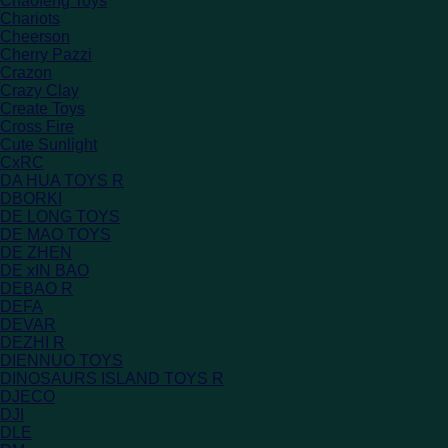
Chaofeng Toys
Chariots
Cheerson
Cherry Pazzi
Crazon
Crazy Clay
Create Toys
Cross Fire
Cute Sunlight
CxRC
DA HUA TOYS R
DBORKI
DE LONG TOYS
DE MAO TOYS
DE ZHEN
DE xIN BAO
DEBAO R
DEFA
DEVAR
DEZHI R
DIENNUO TOYS
DINOSAURS ISLAND TOYS R
DJECO
DJI
DLE