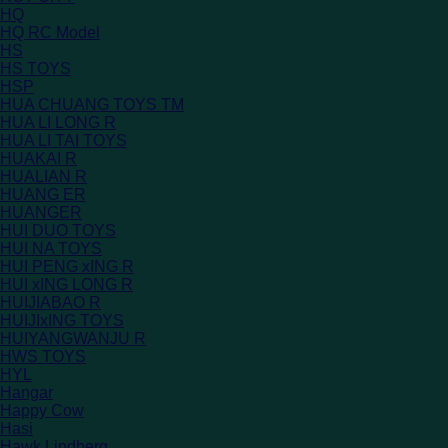
HQ
HQ RC Model
HS
HS TOYS
HSP
HUA CHUANG TOYS TM
HUA LI LONG R
HUA LI TAI TOYS
HUAKAI R
HUALIAN R
HUANG ER
HUANGER
HUI DUO TOYS
HUI NA TOYS
HUI PENG xING R
HUI xING LONG R
HUIJIABAO R
HUIJIxING TOYS
HUIYANGWANJU R
HWS TOYS
HYL
Hangar
Happy Cow
Hasi
Hawk Lindberg