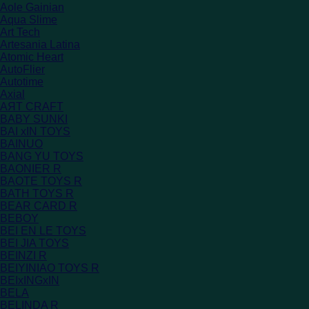
Aole Gainian
Aqua Slime
Art Tech
Artesania Latina
Atomic Heart
AutoFlier
Autotime
Axial
AЯT CRAFT
BABY SUNKI
BAI xIN TOYS
BAINUO
BANG YU TOYS
BAONIER R
BAOTE TOYS R
BATH TOYS R
BEAR CARD R
BEBOY
BEI EN LE TOYS
BEI JIA TOYS
BEINZI R
BEIYINIAO TOYS R
BEIxINGxIN
BELA
BELINDA R