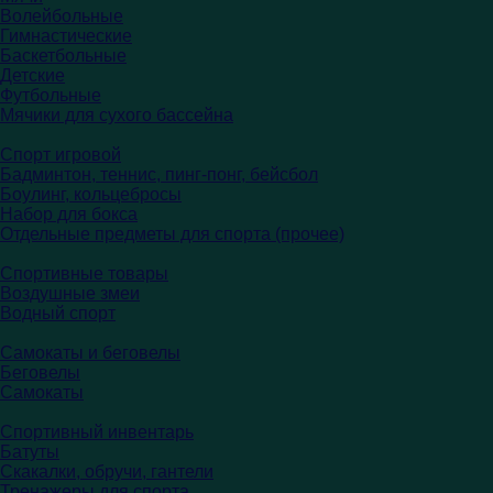
Волейбольные
Гимнастические
Баскетбольные
Детские
Футбольные
Мячики для сухого бассейна
Спорт игровой
Бадминтон, теннис, пинг-понг, бейсбол
Боулинг, кольцебросы
Набор для бокса
Отдельные предметы для спорта (прочее)
Спортивные товары
Воздушные змеи
Водный спорт
Самокаты и беговелы
Беговелы
Самокаты
Спортивный инвентарь
Батуты
Скакалки, обручи, гантели
Тренажеры для спорта