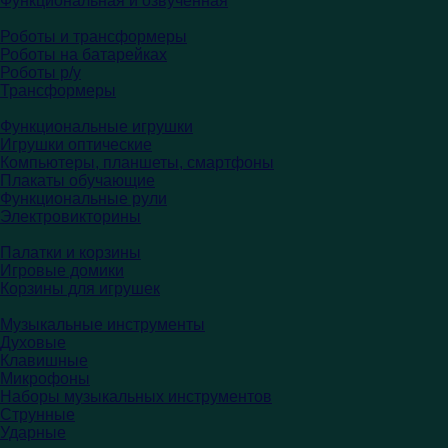
Функциональная и озвученная
Роботы и трансформеры
Роботы на батарейках
Роботы р/у
Трансформеры
Функциональные игрушки
Игрушки оптические
Компьютеры, планшеты, смартфоны
Плакаты обучающие
Функциональные рули
Электровикторины
Палатки и корзины
Игровые домики
Корзины для игрушек
Музыкальные инструменты
Духовые
Клавишные
Микрофоны
Наборы музыкальных инструментов
Струнные
Ударные