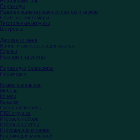
Неваляшки, юлы
Пирамиды
Развивающие игрушки со светом и звуком
Сортеры, ростомеры
Текстильные игрушки
Шнуровка
Детская гигиена
Ванны и аксессуары для ванны
Горшки
Накладки на унитаз
Пирамидки,балансиры
Пирамидки
Комната малыша
Мебель
Качели
Качалки
Складная мебель
ПВХ игрушка
Игровые наборы
Игровые центры
Игрушки для купания
Коврики для малышей