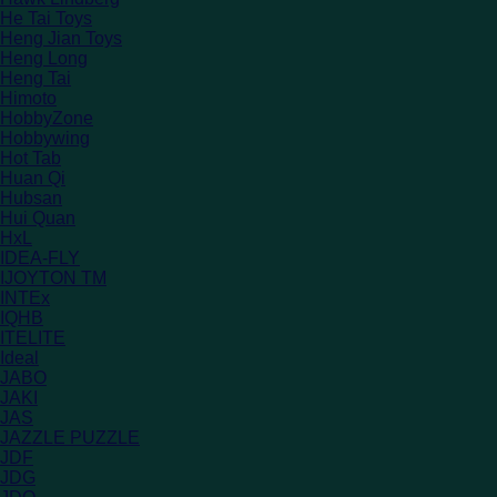
He Tai Toys
Heng Jian Toys
Heng Long
Heng Tai
Himoto
HobbyZone
Hobbywing
Hot Tab
Huan Qi
Hubsan
Hui Quan
HxL
IDEA-FLY
IJOYTON TM
INTEx
IQHB
ITELITE
Ideal
JABO
JAKI
JAS
JAZZLE PUZZLE
JDF
JDG