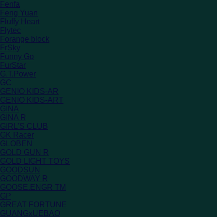
Fenfa
Feng Yuan
Fluffy Heart
Flytec
Forange block
FrSky
Funny Go
FurStar
G.T.Power
GC
GENIO KIDS-AR
GENIO KIDS-ART
GINA
GINA R
GIRL'S CLUB
GK Racer
GLOBEN
GOLD GUN R
GOLD LIGHT TOYS
GOODSUN
GOODWAY R
GOOSE.ENGR TM
GP
GREAT FORTUNE
GUANGxUEBAO