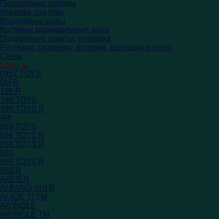
Подарочные наборы
Игрушки под ёлку
Воздушные шары
Костюмы карнавальные, маск
Подарочные пакеты, упаковка
Растяжки, гирлянды, колпаки, хлопушки и проч.
Свечи
Бренды
0457 TOYS
0M R
196 R
399 TOYS
399 TOYS R
4M
669 TOYS
696 TOYS R
858 TOYS R
883
899 TOYS R
958 R
ABEIEN
AI BANG SHI R
AI xUE YI TM
AIYINGLE
AIYINGLE TM