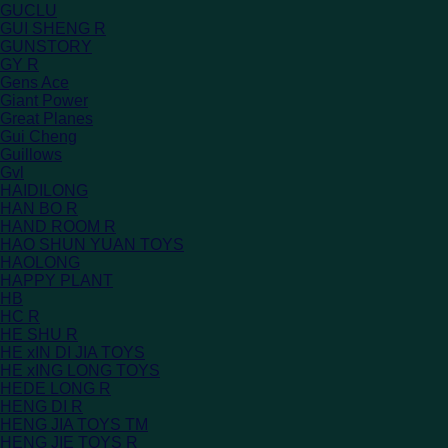
GUCLU
GUI SHENG R
GUNSTORY
GY R
Gens Ace
Giant Power
Great Planes
Gui Cheng
Guillows
Gvl
HAIDILONG
HAN BO R
HAND ROOM R
HAO SHUN YUAN TOYS
HAOLONG
HAPPY PLANT
HB
HC R
HE SHU R
HE xIN DI JIA TOYS
HE xING LONG TOYS
HEDE LONG R
HENG DI R
HENG JIA TOYS TM
HENG JIE TOYS R