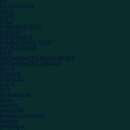
DM
DO DOUGH kits
DODO
DOJOY
DOLU
DONG MING LONG
DONG YU
DONGHUAN R
DOUBLE HAPPY TOYS
DOUBLE SPEED
DR R
DREAM MAKERS-BOARD GAMES
DREAM MAKERS-VARIOUS
DSY R
DUMOON
DURACELL
DYD R
DYS
Da Shuang Jin
DeDe
Deep RC
Dino World
Dinosaurs'Island Toys
Dnoboer
Dong Bang