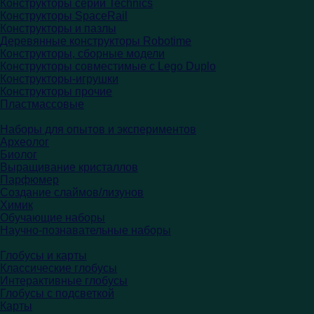
Конструкторы серии Technics
Конструкторы SpaceRail
Конструкторы и пазлы
Деревянные конструкторы Robotime
Конструкторы, сборные модели
Конструкторы совместимые с Lego Duplo
Конструкторы-игрушки
Конструкторы прочие
Пластмассовые
Наборы для опытов и экспериментов
Археолог
Биолог
Выращивание кристаллов
Парфюмер
Создание слаймов/лизунов
Химик
Обучающие наборы
Научно-познавательные наборы
Глобусы и карты
Классические глобусы
Интерактивные глобусы
Глобусы с подсветкой
Карты