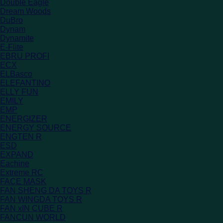
Double Eagle
Dream Woods
DuBro
Dynam
Dynamite
E-Flite
EBRU PROFI
ECX
ELBasco
ELEFANTINO
ELLY FUN
EMILY
EMP
ENERGIZER
ENERGY SOURCE
ENGTEN R
ESD
EXPAND
Eachine
Extreme RC
FACE MASK
FAN SHENG DA TOYS R
FAN WINGDA TOYS R
FAN xIN CUBE R
FANCUN WORLD