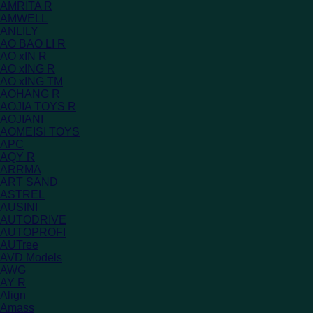
AMRITA R
AMWELL
ANLILY
AO BAO LI R
AO xIN R
AO xING R
AO xING TM
AOHANG R
AOJIA TOYS R
AOJIANI
AOMEISI TOYS
APC
AQY R
ARRMA
ART SAND
ASTREL
AUSINI
AUTODRIVE
AUTOPROFI
AUTree
AVD Models
AWG
AY R
Align
Amass