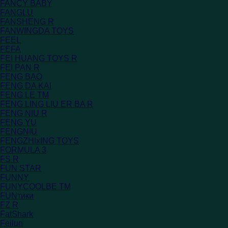
FANCY BABY
FANGLU
FANSHENG R
FANWINGDA TOYS
FEEL
FEFA
FEI HUANG TOYS R
FEI PAN R
FENG BAO
FENG DA KAI
FENG LE TM
FENG LING LIU ER BA R
FENG NIU R
FENG YU
FENGNIU
FENGZHIxING TOYS
FORMULA 3
FS R
FUN STAR
FUNNY
FUNYCOOLBE TM
FUNтики
FZ R
FatShark
Feilun