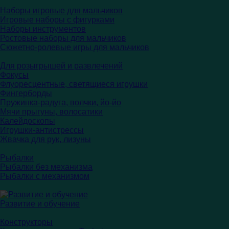
Наборы игровые для мальчиков
Игровые наборы с фигурками
Наборы инструментов
Ростовые наборы для мальчиков
Сюжетно-ролевые игры для мальчиков
Для розыгрышей и развлечений
Фокусы
Флуоресцентные, светящиеся игрушки
Фингерборды
Пружинка-радуга, волчки, йо-йо
Мячи прыгуны, волосатики
Калейдоскопы
Игрушки-антистрессы
Жвачка для рук, лизуны
Рыбалки
Рыбалки без механизма
Рыбалки с механизмом
Развитие и обучение
Конструкторы