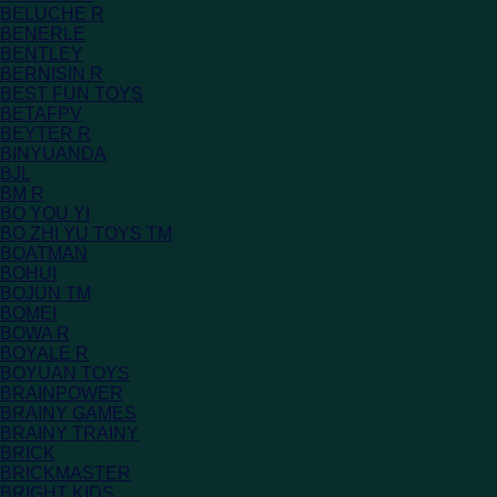
BELUCHE R
BENERLE
BENTLEY
BERNISIN R
BEST FUN TOYS
BETAFPV
BEYTER R
BINYUANDA
BJL
BM R
BO YOU YI
BO ZHI YU TOYS TM
BOATMAN
BOHUI
BOJUN TM
BOMEI
BOWA R
BOYALE R
BOYUAN TOYS
BRAINPOWER
BRAINY GAMES
BRAINY TRAINY
BRICK
BRICKMASTER
BRIGHT KIDS