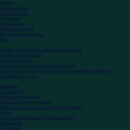
Пазлы
Классические
Деревянные
3D пазлы
Напольные
Наборы пазлов
Мягкие и магнитные
Maxi
Лепка, моделирование, мыловарение
Кинетический песок
Лепка из глины
Масса, тесто для лепки, пластилин
Наборы для изготовления мыла, свечей, бомбочек
Поделки из гипса
Картины
Из пайеток
Алмазная мозаика
Игрушка своими руками
Выжигание и выпиливание по дереву
Эбру
Детская косметика и парфюмерия
Рукоделие
Топиарии