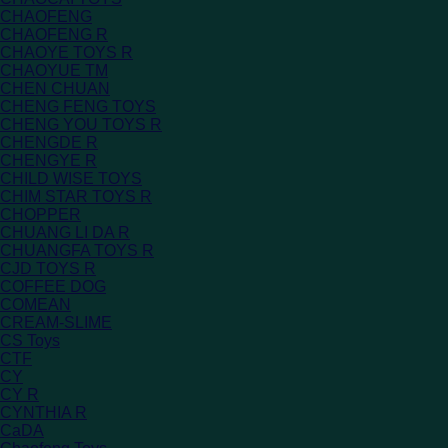
CHAOFENG
CHAOFENG R
CHAOYE TOYS R
CHAOYUE TM
CHEN CHUAN
CHENG FENG TOYS
CHENG YOU TOYS R
CHENGDE R
CHENGYE R
CHILD WISE TOYS
CHIM STAR TOYS R
CHOPPER
CHUANG LI DA R
CHUANGFA TOYS R
CJD TOYS R
COFFEE DOG
COMEAN
CREAM-SLIME
CS Toys
CTF
CY
CY R
CYNTHIA R
CaDA