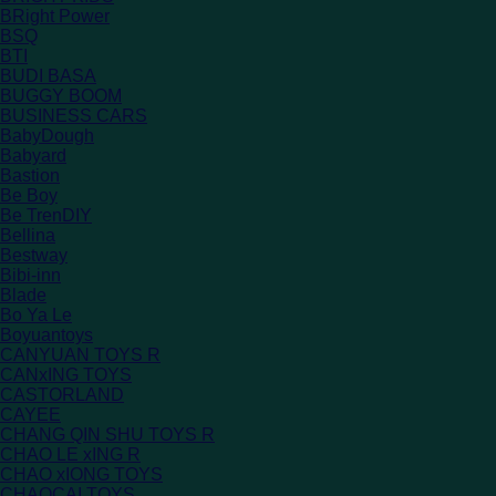
BRight Power
BSQ
BTI
BUDI BASA
BUGGY BOOM
BUSINESS CARS
BabyDough
Babyard
Bastion
Be Boy
Be TrenDIY
Bellina
Bestway
Bibi-inn
Blade
Bo Ya Le
Boyuantoys
CANYUAN TOYS R
CANxING TOYS
CASTORLAND
CAYEE
CHANG QIN SHU TOYS R
CHAO LE xING R
CHAO xIONG TOYS
CHAOCAI TOYS