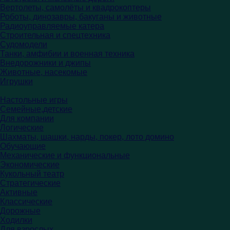
Вертолеты, самолёты и квадрокоптеры
Роботы, динозавры, бакуганы и животные
Радиоуправляемые катера
Строительная и спецтехника
Судомодели
Танки, амфибии и военная техника
Внедорожники и джипы
Животные, насекомые
Игрушки
Настольные игры
Семейные,детские
Для компании
Логические
Шахматы, шашки, нарды, покер, лото домино
Обучающие
Механические и функциональные
Экономические
Кукольный театр
Стратегические
Активные
Классические
Дорожные
Ходилки
Для взрослых