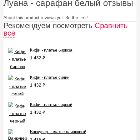
Луана - сарафан белый отзывы
About this product reviews yet. Be the first!
Рекомендуем посмотреть
Сравнить
все
Кифи - платье бирюза
1 432
₽
Кифи - платье синий
1 432
₽
Кифи - платье черный
1 432
₽
Ванкувер - платье оливковый
1 416
₽