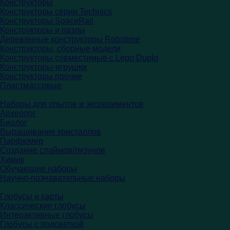
Конструкторы
Конструкторы серии Technics
Конструкторы SpaceRail
Конструкторы и пазлы
Деревянные конструкторы Robotime
Конструкторы, сборные модели
Конструкторы совместимые с Lego Duplo
Конструкторы-игрушки
Конструкторы прочие
Пластмассовые
Наборы для опытов и экспериментов
Археолог
Биолог
Выращивание кристаллов
Парфюмер
Создание слаймов/лизунов
Химик
Обучающие наборы
Научно-познавательные наборы
Глобусы и карты
Классические глобусы
Интерактивные глобусы
Глобусы с подсветкой