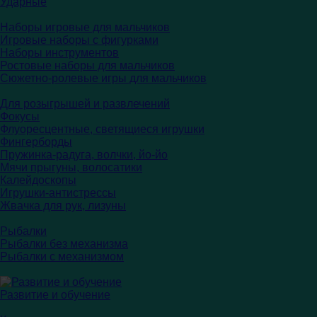
Ударные
Наборы игровые для мальчиков
Игровые наборы с фигурками
Наборы инструментов
Ростовые наборы для мальчиков
Сюжетно-ролевые игры для мальчиков
Для розыгрышей и развлечений
Фокусы
Флуоресцентные, светящиеся игрушки
Фингерборды
Пружинка-радуга, волчки, йо-йо
Мячи прыгуны, волосатики
Калейдоскопы
Игрушки-антистрессы
Жвачка для рук, лизуны
Рыбалки
Рыбалки без механизма
Рыбалки с механизмом
Развитие и обучение