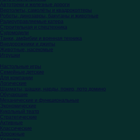
Автотреки и железные дороги
Вертолеты, самолёты и квадрокоптеры
Роботы, динозавры, бакуганы и животные
Радиоуправляемые катера
Строительная и спецтехника
Судомодели
Танки, амфибии и военная техника
Внедорожники и джипы
Животные, насекомые
Игрушки
Настольные игры
Семейные,детские
Для компании
Логические
Шахматы, шашки, нарды, покер, лото домино
Обучающие
Механические и функциональные
Экономические
Кукольный театр
Стратегические
Активные
Классические
Дорожные
Ходилки