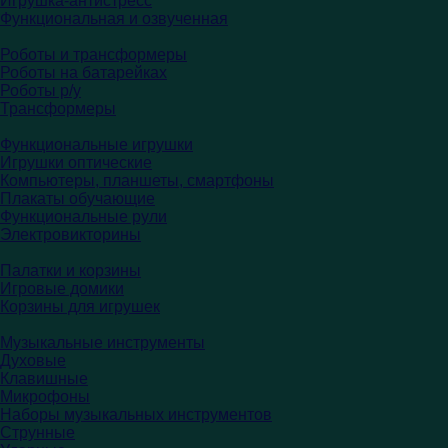
Игрушка-антистресс
Функциональная и озвученная
Роботы и трансформеры
Роботы на батарейках
Роботы р/у
Трансформеры
Функциональные игрушки
Игрушки оптические
Компьютеры, планшеты, смартфоны
Плакаты обучающие
Функциональные рули
Электровикторины
Палатки и корзины
Игровые домики
Корзины для игрушек
Музыкальные инструменты
Духовые
Клавишные
Микрофоны
Наборы музыкальных инструментов
Струнные