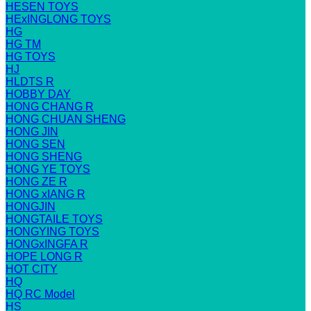
HESEN TOYS
HExINGLONG TOYS
HG
HG TM
HG TOYS
HJ
HLDTS R
HOBBY DAY
HONG CHANG R
HONG CHUAN SHENG
HONG JIN
HONG SEN
HONG SHENG
HONG YE TOYS
HONG ZE R
HONG xIANG R
HONGJIN
HONGTAILE TOYS
HONGYING TOYS
HONGxINGFA R
HOPE LONG R
HOT CITY
HQ
HQ RC Model
HS