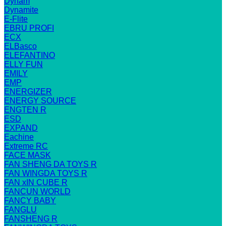
Dynam
Dynamite
E-Flite
EBRU PROFI
ECX
ELBasco
ELEFANTINO
ELLY FUN
EMILY
EMP
ENERGIZER
ENERGY SOURCE
ENGTEN R
ESD
EXPAND
Eachine
Extreme RC
FACE MASK
FAN SHENG DA TOYS R
FAN WINGDA TOYS R
FAN xIN CUBE R
FANCUN WORLD
FANCY BABY
FANGLU
FANSHENG R