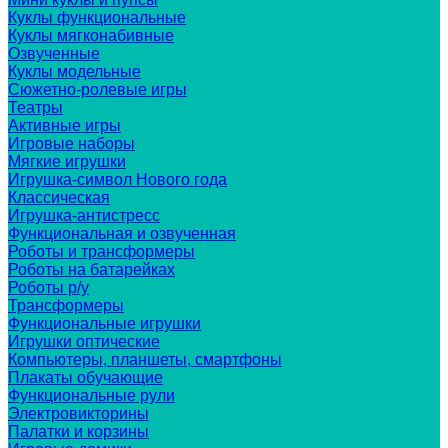
Куклы функциональные
Куклы мягконабивные
Озвученные
Куклы модельные
Сюжетно-ролевые игры
Театры
Активные игры
Игровые наборы
Мягкие игрушки
Игрушка-символ Нового года
Классическая
Игрушка-антистресс
Функциональная и озвученная
Роботы и трансформеры
Роботы на батарейках
Роботы р/у
Трансформеры
Функциональные игрушки
Игрушки оптические
Компьютеры, планшеты, смартфоны
Плакаты обучающие
Функциональные рули
Электровикторины
Палатки и корзины