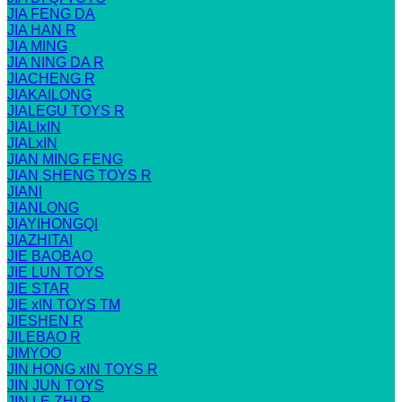
JIA FENG DA
JIA HAN R
JIA MING
JIA NING DA R
JIACHENG R
JIAKAILONG
JIALEGU TOYS R
JIALIxIN
JIALxIN
JIAN MING FENG
JIAN SHENG TOYS R
JIANI
JIANLONG
JIAYIHONGQI
JIAZHITAI
JIE BAOBAO
JIE LUN TOYS
JIE STAR
JIE xIN TOYS TM
JIESHEN R
JILEBAO R
JIMYOO
JIN HONG xIN TOYS R
JIN JUN TOYS
JIN LE ZHI R