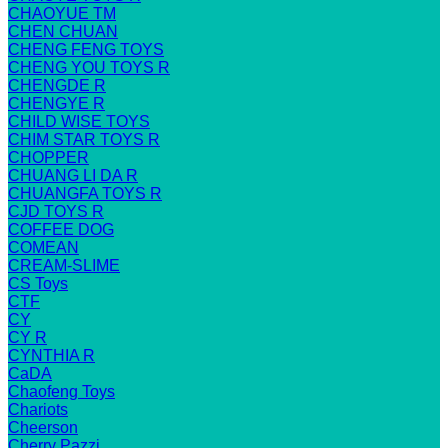
CHAOYUE TM
CHEN CHUAN
CHENG FENG TOYS
CHENG YOU TOYS R
CHENGDE R
CHENGYE R
CHILD WISE TOYS
CHIM STAR TOYS R
CHOPPER
CHUANG LI DA R
CHUANGFA TOYS R
CJD TOYS R
COFFEE DOG
COMEAN
CREAM-SLIME
CS Toys
CTF
CY
CY R
CYNTHIA R
CaDA
Chaofeng Toys
Chariots
Cheerson
Cherry Pazzi