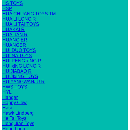
HS TOYS
HSP
HUA CHUANG TOYS TM
HUA LI LONG R
HUA LI TAI TOYS
HUAKAI R
HUALIAN R
HUANG ER
HUANGER
HUI DUO TOYS
HUI NA TOYS
HUI PENG xING R
HUI xING LONG R
HUIJIABAO R
HUIJIxING TOYS
HUIYANGWANJU R
HWS TOYS
HYL
Hangar
Happy Cow
Hasi
Hawk Lindberg
He Tai Toys
Heng Jian Toys
Heng Long