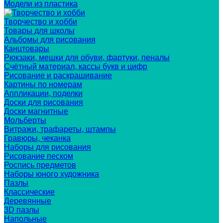
Модели из пластика
Творчество и хобби
Товары для школы
Альбомы для рисования
Канцтовары
Рюкзаки, мешки для обуви, фартуки, пеналы
Счётный материал, кассы букв и цифр
Рисование и раскрашивание
Картины по номерам
Аппликации, поделки
Доски для рисования
Доски магнитные
Мольберты
Витражи, трафареты, штампы
Гравюры, чеканка
Наборы для рисования
Рисование песком
Роспись предметов
Наборы юного художника
Пазлы
Классические
Деревянные
3D пазлы
Напольные