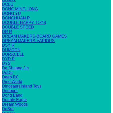
DOLU
DONG MING LONG
DONG YU
DONGHUAN R
DOUBLE HAPPY TOYS
DOUBLE SPEED
DR R
DREAM MAKERS-BOARD GAMES
DREAM MAKERS-VARIOUS
DSY R
DUMOON
DURACELL
DYD R
DYS
Da Shuang Jin
DeDe
Deep RC
Dino World
Dinosaurs'Island Toys
Dnoboer
Dong Bang
Double Eagle
Dream Woods
DuBro