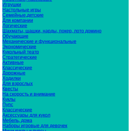
Игрушки
Настольные игры
Семейные,детские
Для компании
Логические
Шахматы, шашки, нарды, покер, лото домино
Обучающие
Механические и функциональные
Экономические
Кукольный театр
Стратегические
Активные
Классические
Дорожные
Ходилки
Для взрослых
Квесты
На скорость и внимание
Куклы
Пупс
Классические
Аксессуары для кукол
Мебель, дома
Наборы игровые для девочек
Мини куклы и пупсы