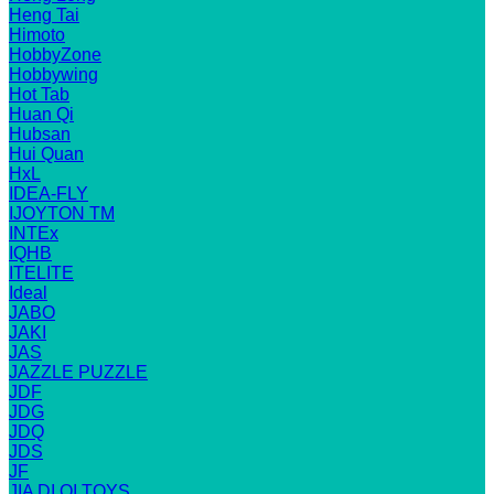
Heng Tai
Himoto
HobbyZone
Hobbywing
Hot Tab
Huan Qi
Hubsan
Hui Quan
HxL
IDEA-FLY
IJOYTON TM
INTEx
IQHB
ITELITE
Ideal
JABO
JAKI
JAS
JAZZLE PUZZLE
JDF
JDG
JDQ
JDS
JF
JIA DI QI TOYS