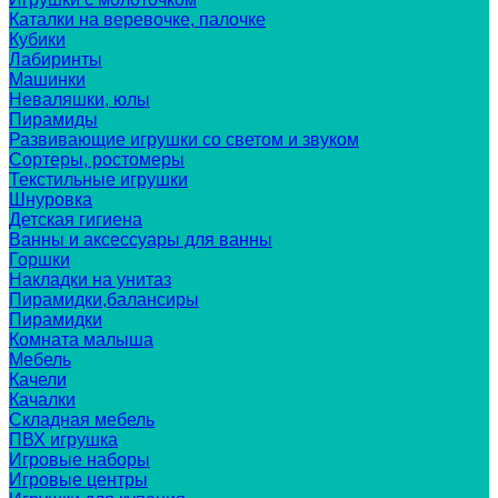
Каталки на веревочке, палочке
Кубики
Лабиринты
Машинки
Неваляшки, юлы
Пирамиды
Развивающие игрушки со светом и звуком
Сортеры, ростомеры
Текстильные игрушки
Шнуровка
Детская гигиена
Ванны и аксессуары для ванны
Горшки
Накладки на унитаз
Пирамидки,балансиры
Пирамидки
Комната малыша
Мебель
Качели
Качалки
Складная мебель
ПВХ игрушка
Игровые наборы
Игровые центры