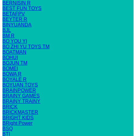
BERNISIN R
BEST FUN TOYS
BETAFPV
BEYTER R
BINYUANDA
BJL
BM R
BO YOU YI
BO ZHI YU TOYS TM
BOATMAN
BOHUI
BOJUN TM
BOMEI
BOWA R
BOYALE R
BOYUAN TOYS
BRAINPOWER
BRAINY GAMES
BRAINY TRAINY
BRICK
BRICKMASTER
BRIGHT KIDS
BRight Power
BSQ
BTI