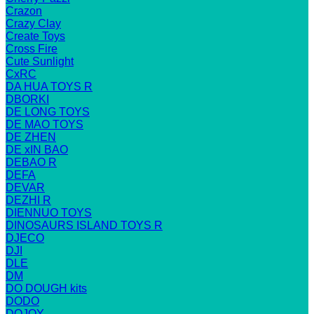
Crazon
Crazy Clay
Create Toys
Cross Fire
Cute Sunlight
CxRC
DA HUA TOYS R
DBORKI
DE LONG TOYS
DE MAO TOYS
DE ZHEN
DE xIN BAO
DEBAO R
DEFA
DEVAR
DEZHI R
DIENNUO TOYS
DINOSAURS ISLAND TOYS R
DJECO
DJI
DLE
DM
DO DOUGH kits
DODO
DOJOY