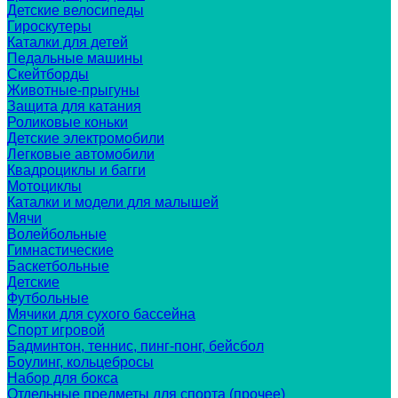
Детские велосипеды
Гироскутеры
Каталки для детей
Педальные машины
Скейтборды
Животные-прыгуны
Защита для катания
Роликовые коньки
Детские электромобили
Легковые автомобили
Квадроциклы и багги
Мотоциклы
Каталки и модели для малышей
Мячи
Волейбольные
Гимнастические
Баскетбольные
Детские
Футбольные
Мячики для сухого бассейна
Спорт игровой
Бадминтон, теннис, пинг-понг, бейсбол
Боулинг, кольцебросы
Набор для бокса
Отдельные предметы для спорта (прочее)