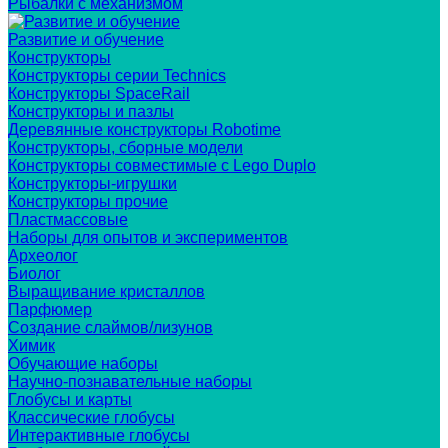
Рыбалки с механизмом
Развитие и обучение
Конструкторы
Конструкторы серии Technics
Конструкторы SpaceRail
Конструкторы и пазлы
Деревянные конструкторы Robotime
Конструкторы, сборные модели
Конструкторы совместимые с Lego Duplo
Конструкторы-игрушки
Конструкторы прочие
Пластмассовые
Наборы для опытов и экспериментов
Археолог
Биолог
Выращивание кристаллов
Парфюмер
Создание слаймов/лизунов
Химик
Обучающие наборы
Научно-познавательные наборы
Глобусы и карты
Классические глобусы
Интерактивные глобусы