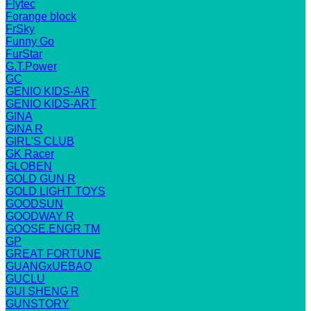
Flytec
Forange block
FrSky
Funny Go
FurStar
G.T.Power
GC
GENIO KIDS-AR
GENIO KIDS-ART
GINA
GINA R
GIRL'S CLUB
GK Racer
GLOBEN
GOLD GUN R
GOLD LIGHT TOYS
GOODSUN
GOODWAY R
GOOSE.ENGR TM
GP
GREAT FORTUNE
GUANGxUEBAO
GUCLU
GUI SHENG R
GUNSTORY