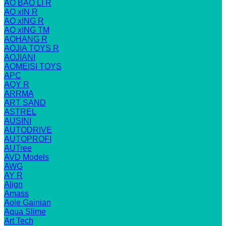
AO BAO LI R
AO xIN R
AO xING R
AO xING TM
AOHANG R
AOJIA TOYS R
AOJIANI
AOMEISI TOYS
APC
AQY R
ARRMA
ART SAND
ASTREL
AUSINI
AUTODRIVE
AUTOPROFI
AUTree
AVD Models
AWG
AY R
Align
Amass
Aole Gainian
Aqua Slime
Art Tech