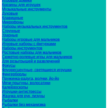
Игровые домики
Корзины для игрушек
Музыкальные инструменты
Духовые
Клавишные
Микрофоны
Наборы музыкальных инструментов
Струнные
Ударные
Наборы игровые для мальчиков
Игровые наборы с фигурками
Наборы инструментов
Ростовые наборы для мальчиков
Сюжетно-ролевые игры для мальчиков
Для розыгрышей и развлечений
Фокусы
Флуоресцентные, светящиеся игрушки
Фингерборды
Пружинка-радуга, волчки, йо-йо
Мячи прыгуны, волосатики
Калейдоскопы
Игрушки-антистрессы
Жвачка для рук, лизуны
Рыбалки
Рыбалки без механизма