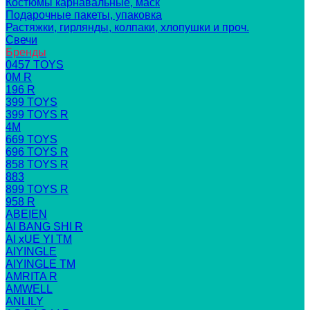
Костюмы карнавальные, маск
Подарочные пакеты, упаковка
Растяжки, гирлянды, колпаки, хлопушки и проч.
Свечи
Бренды
0457 TOYS
0M R
196 R
399 TOYS
399 TOYS R
4M
669 TOYS
696 TOYS R
858 TOYS R
883
899 TOYS R
958 R
ABEIEN
AI BANG SHI R
AI xUE YI TM
AIYINGLE
AIYINGLE TM
AMRITA R
AMWELL
ANLILY