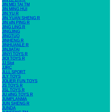
JIN MEI TAI TM
JIN MING HUI
JIN YU R
JIN YUAN SHENG R
JIN xIN PING R
JING LING R
JINGJING
JINGTUO
JINHENG R
JINHUANLE R
JINJIATAI
JINYI TOYS R
JIQI TOYS R
JJ Slot
JJRC
JLLL SPORT
JLY TOYS
JOLIER FUN TOYS
JS TOYS R
JSL TOYS R
JU xING TOYS R
JUMPLANMA
JUN SHENG R
JUNDA