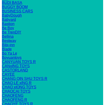
BUDI BASA
BUGGY BOOM
BUSINESS CARS
BabyDough
Babyard
Bastion
Be Boy
Be TrenDIY
Bellina
Bestway
Bibi-inn
Blade
Bo Ya Le
Boyuantoys
CANYUAN TOYS R
CANxING TOYS
CASTORLAND
CAYEE
CHANG QIN SHU TOYS R
CHAO LE xING R
CHAO xIONG TOYS
CHAOCAI TOYS
CHAOFENG
CHAOFENG R
CHAOYE TOYS R