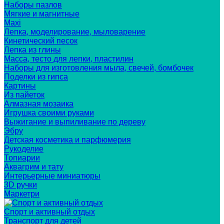
Наборы пазлов
Мягкие и магнитные
Maxi
Лепка, моделирование, мыловарение
Кинетический песок
Лепка из глины
Масса, тесто для лепки, пластилин
Наборы для изготовления мыла, свечей, бомбочек
Поделки из гипса
Картины
Из пайеток
Алмазная мозаика
Игрушка своими руками
Выжигание и выпиливание по дереву
Эбру
Детская косметика и парфюмерия
Рукоделие
Топиарии
Аквагрим и тату
Интерьерные миниатюры
3D ручки
Маркетри
Спорт и активный отдых
Транспорт для детей