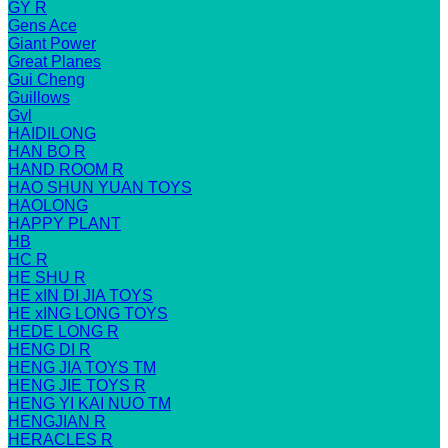
GY R
Gens Ace
Giant Power
Great Planes
Gui Cheng
Guillows
Gvl
HAIDILONG
HAN BO R
HAND ROOM R
HAO SHUN YUAN TOYS
HAOLONG
HAPPY PLANT
HB
HC R
HE SHU R
HE xIN DI JIA TOYS
HE xING LONG TOYS
HEDE LONG R
HENG DI R
HENG JIA TOYS TM
HENG JIE TOYS R
HENG YI KAI NUO TM
HENGJIAN R
HERACLES R