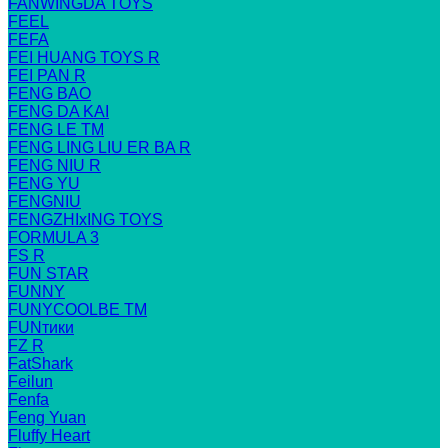
FANWINGDA TOYS
FEEL
FEFA
FEI HUANG TOYS R
FEI PAN R
FENG BAO
FENG DA KAI
FENG LE TM
FENG LING LIU ER BA R
FENG NIU R
FENG YU
FENGNIU
FENGZHIxING TOYS
FORMULA 3
FS R
FUN STAR
FUNNY
FUNYCOOLBE TM
FUNтики
FZ R
FatShark
Feilun
Fenfa
Feng Yuan
Fluffy Heart