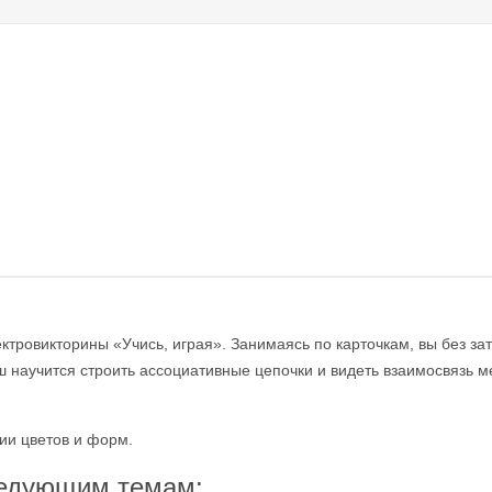
ектровикторины «Учись, играя». Занимаясь по карточкам, вы без за
ш научится строить ассоциативные цепочки и видеть взаимосвязь 
ии цветов и форм.
ледующим темам: