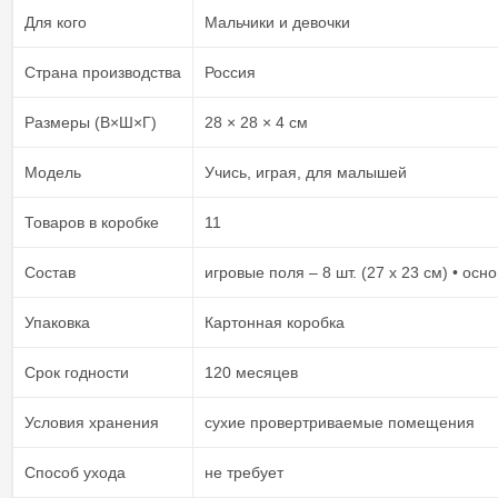
Для кого
Мальчики и девочки
Страна производства
Россия
Размеры (В×Ш×Г)
28 × 28 × 4 см
Модель
Учись, играя, для малышей
Товаров в коробке
11
Состав
игровые поля – 8 шт. (27 х 23 см) • осн
Упаковка
Картонная коробка
Срок годности
120 месяцев
Условия хранения
сухие провертриваемые помещения
Способ ухода
не требует