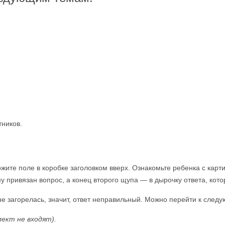
тников.
ите поле в коробке заголовком вверх. Ознакомьте ребенка с карти
ому привязан вопрос, а конец второго щупа — в дырочку ответа, ко
не загорелась, значит, ответ неправильный. Можно перейти к след
лект
не входят).