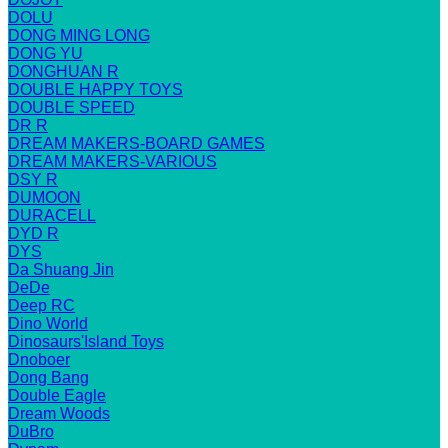
DOLU
DONG MING LONG
DONG YU
DONGHUAN R
DOUBLE HAPPY TOYS
DOUBLE SPEED
DR R
DREAM MAKERS-BOARD GAMES
DREAM MAKERS-VARIOUS
DSY R
DUMOON
DURACELL
DYD R
DYS
Da Shuang Jin
DeDe
Deep RC
Dino World
Dinosaurs'Island Toys
Dnoboer
Dong Bang
Double Eagle
Dream Woods
DuBro