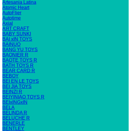
Artesania Latina
Atomic Heart
AutoFlier
Autotime
Axial
AЯT CRAFT
BABY SUNKI
BAI xIN TOYS
BAINUO
BANG YU TOYS
BAONIER R
BAOTE TOYS R
BATH TOYS R
BEAR CARD R
BEBOY
BEI EN LE TOYS
BEI JIA TOYS
BEINZI R
BEIYINIAO TOYS R
BEIxINGxIN
BELA
BELINDA R
BELUCHE R
BENERLE
BENTLEY