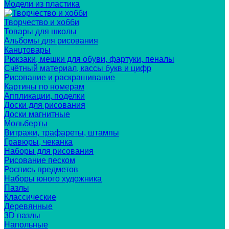
Модели из пластика
Творчество и хобби
Товары для школы
Альбомы для рисования
Канцтовары
Рюкзаки, мешки для обуви, фартуки, пеналы
Счётный материал, кассы букв и цифр
Рисование и раскрашивание
Картины по номерам
Аппликации, поделки
Доски для рисования
Доски магнитные
Мольберты
Витражи, трафареты, штампы
Гравюры, чеканка
Наборы для рисования
Рисование песком
Роспись предметов
Наборы юного художника
Пазлы
Классические
Деревянные
3D пазлы
Напольные