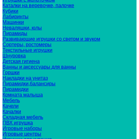
Каталки на веревочке, палочке
Кубики
Лабиринты
Машинки
Неваляшки, юлы
Пирамиды
Развивающие игрушки со светом и звуком
Сортеры, ростомеры
Текстильные игрушки
Шнуровка
Детская гигиена
Ванны и аксессуары для ванны
Горшки
Накладки на унитаз
Пирамидки,балансиры
Пирамидки
Комната малыша
Мебель
Качели
Качалки
Складная мебель
ПВХ игрушка
Игровые наборы
Игровые центры