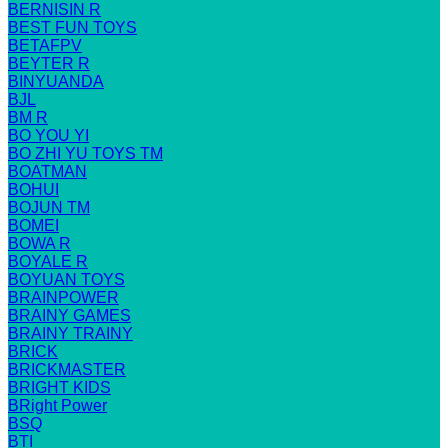
BERNISIN R
BEST FUN TOYS
BETAFPV
BEYTER R
BINYUANDA
BJL
BM R
BO YOU YI
BO ZHI YU TOYS TM
BOATMAN
BOHUI
BOJUN TM
BOMEI
BOWA R
BOYALE R
BOYUAN TOYS
BRAINPOWER
BRAINY GAMES
BRAINY TRAINY
BRICK
BRICKMASTER
BRIGHT KIDS
BRight Power
BSQ
BTI