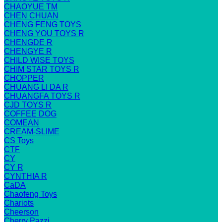
CHAOYUE TM
CHEN CHUAN
CHENG FENG TOYS
CHENG YOU TOYS R
CHENGDE R
CHENGYE R
CHILD WISE TOYS
CHIM STAR TOYS R
CHOPPER
CHUANG LI DA R
CHUANGFA TOYS R
CJD TOYS R
COFFEE DOG
COMEAN
CREAM-SLIME
CS Toys
CTF
CY
CY R
CYNTHIA R
CaDA
Chaofeng Toys
Chariots
Cheerson
Cherry Pazzi