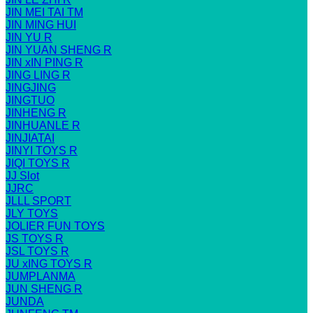
JIN MEI TAI TM
JIN MING HUI
JIN YU R
JIN YUAN SHENG R
JIN xIN PING R
JING LING R
JINGJING
JINGTUO
JINHENG R
JINHUANLE R
JINJIATAI
JINYI TOYS R
JIQI TOYS R
JJ Slot
JJRC
JLLL SPORT
JLY TOYS
JOLIER FUN TOYS
JS TOYS R
JSL TOYS R
JU xING TOYS R
JUMPLANMA
JUN SHENG R
JUNDA