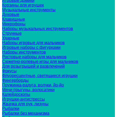
Игровые домики
Корзины для игрушек
Музыкальные инструменты
Духовые
Клавишные
Микрофоны
Наборы музыкальных инструментов
Струнные
Ударные
Наборы игровые для мальчиков
Игровые наборы с фигурками
Наборы инструментов
Ростовые наборы для мальчиков
Сюжетно-ролевые игры для мальчиков
Для розыгрышей и развлечений
Фокусы
Флуоресцентные, светящиеся игрушки
Фингерборды
Пружинка-радуга, волчки, йо-йо
Мячи прыгуны, волосатики
Калейдоскопы
Игрушки-антистрессы
Жвачка для рук, лизуны
Рыбалки
Рыбалки без механизма