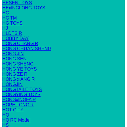
HESEN TOYS
HExINGLONG TOYS
HG
HG TM
HG TOYS
HJ
HLDTS R
HOBBY DAY
HONG CHANG R
HONG CHUAN SHENG
HONG JIN
HONG SEN
HONG SHENG
HONG YE TOYS
HONG ZE R
HONG xIANG R
HONGJIN
HONGTAILE TOYS
HONGYING TOYS
HONGxINGFA R
HOPE LONG R
HOT CITY
HQ
HQ RC Model
HS