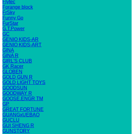
Flytec
Forange block
FrSky
Funny Go
FurStar
G.T.Power
GC
GENIO KIDS-AR
GENIO KIDS-ART
GINA
GINA R
GIRL'S CLUB
GK Racer
GLOBEN
GOLD GUN R
GOLD LIGHT TOYS
GOODSUN
GOODWAY R
GOOSE.ENGR TM
GP
GREAT FORTUNE
GUANGxUEBAO
GUCLU
GUI SHENG R
GUNSTORY