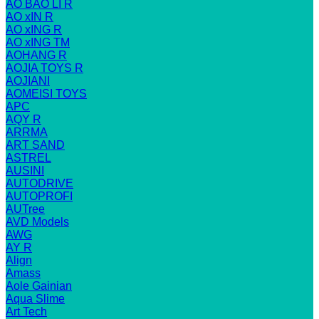
AO BAO LI R
AO xIN R
AO xING R
AO xING TM
AOHANG R
AOJIA TOYS R
AOJIANI
AOMEISI TOYS
APC
AQY R
ARRMA
ART SAND
ASTREL
AUSINI
AUTODRIVE
AUTOPROFI
AUTree
AVD Models
AWG
AY R
Align
Amass
Aole Gainian
Aqua Slime
Art Tech