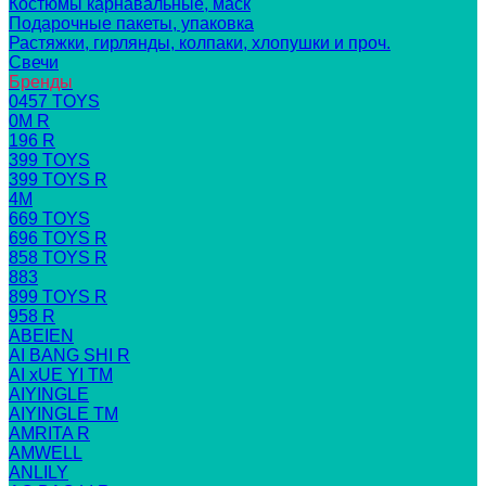
Костюмы карнавальные, маск
Подарочные пакеты, упаковка
Растяжки, гирлянды, колпаки, хлопушки и проч.
Свечи
Бренды
0457 TOYS
0M R
196 R
399 TOYS
399 TOYS R
4M
669 TOYS
696 TOYS R
858 TOYS R
883
899 TOYS R
958 R
ABEIEN
AI BANG SHI R
AI xUE YI TM
AIYINGLE
AIYINGLE TM
AMRITA R
AMWELL
ANLILY