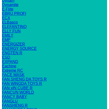
Dynam
Dynamite
E-Flite
EBRU PROFI
ECX
ELBasco
ELEFANTINO
ELLY FUN
EMILY
EMP
ENERGIZER
ENERGY SOURCE
ENGTEN R
ESD
EXPAND
Eachine
Extreme RC
FACE MASK
FAN SHENG DA TOYS R
FAN WINGDA TOYS R
FAN xIN CUBE R
FANCUN WORLD
FANCY BABY
FANGLU
FANSHENG R