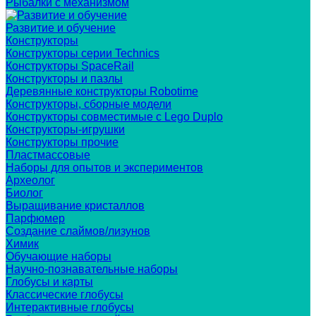
Рыбалки с механизмом
Развитие и обучение
Конструкторы
Конструкторы серии Technics
Конструкторы SpaceRail
Конструкторы и пазлы
Деревянные конструкторы Robotime
Конструкторы, сборные модели
Конструкторы совместимые с Lego Duplo
Конструкторы-игрушки
Конструкторы прочие
Пластмассовые
Наборы для опытов и экспериментов
Археолог
Биолог
Выращивание кристаллов
Парфюмер
Создание слаймов/лизунов
Химик
Обучающие наборы
Научно-познавательные наборы
Глобусы и карты
Классические глобусы
Интерактивные глобусы