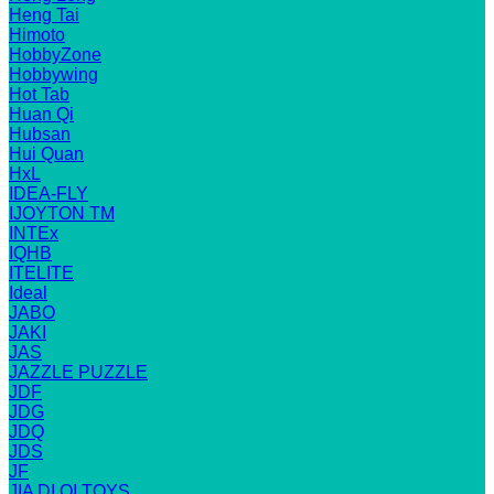
Heng Tai
Himoto
HobbyZone
Hobbywing
Hot Tab
Huan Qi
Hubsan
Hui Quan
HxL
IDEA-FLY
IJOYTON TM
INTEx
IQHB
ITELITE
Ideal
JABO
JAKI
JAS
JAZZLE PUZZLE
JDF
JDG
JDQ
JDS
JF
JIA DI QI TOYS