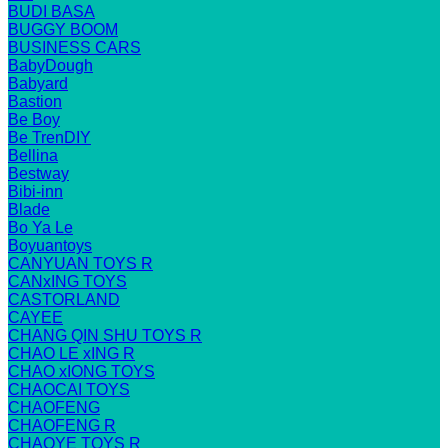
BUDI BASA
BUGGY BOOM
BUSINESS CARS
BabyDough
Babyard
Bastion
Be Boy
Be TrenDIY
Bellina
Bestway
Bibi-inn
Blade
Bo Ya Le
Boyuantoys
CANYUAN TOYS R
CANxING TOYS
CASTORLAND
CAYEE
CHANG QIN SHU TOYS R
CHAO LE xING R
CHAO xIONG TOYS
CHAOCAI TOYS
CHAOFENG
CHAOFENG R
CHAOYE TOYS R