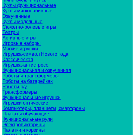
Куклы функциональные
Куклы мягконабивные
Озвученные
Куклы модельные
Сюжетно-ролевые игры
Театры
Активные игры
Игровые наборы
Мягкие игрушки
Игрушка-символ Нового года
Классическая
Игрушка-антистресс
Функциональная и озвученная
Роботы и трансформеры
Роботы на батарейках
Роботы р/у
Трансформеры
Функциональные игрушки
Игрушки оптические
Компьютеры, планшеты, смартфоны
Плакаты обучающие
Функциональные рули
Электровикторины
Палатки и корзины