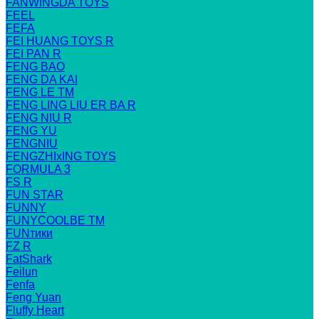
FANWINGDA TOYS
FEEL
FEFA
FEI HUANG TOYS R
FEI PAN R
FENG BAO
FENG DA KAI
FENG LE TM
FENG LING LIU ER BA R
FENG NIU R
FENG YU
FENGNIU
FENGZHIxING TOYS
FORMULA 3
FS R
FUN STAR
FUNNY
FUNYCOOLBE TM
FUNтики
FZ R
FatShark
Feilun
Fenfa
Feng Yuan
Fluffy Heart