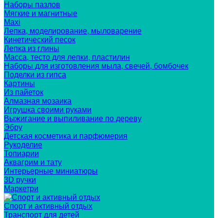
Наборы пазлов
Мягкие и магнитные
Maxi
Лепка, моделирование, мыловарение
Кинетический песок
Лепка из глины
Масса, тесто для лепки, пластилин
Наборы для изготовления мыла, свечей, бомбочек
Поделки из гипса
Картины
Из пайеток
Алмазная мозаика
Игрушка своими руками
Выжигание и выпиливание по дереву
Эбру
Детская косметика и парфюмерия
Рукоделие
Топиарии
Аквагрим и тату
Интерьерные миниатюры
3D ручки
Маркетри
Спорт и активный отдых
Транспорт для детей