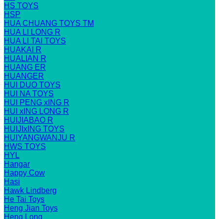
HS TOYS
HSP
HUA CHUANG TOYS TM
HUA LI LONG R
HUA LI TAI TOYS
HUAKAI R
HUALIAN R
HUANG ER
HUANGER
HUI DUO TOYS
HUI NA TOYS
HUI PENG xING R
HUI xING LONG R
HUIJIABAO R
HUIJIxING TOYS
HUIYANGWANJU R
HWS TOYS
HYL
Hangar
Happy Cow
Hasi
Hawk Lindberg
He Tai Toys
Heng Jian Toys
Heng Long