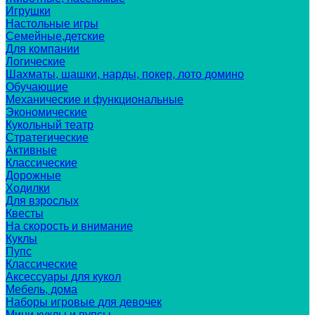
Игрушки
Настольные игры
Семейные,детские
Для компании
Логические
Шахматы, шашки, нарды, покер, лото домино
Обучающие
Механические и функциональные
Экономические
Кукольный театр
Стратегические
Активные
Классические
Дорожные
Ходилки
Для взрослых
Квесты
На скорость и внимание
Куклы
Пупс
Классические
Аксессуары для кукол
Мебель, дома
Наборы игровые для девочек
Мини куклы и пупсы