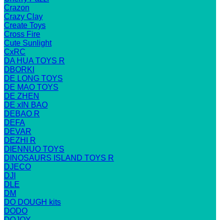
Crazon
Crazy Clay
Create Toys
Cross Fire
Cute Sunlight
CxRC
DA HUA TOYS R
DBORKI
DE LONG TOYS
DE MAO TOYS
DE ZHEN
DE xIN BAO
DEBAO R
DEFA
DEVAR
DEZHI R
DIENNUO TOYS
DINOSAURS ISLAND TOYS R
DJECO
DJI
DLE
DM
DO DOUGH kits
DODO
DOJOY