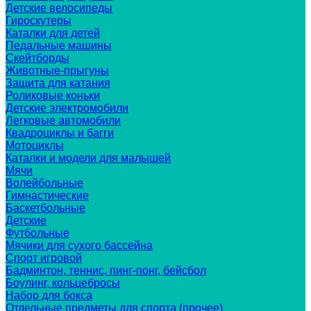
Детские велосипеды
Гироскутеры
Каталки для детей
Педальные машины
Скейтборды
Животные-прыгуны
Защита для катания
Роликовые коньки
Детские электромобили
Легковые автомобили
Квадроциклы и багги
Мотоциклы
Каталки и модели для малышей
Мячи
Волейбольные
Гимнастические
Баскетбольные
Детские
Футбольные
Мячики для сухого бассейна
Спорт игровой
Бадминтон, теннис, пинг-понг, бейсбол
Боулинг, кольцебросы
Набор для бокса
Отдельные предметы для спорта (прочее)