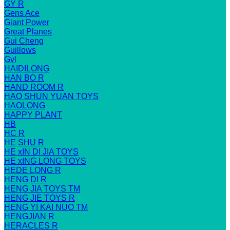
GY R
Gens Ace
Giant Power
Great Planes
Gui Cheng
Guillows
Gvl
HAIDILONG
HAN BO R
HAND ROOM R
HAO SHUN YUAN TOYS
HAOLONG
HAPPY PLANT
HB
HC R
HE SHU R
HE xIN DI JIA TOYS
HE xING LONG TOYS
HEDE LONG R
HENG DI R
HENG JIA TOYS TM
HENG JIE TOYS R
HENG YI KAI NUO TM
HENGJIAN R
HERACLES R