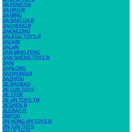
JIA FENG DA
JIA HAN R
JIA MING
JIA NING DA R
JIACHENG R
JIAKAILONG
JIALEGU TOYS R
JIALIxIN
JIALxIN
JIAN MING FENG
JIAN SHENG TOYS R
JIANI
JIANLONG
JIAYIHONGQI
JIAZHITAI
JIE BAOBAO
JIE LUN TOYS
JIE STAR
JIE xIN TOYS TM
JIESHEN R
JILEBAO R
JIMYOO
JIN HONG xIN TOYS R
JIN JUN TOYS
JIN LE ZHI R