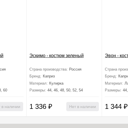
ий
Эскимо - костюм зеленый
Эвон - ко
сия
Страна производства:
Россия
Страна произ
Бренд:
Каприз
Бренд:
Капр
Материал:
Кулирка
Материал:
Л
8, 60
Размеры:
44, 46, 48, 50, 52, 54
Размеры:
44,
1 336
₽
1 344
₽
 в наличии
Нет в наличии