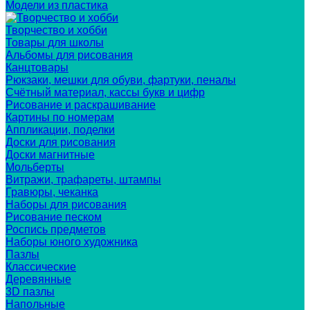
Модели из пластика
Творчество и хобби
Товары для школы
Альбомы для рисования
Канцтовары
Рюкзаки, мешки для обуви, фартуки, пеналы
Счётный материал, кассы букв и цифр
Рисование и раскрашивание
Картины по номерам
Аппликации, поделки
Доски для рисования
Доски магнитные
Мольберты
Витражи, трафареты, штампы
Гравюры, чеканка
Наборы для рисования
Рисование песком
Роспись предметов
Наборы юного художника
Пазлы
Классические
Деревянные
3D пазлы
Напольные