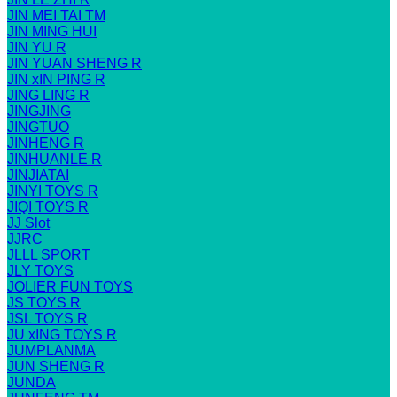
JIN MEI TAI TM
JIN MING HUI
JIN YU R
JIN YUAN SHENG R
JIN xIN PING R
JING LING R
JINGJING
JINGTUO
JINHENG R
JINHUANLE R
JINJIATAI
JINYI TOYS R
JIQI TOYS R
JJ Slot
JJRC
JLLL SPORT
JLY TOYS
JOLIER FUN TOYS
JS TOYS R
JSL TOYS R
JU xING TOYS R
JUMPLANMA
JUN SHENG R
JUNDA