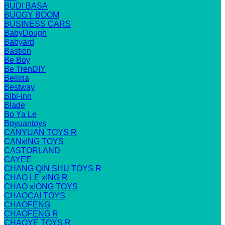
BUDI BASA
BUGGY BOOM
BUSINESS CARS
BabyDough
Babyard
Bastion
Be Boy
Be TrenDIY
Bellina
Bestway
Bibi-inn
Blade
Bo Ya Le
Boyuantoys
CANYUAN TOYS R
CANxING TOYS
CASTORLAND
CAYEE
CHANG QIN SHU TOYS R
CHAO LE xING R
CHAO xIONG TOYS
CHAOCAI TOYS
CHAOFENG
CHAOFENG R
CHAOYE TOYS R