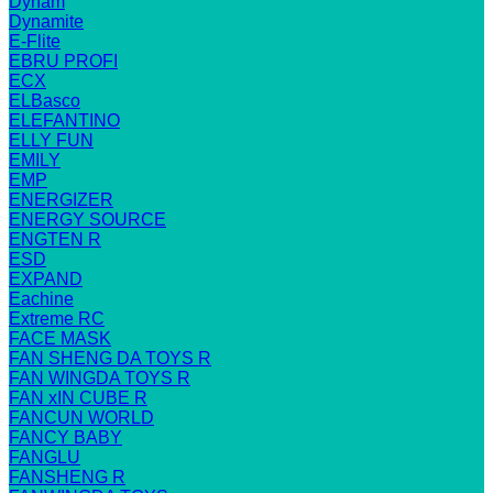
Dynam
Dynamite
E-Flite
EBRU PROFI
ECX
ELBasco
ELEFANTINO
ELLY FUN
EMILY
EMP
ENERGIZER
ENERGY SOURCE
ENGTEN R
ESD
EXPAND
Eachine
Extreme RC
FACE MASK
FAN SHENG DA TOYS R
FAN WINGDA TOYS R
FAN xIN CUBE R
FANCUN WORLD
FANCY BABY
FANGLU
FANSHENG R