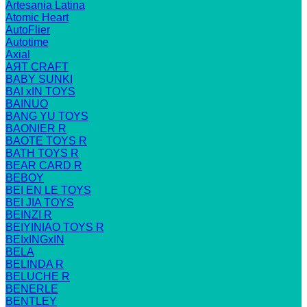
Artesania Latina
Atomic Heart
AutoFlier
Autotime
Axial
AЯT CRAFT
BABY SUNKI
BAI xIN TOYS
BAINUO
BANG YU TOYS
BAONIER R
BAOTE TOYS R
BATH TOYS R
BEAR CARD R
BEBOY
BEI EN LE TOYS
BEI JIA TOYS
BEINZI R
BEIYINIAO TOYS R
BEIxINGxIN
BELA
BELINDA R
BELUCHE R
BENERLE
BENTLEY