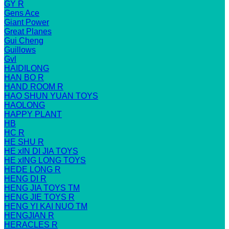
GY R
Gens Ace
Giant Power
Great Planes
Gui Cheng
Guillows
Gvl
HAIDILONG
HAN BO R
HAND ROOM R
HAO SHUN YUAN TOYS
HAOLONG
HAPPY PLANT
HB
HC R
HE SHU R
HE xIN DI JIA TOYS
HE xING LONG TOYS
HEDE LONG R
HENG DI R
HENG JIA TOYS TM
HENG JIE TOYS R
HENG YI KAI NUO TM
HENGJIAN R
HERACLES R