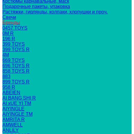
Костюмы карнавальные, маск
Подарочные пакеты, упаковка
Растяжки, гирлянды, колпаки, хлопушки и проч.
Свечи
Бренды
0457 TOYS
0M R
196 R
399 TOYS
399 TOYS R
4M
669 TOYS
696 TOYS R
858 TOYS R
883
899 TOYS R
958 R
ABEIEN
AI BANG SHI R
AI xUE YI TM
AIYINGLE
AIYINGLE TM
AMRITA R
AMWELL
ANLILY