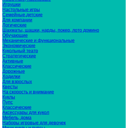
Игрушки
Настольные игры
Семейные,детские
Для компании
Логические
Шахматы, шашки, нарды, покер, лото домино
Обучающие
Механические и функциональные
Экономические
Кукольный театр
Стратегические
Активные
Классические
Дорожные
Ходилки
Для взрослых
Квесты
На скорость и внимание
Куклы
Пупс
Классические
Аксессуары для кукол
Мебель, дома
Наборы игровые для девочек
Мини куклы и пупсы