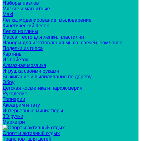
Наборы пазлов
Мягкие и магнитные
Maxi
Лепка, моделирование, мыловарение
Кинетический песок
Лепка из глины
Масса, тесто для лепки, пластилин
Наборы для изготовления мыла, свечей, бомбочек
Поделки из гипса
Картины
Из пайеток
Алмазная мозаика
Игрушка своими руками
Выжигание и выпиливание по дереву
Эбру
Детская косметика и парфюмерия
Рукоделие
Топиарии
Аквагрим и тату
Интерьерные миниатюры
3D ручки
Маркетри
Спорт и активный отдых
Транспорт для детей