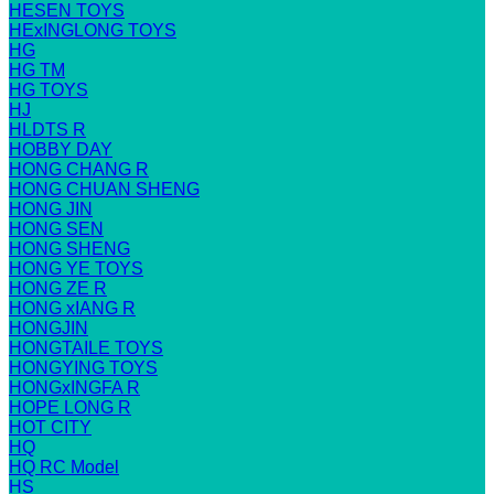
HESEN TOYS
HExINGLONG TOYS
HG
HG TM
HG TOYS
HJ
HLDTS R
HOBBY DAY
HONG CHANG R
HONG CHUAN SHENG
HONG JIN
HONG SEN
HONG SHENG
HONG YE TOYS
HONG ZE R
HONG xIANG R
HONGJIN
HONGTAILE TOYS
HONGYING TOYS
HONGxINGFA R
HOPE LONG R
HOT CITY
HQ
HQ RC Model
HS