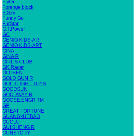
Flytec
Forange block
FrSky
Funny Go
FurStar
G.T.Power
GC
GENIO KIDS-AR
GENIO KIDS-ART
GINA
GINA R
GIRL'S CLUB
GK Racer
GLOBEN
GOLD GUN R
GOLD LIGHT TOYS
GOODSUN
GOODWAY R
GOOSE.ENGR TM
GP
GREAT FORTUNE
GUANGxUEBAO
GUCLU
GUI SHENG R
GUNSTORY