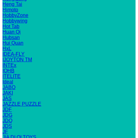
Heng Tai
Himoto
HobbyZone
Hobbywing
Hot Tab
Huan Qi
Hubsan
Hui Quan
HxL
IDEA-FLY
IJOYTON TM
INTEx
IQHB
ITELITE
Ideal
JABO
JAKI
JAS
JAZZLE PUZZLE
JDF
JDG
JDQ
JDS
JF
JIA DI QI TOYS