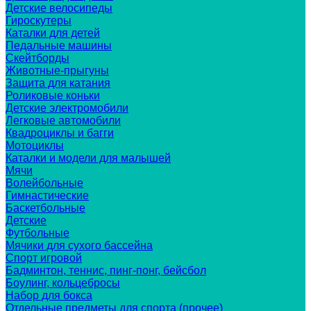
Детские велосипеды
Гироскутеры
Каталки для детей
Педальные машины
Скейтборды
Животные-прыгуны
Защита для катания
Роликовые коньки
Детские электромобили
Легковые автомобили
Квадроциклы и багги
Мотоциклы
Каталки и модели для малышей
Мячи
Волейбольные
Гимнастические
Баскетбольные
Детские
Футбольные
Мячики для сухого бассейна
Спорт игровой
Бадминтон, теннис, пинг-понг, бейсбол
Боулинг, кольцебросы
Набор для бокса
Отдельные предметы для спорта (прочее)