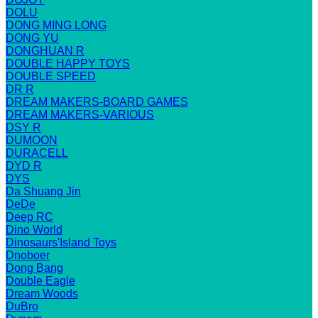
DOLU
DONG MING LONG
DONG YU
DONGHUAN R
DOUBLE HAPPY TOYS
DOUBLE SPEED
DR R
DREAM MAKERS-BOARD GAMES
DREAM MAKERS-VARIOUS
DSY R
DUMOON
DURACELL
DYD R
DYS
Da Shuang Jin
DeDe
Deep RC
Dino World
Dinosaurs'Island Toys
Dnoboer
Dong Bang
Double Eagle
Dream Woods
DuBro