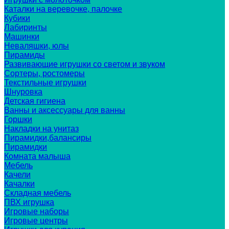
Каталки на веревочке, палочке
Кубики
Лабиринты
Машинки
Неваляшки, юлы
Пирамиды
Развивающие игрушки со светом и звуком
Сортеры, ростомеры
Текстильные игрушки
Шнуровка
Детская гигиена
Ванны и аксессуары для ванны
Горшки
Накладки на унитаз
Пирамидки,балансиры
Пирамидки
Комната малыша
Мебель
Качели
Качалки
Складная мебель
ПВХ игрушка
Игровые наборы
Игровые центры