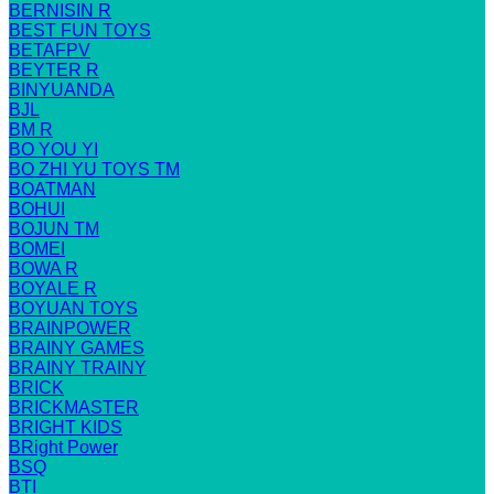
BERNISIN R
BEST FUN TOYS
BETAFPV
BEYTER R
BINYUANDA
BJL
BM R
BO YOU YI
BO ZHI YU TOYS TM
BOATMAN
BOHUI
BOJUN TM
BOMEI
BOWA R
BOYALE R
BOYUAN TOYS
BRAINPOWER
BRAINY GAMES
BRAINY TRAINY
BRICK
BRICKMASTER
BRIGHT KIDS
BRight Power
BSQ
BTI