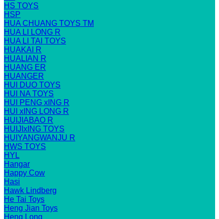
HS TOYS
HSP
HUA CHUANG TOYS TM
HUA LI LONG R
HUA LI TAI TOYS
HUAKAI R
HUALIAN R
HUANG ER
HUANGER
HUI DUO TOYS
HUI NA TOYS
HUI PENG xING R
HUI xING LONG R
HUIJIABAO R
HUIJIxING TOYS
HUIYANGWANJU R
HWS TOYS
HYL
Hangar
Happy Cow
Hasi
Hawk Lindberg
He Tai Toys
Heng Jian Toys
Heng Long