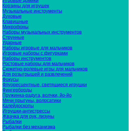
Игровые домики
Корзины для игрушек
Музыкальные инструменты
Духовые
Клавишные
Микрофоны
Наборы музыкальных инструментов
Струнные
Ударные
Наборы игровые для мальчиков
Игровые наборы с фигурками
Наборы инструментов
Ростовые наборы для мальчиков
Сюжетно-ролевые игры для мальчиков
Для розыгрышей и развлечений
Фокусы
Флуоресцентные, светящиеся игрушки
Фингерборды
Пружинка-радуга, волчки, йо-йо
Мячи прыгуны, волосатики
Калейдоскопы
Игрушки-антистрессы
Жвачка для рук, лизуны
Рыбалки
Рыбалки без механизма