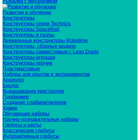
Рыбалки с механизмом
Развитие и обучение
Конструкторы
Конструкторы серии Technics
Конструкторы SpaceRail
Конструкторы и пазлы
Деревянные конструкторы Robotime
Конструкторы, сборные модели
Конструкторы совместимые с Lego Duplo
Конструкторы-игрушки
Конструкторы прочие
Пластмассовые
Наборы для опытов и экспериментов
Археолог
Биолог
Выращивание кристаллов
Парфюмер
Создание слаймов/лизунов
Химик
Обучающие наборы
Научно-познавательные наборы
Глобусы и карты
Классические глобусы
Интерактивные глобусы