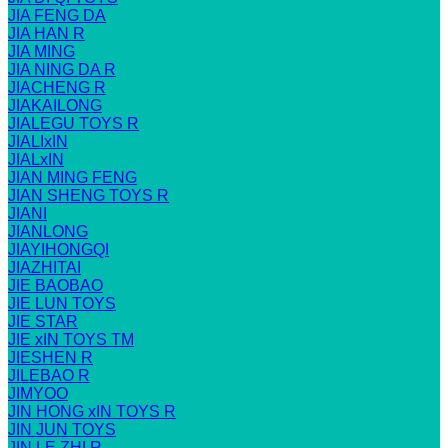
JIA FENG DA
JIA HAN R
JIA MING
JIA NING DA R
JIACHENG R
JIAKAILONG
JIALEGU TOYS R
JIALIxIN
JIALxIN
JIAN MING FENG
JIAN SHENG TOYS R
JIANI
JIANLONG
JIAYIHONGQI
JIAZHITAI
JIE BAOBAO
JIE LUN TOYS
JIE STAR
JIE xIN TOYS TM
JIESHEN R
JILEBAO R
JIMYOO
JIN HONG xIN TOYS R
JIN JUN TOYS
JIN LE ZHI R