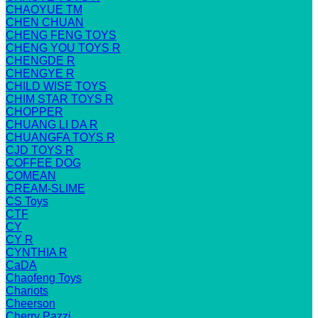
CHAOYUE TM
CHEN CHUAN
CHENG FENG TOYS
CHENG YOU TOYS R
CHENGDE R
CHENGYE R
CHILD WISE TOYS
CHIM STAR TOYS R
CHOPPER
CHUANG LI DA R
CHUANGFA TOYS R
CJD TOYS R
COFFEE DOG
COMEAN
CREAM-SLIME
CS Toys
CTF
CY
CY R
CYNTHIA R
CaDA
Chaofeng Toys
Chariots
Cheerson
Cherry Pazzi