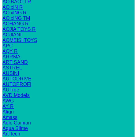
AO BAO LI R
AO xIN R
AO xING R
AO xING TM
AOHANG R
AOJIA TOYS R
AOJIANI
AOMEISI TOYS
APC
AQY R
ARRMA
ART SAND
ASTREL
AUSINI
AUTODRIVE
AUTOPROFI
AUTree
AVD Models
AWG
AY R
Align
Amass
Aole Gainian
Aqua Slime
Art Tech