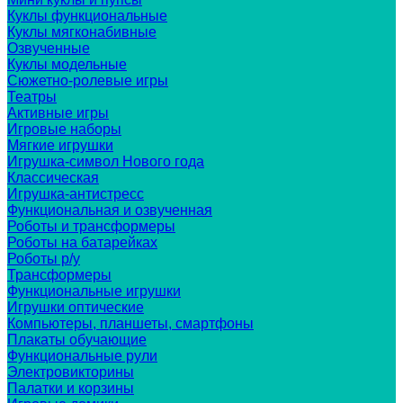
Куклы функциональные
Куклы мягконабивные
Озвученные
Куклы модельные
Сюжетно-ролевые игры
Театры
Активные игры
Игровые наборы
Мягкие игрушки
Игрушка-символ Нового года
Классическая
Игрушка-антистресс
Функциональная и озвученная
Роботы и трансформеры
Роботы на батарейках
Роботы р/у
Трансформеры
Функциональные игрушки
Игрушки оптические
Компьютеры, планшеты, смартфоны
Плакаты обучающие
Функциональные рули
Электровикторины
Палатки и корзины