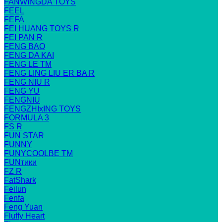
FANWINGDA TOYS
FEEL
FEFA
FEI HUANG TOYS R
FEI PAN R
FENG BAO
FENG DA KAI
FENG LE TM
FENG LING LIU ER BA R
FENG NIU R
FENG YU
FENGNIU
FENGZHIxING TOYS
FORMULA 3
FS R
FUN STAR
FUNNY
FUNYCOOLBE TM
FUNтики
FZ R
FatShark
Feilun
Fenfa
Feng Yuan
Fluffy Heart