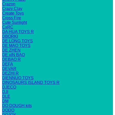
Crazon
Crazy Clay
Create Toys
Cross Fire
Cute Sunlight
CxRC
DA HUA TOYS R
DBORKI
DE LONG TOYS
DE MAO TOYS
DE ZHEN
DE xIN BAO
DEBAO R
DEFA
DEVAR
DEZHI R
DIENNUO TOYS
DINOSAURS ISLAND TOYS R
DJECO
DJI
DLE
DM
DO DOUGH kits
DODO
DOJOY