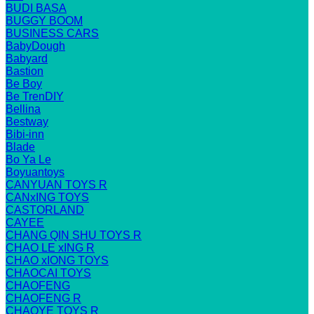
BUDI BASA
BUGGY BOOM
BUSINESS CARS
BabyDough
Babyard
Bastion
Be Boy
Be TrenDIY
Bellina
Bestway
Bibi-inn
Blade
Bo Ya Le
Boyuantoys
CANYUAN TOYS R
CANxING TOYS
CASTORLAND
CAYEE
CHANG QIN SHU TOYS R
CHAO LE xING R
CHAO xIONG TOYS
CHAOCAI TOYS
CHAOFENG
CHAOFENG R
CHAOYE TOYS R