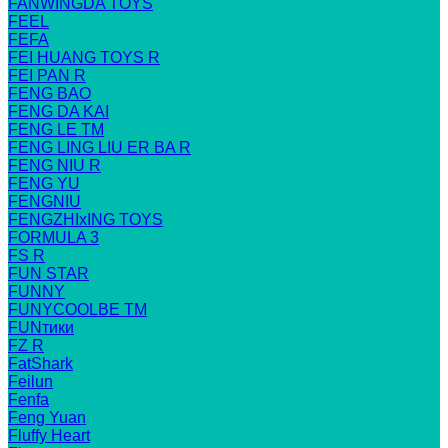
FANWINGDA TOYS
FEEL
FEFA
FEI HUANG TOYS R
FEI PAN R
FENG BAO
FENG DA KAI
FENG LE TM
FENG LING LIU ER BA R
FENG NIU R
FENG YU
FENGNIU
FENGZHIxING TOYS
FORMULA 3
FS R
FUN STAR
FUNNY
FUNYCOOLBE TM
FUNтики
FZ R
FatShark
Feilun
Fenfa
Feng Yuan
Fluffy Heart