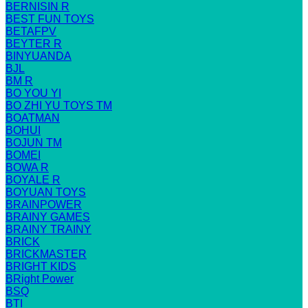
BERNISIN R
BEST FUN TOYS
BETAFPV
BEYTER R
BINYUANDA
BJL
BM R
BO YOU YI
BO ZHI YU TOYS TM
BOATMAN
BOHUI
BOJUN TM
BOMEI
BOWA R
BOYALE R
BOYUAN TOYS
BRAINPOWER
BRAINY GAMES
BRAINY TRAINY
BRICK
BRICKMASTER
BRIGHT KIDS
BRight Power
BSQ
BTI