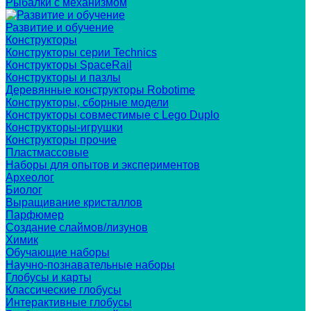
Рыбалки с механизмом
Развитие и обучение
Конструкторы
Конструкторы серии Technics
Конструкторы SpaceRail
Конструкторы и пазлы
Деревянные конструкторы Robotime
Конструкторы, сборные модели
Конструкторы совместимые с Lego Duplo
Конструкторы-игрушки
Конструкторы прочие
Пластмассовые
Наборы для опытов и экспериментов
Археолог
Биолог
Выращивание кристаллов
Парфюмер
Создание слаймов/лизунов
Химик
Обучающие наборы
Научно-познавательные наборы
Глобусы и карты
Классические глобусы
Интерактивные глобусы