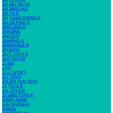
JIN MEI TAI TM
JIN MING HUI
JIN YU R
JIN YUAN SHENG R
JIN xIN PING R
JING LING R
JINGJING
JINGTUO
JINHENG R
JINHUANLE R
JINJIATAI
JINYI TOYS R
JIQI TOYS R
JJ Slot
JJRC
JLLL SPORT
JLY TOYS
JOLIER FUN TOYS
JS TOYS R
JSL TOYS R
JU xING TOYS R
JUMPLANMA
JUN SHENG R
JUNDA