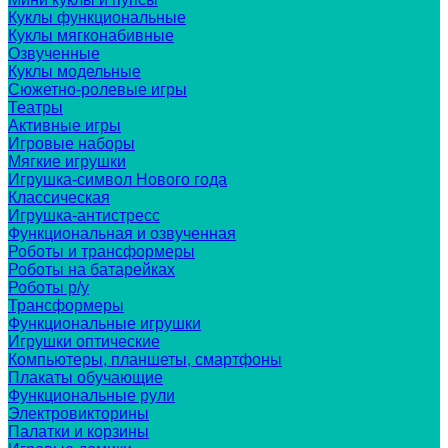
Куклы функциональные
Куклы мягконабивные
Озвученные
Куклы модельные
Сюжетно-ролевые игры
Театры
Активные игры
Игровые наборы
Мягкие игрушки
Игрушка-символ Нового года
Классическая
Игрушка-антистресс
Функциональная и озвученная
Роботы и трансформеры
Роботы на батарейках
Роботы р/у
Трансформеры
Функциональные игрушки
Игрушки оптические
Компьютеры, планшеты, смартфоны
Плакаты обучающие
Функциональные рули
Электровикторины
Палатки и корзины