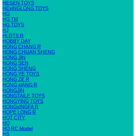
HESEN TOYS
HExINGLONG TOYS
HG
HG TM
HG TOYS
HJ
HLDTS R
HOBBY DAY
HONG CHANG R
HONG CHUAN SHENG
HONG JIN
HONG SEN
HONG SHENG
HONG YE TOYS
HONG ZE R
HONG xIANG R
HONGJIN
HONGTAILE TOYS
HONGYING TOYS
HONGxINGFA R
HOPE LONG R
HOT CITY
HQ
HQ RC Model
HS