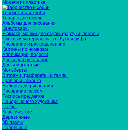
Модели из пластика
Творчество и хобби
Товары для школы
Альбомы для рисования
Канцтовары
Рюкзаки, мешки для обуви, фартуки, пеналы
Счётный материал, кассы букв и цифр
Рисование и раскрашивание
Картины по номерам
Аппликации, поделки
Доски для рисования
Доски магнитные
Мольберты
Витражи, трафареты, штампы
Гравюры, чеканка
Наборы для рисования
Рисование песком
Роспись предметов
Наборы юного художника
Пазлы
Классические
Деревянные
3D пазлы
Напольные