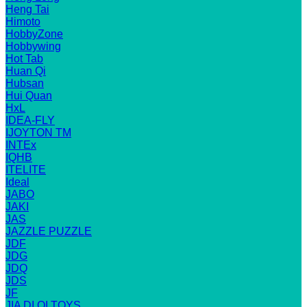
Heng Tai
Himoto
HobbyZone
Hobbywing
Hot Tab
Huan Qi
Hubsan
Hui Quan
HxL
IDEA-FLY
IJOYTON TM
INTEx
IQHB
ITELITE
Ideal
JABO
JAKI
JAS
JAZZLE PUZZLE
JDF
JDG
JDQ
JDS
JF
JIA DI QI TOYS