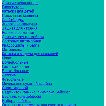
Детские велосипеды
Гироскутеры
Каталки для детей
Педальные машины
Скейтборды
Животные-прыгуны
Защита для катания
Роликовые коньки
Детские электромобили
Легковые автомобили
Квадроциклы и багги
Мотоциклы
Каталки и модели для малышей
Мячи
Волейбольные
Гимнастические
Баскетбольные
Детские
Футбольные
Мячики для сухого бассейна
Спорт игровой
Бадминтон, теннис, пинг-понг, бейсбол
Боулинг, кольцебросы
Набор для бокса
Отдельные предметы для спорта (прочее)