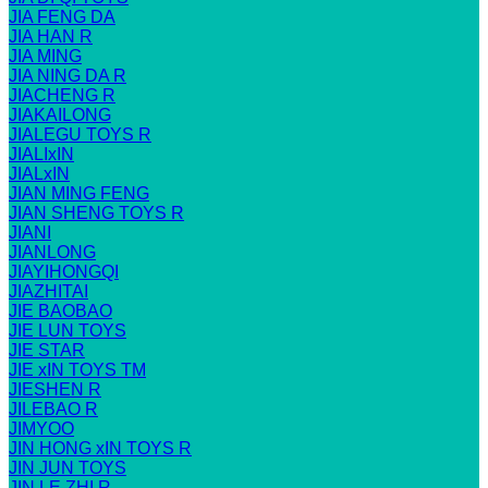
JIA FENG DA
JIA HAN R
JIA MING
JIA NING DA R
JIACHENG R
JIAKAILONG
JIALEGU TOYS R
JIALIxIN
JIALxIN
JIAN MING FENG
JIAN SHENG TOYS R
JIANI
JIANLONG
JIAYIHONGQI
JIAZHITAI
JIE BAOBAO
JIE LUN TOYS
JIE STAR
JIE xIN TOYS TM
JIESHEN R
JILEBAO R
JIMYOO
JIN HONG xIN TOYS R
JIN JUN TOYS
JIN LE ZHI R