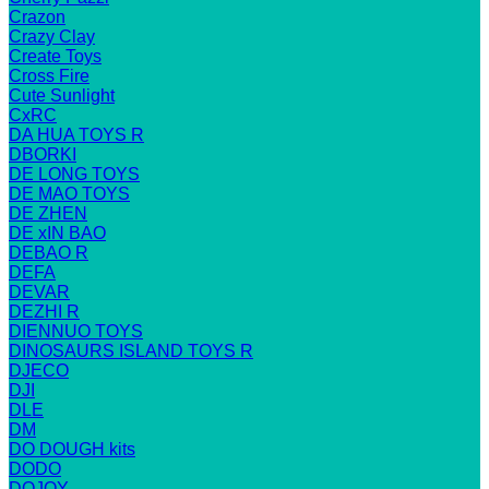
Crazon
Crazy Clay
Create Toys
Cross Fire
Cute Sunlight
CxRC
DA HUA TOYS R
DBORKI
DE LONG TOYS
DE MAO TOYS
DE ZHEN
DE xIN BAO
DEBAO R
DEFA
DEVAR
DEZHI R
DIENNUO TOYS
DINOSAURS ISLAND TOYS R
DJECO
DJI
DLE
DM
DO DOUGH kits
DODO
DOJOY