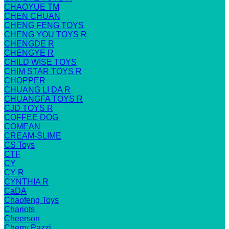
CHAOYUE TM
CHEN CHUAN
CHENG FENG TOYS
CHENG YOU TOYS R
CHENGDE R
CHENGYE R
CHILD WISE TOYS
CHIM STAR TOYS R
CHOPPER
CHUANG LI DA R
CHUANGFA TOYS R
CJD TOYS R
COFFEE DOG
COMEAN
CREAM-SLIME
CS Toys
CTF
CY
CY R
CYNTHIA R
CaDA
Chaofeng Toys
Chariots
Cheerson
Cherry Pazzi