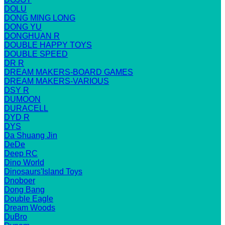
DOLU
DONG MING LONG
DONG YU
DONGHUAN R
DOUBLE HAPPY TOYS
DOUBLE SPEED
DR R
DREAM MAKERS-BOARD GAMES
DREAM MAKERS-VARIOUS
DSY R
DUMOON
DURACELL
DYD R
DYS
Da Shuang Jin
DeDe
Deep RC
Dino World
Dinosaurs'Island Toys
Dnoboer
Dong Bang
Double Eagle
Dream Woods
DuBro