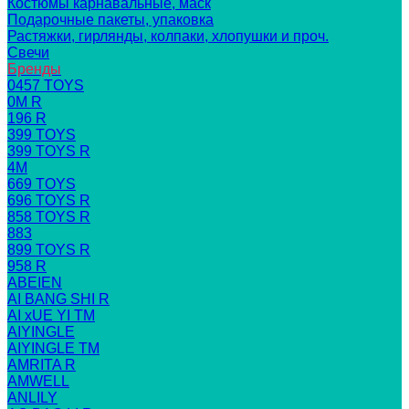
Костюмы карнавальные, маск
Подарочные пакеты, упаковка
Растяжки, гирлянды, колпаки, хлопушки и проч.
Свечи
Бренды
0457 TOYS
0M R
196 R
399 TOYS
399 TOYS R
4M
669 TOYS
696 TOYS R
858 TOYS R
883
899 TOYS R
958 R
ABEIEN
AI BANG SHI R
AI xUE YI TM
AIYINGLE
AIYINGLE TM
AMRITA R
AMWELL
ANLILY