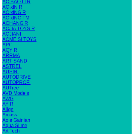
AO BAO LI R
AO xIN R
AO xING R
AO xING TM
AOHANG R
AOJIA TOYS R
AOJIANI
AOMEISI TOYS
APC
AQY R
ARRMA
ART SAND
ASTREL
AUSINI
AUTODRIVE
AUTOPROFI
AUTree
AVD Models
AWG
AY R
Align
Amass
Aole Gainian
Aqua Slime
Art Tech