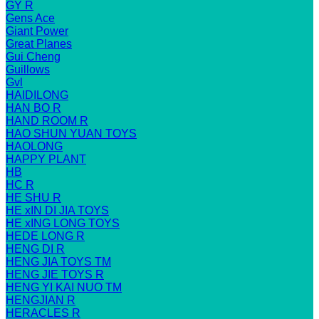
GY R
Gens Ace
Giant Power
Great Planes
Gui Cheng
Guillows
Gvl
HAIDILONG
HAN BO R
HAND ROOM R
HAO SHUN YUAN TOYS
HAOLONG
HAPPY PLANT
HB
HC R
HE SHU R
HE xIN DI JIA TOYS
HE xING LONG TOYS
HEDE LONG R
HENG DI R
HENG JIA TOYS TM
HENG JIE TOYS R
HENG YI KAI NUO TM
HENGJIAN R
HERACLES R