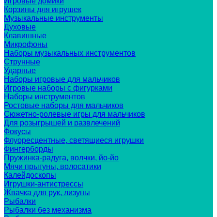
Игровые домики
Корзины для игрушек
Музыкальные инструменты
Духовые
Клавишные
Микрофоны
Наборы музыкальных инструментов
Струнные
Ударные
Наборы игровые для мальчиков
Игровые наборы с фигурками
Наборы инструментов
Ростовые наборы для мальчиков
Сюжетно-ролевые игры для мальчиков
Для розыгрышей и развлечений
Фокусы
Флуоресцентные, светящиеся игрушки
Фингерборды
Пружинка-радуга, волчки, йо-йо
Мячи прыгуны, волосатики
Калейдоскопы
Игрушки-антистрессы
Жвачка для рук, лизуны
Рыбалки
Рыбалки без механизма