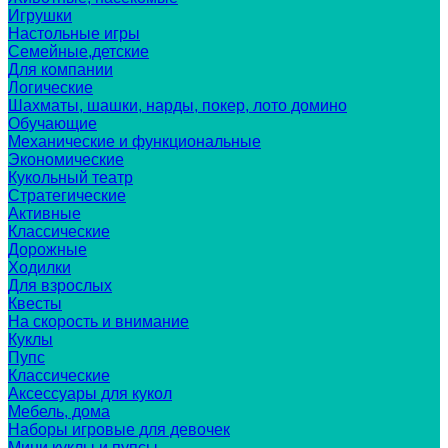
Игрушки
Настольные игры
Семейные,детские
Для компании
Логические
Шахматы, шашки, нарды, покер, лото домино
Обучающие
Механические и функциональные
Экономические
Кукольный театр
Стратегические
Активные
Классические
Дорожные
Ходилки
Для взрослых
Квесты
На скорость и внимание
Куклы
Пупс
Классические
Аксессуары для кукол
Мебель, дома
Наборы игровые для девочек
Мини куклы и пупсы