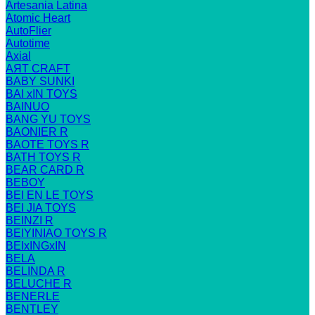
Artesania Latina
Atomic Heart
AutoFlier
Autotime
Axial
AЯT CRAFT
BABY SUNKI
BAI xIN TOYS
BAINUO
BANG YU TOYS
BAONIER R
BAOTE TOYS R
BATH TOYS R
BEAR CARD R
BEBOY
BEI EN LE TOYS
BEI JIA TOYS
BEINZI R
BEIYINIAO TOYS R
BEIxINGxIN
BELA
BELINDA R
BELUCHE R
BENERLE
BENTLEY