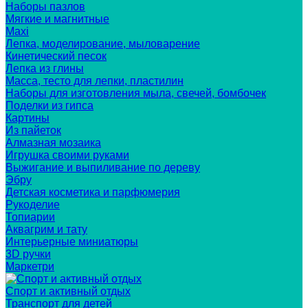
Наборы пазлов
Мягкие и магнитные
Maxi
Лепка, моделирование, мыловарение
Кинетический песок
Лепка из глины
Масса, тесто для лепки, пластилин
Наборы для изготовления мыла, свечей, бомбочек
Поделки из гипса
Картины
Из пайеток
Алмазная мозаика
Игрушка своими руками
Выжигание и выпиливание по дереву
Эбру
Детская косметика и парфюмерия
Рукоделие
Топиарии
Аквагрим и тату
Интерьерные миниатюры
3D ручки
Маркетри
Спорт и активный отдых
Транспорт для детей