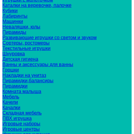
Каталки на веревочке, палочке
Кубики
Лабиринты
Машинки
Неваляшки, юлы
Пирамиды
Развивающие игрушки со светом и звуком
Сортеры, ростомеры
Текстильные игрушки
Шнуровка
Детская гигиена
Ванны и аксессуары для ванны
Горшки
Накладки на унитаз
Пирамидки,балансиры
Пирамидки
Комната малыша
Мебель
Качели
Качалки
Складная мебель
ПВХ игрушка
Игровые наборы
Игровые центры