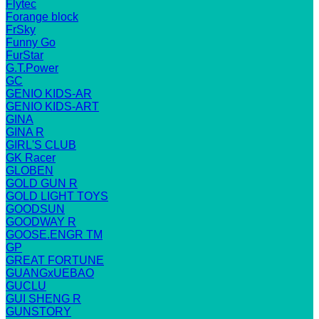
Flytec
Forange block
FrSky
Funny Go
FurStar
G.T.Power
GC
GENIO KIDS-AR
GENIO KIDS-ART
GINA
GINA R
GIRL'S CLUB
GK Racer
GLOBEN
GOLD GUN R
GOLD LIGHT TOYS
GOODSUN
GOODWAY R
GOOSE.ENGR TM
GP
GREAT FORTUNE
GUANGxUEBAO
GUCLU
GUI SHENG R
GUNSTORY