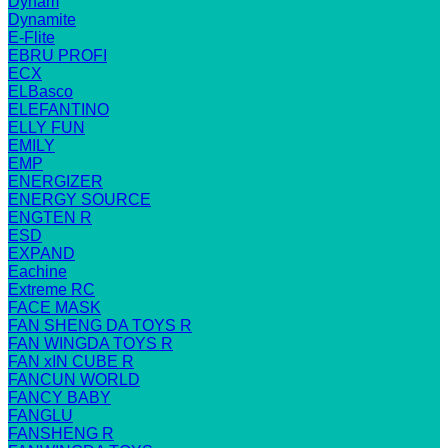
Dynam
Dynamite
E-Flite
EBRU PROFI
ECX
ELBasco
ELEFANTINO
ELLY FUN
EMILY
EMP
ENERGIZER
ENERGY SOURCE
ENGTEN R
ESD
EXPAND
Eachine
Extreme RC
FACE MASK
FAN SHENG DA TOYS R
FAN WINGDA TOYS R
FAN xIN CUBE R
FANCUN WORLD
FANCY BABY
FANGLU
FANSHENG R