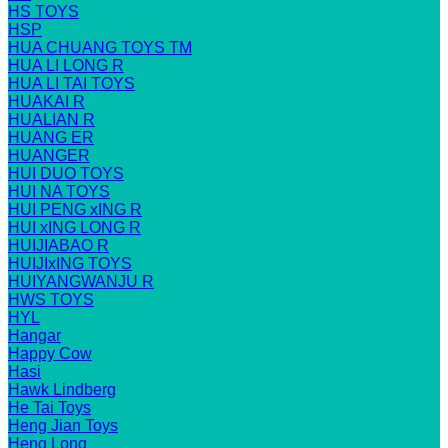
HS TOYS
HSP
HUA CHUANG TOYS TM
HUA LI LONG R
HUA LI TAI TOYS
HUAKAI R
HUALIAN R
HUANG ER
HUANGER
HUI DUO TOYS
HUI NA TOYS
HUI PENG xING R
HUI xING LONG R
HUIJIABAO R
HUIJIxING TOYS
HUIYANGWANJU R
HWS TOYS
HYL
Hangar
Happy Cow
Hasi
Hawk Lindberg
He Tai Toys
Heng Jian Toys
Heng Long