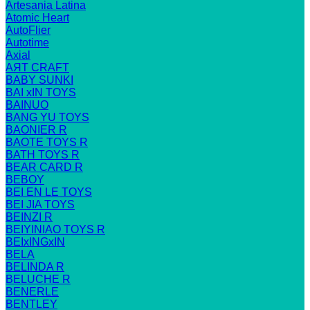
Artesania Latina
Atomic Heart
AutoFlier
Autotime
Axial
AЯT CRAFT
BABY SUNKI
BAI xIN TOYS
BAINUO
BANG YU TOYS
BAONIER R
BAOTE TOYS R
BATH TOYS R
BEAR CARD R
BEBOY
BEI EN LE TOYS
BEI JIA TOYS
BEINZI R
BEIYINIAO TOYS R
BEIxINGxIN
BELA
BELINDA R
BELUCHE R
BENERLE
BENTLEY