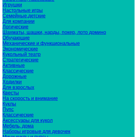
Игрушки
Настольные игры
Семейные,детские
Для компании
Логические
Шахматы, шашки, нарды, покер, лото домино
Обучающие
Механические и функциональные
Экономические
Кукольный театр
Стратегические
Активные
Классические
Дорожные
Ходилки
Для взрослых
Квесты
На скорость и внимание
Куклы
Пупс
Классические
Аксессуары для кукол
Мебель, дома
Наборы игровые для девочек
Мини куклы и пупсы