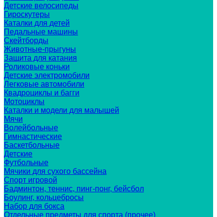
Детские велосипеды
Гироскутеры
Каталки для детей
Педальные машины
Скейтборды
Животные-прыгуны
Защита для катания
Роликовые коньки
Детские электромобили
Легковые автомобили
Квадроциклы и багги
Мотоциклы
Каталки и модели для малышей
Мячи
Волейбольные
Гимнастические
Баскетбольные
Детские
Футбольные
Мячики для сухого бассейна
Спорт игровой
Бадминтон, теннис, пинг-понг, бейсбол
Боулинг, кольцебросы
Набор для бокса
Отдельные предметы для спорта (прочее)