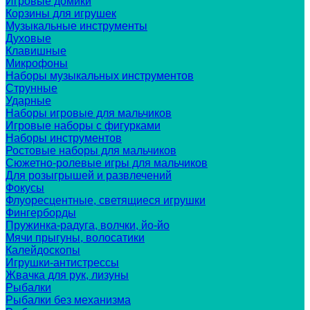
Игровые домики
Корзины для игрушек
Музыкальные инструменты
Духовые
Клавишные
Микрофоны
Наборы музыкальных инструментов
Струнные
Ударные
Наборы игровые для мальчиков
Игровые наборы с фигурками
Наборы инструментов
Ростовые наборы для мальчиков
Сюжетно-ролевые игры для мальчиков
Для розыгрышей и развлечений
Фокусы
Флуоресцентные, светящиеся игрушки
Фингерборды
Пружинка-радуга, волчки, йо-йо
Мячи прыгуны, волосатики
Калейдоскопы
Игрушки-антистрессы
Жвачка для рук, лизуны
Рыбалки
Рыбалки без механизма