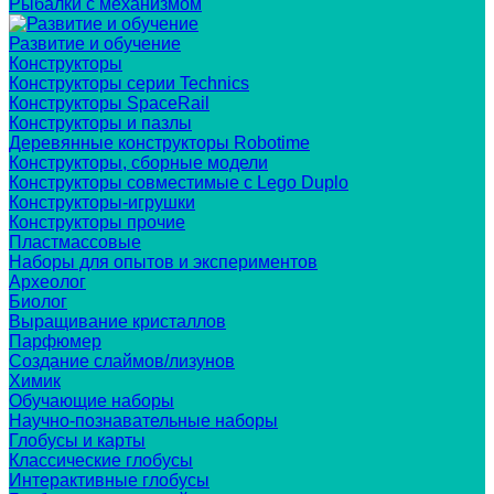
Рыбалки с механизмом
Развитие и обучение
Конструкторы
Конструкторы серии Technics
Конструкторы SpaceRail
Конструкторы и пазлы
Деревянные конструкторы Robotime
Конструкторы, сборные модели
Конструкторы совместимые с Lego Duplo
Конструкторы-игрушки
Конструкторы прочие
Пластмассовые
Наборы для опытов и экспериментов
Археолог
Биолог
Выращивание кристаллов
Парфюмер
Создание слаймов/лизунов
Химик
Обучающие наборы
Научно-познавательные наборы
Глобусы и карты
Классические глобусы
Интерактивные глобусы