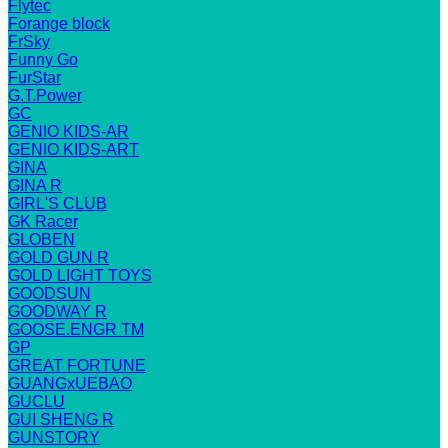
Flytec
Forange block
FrSky
Funny Go
FurStar
G.T.Power
GC
GENIO KIDS-AR
GENIO KIDS-ART
GINA
GINA R
GIRL'S CLUB
GK Racer
GLOBEN
GOLD GUN R
GOLD LIGHT TOYS
GOODSUN
GOODWAY R
GOOSE.ENGR TM
GP
GREAT FORTUNE
GUANGxUEBAO
GUCLU
GUI SHENG R
GUNSTORY