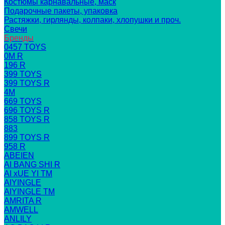
Костюмы карнавальные, маск
Подарочные пакеты, упаковка
Растяжки, гирлянды, колпаки, хлопушки и проч.
Свечи
Бренды
0457 TOYS
0M R
196 R
399 TOYS
399 TOYS R
4M
669 TOYS
696 TOYS R
858 TOYS R
883
899 TOYS R
958 R
ABEIEN
AI BANG SHI R
AI xUE YI TM
AIYINGLE
AIYINGLE TM
AMRITA R
AMWELL
ANLILY