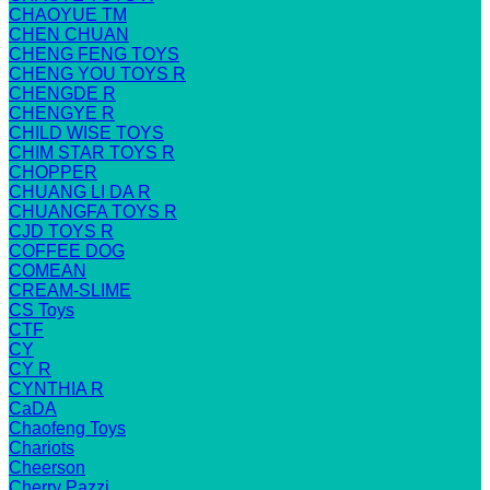
CHAOYUE TM
CHEN CHUAN
CHENG FENG TOYS
CHENG YOU TOYS R
CHENGDE R
CHENGYE R
CHILD WISE TOYS
CHIM STAR TOYS R
CHOPPER
CHUANG LI DA R
CHUANGFA TOYS R
CJD TOYS R
COFFEE DOG
COMEAN
CREAM-SLIME
CS Toys
CTF
CY
CY R
CYNTHIA R
CaDA
Chaofeng Toys
Chariots
Cheerson
Cherry Pazzi