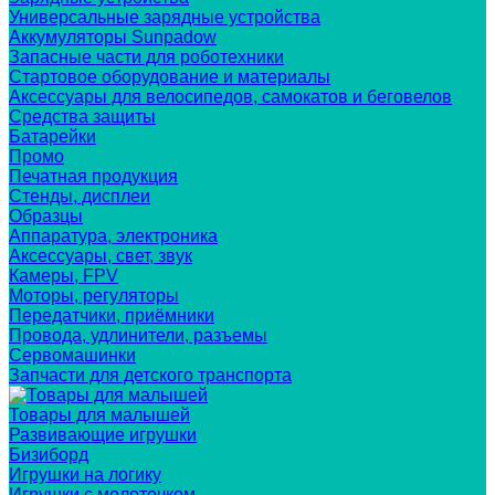
Универсальные зарядные устройства
Аккумуляторы Sunpadow
Запасные части для роботехники
Стартовое оборудование и материалы
Аксессуары для велосипедов, самокатов и беговелов
Средства защиты
Батарейки
Промо
Печатная продукция
Стенды, дисплеи
Образцы
Аппаратура, электроника
Аксессуары, свет, звук
Камеры, FPV
Моторы, регуляторы
Передатчики, приёмники
Провода, удлинители, разъемы
Сервомашинки
Запчасти для детского транспорта
Товары для малышей
Развивающие игрушки
Бизиборд
Игрушки на логику
Игрушки с молоточком