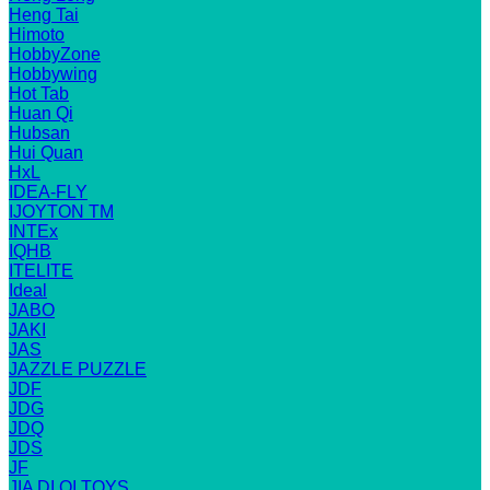
Heng Tai
Himoto
HobbyZone
Hobbywing
Hot Tab
Huan Qi
Hubsan
Hui Quan
HxL
IDEA-FLY
IJOYTON TM
INTEx
IQHB
ITELITE
Ideal
JABO
JAKI
JAS
JAZZLE PUZZLE
JDF
JDG
JDQ
JDS
JF
JIA DI QI TOYS