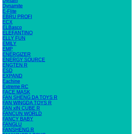
Dynam
Dynamite
E-Flite
EBRU PROFI
ECX
ELBasco
ELEFANTINO
ELLY FUN
EMILY
EMP
ENERGIZER
ENERGY SOURCE
ENGTEN R
ESD
EXPAND
Eachine
Extreme RC
FACE MASK
FAN SHENG DA TOYS R
FAN WINGDA TOYS R
FAN xIN CUBE R
FANCUN WORLD
FANCY BABY
FANGLU
FANSHENG R