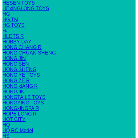
HESEN TOYS
HExINGLONG TOYS
HG
HG TM
HG TOYS
HJ
HLDTS R
HOBBY DAY
HONG CHANG R
HONG CHUAN SHENG
HONG JIN
HONG SEN
HONG SHENG
HONG YE TOYS
HONG ZE R
HONG xIANG R
HONGJIN
HONGTAILE TOYS
HONGYING TOYS
HONGxINGFA R
HOPE LONG R
HOT CITY
HQ
HQ RC Model
HS