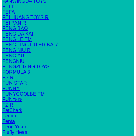
FANWINGDA TOYS
FEEL
FEFA
FEI HUANG TOYS R
FEI PAN R
FENG BAO
FENG DA KAI
FENG LE TM
FENG LING LIU ER BA R
FENG NIU R
FENG YU
FENGNIU
FENGZHIxING TOYS
FORMULA 3
FS R
FUN STAR
FUNNY
FUNYCOOLBE TM
FUNтики
FZ R
FatShark
Feilun
Fenfa
Feng Yuan
Fluffy Heart