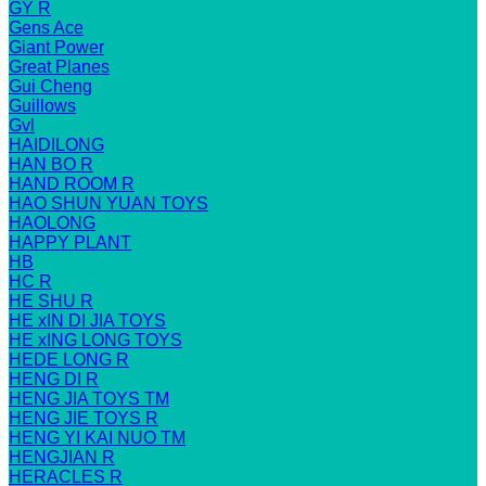
GY R
Gens Ace
Giant Power
Great Planes
Gui Cheng
Guillows
Gvl
HAIDILONG
HAN BO R
HAND ROOM R
HAO SHUN YUAN TOYS
HAOLONG
HAPPY PLANT
HB
HC R
HE SHU R
HE xIN DI JIA TOYS
HE xING LONG TOYS
HEDE LONG R
HENG DI R
HENG JIA TOYS TM
HENG JIE TOYS R
HENG YI KAI NUO TM
HENGJIAN R
HERACLES R