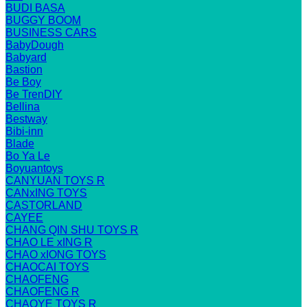
BUDI BASA
BUGGY BOOM
BUSINESS CARS
BabyDough
Babyard
Bastion
Be Boy
Be TrenDIY
Bellina
Bestway
Bibi-inn
Blade
Bo Ya Le
Boyuantoys
CANYUAN TOYS R
CANxING TOYS
CASTORLAND
CAYEE
CHANG QIN SHU TOYS R
CHAO LE xING R
CHAO xIONG TOYS
CHAOCAI TOYS
CHAOFENG
CHAOFENG R
CHAOYE TOYS R