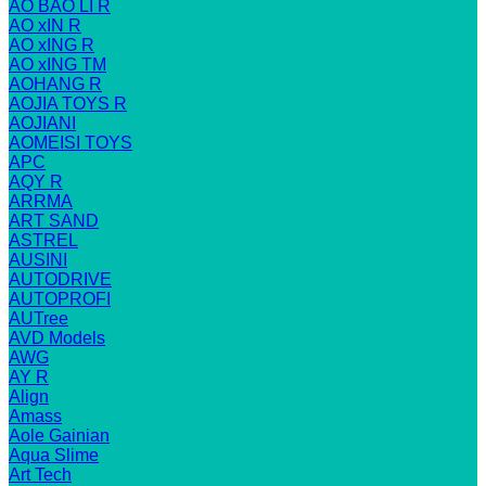
AO BAO LI R
AO xIN R
AO xING R
AO xING TM
AOHANG R
AOJIA TOYS R
AOJIANI
AOMEISI TOYS
APC
AQY R
ARRMA
ART SAND
ASTREL
AUSINI
AUTODRIVE
AUTOPROFI
AUTree
AVD Models
AWG
AY R
Align
Amass
Aole Gainian
Aqua Slime
Art Tech