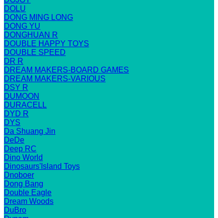
DOLU
DONG MING LONG
DONG YU
DONGHUAN R
DOUBLE HAPPY TOYS
DOUBLE SPEED
DR R
DREAM MAKERS-BOARD GAMES
DREAM MAKERS-VARIOUS
DSY R
DUMOON
DURACELL
DYD R
DYS
Da Shuang Jin
DeDe
Deep RC
Dino World
Dinosaurs'Island Toys
Dnoboer
Dong Bang
Double Eagle
Dream Woods
DuBro