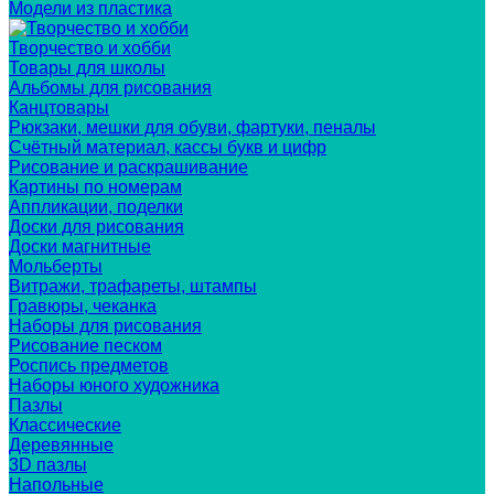
Модели из пластика
Творчество и хобби
Товары для школы
Альбомы для рисования
Канцтовары
Рюкзаки, мешки для обуви, фартуки, пеналы
Счётный материал, кассы букв и цифр
Рисование и раскрашивание
Картины по номерам
Аппликации, поделки
Доски для рисования
Доски магнитные
Мольберты
Витражи, трафареты, штампы
Гравюры, чеканка
Наборы для рисования
Рисование песком
Роспись предметов
Наборы юного художника
Пазлы
Классические
Деревянные
3D пазлы
Напольные