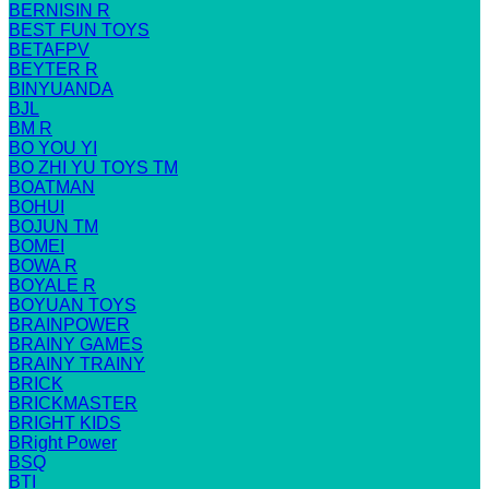
BERNISIN R
BEST FUN TOYS
BETAFPV
BEYTER R
BINYUANDA
BJL
BM R
BO YOU YI
BO ZHI YU TOYS TM
BOATMAN
BOHUI
BOJUN TM
BOMEI
BOWA R
BOYALE R
BOYUAN TOYS
BRAINPOWER
BRAINY GAMES
BRAINY TRAINY
BRICK
BRICKMASTER
BRIGHT KIDS
BRight Power
BSQ
BTI