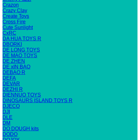
Crazon
Crazy Clay
Create Toys
Cross Fire
Cute Sunlight
CxRC
DA HUA TOYS R
DBORKI
DE LONG TOYS
DE MAO TOYS
DE ZHEN
DE xIN BAO
DEBAO R
DEFA
DEVAR
DEZHI R
DIENNUO TOYS
DINOSAURS ISLAND TOYS R
DJECO
DJI
DLE
DM
DO DOUGH kits
DODO
DOJOY