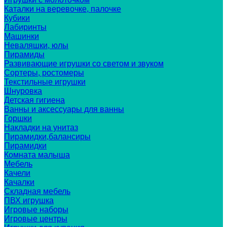
Каталки на веревочке, палочке
Кубики
Лабиринты
Машинки
Неваляшки, юлы
Пирамиды
Развивающие игрушки со светом и звуком
Сортеры, ростомеры
Текстильные игрушки
Шнуровка
Детская гигиена
Ванны и аксессуары для ванны
Горшки
Накладки на унитаз
Пирамидки,балансиры
Пирамидки
Комната малыша
Мебель
Качели
Качалки
Складная мебель
ПВХ игрушка
Игровые наборы
Игровые центры