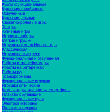
Куклы функциональные
Куклы мягконабивные
Озвученные
Куклы модельные
Сюжетно-ролевые игры
Театры
Активные игры
Игровые наборы
Мягкие игрушки
Игрушка-символ Нового года
Классическая
Игрушка-антистресс
Функциональная и озвученная
Роботы и трансформеры
Роботы на батарейках
Роботы р/у
Трансформеры
Функциональные игрушки
Игрушки оптические
Компьютеры, планшеты, смартфоны
Плакаты обучающие
Функциональные рули
Электровикторины
Палатки и корзины