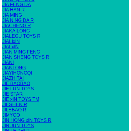
JIA FENG DA
JIA HAN R
JIA MING
JIA NING DA R
JIACHENG R
JIAKAILONG
JIALEGU TOYS R
JIALIxIN
JIALxIN
JIAN MING FENG
JIAN SHENG TOYS R
JIANI
JIANLONG
JIAYIHONGQI
JIAZHITAI
JIE BAOBAO
JIE LUN TOYS
JIE STAR
JIE xIN TOYS TM
JIESHEN R
JILEBAO R
JIMYOO
JIN HONG xIN TOYS R
JIN JUN TOYS
JIN LE ZHI R