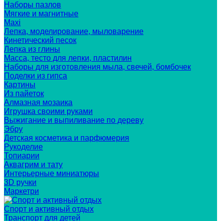
Наборы пазлов
Мягкие и магнитные
Maxi
Лепка, моделирование, мыловарение
Кинетический песок
Лепка из глины
Масса, тесто для лепки, пластилин
Наборы для изготовления мыла, свечей, бомбочек
Поделки из гипса
Картины
Из пайеток
Алмазная мозаика
Игрушка своими руками
Выжигание и выпиливание по дереву
Эбру
Детская косметика и парфюмерия
Рукоделие
Топиарии
Аквагрим и тату
Интерьерные миниатюры
3D ручки
Маркетри
Спорт и активный отдых
Транспорт для детей