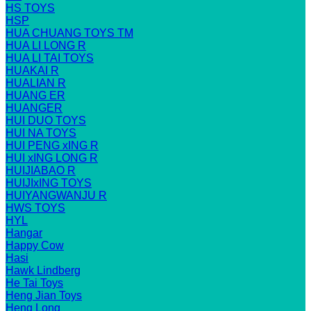
HS TOYS
HSP
HUA CHUANG TOYS TM
HUA LI LONG R
HUA LI TAI TOYS
HUAKAI R
HUALIAN R
HUANG ER
HUANGER
HUI DUO TOYS
HUI NA TOYS
HUI PENG xING R
HUI xING LONG R
HUIJIABAO R
HUIJIxING TOYS
HUIYANGWANJU R
HWS TOYS
HYL
Hangar
Happy Cow
Hasi
Hawk Lindberg
He Tai Toys
Heng Jian Toys
Heng Long