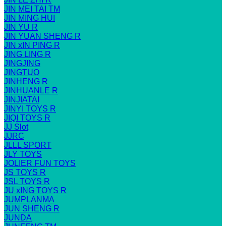
JIN MEI TAI TM
JIN MING HUI
JIN YU R
JIN YUAN SHENG R
JIN xIN PING R
JING LING R
JINGJING
JINGTUO
JINHENG R
JINHUANLE R
JINJIATAI
JINYI TOYS R
JIQI TOYS R
JJ Slot
JJRC
JLLL SPORT
JLY TOYS
JOLIER FUN TOYS
JS TOYS R
JSL TOYS R
JU xING TOYS R
JUMPLANMA
JUN SHENG R
JUNDA